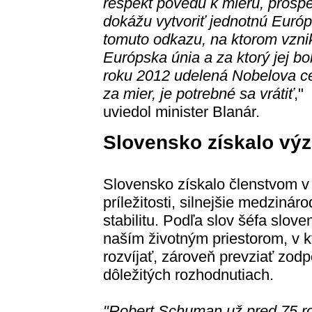
rešpekt povedú k mieru, prospe
dokážu vytvoriť jednotnú Európ
tomuto odkazu, na ktorom vzni
Európska únia a za ktorý jej bo
roku 2012 udelená Nobelova c
za mier, je potrebné sa vrátiť
,"
uviedol minister Blanár.
Slovensko získalo výz
Slovensko získalo členstvom v
príležitosti, silnejšie medziná
stabilitu. Podľa slov šéfa slov
naším životným priestorom, v
rozvíjať, zároveň prevziať zod
dôležitých rozhodnutiach.
"
Robert Schuman
už pred 75 ro