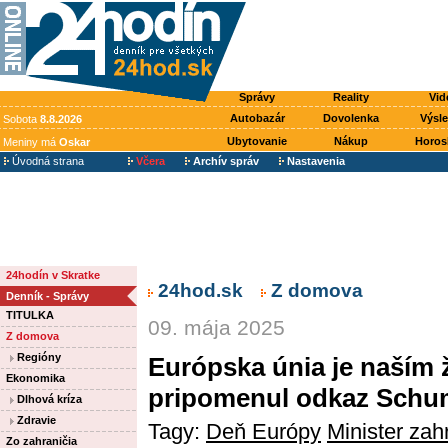
Správy
Reality
Vid
Autobazár
Dovolenka
Výsl
Sobota
8.8.2026
Ubytovanie
Nákup
Horos
Meniny má
Oskar
Úvodná strana
Včera
Archív správ
Nastavenia
24hodín v Skratke
24hod.sk
Z domova
Denník - Správy
TITULKA
09. mája 2025
Z domova
Regióny
Európska únia je naším 
Ekonomika
pripomenul odkaz Schum
Dlhová kríza
Zdravie
Tagy:
Deň Európy
Minister zah
Zo zahraničia