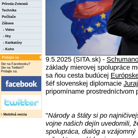
Príroda-Zvieratá
Technika
Počítače
Zábava
Video
Hry
Karikatúry
Kohn
Pridajte sa
9.5.2025 (SITA.sk) -
Schumanov
Ste na Facebooku?
základy mierovej spolupráce m
Ste na Twitteri?
Pridajte sa.
sa ňou cesta budúcej
Európske
šéf slovenskej diplomacie
Jura
pripomíname prostredníctvom 
"
Národy a štáty si po najničivej
Mobilná verzia
vojne našich dejín uvedomili, ž
spolupráca, dialóg a vzájomný