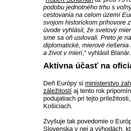
podobu jednotného trhu s voľn
cestovania na celom území Eur
svojom historickom príhovore 
úvode vyhlásil, že svetový mi
sme sa oň usilovali. Preto je 
diplomatické, mierové riešenia
a život v mieri
," vyhlásil Blanár.
Aktívna účasť na ofic
Deň Európy si
ministerstvo za
záležitostí
aj tento rok pripomí
podujatiach pri tejto príležitost
Košiciach.
Zvyšuje tak povedomie o Európsk
Slovenska v nej a výhodách, k