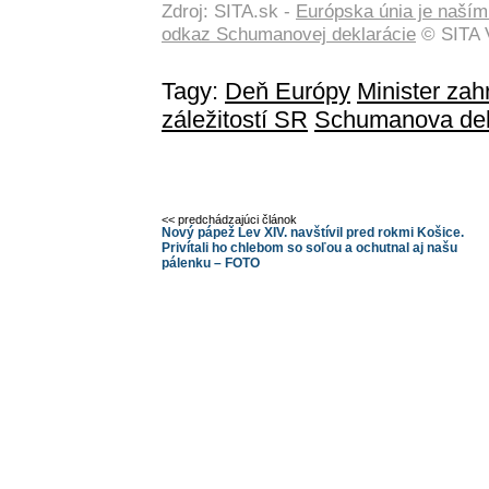
Zdroj: SITA.sk -
Európska únia je naším
odkaz Schumanovej deklarácie
© SITA V
Tagy:
Deň Európy
Minister zah
záležitostí SR
Schumanova dek
<< predchádzajúci článok
Nový pápež Lev XIV. navštívil pred rokmi Košice.
Privítali ho chlebom so soľou a ochutnal aj našu
pálenku – FOTO