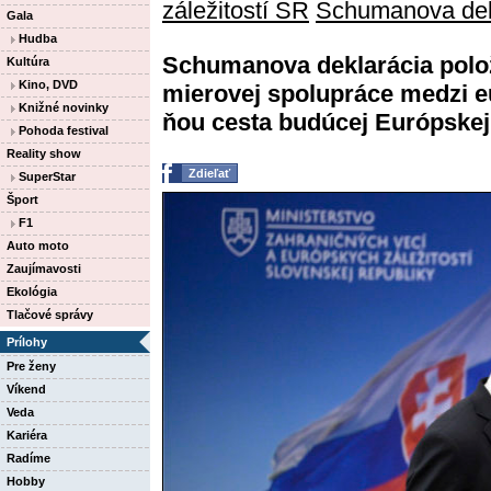
záležitostí SR
Schumanova dek
Gala
Hudba
Schumanova deklarácia polož
Kultúra
Kino, DVD
mierovej spolupráce medzi e
Knižné novinky
ňou cesta budúcej Európskej 
Pohoda festival
Reality show
Zdieľať
SuperStar
Šport
F1
Auto moto
Zaujímavosti
Ekológia
Tlačové správy
Prílohy
Pre ženy
Víkend
Veda
Kariéra
Radíme
Hobby