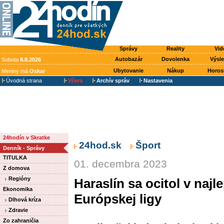
Správy
Reality
Vid
Autobazár
Dovolenka
Výsl
Sobota
8.8.2026
Ubytovanie
Nákup
Horos
Meniny má
Oskar
Úvodná strana
Včera
Archív správ
Nastavenia
24hodín v Skratke
24hod.sk
Šport
Denník - Správy
TITULKA
01. decembra 2023
Z domova
Regióny
Haraslín sa ocitol v najl
Ekonomika
Európskej ligy
Dlhová kríza
Zdravie
Zo zahraničia