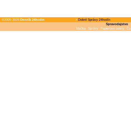
©2005-2026
Denník 24hodin
Dobré Správy 24hodín
Spravodajstvo
Mačka
Správy
Papierové palety
Čo 