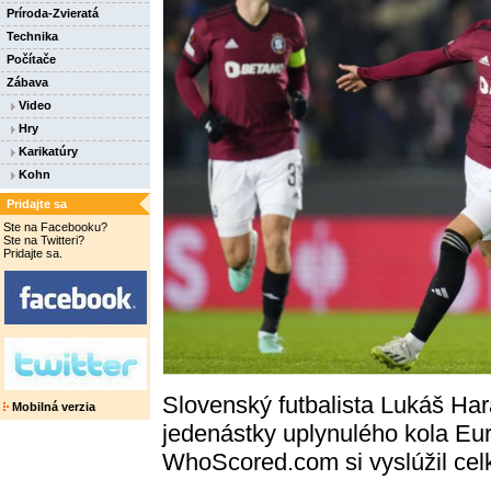
Príroda-Zvieratá
Technika
Počítače
Zábava
Video
Hry
Karikatúry
Kohn
Pridajte sa
Ste na Facebooku?
Ste na Twitteri?
Pridajte sa.
Slovenský futbalista Lukáš Hara
Mobilná verzia
jedenástky uplynulého kola Eur
WhoScored.com si vyslúžil ce