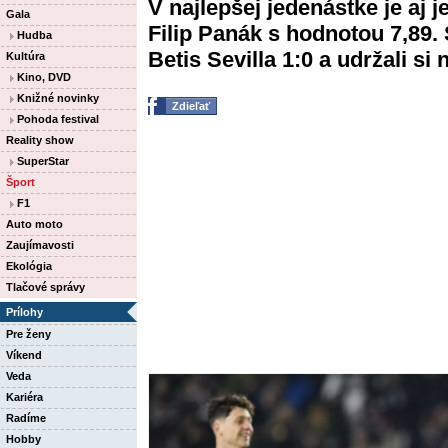
V najlepšej jedenástke je aj 
Gala
Filip Panák s hodnotou 7,89.
Hudba
Betis Sevilla 1:0 a udržali si 
Kultúra
Kino, DVD
Knižné novinky
Zdieľať
Pohoda festival
Reality show
SuperStar
Šport
F1
Auto moto
Zaujímavosti
Ekológia
Tlačové správy
Prílohy
Pre ženy
Víkend
Veda
Kariéra
Radíme
Hobby