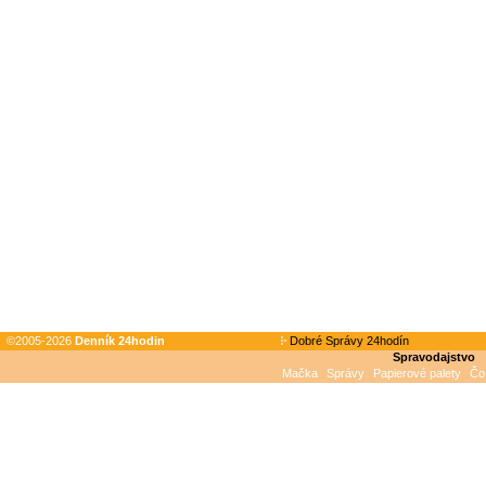
©2005-2026
Denník 24hodin
Dobré Správy 24hodín
Spravodajstvo
Mačka
Správy
Papierové palety
Čo 