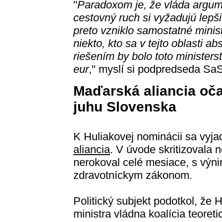
"
Paradoxom je, že vláda argume
cestovný ruch si vyžadujú lepši
preto vzniklo samostatné minis
niekto, kto sa v tejto oblasti
riešením by bolo toto ministerst
eur
," myslí si podpredseda Sa
Maďarská aliancia oč
juhu Slovenska
K Huliakovej nominácii sa vyj
aliancia
. V úvode skritizovala 
nerokoval celé mesiace, s výn
zdravotníckym zákonom.
Politický subjekt podotkol, že
ministra vládna koalícia teoret