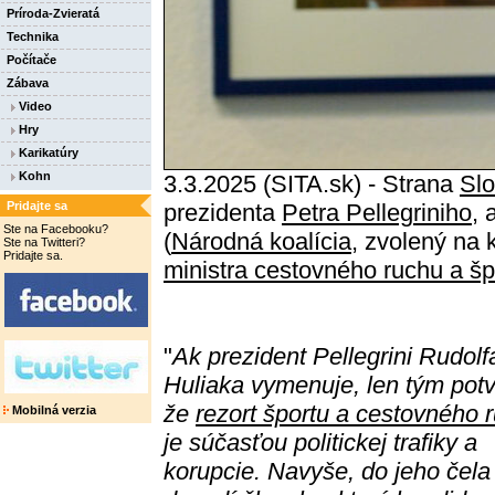
Príroda-Zvieratá
Technika
Počítače
Zábava
Video
Hry
Karikatúry
Kohn
3.3.2025 (SITA.sk) - Strana
Slo
Pridajte sa
prezidenta
Petra Pellegriniho
, 
Ste na Facebooku?
(
Národná koalícia
, zvolený na
Ste na Twitteri?
Pridajte sa.
ministra cestovného ruchu a šp
"
Ak prezident Pellegrini Rudolf
Huliaka vymenuje, len tým potv
že
rezort športu a cestovného 
Mobilná verzia
je súčasťou politickej trafiky a
korupcie. Navyše, do jeho čela