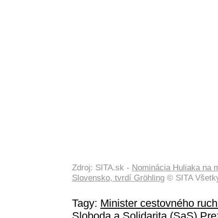
Zdroj: SITA.sk -
Nominácia Huliaka na m
Slovensko, tvrdí Gröhling
© SITA Všetky
Tagy:
Minister cestovného ruc
Sloboda a Solidarita (SaS)
Pre