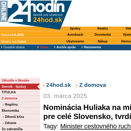
Správy
Reality
Vid
Autobazár
Dovolenka
Výsl
Sobota
8.8.2026
Ubytovanie
Nákup
Horos
Meniny má
Oskar
Úvodná strana
Včera
Archív správ
Nastavenia
24hodín v Skratke
24hod.sk
Z domova
Denník - Správy
TITULKA
03. marca 2025
Z domova
Regióny
Nominácia Huliaka na m
Ekonomika
pre celé Slovensko, tvrd
Dlhová kríza
Zdravie
Tagy:
Minister cestovného ruc
Zo zahraničia