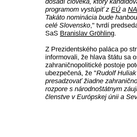
dosadí človeka, ktorý kandidov
programom vystúpiť z
EÚ
a
NA
Takáto nominácia bude hanbou
celé Slovensko
," tvrdí predsed
SaS
Branislav Gröhling
.
Z Prezidentského paláca po stre
informovali, že hlava štátu sa 
zahraničnopolitické postoje pot
ubezpečená, že "
Rudolf Huliak
presadzovať žiadne zahraničnopol
rozpore s národnoštátnym záu
členstve v Európskej únii a Seve