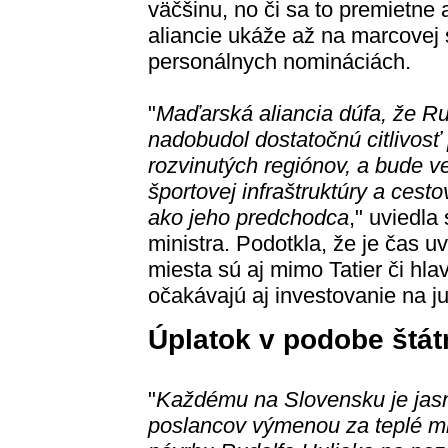
väčšinu, no či sa to premietne
aliancie ukáže až na marcovej 
personálnych nomináciách.
"
Maďarská aliancia dúfa, že Ru
nadobudol dostatočnú citlivosť
rozvinutých regiónov, a bude ve
športovej infraštruktúry a cest
ako jeho predchodca
," uviedla
ministra. Podotkla, že je čas uv
miesta sú aj mimo Tatier či hl
očakávajú aj investovanie na j
Úplatok v podobe štát
"
Každému na Slovensku je jas
poslancov výmenou za teplé mie