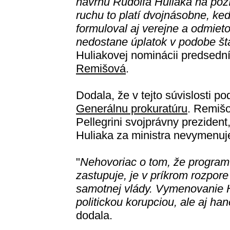
návrhu Rudolfa Huliaka na pozí
ruchu to platí dvojnásobne, ke
formuloval aj verejne a odmiet
nedostane úplatok v podobe štá
Huliakovej nominácii predsedn
Remišová
.
Dodala, že v tejto súvislosti p
Generálnu prokuratúru
. Remišo
Pellegrini svojprávny prezident
Huliaka za ministra nevymenuj
"
Nehovoriac o tom, že program 
zastupuje, je v príkrom rozpo
samotnej vlády. Vymenovanie H
politickou korupciou, ale aj 
dodala.