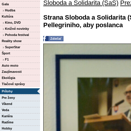
Sloboda a Solidarita (SaS)
Pre
Gala
Hudba
Strana Sloboda a Solidarita (
Kultúra
Kino, DVD
Pellegriniho, aby poslanca
Knižné novinky
Pohoda festival
Zdieľať
Reality show
SuperStar
Šport
F1
Auto moto
Zaujímavosti
Ekológia
Tlačové správy
Prílohy
Pre ženy
Víkend
Veda
Kariéra
Radíme
Hobby