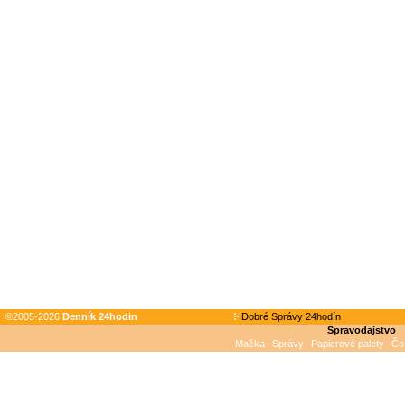
©2005-2026
Denník 24hodin
Dobré Správy 24hodín
Spravodajstvo
Mačka
Správy
Papierové palety
Čo 