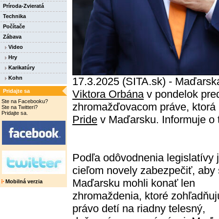
Príroda-Zvieratá
Technika
Počítače
Zábava
Video
Hry
Karikatúry
Kohn
17.3.2025 (SITA.sk) - Maďarsk
Pridajte sa
Viktora Orbána
v pondelok pred
Ste na Facebooku?
zhromažďovacom práve, ktorá
Ste na Twitteri?
Pridajte sa.
Pride
v Maďarsku. Informuje o
Podľa odôvodnenia legislatívy 
cieľom novely zabezpečiť, aby 
Maďarsku mohli konať len
Mobilná verzia
zhromaždenia, ktoré zohľadňuj
právo detí na riadny telesný,