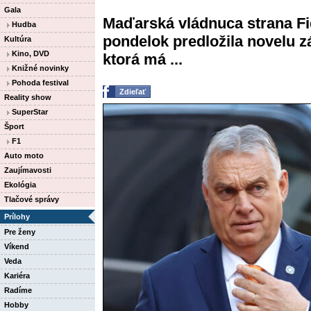
Gala
Maďarská vládnuca strana Fi
Hudba
pondelok predložila novelu
Kultúra
Kino, DVD
ktorá má ...
Knižné novinky
Pohoda festival
Zdieľať
Reality show
SuperStar
Šport
F1
Auto moto
Zaujímavosti
Ekológia
Tlačové správy
Prílohy
Pre ženy
Víkend
Veda
Kariéra
Radíme
Hobby