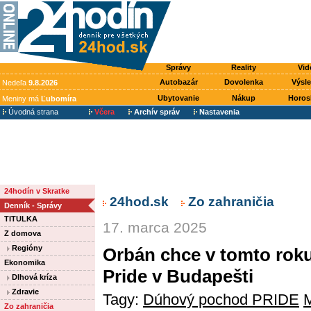
Správy
Reality
Vid
Autobazár
Dovolenka
Výsl
Nedeľa
9.8.2026
Ubytovanie
Nákup
Horos
Meniny má
Ľubomíra
Úvodná strana
Včera
Archív správ
Nastavenia
24hodín v Skratke
24hod.sk
Zo zahraničia
Denník - Správy
TITULKA
17. marca 2025
Z domova
Regióny
Orbán chce v tomto rok
Ekonomika
Pride v Budapešti
Dlhová kríza
Zdravie
Tagy:
Dúhový pochod PRIDE
Zo zahraničia