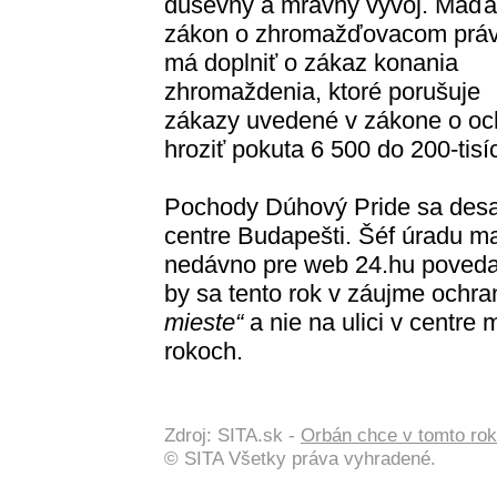
duševný a mravný vývoj. Maďa
zákon o zhromažďovacom práv
má doplniť o zákaz konania
zhromaždenia, ktoré porušuje
zákazy uvedené v zákone o oc
hroziť pokuta 6 500 do 200-tisíc
Pochody Dúhový Pride sa desať
centre Budapešti. Šéf úradu 
nedávno pre web 24.hu poveda
by sa tento rok v záujme ochra
mieste“
a nie na ulici v centre
rokoch.
Zdroj: SITA.sk -
Orbán chce v tomto rok
© SITA Všetky práva vyhradené.