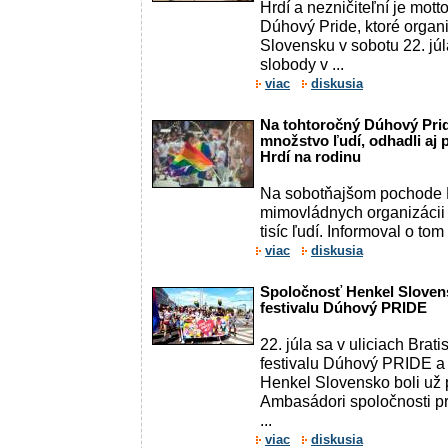
Hrdí a nezničiteľní je mot
Dúhový Pride, ktoré organ
Slovensku v sobotu 22. jú
slobody v ...
viac
diskusia
Na tohtoročný Dúhový Prid
množstvo ľudí, odhadli aj
Hrdí na rodinu
Na sobotňajšom pochode 
mimovládnych organizácii 
tisíc ľudí. Informoval o tom 
viac
diskusia
Spoločnosť Henkel Slovens
festivalu Dúhový PRIDE
22. júla sa v uliciach Brati
festivalu Dúhový PRIDE a
Henkel Slovensko boli už p
Ambasádori spoločnosti pre
...
viac
diskusia