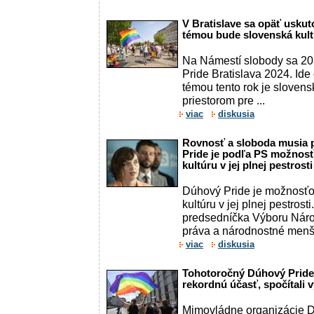
V Bratislave sa opäť uskut
témou bude slovenská kult
Na Námestí slobody sa 20.
Pride Bratislava 2024. Ide 
témou tento rok je slovens
priestorom pre ...
viac
diskusia
Rovnosť a sloboda musia p
Pride je podľa PS možnosť
kultúru v jej plnej pestrosti
Dúhový Pride je možnosťo
kultúru v jej plnej pestrost
predsedníčka Výboru Náro
práva a národnostné menši
viac
diskusia
Tohotoročný Dúhový Pride
rekordnú účasť, spočítali v
Mimovládne organizácie Dú