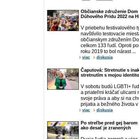
Občianske združenie Dom s
Dúhového Pridu 2022 na HIV,
V priebehu festivalového
navštívilo testovacie mie
občianskym združením Do
celkom 133 ľudí. Oproti p
roku 2019 to bol nárast ...
viac
diskusia
Čaputová: Stretnutie s ina
stretnutím s mojou identito
V sobotu budú LGBTI+ ľudi
a priateľmi kráčať ulicami 
svoje práva a aby si na chv
prijatia a bežného života v
viac
diskusia
Po streľbe pred gej barom 
ako desať je zranených