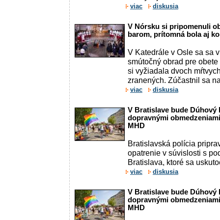
viac
diskusia
V Nórsku si pripomenuli ob
barom, prítomná bola aj k
V Katedrále v Osle sa sa v
smútočný obrad pre obete s
si vyžiadala dvoch mŕtvyc
zranených. Zúčastnil sa na
viac
diskusia
V Bratislave bude Dúhový P
dopravnými obmedzeniami 
MHD
Bratislavská polícia pripr
opatrenie v súvislosti s p
Bratislava, ktoré sa uskutoč
viac
diskusia
V Bratislave bude Dúhový P
dopravnými obmedzeniami 
MHD