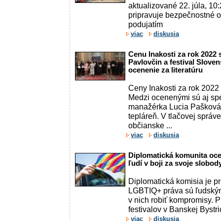
aktualizované 22. júla, 10:
pripravuje bezpečnostné op
podujatím
viac
diskusia
Cenu Inakosti za rok 2022 s
Pavlovčin a festival Sloven
ocenenie za literatúru
Ceny Inakosti za rok 2022 
Medzi ocenenými sú aj sp
manažérka Lucia Pašková a
tepláreň. V tlačovej správ
občianske ...
viac
diskusia
Diplomatická komunita oc
ľudí v boji za svoje slobod
Diplomatická komisia je p
LGBTIQ+ práva sú ľudským
v nich robiť kompromisy. 
festivalov v Banskej Bystrici
viac
diskusia