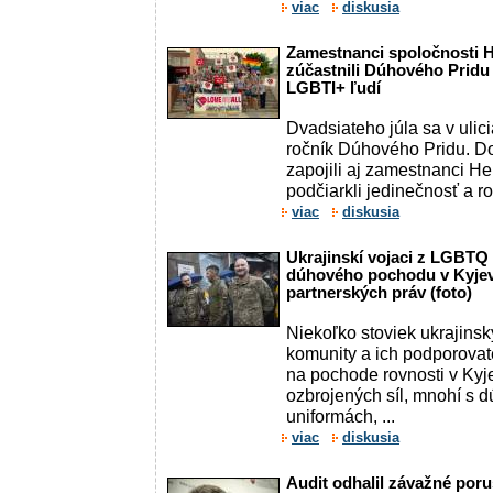
viac
diskusia
Zamestnanci spoločnosti 
zúčastnili Dúhového Pridu 
LGBTI+ ľudí
Dvadsiateho júla sa v ulici
ročník Dúhového Pridu. Do 
zapojili aj zamestnanci H
podčiarkli jedinečnosť a ro
viac
diskusia
Ukrajinskí vojaci z LGBTQ 
dúhového pochodu v Kyjeve
partnerských práv (foto)
Niekoľko stoviek ukrajin
komunity a ich podporovate
na pochode rovnosti v Kyje
ozbrojených síl, mnohí s 
uniformách, ...
viac
diskusia
Audit odhalil závažné poru