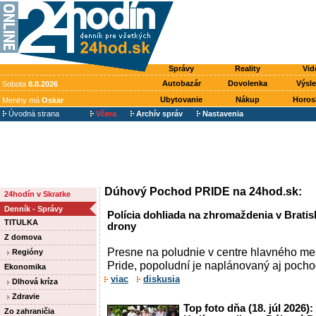
Správy
Reality
Vid
Autobazár
Dovolenka
Výsl
Sobota
8.8.2026
Ubytovanie
Nákup
Horos
Meniny má
Oskar
Úvodná strana
Včera
Archív správ
Nastavenia
Dúhový Pochod PRIDE na 24hod.sk:
24hodín v Skratke
Denník - Správy
Polícia dohliada na zhromaždenia v Bratisl
TITULKA
drony
Z domova
Presne na poludnie v centre hlavného me
Regióny
Pride, popoludní je naplánovaný aj pocho
Ekonomika
viac
diskusia
Dlhová kríza
Zdravie
Top foto dňa (18. júl 2026)
Zo zahraničia