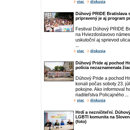
viac
diskusia
Dúhový PRIDE Bratislava sa
pripravený je aj program pr
Festival Dúhový PRIDE Brat
na Hviezdoslavovo námest
uskutoční aj sprievod ulica
...
viac
diskusia
Dúhový Pride aj pochod Hrd
polícia nezaznamenala žia
Dúhový Pride a pochod Hrd
konali počas soboty 23. júl
pokojne. Ako informoval h
riaditeľstva Policajného ...
viac
diskusia
Hrdí a nezničiteľní. Dúhov
LGBTI komunita na Slovensk
(foto)