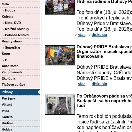
Hrdí na rodinu a Dúhový P
Gala
Hudba
Top foto dňa (18. júl 2026)
Kultúra
Trenčianskych Tepliciach,
Dúhový Pride v Bratislave.
Kino, DVD
Top foto dňa (18. júl 2026):
Knižné novinky
viac
diskusia
Pohoda festival
Reality show
Dúhový PRIDE Bratislava 
SuperStar
Organizátori museli spusti
Šport
financovanie
F1
Auto moto
Dúhový PRIDE Bratislava s
Námestí slobody. Odštart
Zaujímavosti
Dúhový PRIDE v Bratislave
Ekológia
viac
diskusia
Tlačové správy
Prílohy
Po Orbánovom páde sa vrát
Pre ženy
Budapešti sa ho napriek ho
Víkend
ľudí
Veda
Tento rok bol tón podujatia
Kariéra
Tisíce ľudí sa zúčastnili 
Radíme
kde napriek horúčavám os
Hobby