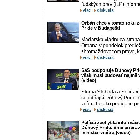
ľudských práv (IĽP) inform
viac
diskusia
Orbán chce v tomto roku 
Pride v Budapešti
Maďarská vládnuca strana
Orbána v pondelok predlož
zhromažďovacom práve, kt
viac
diskusia
SaS podporuje Dúhový Prid
však musí budovať najmä vl
(video)
Strana Sloboda a Solidari
sobotňajší Dúhový Pride. A
vníma ho ako podujatie pre
viac
diskusia
Polícia zachytila informá
Dúhový Pride. Sme priprav
minister vnútra (video)