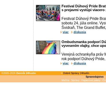
Festival Dúhový Pride Brati
s prejavmi vystúpi viacer
Festival Dúhový Pride Brat
sobotu 24. júla online. Vys
Švidraň, The Grand Buffet,
viac
diskusia
Ombudsmanka podporí Dúh
vyvesením vlajky, chce up
Verejná ochrankyňa práv M
rok podporí Dúhový Pride, .
viac
diskusia
©2005-2026
Denník 24hodin
Dobré Správy 24hodín
Spravodajstvo
Mačka
Správy
Papierové palety
Čo 