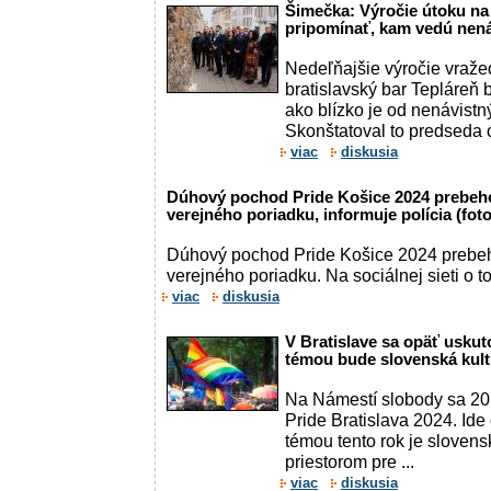
Šimečka: Výročie útoku na
pripomínať, kam vedú nen
Nedeľňajšie výročie vraž
bratislavský bar Tepláreň
ako blízko je od nenávistn
Skonštatoval to predseda
viac
diskusia
Dúhový pochod Pride Košice 2024 prebeho
verejného poriadku, informuje polícia (foto
Dúhový pochod Pride Košice 2024 prebeh
verejného poriadku. Na sociálnej sieti o t
viac
diskusia
V Bratislave sa opäť uskut
témou bude slovenská kult
Na Námestí slobody sa 20.
Pride Bratislava 2024. Ide 
témou tento rok je slovens
priestorom pre ...
viac
diskusia