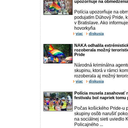
upozorňuje na obmedzenia
Polícia upozorňuje na obm
podujatím Dúhový Pride, k
v Bratislave. Ako informuje
hovorkyňa
viac
diskusia
NAKA odhalila extrémistic
rozoberala možný terorist
Pride
Národná kriminálna agentú
skupinu, ktorá v rámci kom
rozoberala aj možný teroris
viac
diskusia
Polícia musela zasahovať 
festivalu bol napriek tomu
Počas košického Pride-u 
skupiny osôb narušiť poko
na sociálnej sieti uviedlo K
Policajného ...