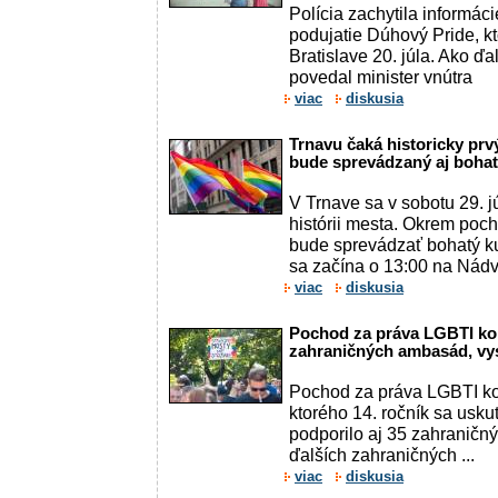
Polícia zachytila informá
podujatie Dúhový Pride, kt
Bratislave 20. júla. Ako ďa
povedal minister vnútra
viac
diskusia
Trnavu čaká historicky pr
bude sprevádzaný aj boh
V Trnave sa v sobotu 29. j
histórii mesta. Okrem po
bude sprevádzať bohatý ku
sa začína o 13:00 na Nádvo
viac
diskusia
Pochod za práva LGBTI kom
zahraničných ambasád, vys
Pochod za práva LGBTI ko
ktorého 14. ročník sa uskut
podporilo aj 35 zahraničn
ďalších zahraničných ...
viac
diskusia