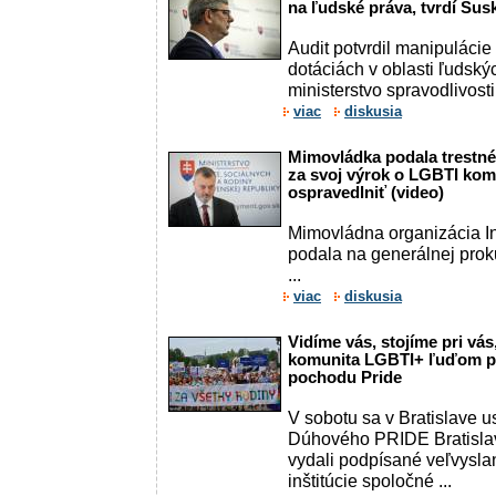
na ľudské práva, tvrdí Sus
Audit potvrdil manipulácie
dotáciách v oblasti ľudský
ministerstvo spravodlivosti 
viac
diskusia
Mimovládka podala trestné
za svoj výrok o LGBTI kom
ospravedlniť (video)
Mimovládna organizácia Inš
podala na generálnej prok
...
viac
diskusia
Vidíme vás, stojíme pri vá
komunita LGBTI+ ľuďom pri
pochodu Pride
V sobotu sa v Bratislave u
Dúhového PRIDE Bratislava. 
vydali podpísané veľvysla
inštitúcie spoločné ...