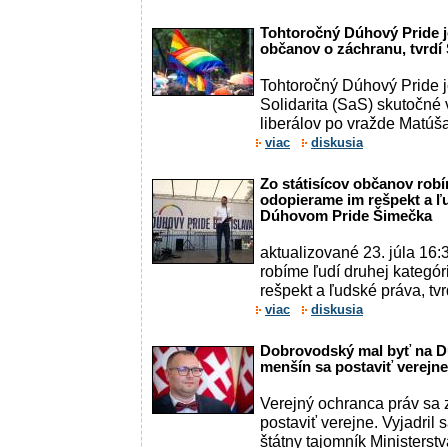
Tohtoročný Dúhový Pride j
občanov o záchranu, tvrdí
Tohtoročný Dúhový Pride j
Solidarita (SaS) skutočné
liberálov po vražde Matúša 
viac
diskusia
Zo státisícov občanov robí
odopierame im rešpekt a ľu
Dúhovom Pride Šimečka
aktualizované 23. júla 16:
robíme ľudí druhej kategó
rešpekt a ľudské práva, tvr
viac
diskusia
Dobrovodský mal byť na D
menšín sa postaviť verejne,
Verejný ochranca práv sa
postaviť verejne. Vyjadril s
štátny tajomník Ministerst