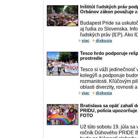
Inštitút ľudských práv pod
Orbánov zákon považuje z
Budapest Pride sa uskutoč
aj ľudia zo Slovenska. Info
ľudských práv (IĽP). Ako I
viac
diskusia
Tesco hrdo podporuje reš
prostredie
Tesco si váži jedinečnosť 
kolegýň a podporuje budova
rozmanitosti. Kľúčovým pil
oblasti diverzity, rovnosti a
viac
diskusia
Bratislava sa opäť zahalí
PRIDU, polícia upozorňuj
FOTO
Už túto sobotu 19. júla sa 
ročník Dúhového PRIDE Br