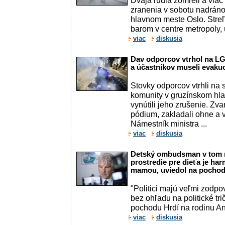
Dvaja ľudia zomreli a viac
zranenia v sobotu nadráno
hlavnom meste Oslo. Streľ
barom v centre metropoly, 
viac
diskusia
Dav odporcov vtrhol na LGB
a účastníkov museli evakuo
Stovky odporcov vtrhli na 
komunity v gruzínskom hla
vynútili jeho zrušenie. Zva
pódium, zakladali ohne a v
Námestník ministra ...
viac
diskusia
Detský ombudsman v tom m
prostredie pre dieťa je ha
mamou, uviedol na pochod
"Politici majú veľmi zodpo
bez ohľadu na politické tri
pochodu Hrdí na rodinu Ant
viac
diskusia