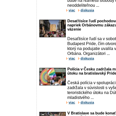
bude na Námestí slobody 
neoddeliteľnou ...
viac
diskusia
Desaťtisíce ľudí pochodov
napriek Orbánovmu zákazu
väzenie
Desaťtisíce ľudí sa v sobo
Budapest Pride, čím otvor
ktorý na podujatie uvalila 
Orbána. Organizátori ...
viac
diskusia
Polícia v Česku zadržala ml
útoku na bratislavský Prid
Česká polícia v spoluprác
zadržala v súvislosti s vy
teroristického útoku na Dú
mladistvého ...
viac
diskusia
V Bratislave sa bude konať