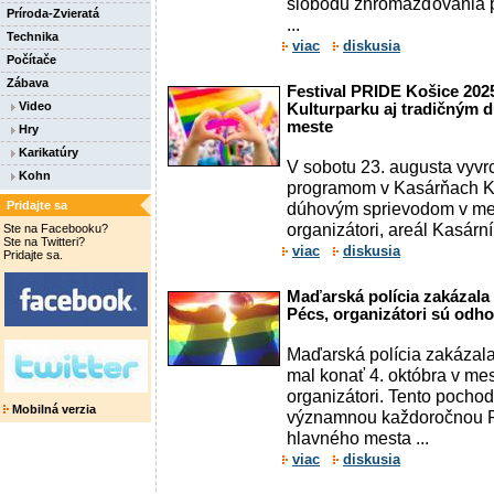
slobodu zhromažďovania p
Príroda-Zvieratá
...
Technika
viac
diskusia
Počítače
Zábava
Festival PRIDE Košice 202
Video
Kulturparku aj tradičným
meste
Hry
Karikatúry
V sobotu 23. augusta vyv
Kohn
programom v Kasárňach Ku
Pridajte sa
dúhovým sprievodom v mes
organizátori, areál Kasární 
Ste na Facebooku?
Ste na Twitteri?
viac
diskusia
Pridajte sa.
Maďarská polícia zakázala
Pécs, organizátori sú odh
Maďarská polícia zakázala
mal konať 4. októbra v mes
organizátori. Tento pochod
Mobilná verzia
významnou každoročnou P
hlavného mesta ...
viac
diskusia