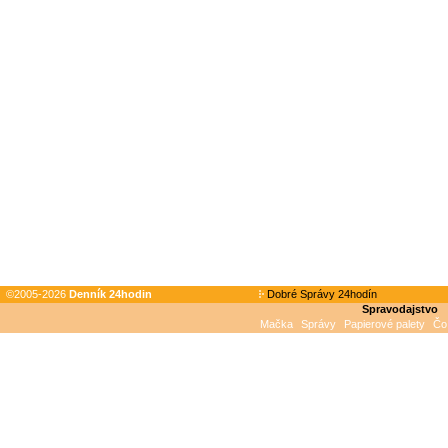
©2005-2026
Denník 24hodin
Dobré Správy 24hodín
Spravodajstvo
Mačka
Správy
Papierové palety
Čo 