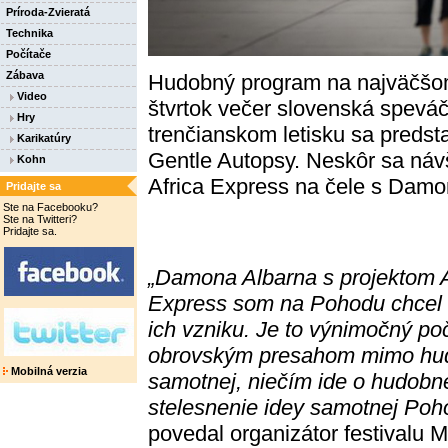
Príroda-Zvieratá
Technika
Počítače
Zábava
Hudobný program na najväčšom 
Video
štvrtok večer slovenská spevá
Hry
trenčianskom letisku sa predst
Karikatúry
Gentle Autopsy. Neskôr sa náv
Kohn
Africa Express na čele s Dam
Pridajte sa
Ste na Facebooku?
Ste na Twitteri?
Pridajte sa.
„Damona Albarna s projektom A
Express som na Pohodu chcel
ich vzniku. Je to výnimočný po
obrovským presahom mimo hu
Mobilná verzia
samotnej, niečím ide o hudobn
stelesnenie idey samotnej Poh
povedal organizátor festivalu M