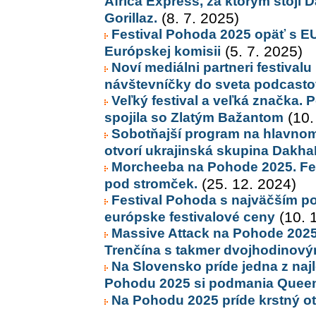
Africa Express, za ktorým stojí
Gorillaz.
(8. 7. 2025)
Festival Pohoda 2025 opäť s E
Európskej komisii
(5. 7. 2025)
Noví mediálni partneri festival
návštevníčky do sveta podcasto
Veľký festival a veľká značka. 
spojila so Zlatým Bažantom
(10.
Sobotňajší program na hlavno
otvorí ukrajinská skupina Dakh
Morcheeba na Pohode 2025. Fes
pod stromček.
(25. 12. 2024)
Festival Pohoda s najväčším po
európske festivalové ceny
(10. 
Massive Attack na Pohode 2025
Trenčína s takmer dvojhodinov
Na Slovensko príde jedna z najle
Pohodu 2025 si podmania Queen
Na Pohodu 2025 príde krstný o