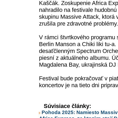
Kaščák. Zoskupenie Africa Ex
nahradilo na festivale hudobnú
skupinu Massive Attack, ktorá 
zrušila pre zdravotné problémy.
V rámci štvrtkového programu 
Berlin Manson a Chiki liki tu-a
desaťčlenným Spectrum Orches
piesní z aktuálneho albumu. Úč
Magdalena Bay, ukrajinská DJ Mi
Festival bude pokračovať v piat
koncertov je na tieto dni pripr
Súvisiace články:
Pohoda 2025: Namiesto Massive