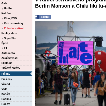
Gala
Berlin Manson a Chiki liki tu-
Hudba
Kultúra
Zdieľať
Kino, DVD
Knižné novinky
Pohoda festival
Reality show
SuperStar
Šport
F1
Auto moto
Zaujímavosti
Ekológia
Tlačové správy
Prílohy
Pre ženy
Víkend
Veda
Kariéra
Radíme
Hobby