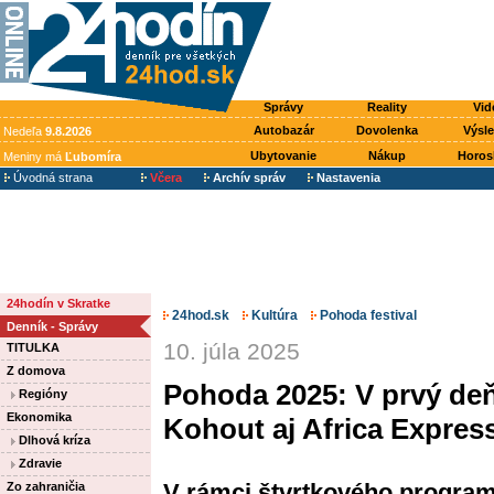
Správy
Reality
Vid
Autobazár
Dovolenka
Výsl
Nedeľa
9.8.2026
Ubytovanie
Nákup
Horos
Meniny má
Ľubomíra
Úvodná strana
Včera
Archív správ
Nastavenia
24hodín v Skratke
24hod.sk
Kultúra
Pohoda festival
Denník - Správy
10. júla 2025
TITULKA
Z domova
Pohoda 2025: V prvý de
Regióny
Ekonomika
Kohout aj Africa Expres
Dlhová kríza
Zdravie
V rámci štvrtkového program
Zo zahraničia