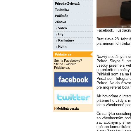
Príroda-Zvieratá
Technika
Počítače
Zábava
Video
Facebook. Ilustrač
Hry
Bratislava 28. feb
Karikatúry
písmenom ich treba 
Kohn
Pridajte sa
Názvy sociálnych si
Ste na Facebooku?
Pokec, Skype či int
Ste na Twitteri?
všetky píšeme s ve
Pridajte sa.
o konkrétne značky 
Prihlásil som sa na
Pridal som fotograf
Pokec. Na doučovan
pre môj referát bola
Ak hovoríme o intern
píšeme ho vždy s 
ide o všeobecné po
Mobilná verzia
Čo sa týka sociálne
so všeobecným pod
začiatočným písme
spôsob komunikácie 