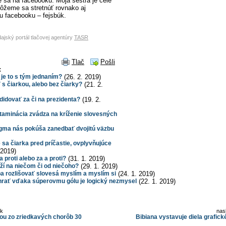
e sa na facebooku. Moja sestra je celé
ôžeme sa stretnúť rovnako aj
u facebooku – fejsbúk.
dajský portál tlačovej agentúry
TASR
Tlač
Pošli
:
e to s tým jednaním?
(26. 2. 2019)
čiarkou, alebo bez čiarky?
(21. 2.
dovať za či na prezidenta?
(19. 2.
minácia zvádza na kríženie slovesných
a nás pokúša zanedbať dvojitú väzbu
a čiarka pred príčastie, ovplyvňujúce
 2019)
proti alebo za a proti?
(31. 1. 2019)
 na niečom či od niečoho?
(29. 1. 2019)
rozlišovať slovesá myslím a myslím si
(24. 1. 2019)
ať vďaka súperovmu gólu je logický nezmysel
(22. 1. 2019)
ok
nas
rou zo zriedkavých chorôb 30
Bibiana vystavuje diela grafick