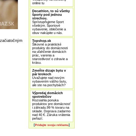
online tu
Decathlon, to sú všetky
športy pod jednou
strechou.
Sprístupňujeme šport
všetkým. Športové
vybavenie, oblečenie a
obuv nakúpite u nás.
 začiatočným
Topshop.sk
Šikovné a praktické
produkty do domácnosti
na uľahčenie domácich
prác, varenia a
starostlivosť o zdravie a
krásu.
Zmeňte dizajn bytu v
pár krokoch
Uvažujete nad novým
vybavením vášho bytu,
ale ste na pochybách?
Výpredaj domácich
spotrebičov
Rozsiahla ponuka
produktov pre domácnosť
i záhradu.99 % tovaru na
sklade. Doprava zadarmo
nad 40 €. Záruka vrátenia
peňazí.
[
]
Pridajte svoju reklamu