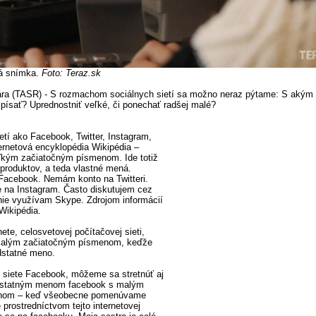
ná snímka.
Foto: Teraz.sk
ruára (TASR) - S rozmachom sociálnych sietí sa možno neraz pýtame: S akým
písať? Uprednostniť veľké, či ponechať radšej malé?
etí ako Facebook, Twitter, Instagram,
ernetová encyklopédia Wikipédia –
ľkým začiatočným písmenom. Ide totiž
produktov, a teda vlastné mená.
 Facebook. Nemám konto na Twitteri.
ie na Instagram. Často diskutujem cez
ie využívam Skype. Zdrojom informácií
 Wikipédia.
ete, celosvetovej počítačovej sieti,
malým začiatočným písmenom, keďže
dstatné meno.
j siete Facebook, môžeme sa stretnúť aj
statným menom facebook s malým
nom – keď všeobecne pomenúvame
prostredníctvom tejto internetovej