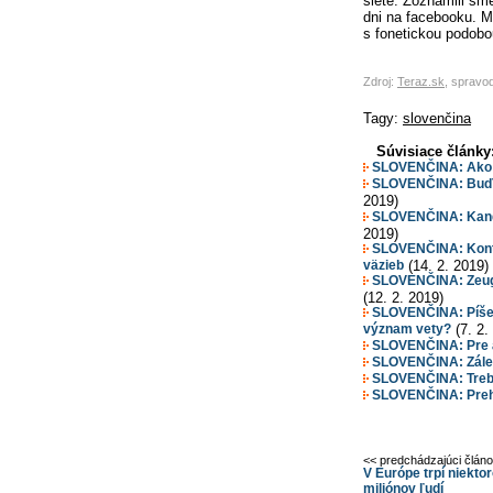
siete: Zoznámili sm
dni na facebooku. M
s fonetickou podobo
Zdroj:
Teraz.sk
, spravo
Tagy:
slovenčina
Súvisiace články
SLOVENČINA: Ako j
SLOVENČINA: Buď s 
2019)
SLOVENČINA: Kandi
2019)
SLOVENČINA: Konta
väzieb
(14. 2. 2019)
SLOVENČINA: Zeugm
(12. 2. 2019)
SLOVENČINA: Píše s
význam vety?
(7. 2.
SLOVENČINA: Pre a 
SLOVENČINA: Záleží
SLOVENČINA: Treba 
SLOVENČINA: Prehr
<< predchádzajúci člán
V Európe trpí niekto
miliónov ľudí