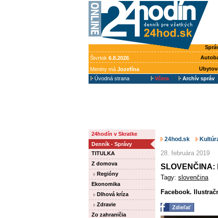
Sprá
Autob
Štvrtok
6.8.2026
Ubytov
Meniny má
Jozefína
Úvodná strana
Včera
Archív správ
24hodín v Skratke
24hod.sk
Kultúr
Denník - Správy
28. februára 2019
TITULKA
Z domova
SLOVENČINA: F
Regióny
Tagy:
slovenčina
Ekonomika
Facebook. Ilustrač
Dlhová kríza
Zdravie
Zdieľať
Zo zahraničia