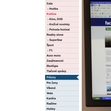
Gala
Hudba
Kultúra
Kino, DVD
Knižné novinky
Pohoda festival
Reality show
SuperStar
Šport
F1
Auto moto
Zaujímavosti
Ekológia
Tlačové správy
Prílohy
Pre ženy
Víkend
Veda
Kariéra
Radíme
Hobby