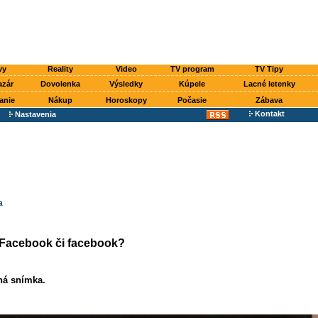
vy
Reality
Video
TV program
TV Tipy
azár
Dovolenka
Výsledky
Kúpele
Lacné letenky
anie
Nákup
Horoskopy
Počasie
Zábava
Kontakt
Nastavenia
a
acebook či facebook?
ná snímka.