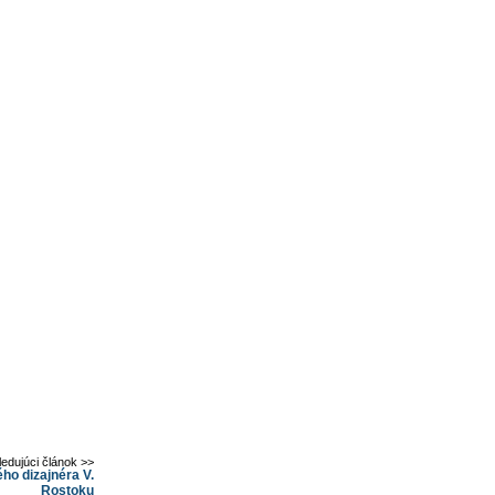
ledujúci článok >>
ého dizajnéra V.
Rostoku