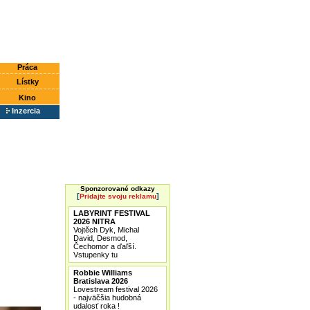
Práca
Lístky
Kino
Inzercia
Sponzorované odkazy
[
]
Pridajte svoju reklamu
LABYRINT FESTIVAL
2026 NITRA
Vojtěch Dyk, Michal
David, Desmod,
Čechomor a ďaľší.
Vstupenky tu
Robbie Williams
Bratislava 2026
Lovestream festival 2026
- najväčšia hudobná
udalosť roka !