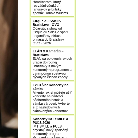
Headlinerom, ktorý
rozvášni všetkých
fanúšikov je britský
spevák Robbie Williams
Cirque du Soleil v
Bratislave - OVO
Očarujúca show od
Cirque du Soleil je späť!
Legendárny cirkus
prináša do Bratislavy
OVO - 2026
ELÁN & Kamaráti –
Bratislava
ELÁN sa po dvoch rokoch
vracia do rodnej
Bratislavy s novým
koncertným programom a
výnimočnou zostavou
bývalých členov kapely.
Exluzívne koncerty na
zámku
Aj tento rok si môžete užiť
koncerty na nádvorí
nádherného hotela a
zámku zároveň. Vyberte
si z nasledovných
plánovaných koncertov.
Koncerty IMT SMILE a
PUĽS 2026
IMT SMILE a PUĽS
chystajú nový spoločný
koncertný program.
Vstupenky na koncerty