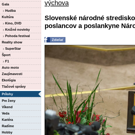
výchova
Gala
Hudba
Slovenské národné stredisko
Kultúra
Kino, DVD
poslancov a poslankyne Národ
Knižné novinky
Pohoda festival
Zdieľať
Reality show
SuperStar
Šport
F1
Auto moto
Zaujímavosti
Ekológia
Tlačové správy
Prílohy
Pre ženy
Víkend
Veda
Kariéra
Radíme
Hobby