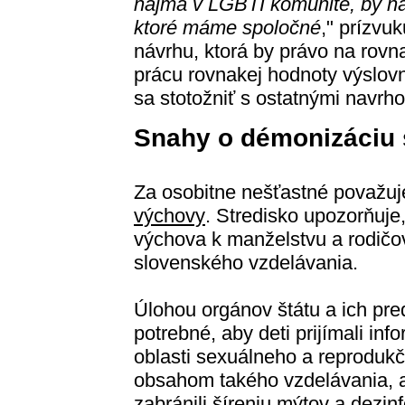
najmä v LGBTI komunite, by ná
ktoré máme spoločné
," prízvuk
návrhu, ktorá by právo na rov
prácu rovnakej hodnoty výslov
sa stotožniť s ostatnými navr
Snahy o démonizáciu 
Za osobitne nešťastné považu
výchovy
. Stredisko upozorňuje
výchova k manželstvu a rodičo
slovenského vzdelávania.
Úlohou orgánov štátu a ich pred
potrebné, aby deti prijímali inf
oblasti sexuálneho a reprodukčn
obsahom takého vzdelávania, ab
zabránili šíreniu mýtov a dezinf