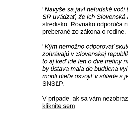
"
Navyše sa javí neľudské voči 
SR uvádzať, že ich Slovenská 
stredisko. Rovnako odporúča n
preberané zo zákona o rodine.
"
Kým nemožno odporovať skuto
zohrávajú v Slovenskej republik
to aj keď ide len o dve tretiny 
by ústava mala do budúcna vylu
mohli dieťa osvojiť v súlade s
SNSĽP.
V prípade, ak sa vám nezobraz
kliknite sem