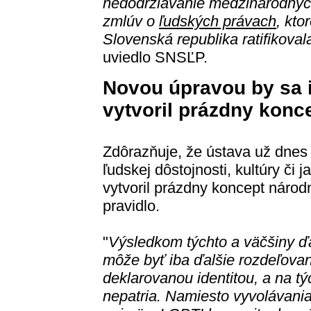
nedodržiavanie medzinárodný
zmlúv o
ľudských právach
, kto
Slovenská republika ratifikoval
uviedlo SNSĽP.
Novou úpravou by sa 
vytvoril prázdny konce
Zdôrazňuje, že ústava už dnes 
ľudskej dôstojnosti, kultúry či
vytvoril prázdny koncept národn
pravidlo.
"
Výsledkom týchto a väčšiny ď
môže byť iba ďalšie rozdeľovani
deklarovanou identitou, a na tý
nepatria. Namiesto vyvolávania 