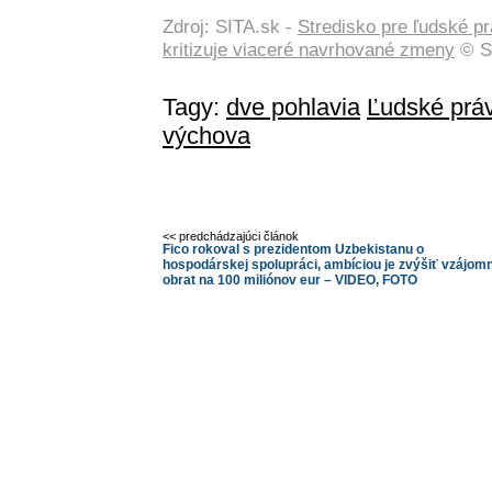
Zdroj: SITA.sk -
Stredisko pre ľudské p
kritizuje viaceré navrhované zmeny
© SI
Tagy:
dve pohlavia
Ľudské prá
výchova
<< predchádzajúci článok
Fico rokoval s prezidentom Uzbekistanu o
hospodárskej spolupráci, ambíciou je zvýšiť vzájom
obrat na 100 miliónov eur – VIDEO, FOTO