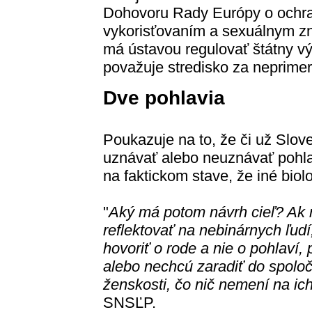
Dohovoru Rady Európy o ochra
vykorisťovaním a sexuálnym z
má ústavou regulovať štátny v
považuje stredisko za neprime
Dve pohlavia
Poukazuje na to, že či už Slov
uznávať alebo neuznávať pohl
na faktickom stave, že iné biol
"
Aký má potom návrh cieľ? Ak 
reflektovať na nebinárnych ľud
hovoriť o rode a nie o pohlaví,
alebo nechcú zaradiť do spolo
ženskosti, čo nič nemení na ic
SNSĽP.