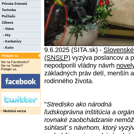
Príroda-Zvieratá
Technika
Počítače
Zábava
Video
Hry
Karikatúry
Kohn
9.6.2025 (SITA.sk) -
Slovenské 
Pridajte sa
(SNSĽP)
vyzýva poslancov a 
Ste na Facebooku?
nepodporili vládny návrh
novel
Ste na Twitteri?
Pridajte sa.
základných práv detí, menšín a
rodinného života.
"
Stredisko ako národná
ľudskoprávna inštitúcia a orgán
Mobilná verzia
rovnaké zaobchádzanie nemô
súhlasiť s návrhom, ktorý vyzý