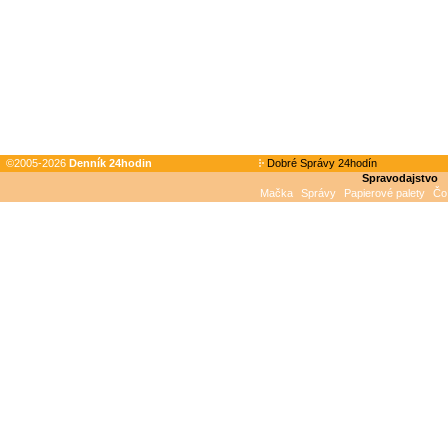
©2005-2026
Denník 24hodin
Dobré Správy 24hodín
Spravodajstvo
Mačka
Správy
Papierové palety
Čo 