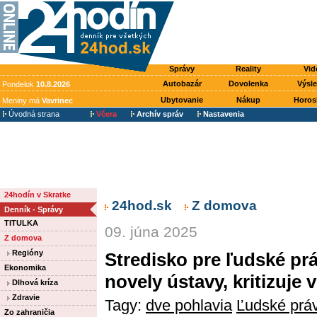
Správy
Reality
Vid
Autobazár
Dovolenka
Výsl
Pondelok
10.8.2026
Ubytovanie
Nákup
Horos
Meniny má
Vavrinec
Úvodná strana
Včera
Archív správ
Nastavenia
24hodín v Skratke
24hod.sk
Z domova
Denník - Správy
TITULKA
09. júna 2025
Z domova
Regióny
Stredisko pre ľudské pr
Ekonomika
novely ústavy, kritizuje
Dlhová kríza
Zdravie
Tagy:
dve pohlavia
Ľudské prá
Zo zahraničia