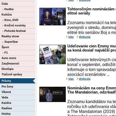
Gala
Tohtoročným nomináciám c
Hudba
elitné seriály
Kultúra
Kino, DVD
Zoznamu nominácií na tel
Knižné novinky
zverejnili v stredu, dominu
Pohoda festival
elitné trio seriálov Boj o m
Reality show
viac
diskusia
SuperStar
Udeľovanie cien Emmy muse
Šport
sa koná dosiaľ najväčší pr
F1
Auto moto
Udeľovanie televíznych ci
Zaujímavosti
konať v septembri, odložili
Informuje o tom spravodaj
Ekológia
asociácií scenáristov ...
Tlačové správy
viac
diskusia
Prílohy
Pre ženy
Nomináciám na ceny Emmy 
The Mandalorian, odzrkadľ
Víkend
Veda
Zoznamu kandidátov na te
Kariéra
ročníku ich udeľovania vl
Radíme
a The Mandalorian (2019)
Hobby