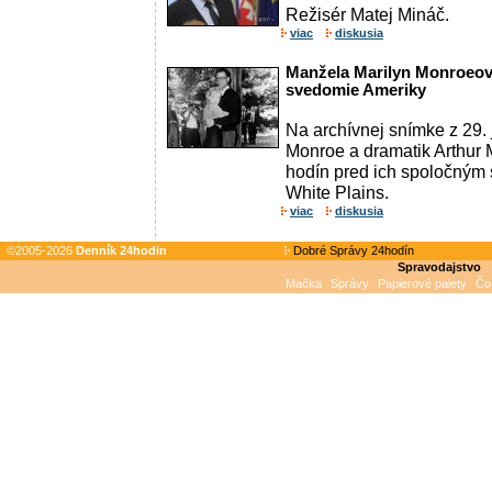
Režisér Matej Mináč.
viac
diskusia
Manžela Marilyn Monroeovej
svedomie Ameriky
Na archívnej snímke z 29.
Monroe a dramatik Arthur M
hodín pred ich spoločný
White Plains.
viac
diskusia
©2005-2026
Denník 24hodin
Dobré Správy 24hodín
Spravodajstvo
Mačka
Správy
Papierové palety
Čo 