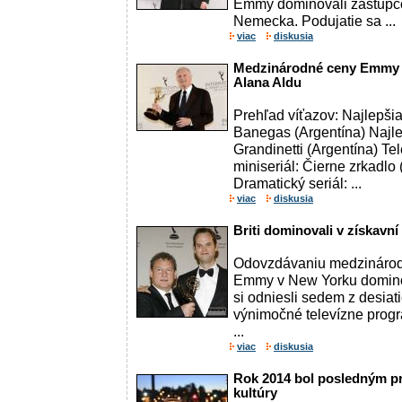
Emmy dominovali zástupcov
Nemecka. Podujatie sa ...
viac
diskusia
Medzinárodné ceny Emmy s
Alana Aldu
Prehľad víťazov: Najlepšia
Banegas (Argentína) Najle
Grandinetti (Argentína) Tel
miniseriál: Čierne zrkadlo 
Dramatický seriál: ...
viac
diskusia
Briti dominovali v získavn
Odovzdávaniu medzinárodn
Emmy v New Yorku dominoval
si odniesli sedem z desiat
výnimočné televízne pro
...
viac
diskusia
Rok 2014 bol posledným pr
kultúry