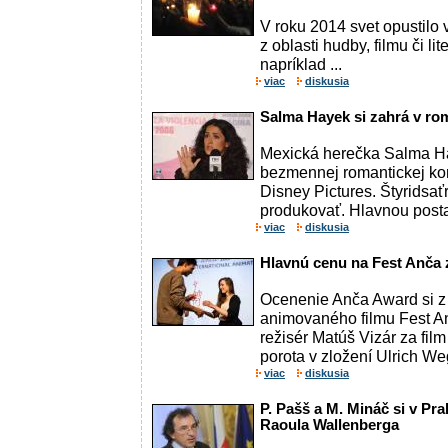
V roku 2014 svet opustilo
z oblasti hudby, filmu či lit
napríklad ...
viac
diskusia
Salma Hayek si zahrá v ro
Mexická herečka Salma Hay
bezmennej romantickej kom
Disney Pictures. Štyridsať
produkovať. Hlavnou postav
viac
diskusia
Hlavnú cenu na Fest Anča z
Ocenenie Anča Award si z
animovaného filmu Fest A
režisér Matúš Vizár za fi
porota v zložení Ulrich Weg
viac
diskusia
P. Pašš a M. Mináč si v Pr
Raoula Wallenberga