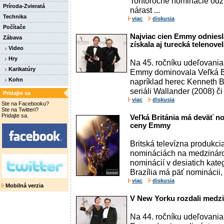
Tohtoročné nominácie odzr
Príroda-Zvieratá
nárast ...
Technika
viac
diskusia
Počítače
Najviac cien Emmy odniesla
Zábava
získala aj turecká telenove
Video
Hry
Na 45. ročníku udeľovani
Karikatúry
Emmy dominovala Veľká Br
Kohn
napríklad herec Kenneth 
seriáli Wallander (2008) či
Pridajte sa
viac
diskusia
Ste na Facebooku?
Ste na Twitteri?
Pridajte sa.
Veľká Británia má deväť n
ceny Emmy
Britská televízna produkcia
nomináciách na medzinár
nominácií v desiatich kate
Brazília má päť nominácii, 
viac
diskusia
Mobilná verzia
V New Yorku rozdali med
Na 44. ročníku udeľovani