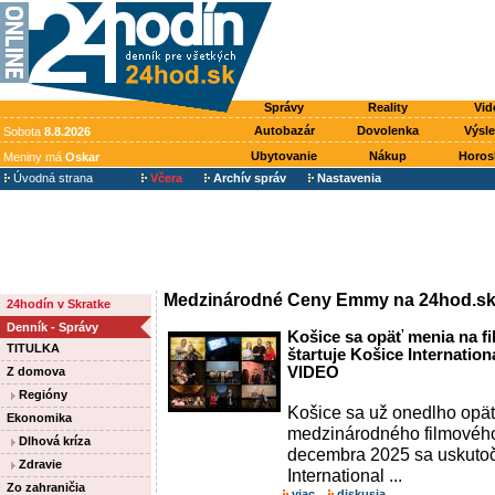
Správy
Reality
Vid
Autobazár
Dovolenka
Výsl
Sobota
8.8.2026
Ubytovanie
Nákup
Horos
Meniny má
Oskar
Úvodná strana
Včera
Archív správ
Nastavenia
Medzinárodné Ceny Emmy na 24hod.sk
24hodín v Skratke
Denník - Správy
Košice sa opäť menia na f
TITULKA
štartuje Košice Internation
VIDEO
Z domova
Regióny
Košice sa už onedlho opä
Ekonomika
medzinárodného filmového 
Dlhová kríza
decembra 2025 sa uskutočn
Zdravie
International ...
Zo zahraničia
viac
diskusia