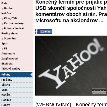
Konečný termín pre prijatie 
Gala
USD skončil spoločnosti Yah
Hudba
komentárov oboch strán. Pra
Kultúra
Kino, DVD
Microsoftu na akcionárov ...
Knižné novinky
Pohoda festival
Zdieľať
Reality show
SuperStar
Šport
F1
Auto moto
Zaujímavosti
Ekológia
Tlačové správy
Prílohy
Pre ženy
Víkend
Veda
Kariéra
Radíme
(WEBNOVINY) - Konečný termín 
Hobby