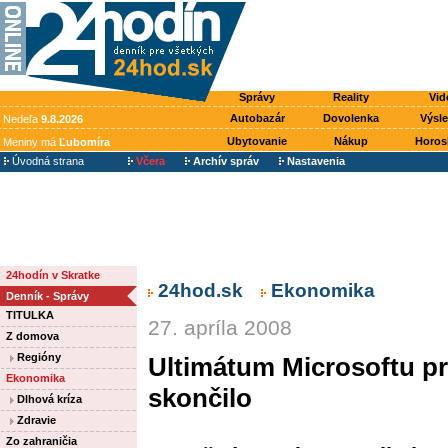
Správy
Reality
Vid
Autobazár
Dovolenka
Výsl
Nedeľa
9.8.2026
Ubytovanie
Nákup
Horos
Meniny má
Ľubomíra
Úvodná strana
Včera
Archív správ
Nastavenia
24hodín v Skratke
24hod.sk
Ekonomika
Denník - Správy
TITULKA
27. apríla 2008
Z domova
Regióny
Ultimátum Microsoftu pr
Ekonomika
skončilo
Dlhová kríza
Zdravie
Zo zahraničia