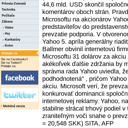
44,6 mld. USD skončil spoločno
Príroda-Zvieratá
Technika
komentárov oboch strán. Pravd
Počítače
Microsoftu na akcionárov Yaho
Zábava
predstaviteľov do predstavenstv
Video
prevzatie podporia. V otvoreno
Hry
Karikatúry
Yahoo 5. apríla generálny riadi
Kohn
Ballmer obvinil internetovú fir
Pridajte sa
Microsoftu 31 dolárov za akciu 
Ste na Facebooku?
akékoľvek ďalšie zdržania by m
Ste na Twitteri?
Pridajte sa.
správna rada Yahoo uviedla, ž
podhodnotená" , pričom Yaho
akciu. Microsoft verí, že prev
konkurovať dominancii spoločnos
internetovej reklamy. Yahoo, n
Mobilná verzia
stabilne strácal trhový podiel 
zraniteľným voči snahe o prevz
= 20,548 SKK) SITA, AFP