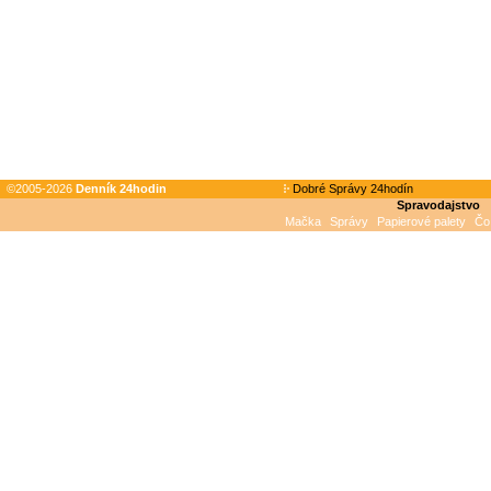
©2005-2026
Denník 24hodin
Dobré Správy 24hodín
Spravodajstvo
Mačka
Správy
Papierové palety
Čo 