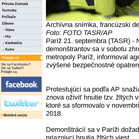
Príroda-Zvieratá
Technika
Počítače
Archívna snímka, francúzski dem
Zábava
Video
Foto: FOTO TASR/AP
Hry
Paríž 21. septembra (TASR) - N
Karikatúry
demonštrantov sa v sobotu zhro
Kohn
metropoly Paríž, informoval ag
Pridajte sa
zvýšené bezpečnostné opatren
Ste na Facebooku?
Ste na Twitteri?
Pridajte sa.
Protestujúci sa podľa AP snaži
znova oživiť hnutie tzv. žltých v
ktoré sa sformovalo v novembr
2018.
Mobilná verzia
Demonštrácií sa v Paríži dožad
priaznivci hnutia žltých viest,