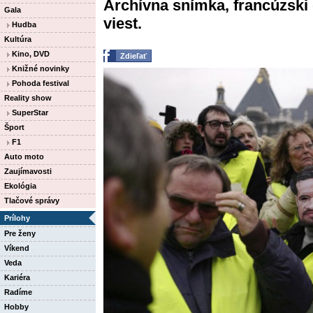
Archívna snímka, francúzski 
Gala
viest.
Hudba
Kultúra
Kino, DVD
Zdieľať
Knižné novinky
Pohoda festival
Reality show
SuperStar
Šport
F1
Auto moto
Zaujímavosti
Ekológia
Tlačové správy
Prílohy
Pre ženy
Víkend
Veda
Kariéra
Radíme
Hobby