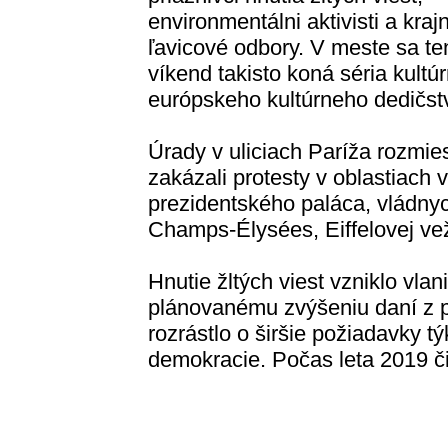
environmentálni aktivisti a kraj
ľavicové odbory. V meste sa te
víkend takisto koná séria kultúr
európskeho kultúrneho dedičst
Úrady v uliciach Paríža rozmies
zakázali protesty v oblastiach 
prezidentského paláca, vládny
Champs-Élysées, Eiffelovej ve
Hnutie žltých viest vzniklo vlan
plánovanému zvýšeniu daní z 
rozrástlo o širšie požiadavky t
demokracie. Počas leta 2019 či