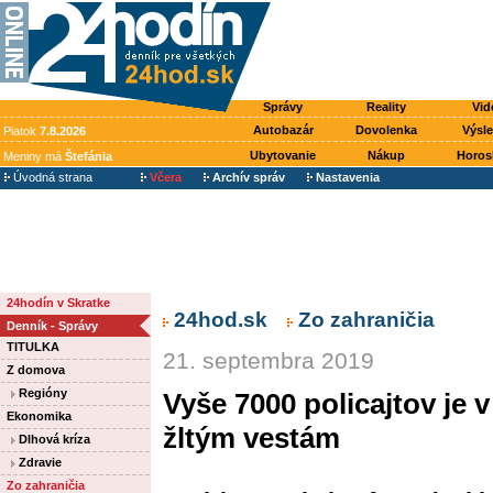
Správy
Reality
Vid
Autobazár
Dovolenka
Výsl
Piatok
7.8.2026
Ubytovanie
Nákup
Horos
Meniny má
Štefánia
Úvodná strana
Včera
Archív správ
Nastavenia
24hodín v Skratke
24hod.sk
Zo zahraničia
Denník - Správy
TITULKA
21. septembra 2019
Z domova
Regióny
Vyše 7000 policajtov je v
Ekonomika
žltým vestám
Dlhová kríza
Zdravie
Zo zahraničia