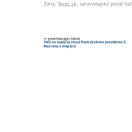
Zdroj:
Teraz.sk
, spravodajský portál tl
<< predchádzajúci článok
SNS sa nepáčia slová francúzskeho prezidenta E.
Macrona o migrácii