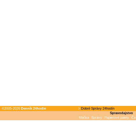
©2005-2026
Denník 24hodin
Dobré Správy 24hodín
Spravodajstvo
Mačka
Správy
Papierové palety
Čo 