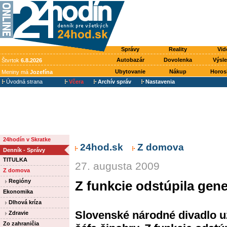
Správy
Reality
Vid
Autobazár
Dovolenka
Výsl
Štvrtok
6.8.2026
Ubytovanie
Nákup
Horos
Meniny má
Jozefína
Úvodná strana
Včera
Archív správ
Nastavenia
24hodín v Skratke
24hod.sk
Z domova
Denník - Správy
TITULKA
27. augusta 2009
Z domova
Regióny
Z funkcie odstúpila gene
Ekonomika
Dlhová kríza
Slovenské národné divadlo už
Zdravie
Zo zahraničia