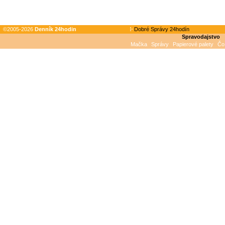
©2005-2026
Denník 24hodin
Dobré Správy 24hodín
Spravodajstvo
Mačka
Správy
Papierové palety
Čo 