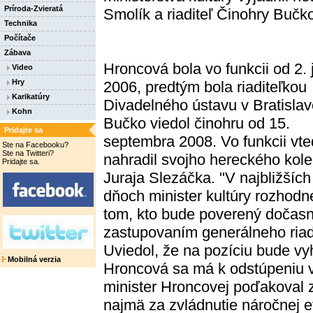
Príroda-Zvieratá
Smolík a riaditeľ Činohry Bučk
Technika
Počítače
Zábava
Hroncová bola vo funkcii od 2. 
Video
Hry
2006, predtým bola riaditeľkou
Karikatúry
Divadelného ústavu v Bratislav
Kohn
Bučko viedol činohru od 15.
Pridajte sa
septembra 2008. Vo funkcii vte
Ste na Facebooku?
Ste na Twitteri?
nahradil svojho hereckého kol
Pridajte sa.
Juraja Slezáčka. "V najbližších
dňoch minister kultúry rozhodn
tom, kto bude poverený dočas
zastupovaním generálneho riad
Uviedol, že na pozíciu bude v
Mobilná verzia
Hroncová sa má k odstúpeniu vy
minister Hroncovej poďakoval za 
najmä za zvládnutie náročnej e