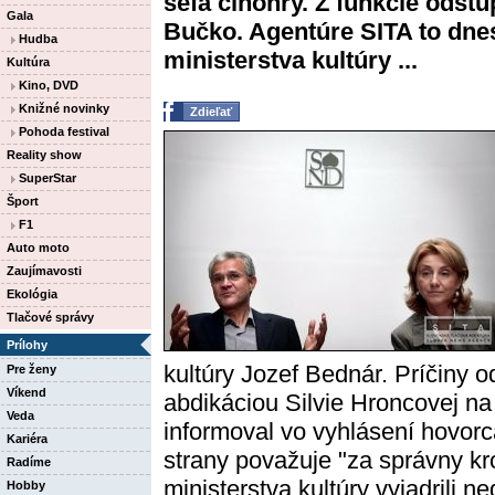
šéfa činohry. Z funkcie odstú
Gala
Bučko. Agentúre SITA to dne
Hudba
ministerstva kultúry ...
Kultúra
Kino, DVD
Knižné novinky
Zdieľať
Pohoda festival
Reality show
SuperStar
Šport
F1
Auto moto
Zaujímavosti
Ekológia
Tlačové správy
Prílohy
kultúry Jozef Bednár. Príčiny o
Pre ženy
Víkend
abdikáciou Silvie Hroncovej na
Veda
informoval vo vyhlásení hovorc
Kariéra
strany považuje "za správny kro
Radíme
ministerstva kultúry vyjadrili 
Hobby