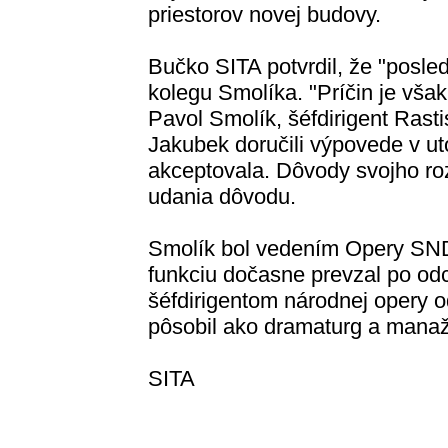
priestorov novej budovy.
Bučko SITA potvrdil, že "posl
kolegu Smolíka. "Príčin je však
Pavol Smolík, šéfdirigent Rast
Jakubek doručili výpovede v ut
akceptovala. Dôvody svojho rozh
udania dôvodu.
Smolík bol vedením Opery SND
funkciu dočasne prevzal po od
šéfdirigentom národnej opery 
pôsobil ako dramaturg a mana
SITA