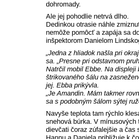
dohromady.
Ale jej pohodlie netrvá dlho.
Dedinkou otrasie náhle zmiznut
nemôže pomôcť a zapája sa do 
inšpektorom Danielom Lindskogo
„Jedna z hliadok našla pri okraj
sa. „Presne pri odstavnom pru
Natrčil mobil Ebbe. Na displeji 
štrikovaného šálu na zasnežen
jej. Ebba prikývla.
„Je Amandin. Mám takmer rovnak
sa s podobným šálom sýtej ružo
Navyše teplota tam rýchlo kle
snehová búrka. V mínusových t
dievčati čoraz zúfalejšie a čas
Hannu a Daniela približuje k č