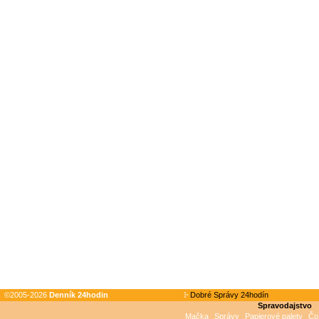
©2005-2026
Denník 24hodin
Dobré Správy 24hodín
Spravodajstvo
Mačka
Správy
Papierové palety
Čo 