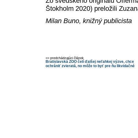
Zo švédskeho originálu Offerm
Štokholm 2020) preložili Zuza
Milan Buno, knižný publicista
<< predchádzajúci článok
Bratislavská ZOO čelí ďalšej neľahkej výzve, chce
ochrániť zvieratá, no môže to byť pre ňu likvidačné