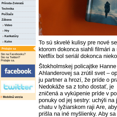
Príroda-Zvieratá
Technika
Počítače
Zábava
Video
Hry
Karikatúry
To sú skvelé kulisy pre nové s
Kohn
ktorom dokonca siahli filmári 
Pridajte sa
Ste na Facebooku?
Netflix bol seriál dokonca niek
Ste na Twitteri?
Pridajte sa.
Štokholmskej policajtke Hanne
Ahlanderovej sa zrútil svet – op
ju partner a hrozí, že príde o p
Nedokáže sa z toho dostať, je
zničená a vykúpenie príde v p
Mobilná verzia
ponuky od jej sestry: uchýli na j
chatu v lyžiarskom raji Are, aby
prišla na iné myšlienky. Aby sa