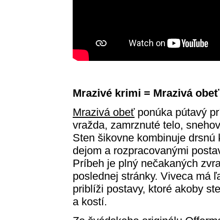
Mrazivé krimi = Mrazivá obeť
Mrazivá obeť
ponúka pútavý pr
vražda, zamrznuté telo, snehov
Sten šikovne kombinuje drsnú 
dejom a rozpracovanými posta
Príbeh je plný nečakaných zvrat
poslednej stránky. Viveca má ľa
priblíži postavy, ktoré akoby s
a kostí.