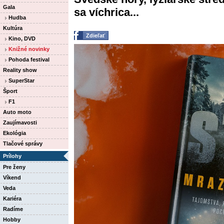
Gala
sa víchrica...
Hudba
Kultúra
Zdieľať
Kino, DVD
Knižné novinky
Pohoda festival
Reality show
SuperStar
Šport
F1
Auto moto
Zaujímavosti
Ekológia
Tlačové správy
Prílohy
Pre ženy
Víkend
Veda
Kariéra
Radíme
Hobby