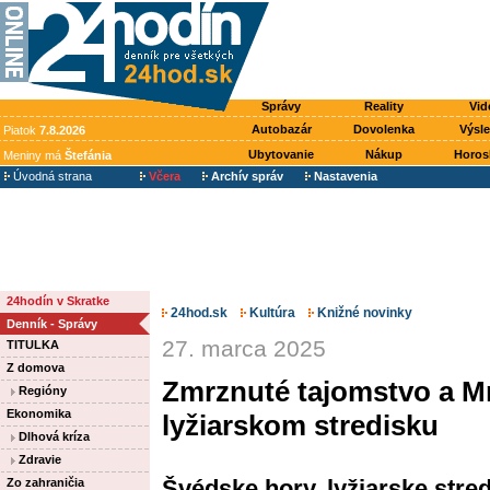
Správy
Reality
Vid
Autobazár
Dovolenka
Výsl
Piatok
7.8.2026
Ubytovanie
Nákup
Horos
Meniny má
Štefánia
Úvodná strana
Včera
Archív správ
Nastavenia
24hodín v Skratke
24hod.sk
Kultúra
Knižné novinky
Denník - Správy
27. marca 2025
TITULKA
Z domova
Zmrznuté tajomstvo a M
Regióny
Ekonomika
lyžiarskom stredisku
Dlhová kríza
Zdravie
Švédske hory, lyžiarske stred
Zo zahraničia