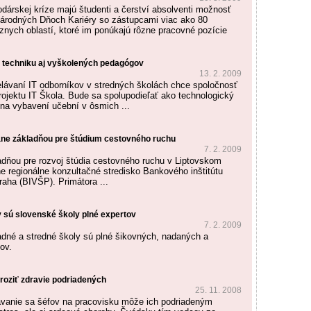
odárskej kríze majú študenti a čerství absolventi možnosť
Národných Dňoch Kariéry so zástupcami viac ako 80
ôznych oblastí, ktoré im ponúkajú rôzne pracovné pozície
e techniku aj vyškolených pedagógov
13. 2. 2009
lávaní IT odborníkov v stredných školách chce spoločnosť
jektu IT Škola. Bude sa spolupodieľať ako technologický
 na vybavení učební v ôsmich ...
tane základňou pre štúdium cestovného ruchu
7. 2. 2009
dňou pre rozvoj štúdia cestovného ruchu v Liptovskom
ne regionálne konzultačné stredisko Bankového inštitútu
raha (BIVŠP). Primátora ...
 sú slovenské školy plné expertov
7. 2. 2009
dné a stredné školy sú plné šikovných, nadaných a
ov.
roziť zdravie podriadených
25. 11. 2008
vanie sa šéfov na pracovisku môže ich podriadeným