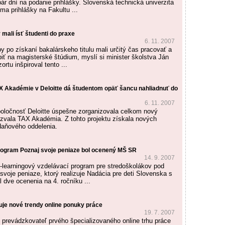
ár dní na podanie prihlášky. Slovenská technická univerzita
jíma prihlášky na Fakultu ...
 mali ísť študenti do praxe
6. 11. 2007
y po získaní bakalárskeho titulu mali určitý čas pracovať a
iť na magisterské štúdium, myslí si minister školstva Ján
ortu inšpiroval tento ...
X Akadémie v Deloitte dá študentom opäť šancu nahliadnuť do
6. 11. 2007
oločnosť Deloitte úspešne zorganizovala celkom nový
nazvala TAX Akadémia. Z tohto projektu získala nových
aňového oddelenia.
rogram Poznaj svoje peniaze bol ocenený MŠ SR
14. 9. 2007
-learningový vzdelávací program pre stredoškolákov pod
voje peniaze, ktorý realizuje Nadácia pre deti Slovenska s
l dve ocenenia na 4. ročníku ...
uje nové trendy online ponuky práce
19. 7. 2007
 prevádzkovateľ prvého špecializovaného online trhu práce