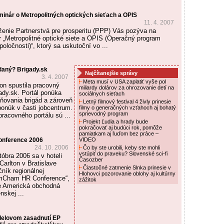
inár o Metropolitných optických sieťach a OPIS
11. 4. 2007
enie Partnerstvá pre prosperitu (PPP) Vás pozýva na
 „Metropolitné optické siete a OPIS (Operačný program
poločnosti)“, ktorý sa uskutoční vo ...
daný? Brigady.sk
Najčítanejšie správy
3. 4. 2007
Meta musí v USA zaplatiť vyše pol
on spustila pracovný
miliardy dolárov za ohrozovanie detí na
ady.sk. Portál ponúka
sociálnych sieťach
ňovania brigád a zároveň
Letný filmový festival 4 živly prinesie
ponúk v časti jobcentrum.
filmy o generačných vzťahoch aj bohatý
sprievodný program
racovného portálu sú ...
Projekt Ľudia a hrady bude
pokračovať aj budúci rok, pomôže
pamiatkam aj ľuďom bez práce –
nference 2006
VIDEO
24. 10. 2006
Čo by ste urobili, keby ste mohli
vstúpiť do praveku? Slovenské sci-fi
tóbra 2006 sa v hoteli
Časozber
arlton v Bratislave
Čiastočné zatmenie Slnka prinesie v
čník regionálnej
Hlohovci pozorovanie oblohy aj kultúrny
AmCham HR Conference“,
zážitok
je Americká obchodná
skej ...
delovom zasadnutí EP