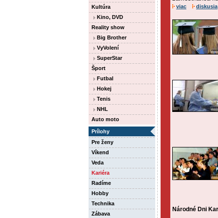
viac
diskusia
Kultúra
Kino, DVD
Reality show
Big Brother
VyVolení
SuperStar
Šport
Futbal
Hokej
Tenis
NHL
Auto moto
Prílohy
Pre ženy
Víkend
Veda
Kariéra
Radíme
Hobby
Technika
Národné Dni Kari
Zábava