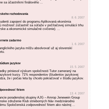
e sa účastníkmi finálového ...
rskeho rozhodovania
8. 6. 2007
tudenti zapojení do programu Aplikovaná ekonómia
 možnosť zúčastniť sa súťaže v počítačovej simulácii trhu
ke a ekonomické simulačné cvičenie). ...
ternete zadarmo
1. 6. 2007
anglického jazyka môžu absolvovať už aj slovenskí
etu.
štúdium jazykov
15. 5. 2007
edky priniesol výskum spoločnosti Tutor zameraný na
jazykové kurzy. 71% respondentov (študentov jazykovej
dza, že i počas leta by chcelo pokračovať v štúdiu jazykov.
dpovednosť firiem
13. 4. 2007
rancie poradenskej skupiny AJG – Amrop Jenewein Group
anske združenie Klub strieborných hláv medzinárodnú
tému Spoločenská zodpovednosť firiem ako nástroj ...