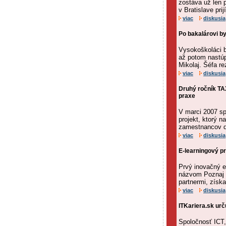
zostáva už len p
v Bratislave pri
viac
diskusia
Po bakalárovi by
Vysokoškoláci b
až potom nastúp
Mikolaj. Šéfa rez
viac
diskusia
Druhý ročník TA
praxe
V marci 2007 sp
projekt, ktorý 
zamestnancov d
viac
diskusia
E-learningový p
Prvý inovačný e
názvom Poznaj s
partnermi, získa
viac
diskusia
ITKariera.sk urč
Spoločnosť ICT,