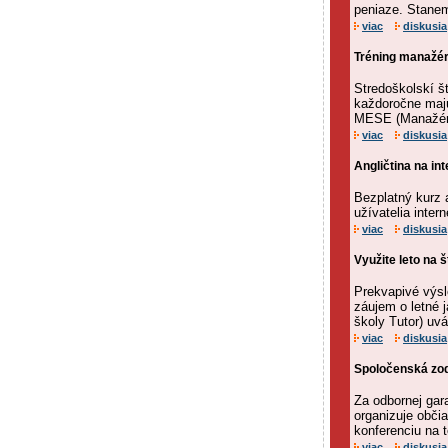
peniaze. Stanem
viac
diskusia
Tréning manažé
Stredoškolskí š
každoročne majú
MESE (Manažérs
viac
diskusia
Angličtina na in
Bezplatný kurz 
užívatelia intern
viac
diskusia
Využite leto na 
Prekvapivé výsl
záujem o letné 
školy Tutor) uvá
viac
diskusia
Spoločenská zo
Za odbornej ga
organizuje obči
konferenciu na 
viac
diskusia