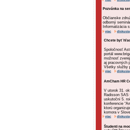
Pozvánka na sem
Občianske združ
odborný seminár
Informatizácia s
viac
diskusia
Chcete byť hľa
Spoločnosť Ast
portál www.brig
možnosť zverej
aj pracovných 
Všetky služby p
viac
diskusia
AmCham HR Co
V utorok 31. ok
Radisson SAS C
uskutoční 5. ro
konferencie “
ktorú organizu
komora v Sloven
viac
diskusia
Študenti na mo