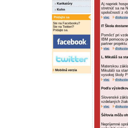
Karikatúry
Aj napriek hosp
stretnúť sa na 
Kohn
spoločností z r
Pridajte sa
viac
diskusia
Ste na Facebooku?
IT Škola dostan
Ste na Twitteri?
Pridajte sa.
Pomôcť pri vzde
IBM pomocou pro
partner projektu
viac
diskusia
L. Mikuláš sa s
Materskou zákla
Mobilná verzia
Mikuláši sa sta
vysokej školy P
viac
diskusia
Podľa výsledkov
Slovenské zákla
vzdelaných žiak
viac
diskusia
Šéfovia môžu oh
Nepríjemné sprá