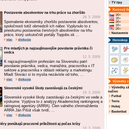
TV tipy
Kurzový lí
Postavenie absolventov na trhu práce sa zhoršilo
1€=
28. 5. 2009
1€=
Spomalenie ekonomiky zhoršilo postavenie absolventov,
1€=
1€=
spoločnosti totiž obmedzili ich nábor. Vyplynulo to z
1€=
prieskumu postavenia čerstvých absolventov na trhu
Nastavenie
práce, ktorý uskutočnili portály Topjobs.sk ...
viac
diskusia
Horoskop
Pre mladých je najzaujímavejšie povolanie právnika či
vedca
12. 5. 2009
K najzaujímavejším profesiám na Slovensku patrí
povolanie právnika, vedca, manažéra, pracovníka v IT
sektore a pracovníka v oblasti reklamy a marketingu.
Mladí Slováci si to myslia nezávisle od toho, ...
viac
diskusia
Výsledky 
Výsledky z
Slovenské vysoké školy zaostávajú za českými
naživo
19. 3. 2009
Futbal
Slovenské vysoké školy zaostávajú za českými vo vede a
výskume. Vyplýva to z analýzy Akademickej rankingovej a
Tenis
ratingovej agentúry (ARRA). Člen valného zhromaždenia
Hokej
ARRA Ján Pišút však tvrdí, ...
Basketbal
viac
diskusia
éry ponúkajú pracovné príležitosti aj počas krízy
10. 3. 2009