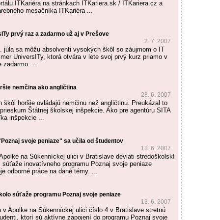
ortálu ITKariéra na stránkach ITKariera.sk / ITKariera.cz a
arebného mesačníka ITKariéra ...
Ty prvý raz a zadarmo už aj v Prešove
2. 7. 2007
. júla sa môžu absolventi vysokých škôl so záujmom o IT
mer UniversITy, ktorá otvára v lete svoj prvý kurz priamo v
e zadarmo. ...
ršie nemčina ako angličtina
28. 6. 2007
h škôl horšie ovládajú nemčinu než angličtinu. Preukázal to
 prieskum Štátnej školskej inšpekcie. Ako pre agentúru SITA
ľka inšpekcie ...
"Poznaj svoje peniaze" sa učila od študentov
18. 6. 2007
Apolke na Súkenníckej ulici v Bratislave deviati stredoškolskí
sti súťaže inovatívneho programu Poznaj svoje peniaze
je odborné práce na dané témy. ...
é kolo súťaže programu Poznaj svoje peniaze
13. 6. 2007
 v Apolke na Súkenníckej ulici číslo 4 v Bratislave stretnú
tudenti, ktorí sú aktívne zapojení do programu Poznaj svoje