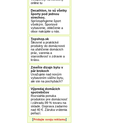
online tu
Decathlon, to sú všetky
športy pod jednou
strechou.
Sprístupňujeme šport
všetkým. Športové
vybavenie, oblečenie a
obuv nakúpite u nás.
Topshop.sk
Šikovné a praktické
produkty do domácnosti
na uľahčenie domácich
prác, varenia a
starostlivosť o zdravie a
krásu.
Zmeňte dizajn bytu v
pár krokoch
Uvažujete nad novým
vybavením vášho bytu,
ale ste na pochybách?
Výpredaj domácich
spotrebičov
Rozsiahla ponuka
produktov pre domácnosť
i záhradu.99 % tovaru na
sklade. Doprava zadarmo
nad 40 €. Záruka vrátenia
peňazí.
[
]
Pridajte svoju reklamu