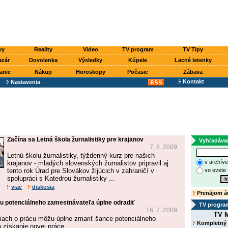
vy
Reality
Video
TV program
TV Tipy
azár
Dovolenka
Výsledky
Kúpele
Lacné letenky
anie
Nákup
Horoskopy
Počasie
Zábava
Kontakt
Nastavenia
Začína sa Letná škola žurnalistiky pre krajanov
Vyhľadáva
7. 8. 2009
Letnú školu žurnalistiky, týždenný kurz pre našich
v archív
krajanov - mladých slovenských žurnalistov pripravil aj
tento rok Úrad pre Slovákov žijúcich v zahraničí v
vo svete
spolupráci s Katedrou žurnalistiky ...
viac
diskusia
Prenájom á
 potenciálneho zamestnávateľa úplne odradiť
TV progra
16. 7. 2009
TV M
iach o prácu môžu úplne zmariť šance potenciálneho
Kompletný
získanie novej práce.