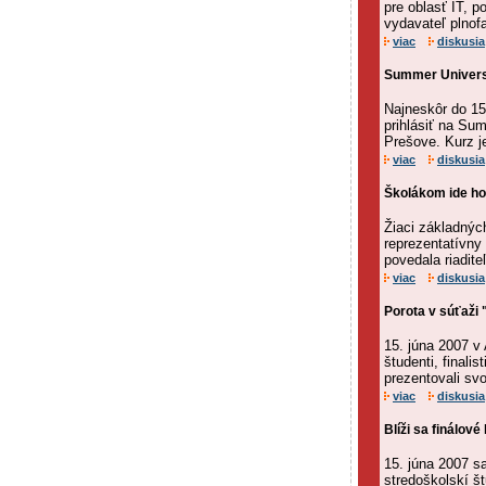
pre oblasť IT, p
vydavateľ plnof
viac
diskusia
Summer UniversI
Najneskôr do 15
prihlásiť na Sum
Prešove. Kurz j
viac
diskusia
Školákom ide ho
Žiaci základnýc
reprezentatívny
povedala riadite
viac
diskusia
Porota v súťaži 
15. júna 2007 v 
študenti, finali
prezentovali svo
viac
diskusia
Blíži sa finálov
15. júna 2007 sa
stredoškolskí š