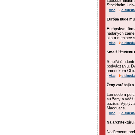
spôsobiť nielen
Stockholm Unive
viac
diskusia
Európa bude mus
Európskym firmá
nadaných zames
sila a meniace 
viac
diskusia
Smelší študenti
Smelší študenti
podvádzaniu. Dv
americkom Ohiu,
viac
diskusia
Ženy zarábajú o
Len sedem perce
sú ženy a väčši
pozícii. Vyplýva
Macquarie.
viac
diskusia
Na architektúru 
Nadšencom archit