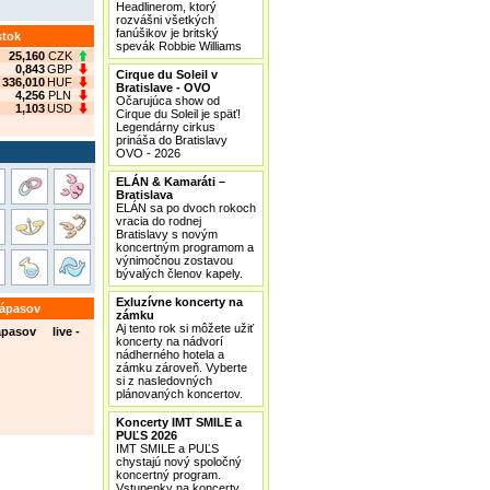
Headlinerom, ktorý
rozvášni všetkých
fanúšikov je britský
stok
spevák Robbie Williams
25,160
CZK
0,843
GBP
Cirque du Soleil v
336,010
HUF
Bratislave - OVO
4,256
PLN
Očarujúca show od
1,103
USD
Cirque du Soleil je späť!
Legendárny cirkus
prináša do Bratislavy
OVO - 2026
ELÁN & Kamaráti –
Bratislava
ELÁN sa po dvoch rokoch
vracia do rodnej
Bratislavy s novým
koncertným programom a
výnimočnou zostavou
bývalých členov kapely.
Exluzívne koncerty na
zápasov
zámku
Aj tento rok si môžete užiť
ápasov live -
koncerty na nádvorí
nádherného hotela a
zámku zároveň. Vyberte
si z nasledovných
plánovaných koncertov.
Koncerty IMT SMILE a
PUĽS 2026
IMT SMILE a PUĽS
chystajú nový spoločný
koncertný program.
Vstupenky na koncerty