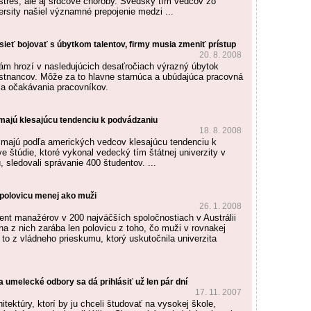
 stres, ale aj srdcové choroby. Švédsky tím vedcov zo
rsity našiel významné prepojenie medzi ...
ieť bojovať s úbytkom talentov, firmy musia zmeniť prístup
20. 8. 2008
m hrozí v nasledujúcich desaťročiach výrazný úbytok
tnancov. Môže za to hlavne starnúca a ubúdajúca pracovná
sa očakávania pracovníkov.
 majú klesajúcu tendenciu k podvádzaniu
18. 8. 2008
 majú podľa amerických vedcov klesajúcu tendenciu k
e štúdie, ktoré vykonal vedecký tím štátnej univerzity v
 sledovali správanie 400 študentov. ...
 polovicu menej ako muži
26. 1. 2008
nt manažérov v 200 najväčších spoločnostiach v Austrálii
na z nich zarába len polovicu z toho, čo muži v rovnakej
 to z vládneho prieskumu, ktorý uskutočnila univerzita
a umelecké odbory sa dá prihlásiť už len pár dní
17. 11. 2007
ektúry, ktorí by ju chceli študovať na vysokej škole,