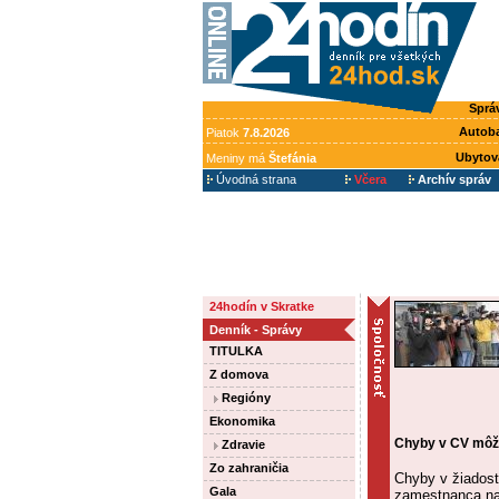
Sprá
Autob
Piatok
7.8.2026
Ubytov
Meniny má
Štefánia
Úvodná strana
Včera
Archív správ
24hodín v Skratke
Denník - Správy
TITULKA
Z domova
Regióny
Ekonomika
Chyby v CV môžu
Zdravie
Zo zahraničia
Chyby v žiadost
Gala
zamestnanca na 