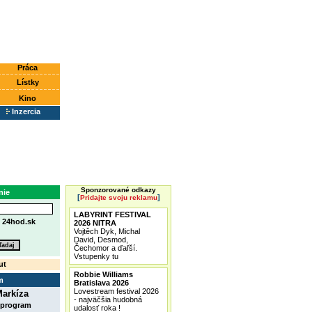
Práca
Lístky
Kino
Inzercia
Sponzorované odkazy
nie
[
]
Pridajte svoju reklamu
LABYRINT FESTIVAL
e
24hod.sk
2026 NITRA
Vojtěch Dyk, Michal
David, Desmod,
Čechomor a ďaľší.
Vstupenky tu
ut
Robbie Williams
m
Bratislava 2026
Lovestream festival 2026
arkíza
- najväčšia hudobná
 program
udalosť roka !