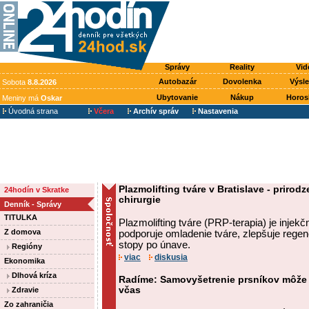
Správy
Reality
Vid
Autobazár
Dovolenka
Výsl
Sobota
8.8.2026
Ubytovanie
Nákup
Horos
Meniny má
Oskar
Úvodná strana
Včera
Archív správ
Nastavenia
Plazmolifting tváre v Bratislave - priro
24hodín v Skratke
chirurgie
Denník - Správy
TITULKA
Plazmolifting tváre (PRP-terapia) je injek
Z domova
podporuje omladenie tváre, zlepšuje regen
stopy po únave.
Regióny
viac
diskusia
Ekonomika
Dlhová kríza
Radíme: Samovyšetrenie prsníkov môže
včas
Zdravie
Zo zahraničia