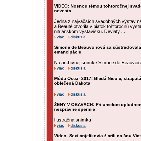
VIDEO: Nosnou témou tohtoročnej svado
nevesta
Jedna z najväčších svadobných výstav n
a Beauté otvorila v piatok tohtoročnú výs
nitrianskom výstavisku. Deviaty ...
viac
diskusia
Simone de Beauvoirová sa sústreďovala
emancipácie
Na archívnej snímke Simone de Beauvoir
viac
diskusia
Móda Oscar 2017: Bledá Nicole, strapatá
oblečená Dakota
viac
diskusia
ŽENY V OBAVÁCH: Pri umelom oplodnení
nesprávne spermie
Ilustračná snímka
viac
diskusia
Video: Sexi anjelikovia žiarili na šou Vic