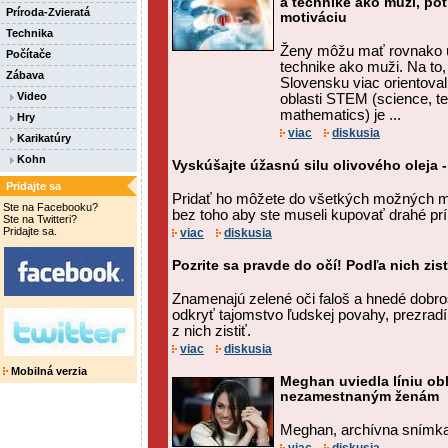
a technike ako muži, pot
Príroda-Zvieratá
motiváciu
Technika
Ženy môžu mať rovnako ú
Počítače
technike ako muži. Na to
Zábava
Slovensku viac orientoval
Video
oblasti STEM (science, t
mathematics) je ...
Hry
viac
diskusia
Karikatúry
Kohn
Vyskúšajte úžasnú silu olivového oleja -
Pridajte sa
Pridať ho môžete do všetkých možných m
Ste na Facebooku?
bez toho aby ste museli kupovať drahé prí
Ste na Twitteri?
Pridajte sa.
viac
diskusia
Pozrite sa pravde do očí! Podľa nich zi
Znamenajú zelené oči faloš a hnedé dobr
odkryť tajomstvo ľudskej povahy, prezrad
z nich zistiť.
viac
diskusia
Mobilná verzia
Meghan uviedla líniu ob
nezamestnaným ženám
Meghan, archívna snímka