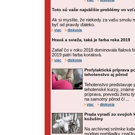
viac
diskusia
Toto sú vaše najväčšie problémy vo vz
Ak si myslíte, že niekedy za vašu smolu
byť od pravdy ďaleko.
viac
diskusia
Hravá a svieža, taká je farba roka 2019
Zatiaľ čo v roku 2018 dominovala fialová 
2019 patrí farba koralová.
viac
diskusia
Profylaktická príprava 
tehotenstvo aj pôrod
Tehotenstvo predstavuje p
tehotenské kurzy, známe a
príprava, prevedú ženu tý
na samotný pôrod či ...
viac
diskusia
Prada vyradí zo svojich 
kožušiny
Na archívnej snímke kabe
módnej prehliadky značky