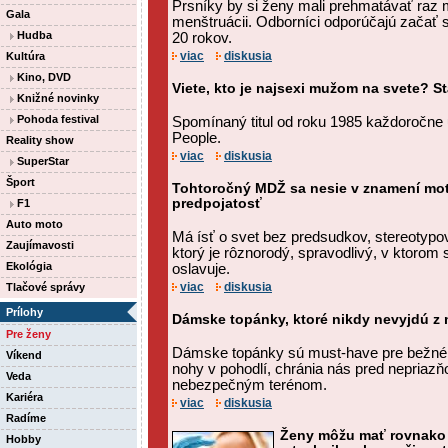
Prsníky by si ženy mali prehmatávať raz 
Gala
menštruácii. Odborníci odporúčajú začať
Hudba
20 rokov.
viac
diskusia
Kultúra
Kino, DVD
Viete, kto je najsexi mužom na svete? S
Knižné novinky
Pohoda festival
Spomínaný titul od roku 1985 každoročne
People.
Reality show
viac
diskusia
SuperStar
Šport
Tohtoročný MDŽ sa nesie v znamení mo
predpojatosť
F1
Auto moto
Má ísť o svet bez predsudkov, stereotypov
Zaujímavosti
ktorý je rôznorodý, spravodlivý, v ktorom 
Ekológia
oslavuje.
viac
diskusia
Tlačové správy
Prílohy
Dámske topánky, ktoré nikdy nevyjdú z
Pre ženy
Dámske topánky sú must-have pre bežné 
Víkend
nohy v pohodlí, chránia nás pred nepriazň
Veda
nebezpečným terénom.
Kariéra
viac
diskusia
Radíme
Ženy môžu mať rovnako 
Hobby