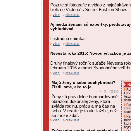
Pozrite si fotografie a video z najočakáva
bielizne Victoria´s Secret Fashion Show.
viac
diskusia
Aj medzi ženami sú expertky, predstavuj
vyhľadávač
Ilustračná snímka
viac
diskusia
Nevesta roka 2015: Novou víťazkou je 
Druhý finálový ročník súťaže Nevesta rok
februára 2016 v rámci Svadobného veľtrhu
viac
diskusia
Majú ženy o sebe pochybnosti?
Na
Zistili sme, ako to je
Rob
7. 2. 2016
LOVE
Ženy sú pravidelne bombardované
Vstu
dost
obrazom dokonalej ženy, ktorá
Fes
zvláda rodinu, prácu a má čas na
zdra
seba. V realite je to ale ťažšie, než
sluc
sa môže zdať.
Na 
viac
diskusia
Bedn
ktor
najl
Zvýraznite svoje letné opálenie aj