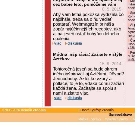
Met
cez babie leto, pomôžeme vám
mili
soci
8. 9. 2015
Spo
Aby vám letná pokožka vydržala čo
Kome
najdlhšie, treba sa o ňu vedieť
obce
postarať. Webmagazín prináša
AI p
zopár najúčinnejších receptov, ako
Amaz
plyn
aj na jeseň ostať bohyňou letného
reko
opálenia.
Čia
viac
diskusia
Hloh
záži
Fes
Módna inšpirácia: Zažiarte v štýle
duše
Aztékov
obči
15. 9. 2014
Tohtoročná jeseň sa bude okrem
iného inšpirovať aj Aztékmi. Dôvod?
Jednoduchý. Aztécke vzory a
potlače, to je to, vďaka čomu zažiari
každá žena. Začítajte sa spolu s
nami a zistite viac.
viac
diskusia
©2005-2026
Denník 24hodin
Dobré Správy 24hodín
Spravodajstvo
Mačka
Správy
Papierové palety
Čo 