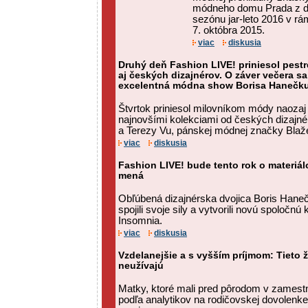
módneho domu Prada z d
sezónu jar-leto 2016 v rá
7. októbra 2015.
viac
diskusia
Druhý deň Fashion LIVE! priniesol pest
aj českých dizajnérov. O záver večera s
excelentná módna show Borisa Hanečk
Štvrtok priniesol milovníkom módy naozaj 
najnovšími kolekciami od českých dizajné
a Terezy Vu, pánskej módnej značky Blažek
viac
diskusia
Fashion LIVE! bude tento rok o materiá
mená
Obľúbená dizajnérska dvojica Boris Hane
spojili svoje sily a vytvorili novú spoločn
Insomnia.
viac
diskusia
Vzdelanejšie a s vyšším príjmom: Tieto 
neužívajú
Matky, ktoré mali pred pôrodom v zamestna
podľa analytikov na rodičovskej dovolenk