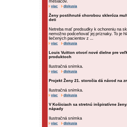
mesiacov.
viac
diskusia
Ženy postihnuté chorobou skleróza mul
deti
Netreba mať predsudky k ochoreniu na skle
nemožno podceňovať jej príznaky. To je hl
liečených pacientov z ...
viac
diskusia
Louis Vuitton otvorí nové dielne pre ve
produktoch
Ilustračná snímka.
viac
diskusia
Projekt Ženy 21. storočia dá návod na z
Ilustračná snímka.
viac
diskusia
V Košiciach sa stretnú inšpiratívne ženy
nápady
Ilustračná snímka
viac
diskusia