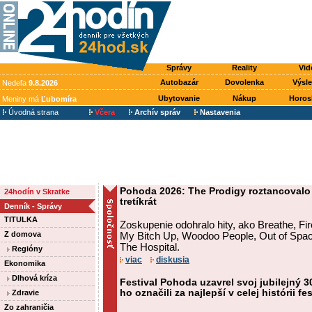
Správy
Reality
Vid
Autobazár
Dovolenka
Výsl
Nedeľa
9.8.2026
Ubytovanie
Nákup
Horos
Meniny má
Ľubomíra
Úvodná strana
Včera
Archív správ
Nastavenia
Pohoda 2026: The Prodigy roztancovalo 
24hodín v Skratke
tretíkrát
Denník - Správy
TITULKA
Zoskupenie odohralo hity, ako Breathe, F
Z domova
My Bitch Up, Woodoo People, Out of Spac
The Hospital.
Regióny
viac
diskusia
Ekonomika
Dlhová kríza
Festival Pohoda uzavrel svoj jubilejný 30
ho označili za najlepší v celej histórii fe
Zdravie
Zo zahraničia