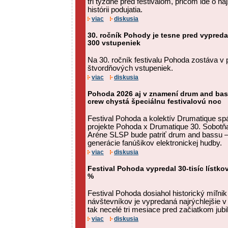
tri týždne pred festivalom, pričom ide o n
histórii podujatia.
viac
diskusia
30. ročník Pohody je tesne pred vypred
300 vstupeniek
Na 30. ročník festivalu Pohoda zostáva v p
štvordňových vstupeniek.
viac
diskusia
Pohoda 2026 aj v znamení drum and bas
crew chystá špeciálnu festivalovú noc
Festival Pohoda a kolektív Drumatique spá
projekte Pohoda x Drumatique 30. Sobotňaj
Aréne SLSP bude patriť drum and bassu – 
generácie fanúšikov elektronickej hudby.
viac
diskusia
Festival Pohoda vypredal 30-tisíc lístko
%
Festival Pohoda dosiahol historický míľnik
návštevníkov je vypredaná najrýchlejšie v hi
tak necelé tri mesiace pred začiatkom jubi
viac
diskusia