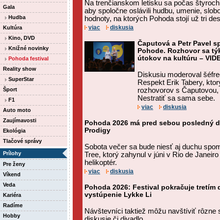
Na trenčianskom letisku sa počas štyroch dn
Gala
aby spoločne oslávili hudbu, umenie, slob
Hudba
hodnoty, na ktorých Pohoda stojí už tri des
viac
diskusia
Kultúra
Kino, DVD
Čaputová a Petr Pavel s
Knižné novinky
Pohode. Rozhovor sa týka
útokov na kultúru – VID
Pohoda festival
Reality show
Diskusiu moderoval šéfre
SuperStar
Respekt Erik Tabery, ktor
Šport
rozhovorov s Čaputovou, 
Nestratiť sa sama sebe.
F1
viac
diskusia
Auto moto
Zaujímavosti
Pohoda 2026 má pred sebou posledný de
Prodigy
Ekológia
Tlačové správy
Sobota večer sa bude niesť aj duchu spo
Prílohy
Tree, ktorý zahynul v júni v Rio de Janeir
helikoptér.
Pre ženy
viac
diskusia
Víkend
Veda
Pohoda 2026: Festival pokračuje tretím 
vystúpenie Lykke Li
Kariéra
Radíme
Návštevníci taktiež môžu navštíviť rôzne 
Hobby
diskusie či divadlo.