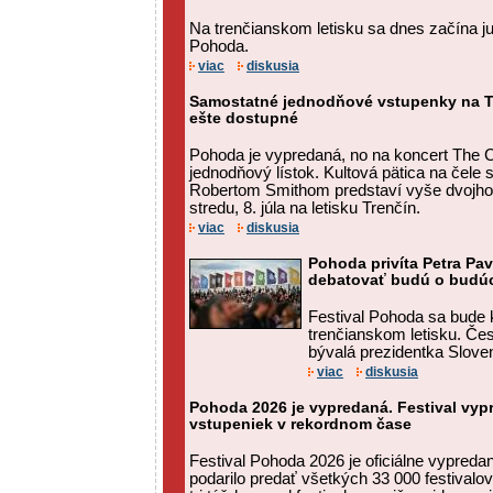
Na trenčianskom letisku sa dnes začína jub
Pohoda.
viac
diskusia
Samostatné jednodňové vstupenky na T
ešte dostupné
Pohoda je vypredaná, no na koncert The C
jednodňový lístok. Kultová pätica na čele
Robertom Smithom predstaví vyše dvojho
stredu, 8. júla na letisku Trenčín.
viac
diskusia
Pohoda privíta Petra Pa
debatovať budú o budú
Festival Pohoda sa bude k
trenčianskom letisku. Čes
bývalá prezidentka Sloven
viac
diskusia
Pohoda 2026 je vypredaná. Festival vyp
vstupeniek v rekordnom čase
Festival Pohoda 2026 je oficiálne vypred
podarilo predať všetkých 33 000 festival