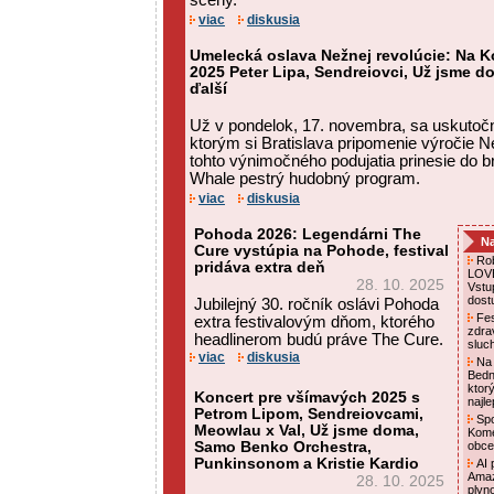
scény.
viac
diskusia
Umelecká oslava Nežnej revolúcie: Na K
2025 Peter Lipa, Sendreiovci, Už jsme d
ďalší
Už v pondelok, 17. novembra, sa uskutoč
ktorým si Bratislava pripomenie výročie Ne
tohto výnimočného podujatia prinesie do b
Whale pestrý hudobný program.
viac
diskusia
Pohoda 2026: Legendárni The
Na
Cure vystúpia na Pohode, festival
Rob
pridáva extra deň
LOVE
28. 10. 2025
Vstu
dost
Jubilejný 30. ročník oslávi Pohoda
Fes
extra festivalovým dňom, ktorého
zdra
headlinerom budú práve The Cure.
sluc
viac
diskusia
Na 
Bedn
ktor
Koncert pre všímavých 2025 s
najl
Petrom Lipom, Sendreiovcami,
Spo
Meowlau x Val, Už jsme doma,
Kome
Samo Benko Orchestra,
obce
Punkinsonom a Kristie Kardio
AI p
Amaz
28. 10. 2025
plyn