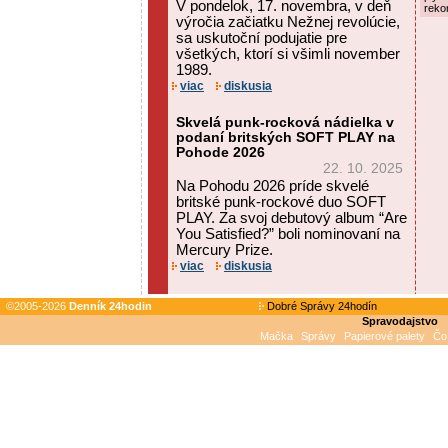
V pondelok, 17. novembra, v deň
reko
výročia začiatku Nežnej revolúcie,
sa uskutoční podujatie pre
všetkých, ktorí si všimli november
1989.
viac
diskusia
Skvelá punk-rocková nádielka v
podaní britských SOFT PLAY na
Pohode 2026
22. 10. 2025
Na Pohodu 2026 príde skvelé
britské punk-rockové duo SOFT
PLAY. Za svoj debutový album “Are
You Satisfied?” boli nominovaní na
Mercury Prize.
viac
diskusia
©2005-2026
Denník 24hodin
Dobré Správy 24hodín
Spravodajstvo
Mačka
Správy
Papierové palety
Čo 