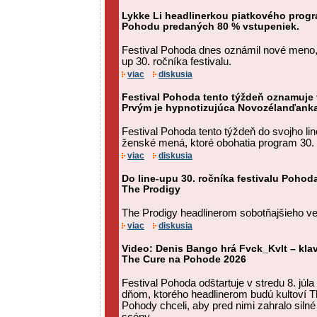
Lykke Li headlinerkou piatkového prog
Pohodu predaných 80 % vstupeniek.
Festival Pohoda dnes oznámil nové meno, k
up 30. ročníka festivalu.
viac
diskusia
Festival Pohoda tento týždeň oznamuje
Prvým je hypnotizujúca Novozélanďank
Festival Pohoda tento týždeň do svojho li
ženské mená, ktoré obohatia program 30.
viac
diskusia
Do line-upu 30. ročníka festivalu Pohod
The Prodigy
The Prodigy headlinerom sobotňajšieho v
viac
diskusia
Video: Denis Bango hrá Fvck_Kvlt – kla
The Cure na Pohode 2026
Festival Pohoda odštartuje v stredu 8. jú
dňom, ktorého headlinerom budú kultoví T
Pohody chceli, aby pred nimi zahralo sil