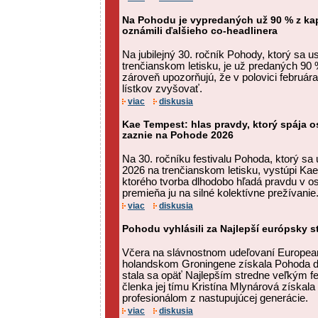
Na Pohodu je vypredaných už 90 % z kapa
oznámili ďalšieho co-headlinera
Na jubilejný 30. ročník Pohody, ktorý sa u
trenčianskom letisku, je už predaných 90 %
zároveň upozorňujú, že v polovici februá
lístkov zvyšovať.
viac
diskusia
Kae Tempest: hlas pravdy, ktorý spája 
zaznie na Pohode 2026
Na 30. ročníku festivalu Pohoda, ktorý sa u
2026 na trenčianskom letisku, vystúpi Ka
ktorého tvorba dlhodobo hľadá pravdu v o
premieňa ju na silné kolektívne prežívanie
viac
diskusia
Pohodu vyhlásili za Najlepší európsky st
Včera na slávnostnom udeľovaní European
holandskom Groningene získala Pohoda 
stala sa opäť Najlepším stredne veľkým f
členka jej tímu Kristína Mlynárová získal
profesionálom z nastupujúcej generácie.
viac
diskusia