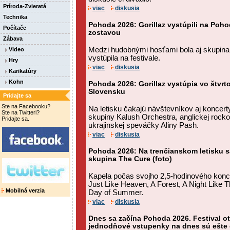
Príroda-Zvieratá
viac
diskusia
Technika
Pohoda 2026: Gorillaz vystúpili na Poh
Počítače
zostavou
Zábava
Medzi hudobnými hosťami bola aj skupina I
Video
vystúpila na festivale.
Hry
viac
diskusia
Karikatúry
Kohn
Pohoda 2026: Gorillaz vystúpia vo štvrt
Slovensku
Pridajte sa
Ste na Facebooku?
Na letisku čakajú návštevníkov aj koncerty
Ste na Twitteri?
skupiny Kalush Orchestra, anglickej rocko
Pridajte sa.
ukrajinskej speváčky Aliny Pash.
viac
diskusia
Pohoda 2026: Na trenčianskom letisku sa
skupina The Cure (foto)
Kapela počas svojho 2,5-hodinového konc
Just Like Heaven, A Forest, A Night Like T
Mobilná verzia
Day of Summer.
viac
diskusia
Dnes sa začína Pohoda 2026. Festival ot
jednodňové vstupenky na dnes sú ešte