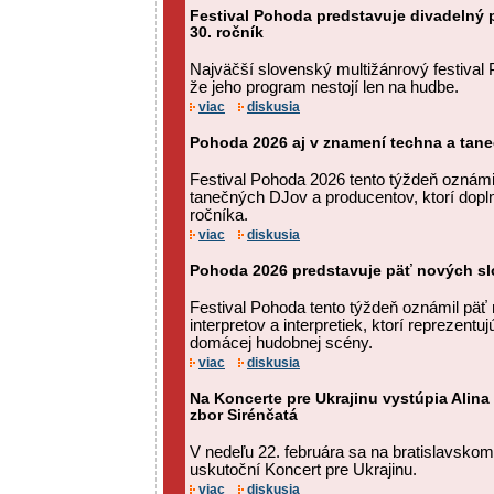
Festival Pohoda predstavuje divadelný p
30. ročník
Najväčší slovenský multižánrový festival
že jeho program nestojí len na hudbe.
viac
diskusia
Pohoda 2026 aj v znamení techna a tan
Festival Pohoda 2026 tento týždeň oznám
tanečných DJov a producentov, ktorí dopln
ročníka.
viac
diskusia
Pohoda 2026 predstavuje päť nových s
Festival Pohoda tento týždeň oznámil pä
interpretov a interpretiek, ktorí reprezentu
domácej hudobnej scény.
viac
diskusia
Na Koncerte pre Ukrajinu vystúpia Alina
zbor Sirénčatá
V nedeľu 22. februára sa na bratislavsk
uskutoční Koncert pre Ukrajinu.
viac
diskusia