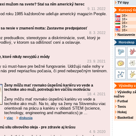
TV tipy
jsexi mužom na svete? Stal sa ním americký herec
9. 11. 2022
Kurzový lí
 od roku 1985 každoročne udeľuje americký magazín People.
1€=
1€=
1€=
1€=
sa nesie v znamení motta: Zastavme predpojatosť
1€=
8. 3. 2022
Nastavenie
z predsudkov, stereotypov a diskriminácie, svet, ktorý je
odlivý, v ktorom sa odlišnosť cení a oslavuje.
Horoskop
 ktoré nikdy nevyjdú z módy
23. 9. 2021
 sú must-have pre bežné fungovanie. Udržujú naše nohy v
a nás pred nepriazňou počasia, či pred nebezpečným terénom.
Ženy môžu mať rovnako úspešnú kariéru vo vede a
Výsledky 
technike ako muži, potrebujú len väčšiu motiváciu
Výsledky z
18. 4. 2021
naživo
Ženy môžu mať rovnako úspešnú kariéru vo vede a
Futbal
technike ako muži. Na to, aby sa ženy na Slovensku viac
Tenis
orientovali na prácu a kariéru v oblasti STEM (science,
Hokej
technology, engineering and mathematics) je ...
Basketbal
viac
diskusia
ú silu olivového oleja - pre zdravie aj krásu
4. 9. 2020