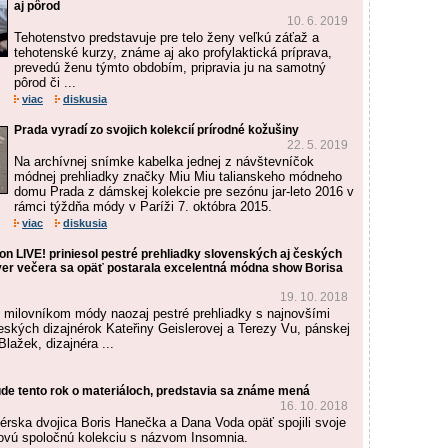
aj pôrod
10. 6. 2019
Tehotenstvo predstavuje pre telo ženy veľkú záťaž a
tehotenské kurzy, známe aj ako profylaktická príprava,
prevedú ženu týmto obdobím, pripravia ju na samotný
pôrod či ...
viac
diskusia
Prada vyradí zo svojich kolekcií prírodné kožušiny
22. 5. 2019
Na archívnej snímke kabelka jednej z návštevníčok
módnej prehliadky značky Miu Miu talianskeho módneho
domu Prada z dámskej kolekcie pre sezónu jar-leto 2016 v
rámci týždňa módy v Paríži 7. októbra 2015.
viac
diskusia
on LIVE! priniesol pestré prehliadky slovenských aj českých
áver večera sa opäť postarala excelentná módna show Borisa
19. 10. 2018
ol milovníkom módy naozaj pestré prehliadky s najnovšími
eských dizajnérok Kateřiny Geislerovej a Terezy Vu, pánskej
lažek, dizajnéra ...
ude tento rok o materiáloch, predstavia sa známe mená
16. 10. 2018
érska dvojica Boris Hanečka a Dana Voda opäť spojili svoje
i novú spoločnú kolekciu s názvom Insomnia.