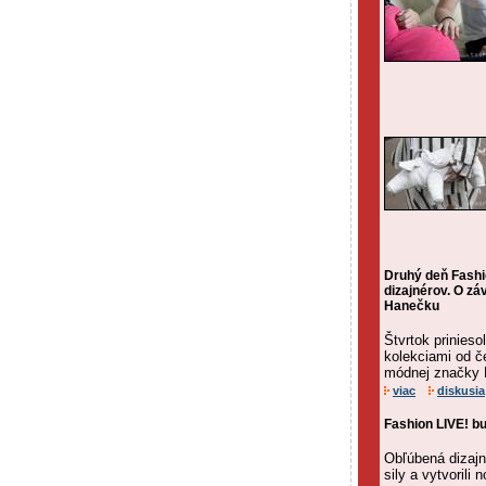
Druhý deň Fashi
dizajnérov. O z
Hanečku
Štvrtok prinies
kolekciami od č
módnej značky B
viac
diskusia
Fashion LIVE! b
Obľúbená dizajn
sily a vytvoril