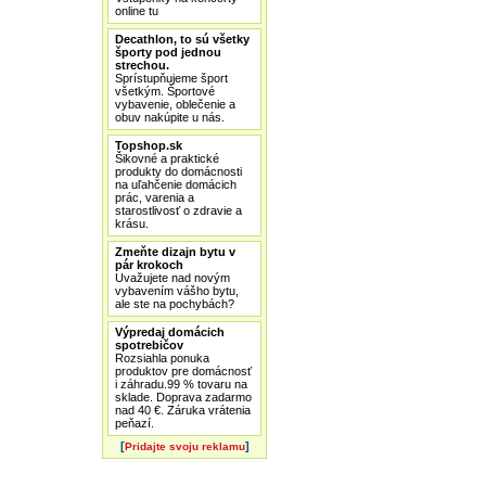
online tu
Decathlon, to sú všetky
športy pod jednou
strechou.
Sprístupňujeme šport
všetkým. Športové
vybavenie, oblečenie a
obuv nakúpite u nás.
Topshop.sk
Šikovné a praktické
produkty do domácnosti
na uľahčenie domácich
prác, varenia a
starostlivosť o zdravie a
krásu.
Zmeňte dizajn bytu v
pár krokoch
Uvažujete nad novým
vybavením vášho bytu,
ale ste na pochybách?
Výpredaj domácich
spotrebičov
Rozsiahla ponuka
produktov pre domácnosť
i záhradu.99 % tovaru na
sklade. Doprava zadarmo
nad 40 €. Záruka vrátenia
peňazí.
[
]
Pridajte svoju reklamu