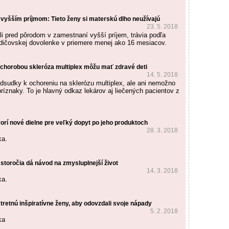
 vyšším príjmom: Tieto ženy si materskú dlho neužívajú
23. 5. 2018
li pred pôrodom v zamestnaní vyšší príjem, trávia podľa
odičovskej dovolenke v priemere menej ako 16 mesiacov.
 chorobou skleróza multiplex môžu mať zdravé deti
14. 5. 2018
dsudky k ochoreniu na sklerózu multiplex, ale ani nemožno
ríznaky. To je hlavný odkaz lekárov aj liečených pacientov z
vorí nové dielne pre veľký dopyt po jeho produktoch
28. 3. 2018
ka.
 storočia dá návod na zmysluplnejší život
14. 3. 2018
ka.
tretnú inšpiratívne ženy, aby odovzdali svoje nápady
5. 2. 2018
ka