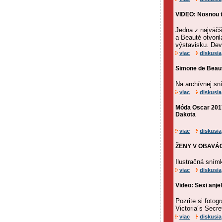
VIDEO: Nosnou t
Jedna z najväč
a Beauté otvori
výstavisku. Devi
viac
diskusia
Simone de Beauv
Na archívnej s
viac
diskusia
Móda Oscar 2017:
Dakota
viac
diskusia
ŽENY V OBAVÁCH
Ilustračná sním
viac
diskusia
Video: Sexi anjel
Pozrite si fotog
Victoria´s Secr
viac
diskusia