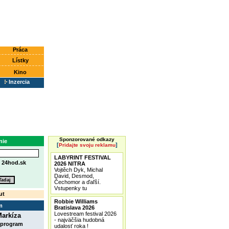
Práca
Lístky
Kino
Inzercia
Sponzorované odkazy
nie
[
]
Pridajte svoju reklamu
LABYRINT FESTIVAL
e
24hod.sk
2026 NITRA
Vojtěch Dyk, Michal
David, Desmod,
Čechomor a ďaľší.
Vstupenky tu
ut
Robbie Williams
m
Bratislava 2026
Lovestream festival 2026
arkíza
- najväčšia hudobná
 program
udalosť roka !