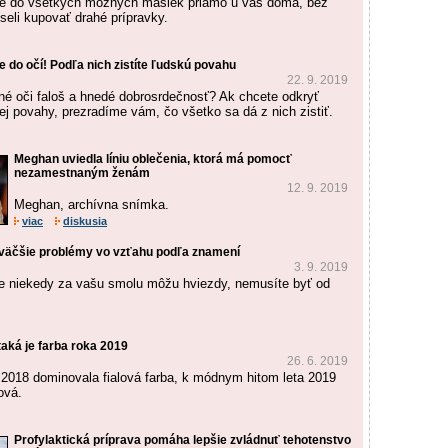
te do všetkých možných masiek priamo u vás doma, bez
seli kupovať drahé prípravky.
e do očí! Podľa nich zistíte ľudskú povahu
22. 9. 2019
é oči faloš a hnedé dobrosrdečnosť? Ak chcete odkryť
ej povahy, prezradíme vám, čo všetko sa dá z nich zistiť.
Meghan uviedla líniu oblečenia, ktorá má pomocť
nezamestnaným ženám
12. 9. 2019
Meghan, archívna snímka.
viac
diskusia
jväčšie problémy vo vzťahu podľa znamení
3. 9. 2019
že niekedy za vašu smolu môžu hviezdy, nemusíte byť od
taká je farba roka 2019
26. 6. 2019
u 2018 dominovala fialová farba, k módnym hitom leta 2019
ová.
Profylaktická príprava pomáha lepšie zvládnuť tehotenstvo