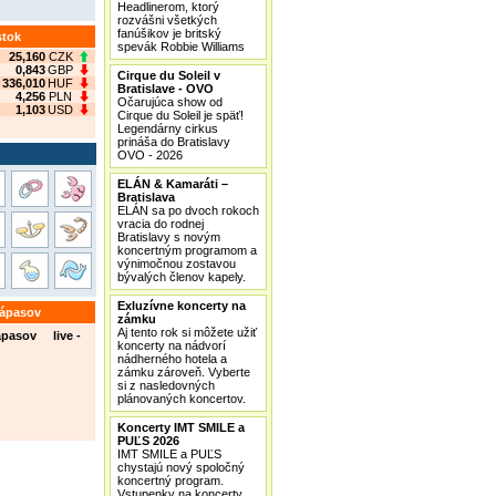
Headlinerom, ktorý
rozvášni všetkých
fanúšikov je britský
stok
spevák Robbie Williams
25,160
CZK
0,843
GBP
Cirque du Soleil v
336,010
HUF
Bratislave - OVO
4,256
PLN
Očarujúca show od
1,103
USD
Cirque du Soleil je späť!
Legendárny cirkus
prináša do Bratislavy
OVO - 2026
ELÁN & Kamaráti –
Bratislava
ELÁN sa po dvoch rokoch
vracia do rodnej
Bratislavy s novým
koncertným programom a
výnimočnou zostavou
bývalých členov kapely.
Exluzívne koncerty na
zápasov
zámku
Aj tento rok si môžete užiť
ápasov live -
koncerty na nádvorí
nádherného hotela a
zámku zároveň. Vyberte
si z nasledovných
plánovaných koncertov.
Koncerty IMT SMILE a
PUĽS 2026
IMT SMILE a PUĽS
chystajú nový spoločný
koncertný program.
Vstupenky na koncerty