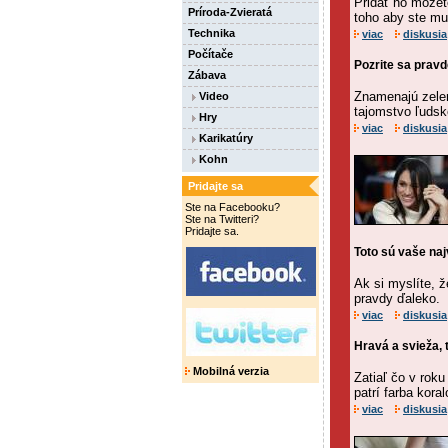
Pridať ho môže
Príroda-Zvieratá
toho aby ste mu
Technika
viac
diskusia
Počítače
Pozrite sa pravd
Zábava
Znamenajú zelen
Video
tajomstvo ľudsk
Hry
viac
diskusia
Karikatúry
Kohn
Pridajte sa
Ste na Facebooku?
Ste na Twitteri?
Pridajte sa.
Toto sú vaše na
Ak si myslíte, 
pravdy ďaleko.
viac
diskusia
Hravá a svieža, 
Mobilná verzia
Zatiaľ čo v rok
patrí farba koral
viac
diskusia