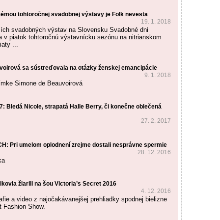
émou tohtoročnej svadobnej výstavy je Folk nevesta
19. 1. 2018
ších svadobných výstav na Slovensku Svadobné dni
la v piatok tohtoročnú výstavnícku sezónu na nitrianskom
aty ...
oirová sa sústreďovala na otázky ženskej emancipácie
9. 1. 2018
nímke Simone de Beauvoirová
 Bledá Nicole, strapatá Halle Berry, či konečne oblečená
27. 2. 2017
: Pri umelom oplodnení zrejme dostali nesprávne spermie
28. 12. 2016
ka
ikovia žiarili na šou Victoria’s Secret 2016
4. 12. 2016
rafie a video z najočakávanejšej prehliadky spodnej bielizne
et Fashion Show.