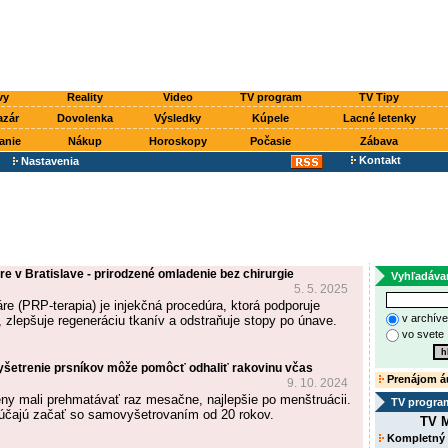
vy
Reality
Video
TV program
TV Tipy
azár
Dovolenka
Výsledky
Kúpele
Lacné letenky
anie
Nákup
Horoskopy
Počasie
Zábava
Kontakt
Nastavenia
áre v Bratislave - prirodzené omladenie bez chirurgie
Vyhľadáva
5. 5. 2025
áre (PRP-terapia) je injekčná procedúra, ktorá podporuje
v archív
, zlepšuje regeneráciu tkanív a odstraňuje stopy po únave.
vo svete
etrenie prsníkov môže pomôcť odhaliť rakovinu včas
Prenájom á
9. 10. 2024
eny mali prehmatávať raz mesačne, najlepšie po menštruácii.
TV progra
účajú začať so samovyšetrovaním od 20 rokov.
TV M
Kompletný