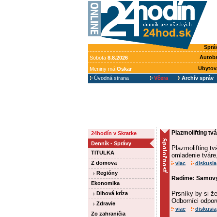
Sprá
Autob
Sobota
8.8.2026
Ubytov
Meniny má
Oskar
Úvodná strana
Včera
Archív správ
Plazmolifting tv
24hodín v Skratke
Denník - Správy
Plazmolifting tv
TITULKA
omladenie tváre
Z domova
viac
diskusia
Regióny
Radíme: Samovyš
Ekonomika
Prsníky by si ž
Dlhová kríza
Odborníci odpor
Zdravie
viac
diskusia
Zo zahraničia