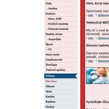
Viete, kto je na
Gala
Hudba
Spomínaný titul
Kultúra
viac
diskusia
Kino, DVD
Tohtoročný MDŽ 
Knižné novinky
Pohoda festival
Má ísť o svet be
rôznorodý, sprav
Reality show
viac
diskusia
SuperStar
Šport
Dámske topánky,
F1
Dámske topánky
Auto moto
pohodlí, chráni
Zaujímavosti
viac
diskusia
Ekológia
Tlačové správy
Prílohy
Pre ženy
Víkend
Veda
Kariéra
Radíme
Vyskúšajte úžasn
Hobby