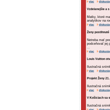
viac
diskusia
Vzdelanejšie a s
Matky, ktoré ma
analytikov na r
viac
diskusia
Ženy postihnuté
Netreba mať pre
podceňovať jej p
...
viac
diskusia
Louis Vuitton ot
Ilustračná sním
viac
diskusia
Projekt Ženy 21.
Ilustračná sním
viac
diskusia
V Košiciach sa s
Ilustračná sním
viac
diskusia