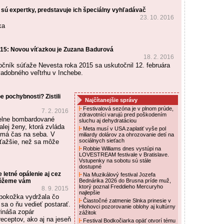
 sú expertky, predstavuje ich špeciálny vyhľadávač
23. 10. 2016
ka
15: Novou víťazkou je Zuzana Badurová
18. 2. 2016
ročník súťaže Nevesta roka 2015 sa uskutočnil 12. februára
adobného veľtrhu v Inchebe.
e pochybnosti? Zistili
Najčítanejšie správy
Festivalová sezóna je v plnom prúde,
7. 2. 2016
zdravotníci varujú pred poškodením
elne bombardované
sluchu aj dehydratáciou
lej ženy, ktorá zvláda
Meta musí v USA zaplatiť vyše pol
a má čas na seba. V
miliardy dolárov za ohrozovanie detí na
sociálnych sieťach
e ťažšie, než sa môže
Robbie Williams dnes vystúpi na
LOVESTREAM festivale v Bratislave.
Vstupenky na sobotu sú stále
dostupné
 letné opálenie aj cez
Na Muzikálový festival Jozefa
môžeme vám
Bednárika 2026 do Brusna príde muž,
ktorý poznal Freddieho Mercuryho
8. 9. 2015
najlepšie
pokožka vydržala čo
Čiastočné zatmenie Slnka prinesie v
a sa o ňu vedieť postarať.
Hlohovci pozorovanie oblohy aj kultúrny
ináša zopár
zážitok
receptov, ako aj na jeseň
Festival Bodkočiarka opäť otvorí tému