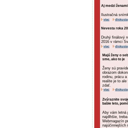
Aj medzi ženami
Ilustračná sním
viac
diskusia
Nevesta roka 20
Druhý finálový 
2016 v rámci Sv
viac
diskusia
Majú ženy o seb
sme, ako to je
Ženy sú pravid
obrazom dokona
rodinu, prácu 
realite je to al
zdať.
viac
diskusia
Zvýraznite svoje
babie leto, po
Aby vám letná 
najdlhšie, treb
Webmagazín pr
najúčinnejších 