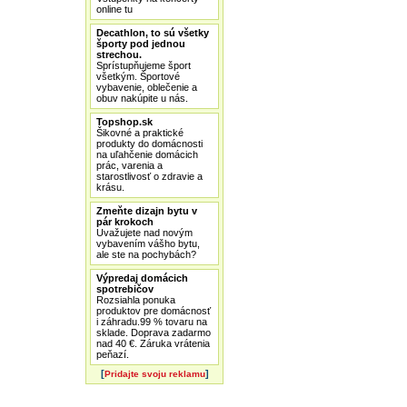
online tu
Decathlon, to sú všetky
športy pod jednou
strechou.
Sprístupňujeme šport
všetkým. Športové
vybavenie, oblečenie a
obuv nakúpite u nás.
Topshop.sk
Šikovné a praktické
produkty do domácnosti
na uľahčenie domácich
prác, varenia a
starostlivosť o zdravie a
krásu.
Zmeňte dizajn bytu v
pár krokoch
Uvažujete nad novým
vybavením vášho bytu,
ale ste na pochybách?
Výpredaj domácich
spotrebičov
Rozsiahla ponuka
produktov pre domácnosť
i záhradu.99 % tovaru na
sklade. Doprava zadarmo
nad 40 €. Záruka vrátenia
peňazí.
[
]
Pridajte svoju reklamu