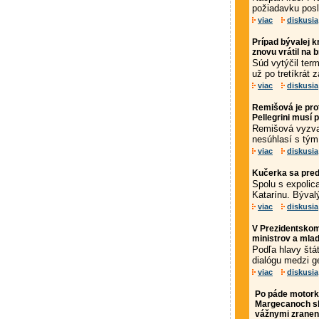
požiadavku pos
viac
diskusia
Prípad bývalej k
znovu vrátil na 
Súd vytýčil ter
už po tretíkrát 
viac
diskusia
Remišová je pro
Pellegrini musí 
Remišová vyzval
nesúhlasí s tým
viac
diskusia
Kučerka sa pred 
Spolu s expolic
Katarínu. Bývalý
viac
diskusia
V Prezidentskom 
ministrov a mlad
Podľa hlavy štát
dialógu medzi ge
viac
diskusia
Po páde motorky
Margecanoch sk
vážnymi zranen