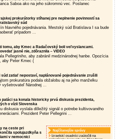
lanca Saboa ako na jeho súkromnú vec. Poslanec
rajskej prokurátorky stíhanej pre neplnenie povinností sa
bratislavský súd
mín hlavného pojednávania. Mestský súd Bratislava I sa bude
zaoberať prípadom ...
ti tomu, aby Kmec a Radačovský boli veľvyslancami.
povedať jasné nie, zdôraznila – VIDEO
a Pellegriniho, aby zabránil medzinárodnej hanbe. Opozícia
, aby Peter Kmec (
súd zatiaľ nepostaví, naplánované pojednávanie zrušili
ajtom prokuratúra podala obžalobu aj na jeho manželku
 vyšetrovateľ Národnej ...
paláci sa konala historicky prvá diskusia prezidenta,
ých o vízii Slovenska
u diskusia vyslala dôležitý signál o potrebe kultivovaného
neráciami. Prezident Peter Pellegrini ...
 na ceste pri
Najčítanejšie správy
ončila spolujazdkyňa s
Izraelskí osadníci zaútočili na
iami v nemocnici