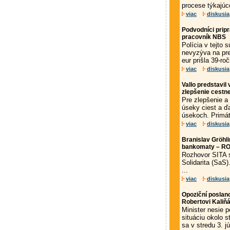
procese týkajú
viac
diskusia
Podvodníci pripra
pracovník NBS
Polícia v tejto 
nevyzýva na pre
eur prišla 39-ro
viac
diskusia
Vallo predstavil
zlepšenie cestn
Pre zlepšenie a
úseky ciest a ďa
úsekoch. Primá
viac
diskusia
Branislav Gröhlin
bankomaty – 
Rozhovor SITA 
Solidarita (SaS
...
viac
diskusia
Opoziční poslanc
Robertovi Kaliň
Minister nesie 
situáciu okolo 
sa v stredu 3. j