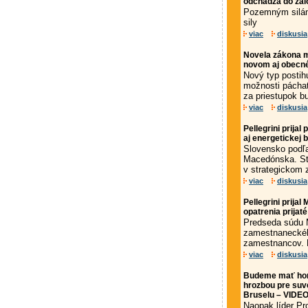
odchádza do zá
Pozemným silám 
sily
viac
diskusia
Novela zákona m
novom aj obecn
Nový typ postih
možnosti páchat
za priestupok b
viac
diskusia
Pellegrini prija
aj energetickej
Slovensko podľa
Macedónska. Sta
v strategickom z
viac
diskusia
Pellegrini prija
opatrenia prija
Predseda súdu M
zamestnaneckéh
zamestnancov. 
viac
diskusia
Budeme mať hom
hrozbou pre suve
Bruselu – VIDE
Naopak líder P