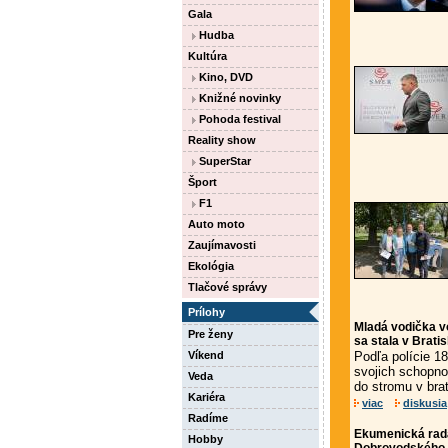
Gala
Hudba
Kultúra
Kino, DVD
Knižné novinky
Pohoda festival
Reality show
SuperStar
Šport
F1
Auto moto
Zaujímavosti
Ekológia
Tlačové správy
Prílohy
Mladá vodička v
Pre ženy
sa stala v Brati
Víkend
Podľa polície 1
svojich schopno
Veda
do stromu v bra
Kariéra
viac
diskusia
Radíme
Ekumenická rada 
Hobby