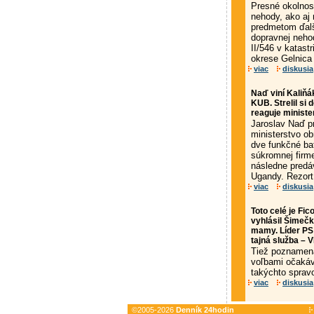
Presné okolnost
nehody, ako aj 
predmetom ďalš
dopravnej neho
II/546 v katast
okrese Gelnica 
viac
diskusia
Naď viní Kaliňá
KUB. Strelil si 
reaguje ministe
Jaroslav Naď pr
ministerstvo ob
dve funkčné b
súkromnej firme
následne predá
Ugandy. Rezort 
viac
diskusia
Toto celé je Fi
vyhlásil Šimečk
mamy. Líder PS 
tajná služba – 
Tiež poznamenal
voľbami očakáv
takýchto spravo
viac
diskusia
©2005-2026
Denník 24hodin