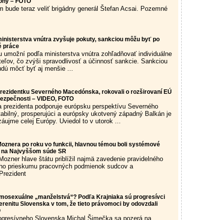
lohy – FOTO
bude teraz veliť brigádny generál Štefan Acsai. Pozemné
inisterstva vnútra zvyšuje pokuty, sankciou môžu byť po
é práce
u umožní podľa ministerstva vnútra zohľadňovať individuálne
eľov, čo zvýši spravodlivosť a účinnosť sankcie. Sankciou
udú môcť byť aj menšie ...
l prezidentku Severného Macedónska, rokovali o rozširovaní EÚ
 bezpečnosti – VIDEO, FOTO
 prezidenta podporuje európsku perspektívu Severného
bilný, prosperujúci a európsky ukotvený západný Balkán je
áujme celej Európy. Uviedol to v utorok ...
l Moznera po roku vo funkcii, hlavnou témou boli systémové
té na Najvyššom súde SR
ozner hlave štátu priblížil najmä zavedenie pravidelného
o prieskumu pracovných podmienok sudcov a
Prezident
osexuálne „manželstvá“? Podľa Krajniaka sú progresívci
renitu Slovenska v tom, že tieto právomoci by odovzdali
O
rogresívneho Slovenska Michal Šimečka sa pozerá na