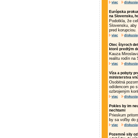
viac
diskusia
Európska prokur
na Slovensku, h
Podotkla, že ce
Slovensku, aby 
pred korupciou.
viac
diskusia
Otec štyroch det
ktoré predtým d
Kauza Miroslava
realitu rodín na
viac
diskusia
Víza a pobyty pr
ministerstva vn
Osobitná pozorn
odídencom po sk
ozbrojeným konf
viac
diskusia
Pokles by im neu
nechtami
Prieskum pritom
by sa voľby do p
viac
diskusia
Pozemné sily oz