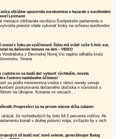
atúra oficiálne upozornila eurokomisiu o hazarde s eurofondmi
ovorí Lexmann
lé mesiace zdržiavala rezolúciu Európskeho parlamentu o
vytvorila priestor vláde vykonať kroky na ochranu eurofondov
í zostal v šoku po vyúčtovaní: Štátu má vrátiť vyše 5-tisíc eur,
ostal na daňovom bonuse na deti – VIDEO
 Vondrášeka z Devínskej Novej Vsi naplno odhalila krutú
 Slovensku. Strana
e cudzincov sa budú dať vybaviť rýchlejšie, novela
útra čoskoro nadobudne účinnosť
osť sa podľa ministerstva vnútra v rámci novely venuje
ončení poskytovania dočasného útočiska v súvislosti s
liktom na Ukrajine. Konania vo veciach ...
škodil. Progresívci sa na prvom mieste držia zubami-
 ukázal, že rozhodnutých by bolo 64,5 percenta voličov. Ak
arlamentu konali v druhej polovici mája, zvíťazilo by v nich
brojených síl budú mať nové velenie, generálmajor Balog