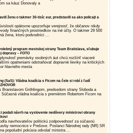
com sa káuz Donovaly a
vili ženu o takmer 30-tisíc eur, predstavili sa ako policajt a
súvislosti opätovne upozorňuje verejnosť, že občanov nikdy
vody finančných prostriedkov na iné účty. O takmer 29 500
čná žena, ktorú podvodníci ...
 volebný program mestskej strany Team Bratislava, sľubuje
ej dopravy – FOTO
 plynulosť premávky osobných áut chcú rozšíriť viaceré
lšími opatreniami odstraňovať dopravné lieviky na kritických
tor hlavného mesta
g (SaS): Vládna koalícia s Ficom na čele si robí z ľudí
ROZHOVOR
s Branislavom Gröhlingom, predsedom strany Sloboda a
). Súčasná vládna koalícia s premiérom Robertom Ficom na
i podali návrh na vyslovenie nedôvery ministrovi obrany
ákovi
podľa navrhovateľov politickú zodpovednosť za súčasnú
stavby nemocnice v Prešove. Poslanci Národnej rady (NR) SR
úna popoludní pokúsia odvolať ministra ...