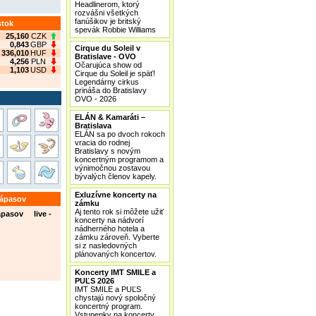
Headlinerom, ktorý
rozvášni všetkých
fanúšikov je britský
stok
spevák Robbie Williams
25,160
CZK
0,843
GBP
Cirque du Soleil v
336,010
HUF
Bratislave - OVO
4,256
PLN
Očarujúca show od
1,103
USD
Cirque du Soleil je späť!
Legendárny cirkus
prináša do Bratislavy
OVO - 2026
ELÁN & Kamaráti –
Bratislava
ELÁN sa po dvoch rokoch
vracia do rodnej
Bratislavy s novým
koncertným programom a
výnimočnou zostavou
bývalých členov kapely.
Exluzívne koncerty na
zápasov
zámku
Aj tento rok si môžete užiť
ápasov live -
koncerty na nádvorí
nádherného hotela a
zámku zároveň. Vyberte
si z nasledovných
plánovaných koncertov.
Koncerty IMT SMILE a
PUĽS 2026
IMT SMILE a PUĽS
chystajú nový spoločný
koncertný program.
Vstupenky na koncerty