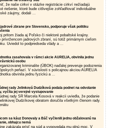
podanie na Ústavný súd
, že naše cirkvi v otázke registrácie cirkví nežiadajú
aké riešenie, ktoré bude citlivejšie zohľadňovať individuálne
ské záujmy, dodali ...
jadrové zbrane pre Slovensko, podporuje však politiku
ašenia
j pritom žiada aj Poľsko či niektoré pobaltské krajiny.
e prívržencom jadrových zbraní, sú totiž primárnym cieľom
ku. Uviedol to podpredseda vlády a ...
ednotka zasahovala v rámci akcie AURELIA, obvinila jednu
 právnickú osobu
organizovanej kriminalite (ÚBOK) naďalej preveruje podozrenia
rópskych peňazí. V súvislosti s policajnou akciou AURELIA
dnotka obvinila jednu fyzickú a ...
údnej rady Jelinková Dudzíková podala podnet na odvolanie
 vyčíta jej verejné vystupovanie
dnej rady SR Marcela Kosová v reakcii uviedla, že podanie
linkovej Dudzíkovej obratom doručila všetkým členom rady.
enátu
úcom sa káuz Donovaly a Báč vyčlenili jednu obžalovanú na
anie, obhajcu nemá
jne zakázala prísť na súd a vypovedala mu plnú moc. V