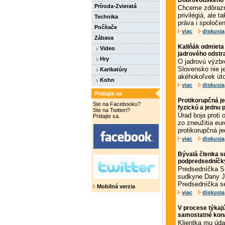
Dobrovodského 
Príroda-Zvieratá
Chceme zdôrazniť
privilégiá, ale t
Technika
práva i spoločen
Počítače
viac
diskusia
Zábava
Kaliňák odmieta 
Video
jadrového odstr
Hry
O jadrovú výzbro
Slovensko nie j
Karikatúry
akéhokoľvek úto
Kohn
viac
diskusia
Pridajte sa
Protikorupčná j
Ste na Facebooku?
fyzickú a jednu
Ste na Twitteri?
Úrad boja proti 
Pridajte sa.
zo zneužitia eu
protikorupčná je
viac
diskusia
Bývalá členka s
podpredsedníčky,
Predsedníčka Sú
sudkyne Dany Je
Predsedníčka s
Mobilná verzia
viac
diskusia
V procese týkaj
samostatné kon
Klientka mu úda