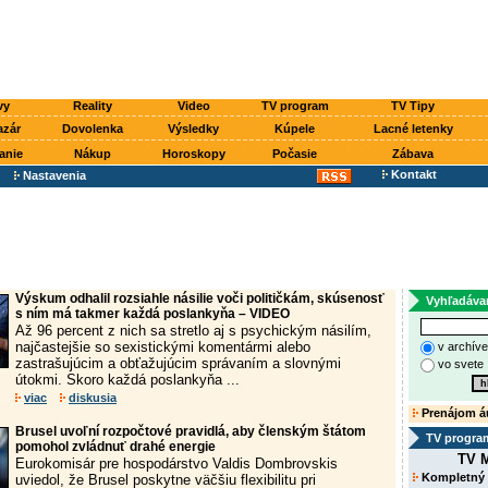
vy
Reality
Video
TV program
TV Tipy
azár
Dovolenka
Výsledky
Kúpele
Lacné letenky
anie
Nákup
Horoskopy
Počasie
Zábava
Kontakt
Nastavenia
Výskum odhalil rozsiahle násilie voči političkám, skúsenosť
Vyhľadáva
s ním má takmer každá poslankyňa – VIDEO
Až 96 percent z nich sa stretlo aj s psychickým násilím,
najčastejšie so sexistickými komentármi alebo
v archív
zastrašujúcim a obťažujúcim správaním a slovnými
vo svete
útokmi. Skoro každá poslankyňa ...
viac
diskusia
Prenájom á
Brusel uvoľní rozpočtové pravidlá, aby členským štátom
TV progra
pomohol zvládnuť drahé energie
TV M
Eurokomisár pre hospodárstvo Valdis Dombrovskis
Kompletný
uviedol, že Brusel poskytne väčšiu flexibilitu pri