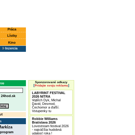
Práca
Lístky
Kino
Inzercia
Sponzorované odkazy
nie
[
]
Pridajte svoju reklamu
LABYRINT FESTIVAL
e
24hod.sk
2026 NITRA
Vojtěch Dyk, Michal
David, Desmod,
Čechomor a ďaľší.
Vstupenky tu
ut
Robbie Williams
m
Bratislava 2026
Lovestream festival 2026
arkíza
- najväčšia hudobná
 program
udalosť roka !