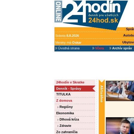
Sprá
Autob
Sobota
8.8.2026
Ubytov
Meniny má
Oskar
Úvodná strana
Včera
Archív správ
24hodín v Skratke
Denník - Správy
TITULKA
Z domova
Regióny
Ekonomika
Dlhová kríza
Zdravie
Zo zahraničia