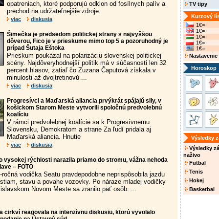
opatreniach, ktoré podporujú odklon od fosílnych palív a
TV tipy
prechod na udržateľnejšie zdroje.
Kurzový lí
viac
diskusia
1€=
1€=
Šimečka je predsedom politickej strany s najvyššou
1€=
dôverou, Fico je v prieskume mimo top 5 a pozoruhodný je
1€=
prípad Šutaja Eštoka
1€=
Prieskum poukázal na polarizáciu slovenskej politickej
Nastavenie
scény. Najdôveryhodnejší politik má v súčasnosti len 32
Horoskop
percent hlasov, zatiaľ čo Zuzana Čaputová získala v
minulosti až dvojtretinovú ...
viac
diskusia
Progresívci a Maďarská aliancia prvýkrát spájajú sily, v
košickom Starom Meste vytvorili spoločnú predvolebnú
koalíciu
V rámci predvolebnej koalície sa k Progresívnemu
Slovensku, Demokratom a strane Za ľudí pridala aj
Maďarská aliancia. Hnutie
Výsledky 
viac
diskusia
Výsledky z
naživo
o vysokej rýchlosti narazila priamo do stromu, vážna nehoda
Futbal
slave – FOTO
Tenis
8-ročná vodička Seatu pravdepodobne neprispôsobila jazdu
Hokej
stiam, stavu a povahe vozovky. Po náraze mladej vodičky
tislavskom Novom Meste sa zranilo päť osôb. ...
Basketbal
cirkví reagovala na intenzívnu diskusiu, ktorú vyvolalo