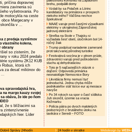
palestínsku komunitu na Západnom
i, príčina dopravnej
brehu, podpálili domy
miera zavinenia sú
Vzdali by sa Polaček a Lörinc
ieho vyšetrovania. Po
kandidatúry na primátora v prospech
de motocykla na ceste
niekoho iného? Väčšina nechce
špekulovať
ri obce Margecany v
MAAE varuje pred častými výpadkami
skončila v ...
elektriny v ukrajinskej Záporožskej
jadrovej elektrárni
Streľba na škole v Thajsku si
ka z predaja systémov
vyžiadala šesť obetí, útočníkom bol 14-
ročný žiak
do vlastného kolena,
r obrany
Trump podpísal nariadenie zamerané
proti takzvanej pôrodnej turistike
išiel so zistením, že
Festivalová sezóna je v plnom prúde,
rany v roku 2024 predalo
zdravotníci varujú pred poškodením
atérie systému 2K12 KUB
sluchu aj dehydratáciou
 Robus, ktorá ich
Toto je 5 najčastejších otázok o
va za desať miliónov do
dojčení: Odpovedá primárka
...
neonatológie Nemocnice Bory
Likvidácia firmy nemusí byť
jednoduchá. Jedna chyba môže
podnikateľov stáť tisíce eur aj mesiace
cova spravodajská hra,
navyše
a na margo kauzy svojej
Po 34 rokoch sa spor o časť sídliska
sa obáva, že ide po ňom
Juh skončil, územie sa vracia
VIDEO
Kežmarku
, že s blížiacimi sa
Polícia pátra po dvoch maloletých
a zintenzívnenie
podozrivých z brutálneho útoku na
taxikára v Seredi – FOTO
dajských hier. Líder
Dobré Správy 24hodín
24 hodín v skratke
Webdesign by
WEBko