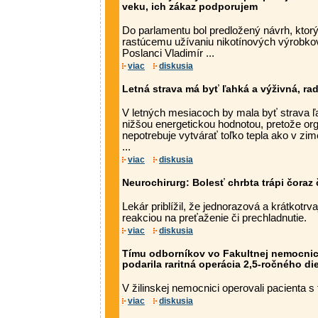
veku, ich zákaz podporujem
Do parlamentu bol predložený návrh, ktorý
rastúcemu užívaniu nikotínových výrobko
Poslanci Vladimír ...
viac
diskusia
Letná strava má byť ľahká a výživná, ra
V letných mesiacoch by mala byť strava ľa
nižšou energetickou hodnotou, pretože or
nepotrebuje vytvárať toľko tepla ako v zim
...
viac
diskusia
Neurochirurg: Bolesť chrbta trápi čoraz 
Lekár priblížil, že jednorazová a krátkotrv
reakciou na preťaženie či prechladnutie.
viac
diskusia
Tímu odborníkov vo Fakultnej nemocnici 
podarila raritná operácia 2,5-ročného di
V žilinskej nemocnici operovali pacienta s
viac
diskusia