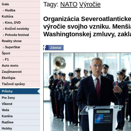
Tagy:
NATO
Výročie
Gala
Hudba
Kultúra
Organizácia Severoatlanticke
Kino, DVD
výročie svojho vzniku. Menši
Knižné novinky
Washingtonskej zmluvy, zakla
Pohoda festival
Reality show
SuperStar
Zdieľať
Šport
F1
Auto moto
Zaujímavosti
Ekológia
Tlačové správy
Prílohy
Pre ženy
Víkend
Veda
Kariéra
Radíme
Hobby