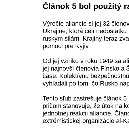
Článok 5 bol použitý r
Výročie aliancie si jej 32 člen
Ukrajine
, ktorá čelí nedostatk
ruským silám. Krajiny teraz zv
pomoci pre Kyjiv.
Od jej vzniku v roku 1949 sa al
jej najnovší členovia Fínsko a 
čase. Kolektívnu bezpečnostnú
vyhľadali po tom, čo Rusko nap
Tento sľub zastrešuje článok 
pričom stanovuje, že útok na k
jednotnej reakcii aliancie. Člán
extrémistickej organizácie al-