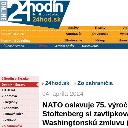
Správy
Reality
Vid
Autobazár
Dovolenka
Výsl
Štvrtok
6.8.2026
Ubytovanie
Nákup
Horos
Meniny má
Jozefína
Úvodná strana
Včera
Archív správ
Nastavenia
24hodín v Skratke
24hod.sk
Zo zahraničia
Denník - Správy
TITULKA
04. apríla 2024
Z domova
Regióny
NATO oslavuje 75. výroči
Ekonomika
Stoltenberg si zavtipkov
Dlhová kríza
Zdravie
Washingtonskú zmluvu (
Zo zahraničia