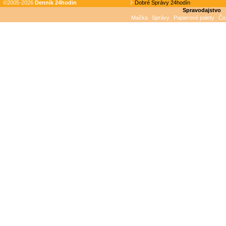
©2005-2026
Denník 24hodin
Dobré Správy 24hodín
Spravodajstvo
Mačka
Správy
Papierové palety
Čo 