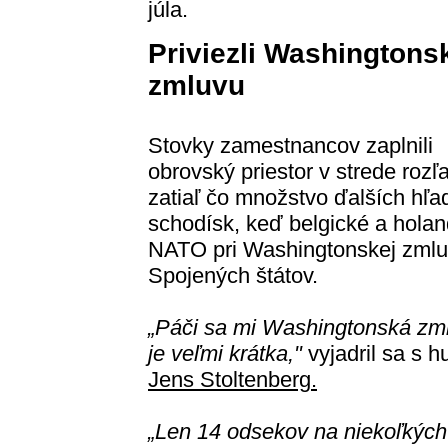
júla.
Priviezli Washingtons
zmluvu
Stovky zamestnancov zaplnili
obrovský priestor v strede roz
zatiaľ čo množstvo ďalších hľa
schodísk, keď belgické a hola
NATO pri Washingtonskej zmluve
Spojených štátov.
„Páči sa mi Washingtonská zml
je veľmi krátka,"
vyjadril sa s
Jens Stoltenberg.
„Len 14 odsekov na niekoľkých