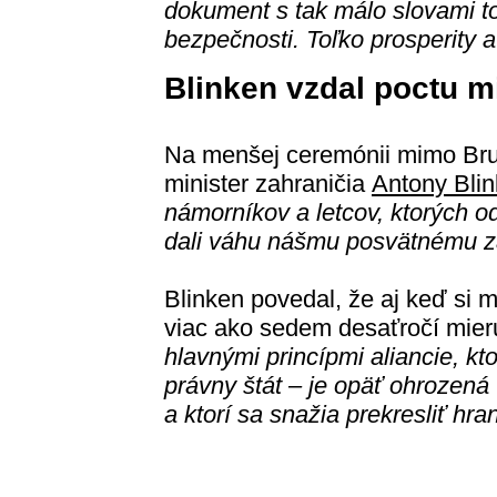
dokument s tak málo slovami toľ
bezpečnosti. Toľko prosperity a
Blinken vzdal poctu m
Na menšej ceremónii mimo Brus
minister zahraničia
Antony Bli
námorníkov a letcov, ktorých o
dali váhu nášmu posvätnému z
Blinken povedal, že aj keď si m
viac ako sedem desaťročí mier
hlavnými princípmi aliancie, k
právny štát – je opäť ohrozená tý
a ktorí sa snažia prekresliť hran