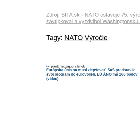
Zdroj: SITA.sk -
NATO oslavuje 75. výroč
zavtipkoval a vyzdvihol Washingtonskú 
Tagy:
NATO
Výročie
<< predchádzajúci článok
Európska únia sa musí zlepšovať. SaS predstavila
svoj program do eurovolieb, EÚ ÁNO má 160 bodov
(video)