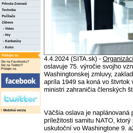
Príroda-Zvieratá
Technika
Počítače
Zábava
Video
Hry
Karikatúry
Kohn
Pridajte sa
4.4.2024 (SITA.sk) -
Organizác
Ste na Facebooku?
oslavuje 75. výročie svojho vz
Ste na Twitteri?
Pridajte sa.
Washingtonskej zmluvy, zaklad
apríla 1949 sa koná vo štvrtok 
ministri zahraničia členských št
Mobilná verzia
Väčšia oslava je naplánovaná p
príležitosti samitu NATO, ktorý
uskutoční vo Washingtone 9. a