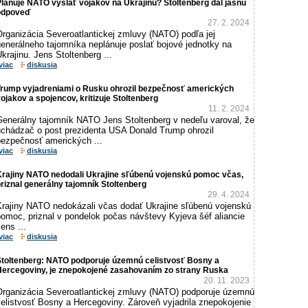
lánuje NATO vyslať vojakov na Ukrajinu? Stoltenberg dal jasnú
odpoveď
27. 2. 2024
Organizácia Severoatlantickej zmluvy (NATO) podľa jej
generálneho tajomníka neplánuje poslať bojové jednotky na
krajinu. Jens Stoltenberg ...
viac
diskusia
Trump vyjadreniami o Rusku ohrozil bezpečnosť amerických
ojakov a spojencov, kritizuje Stoltenberg
11. 2. 2024
Generálny tajomník NATO Jens Stoltenberg v nedeľu varoval, že
uchádzač o post prezidenta USA Donald Trump ohrozil
bezpečnosť amerických ...
viac
diskusia
Krajiny NATO nedodali Ukrajine sľúbenú vojenskú pomoc včas,
riznal generálny tajomník Stoltenberg
29. 4. 2024
Krajiny NATO nedokázali včas dodať Ukrajine sľúbenú vojenskú
pomoc, priznal v pondelok počas návštevy Kyjeva šéf aliancie
ens ...
viac
diskusia
Stoltenberg: NATO podporuje územnú celistvosť Bosny a
Hercegoviny, je znepokojené zasahovaním zo strany Ruska
20. 11. 2023
Organizácia Severoatlantickej zmluvy (NATO) podporuje územnú
elistvosť Bosny a Hercegoviny. Zároveň vyjadrila znepokojenie