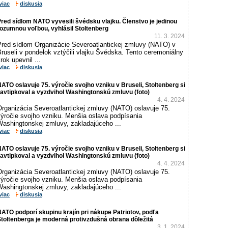
viac
diskusia
red sídlom NATO vyvesili švédsku vlajku. Členstvo je jedinou
ozumnou voľbou, vyhlásil Stoltenberg
11. 3. 2024
Pred sídlom Organizácie Severoatlantickej zmluvy (NATO) v
ruseli v pondelok vztýčili vlajku Švédska. Tento ceremoniálny
rok upevnil ...
viac
diskusia
ATO oslavuje 75. výročie svojho vzniku v Bruseli, Stoltenberg si
avtipkoval a vyzdvihol Washingtonskú zmluvu (foto)
4. 4. 2024
Organizácia Severoatlantickej zmluvy (NATO) oslavuje 75.
výročie svojho vzniku. Menšia oslava podpísania
Washingtonskej zmluvy, zakladajúceho ...
viac
diskusia
ATO oslavuje 75. výročie svojho vzniku v Bruseli, Stoltenberg si
avtipkoval a vyzdvihol Washingtonskú zmluvu (foto)
4. 4. 2024
Organizácia Severoatlantickej zmluvy (NATO) oslavuje 75.
výročie svojho vzniku. Menšia oslava podpísania
Washingtonskej zmluvy, zakladajúceho ...
viac
diskusia
ATO podporí skupinu krajín pri nákupe Patriotov, podľa
toltenberga je moderná protivzdušná obrana dôležitá
3. 1. 2024