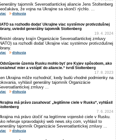
enerálny tajomník Severoatlantickej aliancie Jens Stoltenberg
eočakáva, že vojna na Ukrajine sa skončí rýchlo. ...
viac
diskusia
NATO sa rozhodlo dodať Ukrajine viac systémov protivzdušnej
brany, uviedol generálny tajomník Stoltenberg
19. 4. 2024
inistri obrany krajín Organizácie Severoatlantickej zmluvy
(NATO) sa rozhodli dodať Ukrajine viac systémov protivzdušnej
brany.
viac
diskusia
„Odstúpenie územia Rusku mohlo byť pre Kyjev spôsobom, ako
osiahnuť mier a vstúpiť do aliancie.“ tvrdí Stoltenberg
17. 8. 2023
Len Ukrajina môže rozhodnúť, kedy budú vhodné podmienky na
okovania, vyhlásil generálny tajomník Organizácie
everoatlantickej zmluvy ...
viac
diskusia
krajina má právo zasahovať „legitímne ciele v Rusku“, vyhlásil
toltenberg
7. 6. 2024
krajina má právo útočiť na legitímne vojenské ciele v Rusku.
Ako referuje spravodajský web news.sky.com, vyhlásil to
enerálny tajomník Organizácie Severoatlantickej zmluvy ...
viac
diskusia