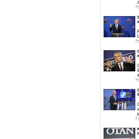
z
S
P
m
š
a
K
n