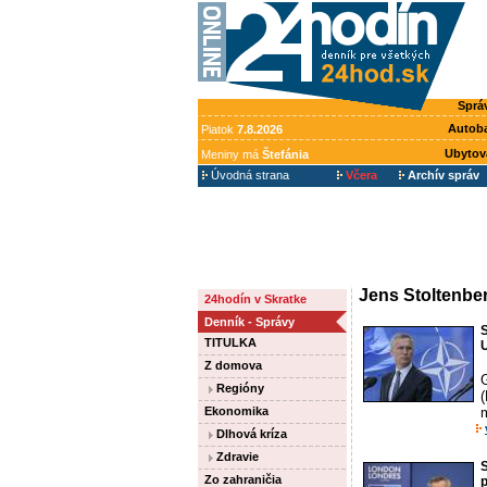
Sprá
Autob
Piatok
7.8.2026
Ubytov
Meniny má
Štefánia
Úvodná strana
Včera
Archív správ
Jens Stoltenbe
24hodín v Skratke
Denník - Správy
S
TITULKA
U
Z domova
Regióny
(
Ekonomika
Dlhová kríza
Zdravie
S
Zo zahraničia