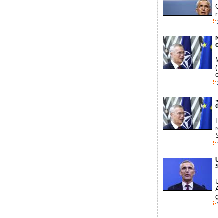
G
n
o
M
o
d
r
S
U
S
U
g