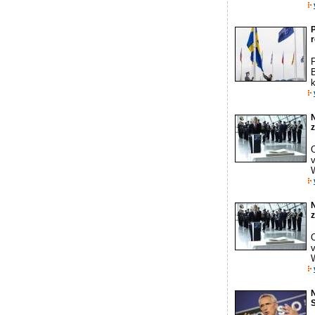
P
r
B
k
N
z
N
z
N
S