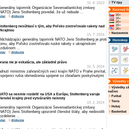
TV tipy
31. 8. 2023
Generálny tajomník Organizácie Severoatlantickej zmluvy
Kurzový lí
(NATO) Jens Stoltenberg povedal, že už nebude ...
1€=
viac
diskusia
1€=
1€=
1€=
toltenberg nesúhlasí s tým, aby Poľsko zostreľovalo rakety nad
1€=
Ukrajinou
Nastavenie
15. 7. 2024
Odchádzajúci generálny tajomník NATO Jens Stoltenberg je proti
Horoskop
tomu, aby Poľsko zostreľovalo ruské rakety v ukrajinskom
vzdušnom ...
viac
diskusia
rana nie je eskalácia, ale základné právo
31. 5. 2024
dnutí ministrov zahraničných vecí krajín NATO v Prahe privítal,
í spojenci rušia obmedzenia spojené so zbraňami poskytnutými
Výsledky 
Výsledky z
naživo
ATO sa nesmie rozdeliť na USA a Európu, Stoltenberg varuje
Futbal
lenské krajiny pred vytváraním neistoty
Tenis
15. 2. 2024
Hokej
Generálny tajomník Organizácie Severoatlantickej zmluvy
NATO) Jens Stoltenberg upozornil členské štáty, aby nedovolili
Basketbal
ozdelenie ...
viac
diskusia