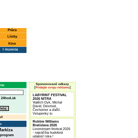
Práca
Lístky
Kino
Inzercia
Sponzorované odkazy
nie
[
]
Pridajte svoju reklamu
LABYRINT FESTIVAL
e
24hod.sk
2026 NITRA
Vojtěch Dyk, Michal
David, Desmod,
Čechomor a ďaľší.
Vstupenky tu
ut
Robbie Williams
m
Bratislava 2026
Lovestream festival 2026
arkíza
- najväčšia hudobná
 program
udalosť roka !