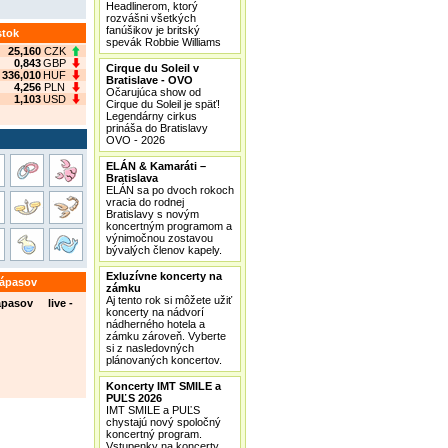
Headlinerom, ktorý
rozvášni všetkých
fanúšikov je britský
stok
spevák Robbie Williams
25,160
CZK
0,843
GBP
Cirque du Soleil v
336,010
HUF
Bratislave - OVO
4,256
PLN
Očarujúca show od
1,103
USD
Cirque du Soleil je späť!
Legendárny cirkus
prináša do Bratislavy
OVO - 2026
ELÁN & Kamaráti –
Bratislava
ELÁN sa po dvoch rokoch
vracia do rodnej
Bratislavy s novým
koncertným programom a
výnimočnou zostavou
bývalých členov kapely.
Exluzívne koncerty na
zápasov
zámku
Aj tento rok si môžete užiť
ápasov live -
koncerty na nádvorí
nádherného hotela a
zámku zároveň. Vyberte
si z nasledovných
plánovaných koncertov.
Koncerty IMT SMILE a
PUĽS 2026
IMT SMILE a PUĽS
chystajú nový spoločný
koncertný program.
Vstupenky na koncerty