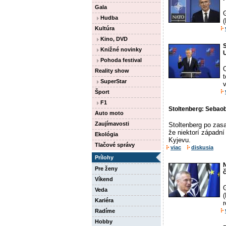
Gala
Hudba
Kultúra
Kino, DVD
S
Knižné novinky
Pohoda festival
Reality show
SuperStar
Šport
F1
Stoltenberg: Sebaob
Auto moto
Zaujímavosti
Stoltenberg po zasa
že niektorí západn
Ekológia
Kyjevu.
Tlačové správy
viac
diskusia
Prílohy
N
Pre ženy
č
Víkend
Veda
(
Kariéra
r
Radíme
Hobby