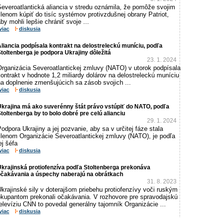
everoatlantická aliancia v stredu oznámila, že pomôže svojim
lenom kúpiť do tisíc systémov protivzdušnej obrany Patriot,
by mohli lepšie chrániť svoje ...
viac
diskusia
liancia podpísala kontrakt na delostreleckú muníciu, podľa
toltenberga je podpora Ukrajiny dôležitá
23. 1. 2024
Organizácia Severoatlantickej zmluvy (NATO) v utorok podpísala
ontrakt v hodnote 1,2 miliardy dolárov na delostreleckú muníciu
a doplnenie zmenšujúcich sa zásob svojich ...
viac
diskusia
krajina má ako suverénny štát právo vstúpiť do NATO, podľa
toltenberga by to bolo dobré pre celú alianciu
29. 1. 2024
odpora Ukrajiny a jej pozvanie, aby sa v určitej fáze stala
členom Organizácie Severoatlantickej zmluvy (NATO), je podľa
ej šéfa
viac
diskusia
krajinská protiofenzíva podľa Stoltenberga prekonáva
očakávania a úspechy naberajú na obrátkach
31. 8. 2023
krajinské sily v doterajšom priebehu protiofenzívy voči ruským
okupantom prekonali očakávania. V rozhovore pre spravodajskú
elevíziu CNN to povedal generálny tajomník Organizácie ...
viac
diskusia