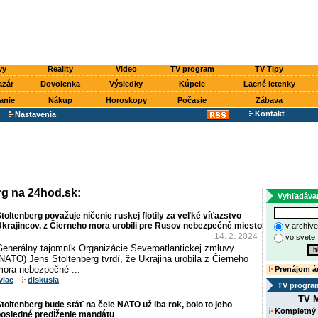
vy
Reality
Video
TV program
TV Tipy
azár
Dovolenka
Výsledky
Kúpele
Lacné letenky
anie
Nákup
Horoskopy
Počasie
Zábava
Kontakt
Nastavenia
rg na 24hod.sk:
Vyhľadáva
toltenberg považuje ničenie ruskej flotily za veľké víťazstvo
krajincov, z Čierneho mora urobili pre Rusov nebezpečné miesto
v archív
14. 2. 2024
vo svete
Generálny tajomník Organizácie Severoatlantickej zmluvy
NATO) Jens Stoltenberg tvrdí, že Ukrajina urobila z Čierneho
mora nebezpečné ...
Prenájom á
viac
diskusia
TV progra
TV M
toltenberg bude stáť na čele NATO už iba rok, bolo to jeho
Kompletný
posledné predĺženie mandátu