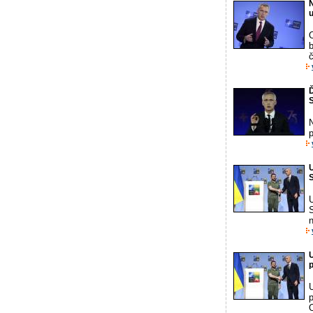
č
Ď
S
N
U
S
U
n
U
p
p
O