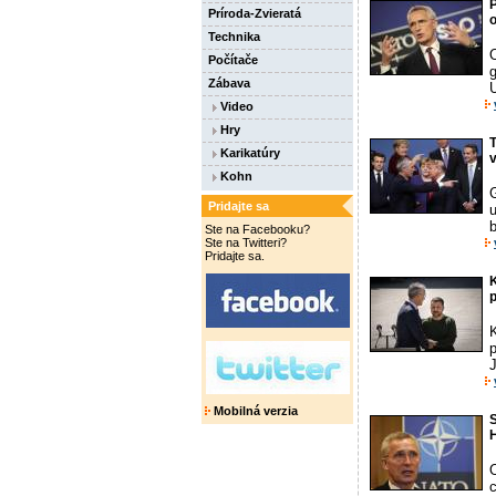
P
Príroda-Zvieratá
Technika
Počítače
Zábava
U
Video
Hry
Karikatúry
v
Kohn
Pridajte sa
Ste na Facebooku?
Ste na Twitteri?
Pridajte sa.
p
J
Mobilná verzia
c