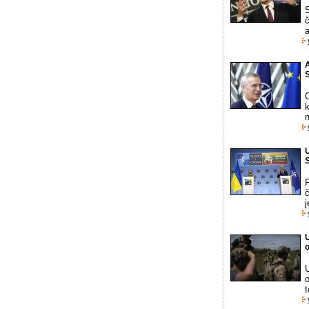
S
č
a
A
S
k
n
U
S
P
j
U
U
t