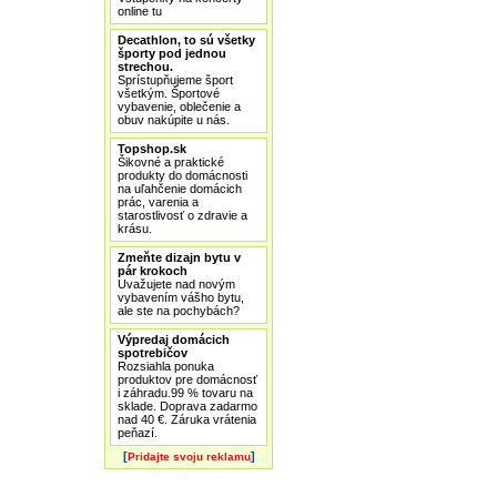
online tu
Decathlon, to sú všetky
športy pod jednou
strechou.
Sprístupňujeme šport
všetkým. Športové
vybavenie, oblečenie a
obuv nakúpite u nás.
Topshop.sk
Šikovné a praktické
produkty do domácnosti
na uľahčenie domácich
prác, varenia a
starostlivosť o zdravie a
krásu.
Zmeňte dizajn bytu v
pár krokoch
Uvažujete nad novým
vybavením vášho bytu,
ale ste na pochybách?
Výpredaj domácich
spotrebičov
Rozsiahla ponuka
produktov pre domácnosť
i záhradu.99 % tovaru na
sklade. Doprava zadarmo
nad 40 €. Záruka vrátenia
peňazí.
[
]
Pridajte svoju reklamu