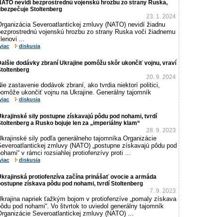
NATO nevidí bezprostrednú vojenskú hrozbu zo strany Ruska,
ubezpečuje Stoltenberg
23. 1. 2024
Organizácia Severoatlantickej zmluvy (NATO) nevidí žiadnu
bezprostrednú vojenskú hrozbu zo strany Ruska voči žiadnemu
lenovi ...
viac
diskusia
alšie dodávky zbraní Ukrajine pomôžu skôr ukončiť vojnu, vraví
toltenberg
20. 9. 2024
ie zastavenie dodávok zbraní, ako tvrdia niektorí politici,
pomôže ukončiť vojnu na Ukrajine. Generálny tajomník
viac
diskusia
krajinské sily postupne získavajú pôdu pod nohami, tvrdí
toltenberg a Rusko bojuje len za „imperiálny klam“
28. 9. 2023
krajinské sily podľa generálneho tajomníka Organizácie
Severoatlantickej zmluvy (NATO) „postupne získavajú pôdu pod
ohami“ v rámci rozsiahlej protiofenzívy proti ...
viac
diskusia
krajinská protiofenzíva začína prinášať ovocie a armáda
ostupne získava pôdu pod nohami, tvrdí Stoltenberg
7. 9. 2023
Ukrajina napriek ťažkým bojom v protiofenzíve „pomaly získava
ôdu pod nohami“. Vo štvrtok to uviedol generálny tajomník
rganizácie Severoatlantickej zmluvy (NATO) ...