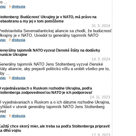
o ...
viac
diskusia
toltenberg: Budúcnosť Ukrajiny je v NATO, má právo na
sebaobranu a my jej v tom pomôžeme
31. 5. 2024
redstavitelia Severoatlantickej aliancie sa zhodli, že budúcnosť
Ukrajiny je v NATO. Uviedol to generálny tajomník NATO
viac
diskusia
Generálny tajomník NATO vyzval členské štáty na dodávky
unície Ukrajine
14. 3. 2024
Generálny tajomník NATO Jens Stoltenberg vyzval členské
táty aliancie, aby prejavili politickú vôľu a urobili všetko pre to,
by ...
viac
diskusia
O vyjednávaniach s Ruskom rozhodne Ukrajina, podľa
Stoltenberga zodpovednosťou NATO je ich podporovať
14. 11. 2023
O vyjednávaniach s Ruskom a o ich dátume rozhodne Ukrajina,
vyhlásil v utorok generálny tajomník NATO Jens Stoltenberg
pred
viac
diskusia
aždý chce skorý mier, ale treba sa podľa Stoltenberga pripraviť
a dlhú vojnu
17. 9. 2023