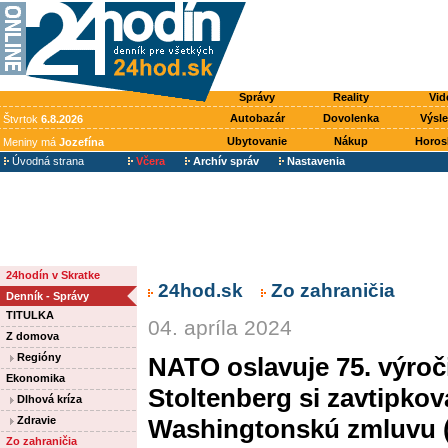
Správy
Reality
Vid
Autobazár
Dovolenka
Výsl
Štvrtok
6.8.2026
Ubytovanie
Nákup
Horos
Meniny má
Jozefína
Úvodná strana
Včera
Archív správ
Nastavenia
24hodín v Skratke
24hod.sk
Zo zahraničia
Denník - Správy
TITULKA
04. apríla 2024
Z domova
Regióny
NATO oslavuje 75. výroči
Ekonomika
Stoltenberg si zavtipkov
Dlhová kríza
Zdravie
Washingtonskú zmluvu (
Zo zahraničia