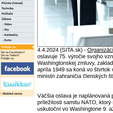
Príroda-Zvieratá
Technika
Počítače
Zábava
Video
Hry
Karikatúry
Kohn
Pridajte sa
4.4.2024 (SITA.sk) -
Organizác
Ste na Facebooku?
oslavuje 75. výročie svojho vz
Ste na Twitteri?
Pridajte sa.
Washingtonskej zmluvy, zaklad
apríla 1949 sa koná vo štvrtok 
ministri zahraničia členských št
Mobilná verzia
Väčšia oslava je naplánovaná p
príležitosti samitu NATO, ktorý
uskutoční vo Washingtone 9. a