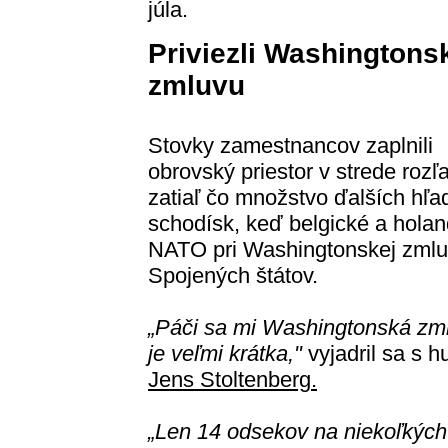
júla.
Priviezli Washingtons
zmluvu
Stovky zamestnancov zaplnili
obrovský priestor v strede roz
zatiaľ čo množstvo ďalších hľa
schodísk, keď belgické a hola
NATO pri Washingtonskej zmluve
Spojených štátov.
„Páči sa mi Washingtonská zml
je veľmi krátka,"
vyjadril sa s
Jens Stoltenberg.
„Len 14 odsekov na niekoľkých