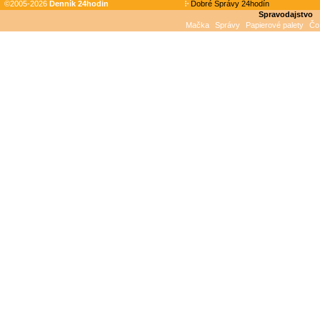
©2005-2026
Denník 24hodin
Dobré Správy 24hodín
Spravodajstvo
Mačka
Správy
Papierové palety
Čo 