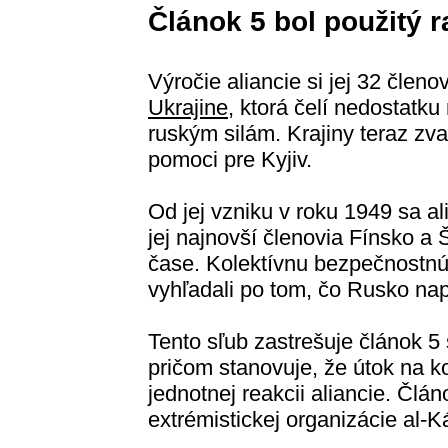
Článok 5 bol použitý r
Výročie aliancie si jej 32 člen
Ukrajine
, ktorá čelí nedostatk
ruským silám. Krajiny teraz zv
pomoci pre Kyjiv.
Od jej vzniku v roku 1949 sa al
jej najnovší členovia Fínsko a 
čase. Kolektívnu bezpečnostnú
vyhľadali po tom, čo Rusko nap
Tento sľub zastrešuje článok 
pričom stanovuje, že útok na k
jednotnej reakcii aliancie. Člán
extrémistickej organizácie al-