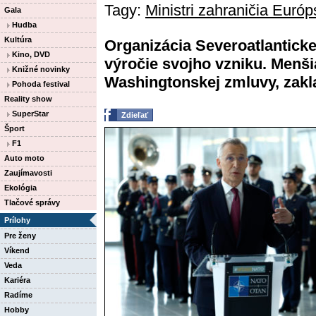
Tagy:
Ministri zahraničia Európ
Gala
Hudba
Kultúra
Organizácia Severoatlanticke
Kino, DVD
výročie svojho vzniku. Menši
Knižné novinky
Washingtonskej zmluvy, zakla
Pohoda festival
Reality show
SuperStar
Zdieľať
Šport
F1
Auto moto
Zaujímavosti
Ekológia
Tlačové správy
Prílohy
Pre ženy
Víkend
Veda
Kariéra
Radíme
Hobby