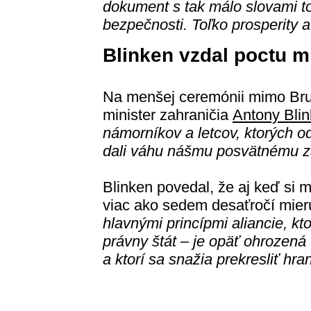
dokument s tak málo slovami toľ
bezpečnosti. Toľko prosperity a
Blinken vzdal poctu m
Na menšej ceremónii mimo Brus
minister zahraničia
Antony Bli
námorníkov a letcov, ktorých o
dali váhu nášmu posvätnému z
Blinken povedal, že aj keď si m
viac ako sedem desaťročí mier
hlavnými princípmi aliancie, k
právny štát – je opäť ohrozená tý
a ktorí sa snažia prekresliť hran