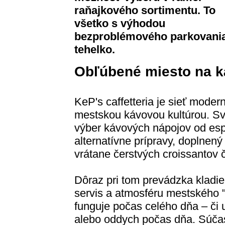
raňajkového sortimentu. To
všetko s výhodou
bezproblémového parkovania
tehelko.
Obľúbené miesto na ká
KeP's caffetteria je sieť moder
mestskou kávovou kultúrou. S
výber kávových nápojov od es
alternatívne prípravy, doplnen
vrátane čerstvých croissantov 
Dôraz pri tom prevádzka kladie 
servis a atmosféru mestského "
funguje počas celého dňa – či u
alebo oddych počas dňa. Súčasť