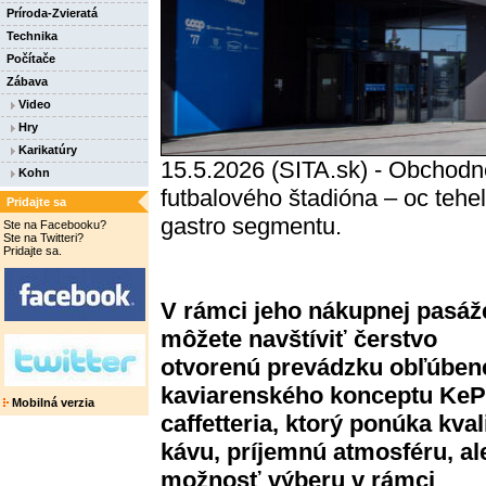
Príroda-Zvieratá
Technika
Počítače
Zábava
Video
Hry
Karikatúry
15.5.2026 (SITA.sk) - Obchod
Kohn
futbalového štadióna – oc tehel
Pridajte sa
gastro segmentu.
Ste na Facebooku?
Ste na Twitteri?
Pridajte sa.
V rámci jeho nákupnej pasáž
môžete navštíviť čerstvo
otvorenú prevádzku obľúben
kaviarenského konceptu KeP
Mobilná verzia
caffetteria, ktorý ponúka kval
kávu, príjemnú atmosféru, ale
možnosť výberu v rámci