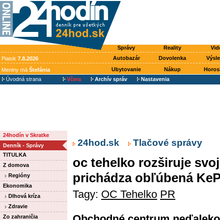
Správy
Reality
Vid
Autobazár
Dovolenka
Výsl
Piatok
7.8.2026
Ubytovanie
Nákup
Horos
Meniny má
Štefánia
Úvodná strana
Včera
Archív správ
Nastavenia
24hodín v Skratke
24hod.sk
Tlačové správy
Denník - Správy
TITULKA
oc tehelko rozširuje sv
Z domova
prichádza obľúbená KeP’
Regióny
Ekonomika
Tagy:
OC Tehelko
PR
Dlhová kríza
Zdravie
Obchodné centrum neďaleko 
Zo zahraničia