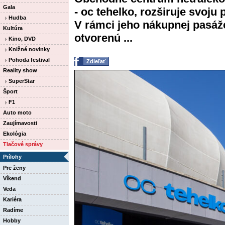
Gala
- oc tehelko, rozširuje svoj
Hudba
V rámci jeho nákupnej pasáž
Kultúra
otvorenú ...
Kino, DVD
Knižné novinky
Pohoda festival
Zdieľať
Reality show
SuperStar
Šport
F1
Auto moto
Zaujímavosti
Ekológia
Tlačové správy
Prílohy
Pre ženy
Víkend
Veda
Kariéra
Radíme
Hobby