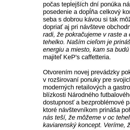
počas teplejších dní ponúka ná
posedenie a dopĺňa celkový kom
seba s dobrou kávou si tak mô
dopriať aj pri návšteve obchod
radi, že pokračujeme v raste 
tehelko. Naším cieľom je priná
energiu a miesto, kam sa budú 
majiteľ KeP's caffetteria.
Otvorením novej prevádzky pok
v rozširovaní ponuky pre svoji
moderných retailových a gastr
blízkosti Národného futbalovéh
dostupnosť a bezproblémové p
ktoré návštevníkom prináša po
nás teší, že môžeme v oc tehel
kaviarenský koncept. Veríme, ž