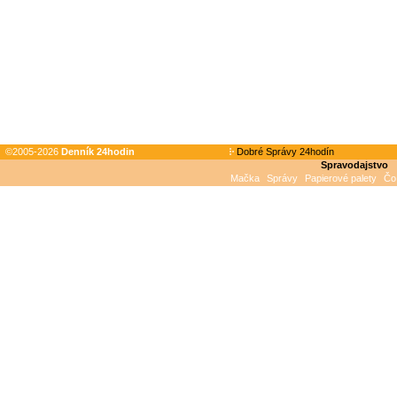
©2005-2026
Denník 24hodin
Dobré Správy 24hodín
Spravodajstvo
Mačka
Správy
Papierové palety
Čo 