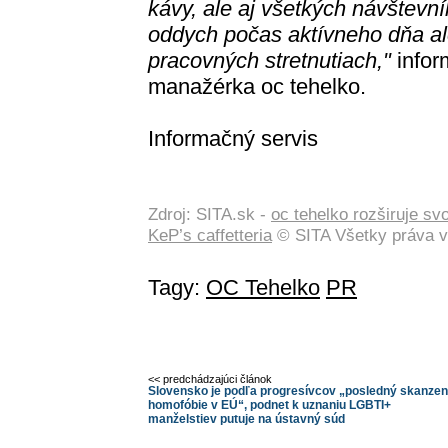
kávy, ale aj všetkých návštevní
oddych počas aktívneho dňa al
pracovných stretnutiach,"
infor
manažérka oc tehelko.
Informačný servis
Zdroj: SITA.sk -
oc tehelko rozširuje s
KeP’s caffetteria
© SITA Všetky práva v
Tagy:
OC Tehelko
PR
<< predchádzajúci článok
Slovensko je podľa progresívcov „posledný skanzen
homofóbie v EÚ“, podnet k uznaniu LGBTI+
manželstiev putuje na ústavný súd