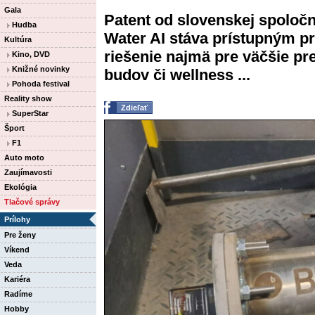
Gala
Patent od slovenskej spoločn
Hudba
Water AI stáva prístupným p
Kultúra
riešenie najmä pre väčšie pr
Kino, DVD
Knižné novinky
budov či wellness ...
Pohoda festival
Reality show
Zdieľať
SuperStar
Šport
F1
Auto moto
Zaujímavosti
Ekológia
Tlačové správy
Prílohy
Pre ženy
Víkend
Veda
Kariéra
Radíme
Hobby