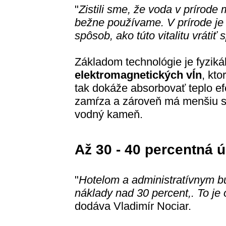
"
Zistili sme, že voda v prírode 
bežne používame. V prírode je 
spôsob, ako túto vitalitu vráti
Základom technológie je fyzik
elektromagnetických vĺn
, kto
tak dokáže absorbovať teplo efe
zamŕza a zároveň má menšiu s
vodný kameň.
Až 30 - 40 percentná ú
"
Hotelom a administratívnym b
náklady nad 30 percent,. To je
dodáva Vladimír Nociar.