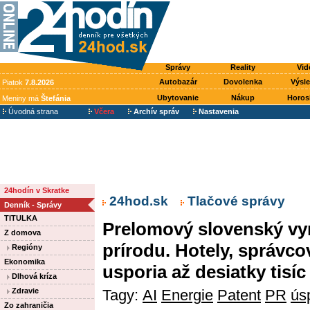
Správy
Reality
Vid
Autobazár
Dovolenka
Výsl
Piatok
7.8.2026
Ubytovanie
Nákup
Horos
Meniny má
Štefánia
Úvodná strana
Včera
Archív správ
Nastavenia
24hodín v Skratke
24hod.sk
Tlačové správy
Denník - Správy
TITULKA
Prelomový slovenský vyná
Z domova
prírodu. Hotely, správco
Regióny
Ekonomika
usporia až desiatky tisíc
Dlhová kríza
Tagy:
AI
Energie
Patent
PR
ús
Zdravie
Zo zahraničia