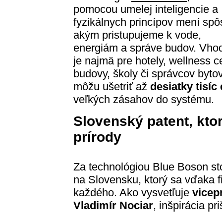
pomocou umelej inteligencie a
fyzikálnych princípov mení spô
akým pristupujeme k vode,
energiám a správe budov. Vho
je najmä pre hotely, wellness c
budovy, školy či správcov byto
môžu ušetriť až
desiatky tisíc
veľkých zásahov do systému.
Slovenský patent, kto
prírody
Za technológiou Blue Boson sto
na Slovensku, ktorý sa vďaka f
každého. Ako vysvetľuje
vicep
Vladimír Nociar
, inšpirácia pri