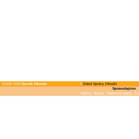
©2005-2026
Denník 24hodin
Dobré Správy 24hodín
Spravodajstvo
Mačka
Správy
Papierové palety
Čo 