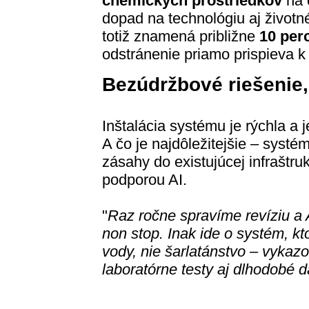
chemických prostriedkov
na č
dopad na technológiu aj životn
totiž znamená približne
10 perc
odstránenie priamo prispieva k
Bezúdržbové riešenie, 
Inštalácia systému je rýchla a 
A čo je najdôležitejšie – systé
zásahy do existujúcej infraštru
podporou AI.
"
Raz ročne spravíme revíziu a 
non stop. Inak ide o systém, kt
vody, nie šarlatánstvo – vykaz
laboratórne testy aj dlhodobé d