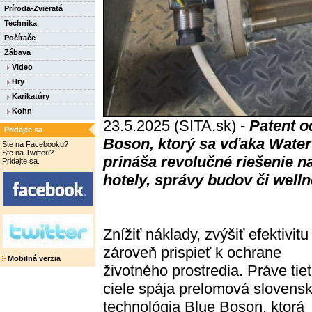
Príroda-Zvieratá
Technika
Počítače
Zábava
Video
Hry
Karikatúry
Kohn
23.5.2025 (SITA.sk) -
Patent o
Pridajte sa
Boson, ktorý sa vďaka Water
Ste na Facebooku?
Ste na Twitteri?
prináša revolučné riešenie n
Pridajte sa.
hotely, správy budov či welln
Znížiť náklady, zvýšiť efektivitu
zároveň prispieť k ochrane
Mobilná verzia
životného prostredia. Práve tie
ciele spája prelomová slovens
technológia
Blue Boson
, ktorá