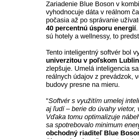
Zariadenie Blue Boson v kombi
vyhodnocuje dáta v reálnom č
počasia až po správanie užíva
40 percentnú úsporu energií
.
sú hotely a wellnessy, to preds
Tento inteligentný softvér bol 
univerzitou v poľskom Lubli
zlepšuje. Umelá inteligencia sa
reálnych údajov z prevádzok, 
budovy presne na mieru.
"
Softvér s využitím umelej inte
aj ľudí – berie do úvahy vietor, 
Vďaka tomu optimalizuje nábeh
sa spotrebovalo minimum ener
obchodný riaditeľ Blue Boso