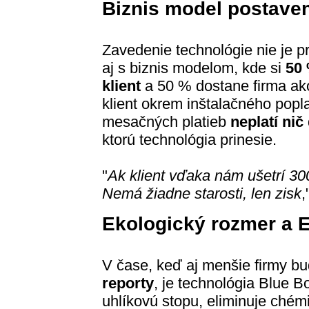
Biznis model postave
Zavedenie technológie nie je p
aj s biznis modelom, kde si
50 
klient
a 50 % dostane firma ak
klient okrem inštalačného popl
mesačných platieb
neplatí ni
ktorú technológia prinesie.
"
Ak klient vďaka nám ušetrí 30
Nemá žiadne starosti, len zisk
,
Ekologický rozmer a
V čase, keď aj menšie firmy b
reporty
, je technológia Blue B
uhlíkovú stopu, eliminuje chém