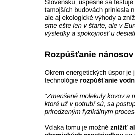
Slovensku, úspešne sa testuje a
tamojších budovách priniesla n
ale aj ekologické výhody a zníž
sme ešte len v štarte, ale v Eu
výsledky a spokojnosť u desiat
Rozpúšťanie nánosov
Okrem energetických úspor je 
technológie
rozpúšťanie vod
"
Zmenšené molekuly kovov a mi
ktoré už v potrubí sú, sa postu
prirodzeným fyzikálnym proce
Vďaka tomu je možné
znížiť 