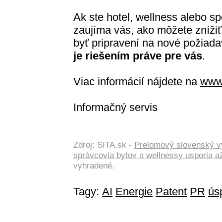
Ak ste hotel, wellness alebo s
zaujíma vás, ako môžete znížiť
byť pripravení na nové požiada
je riešením práve pre vás
.
Viac informácií nájdete na
www
Informačný servis
Zdroj: SITA.sk -
Prelomový slovenský vyn
správcovia bytov a wellnessy usporia až
vyhradené.
Tagy:
AI
Energie
Patent
PR
ús