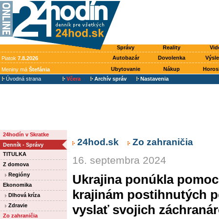
Správy
Reality
Vid
Autobazár
Dovolenka
Výsl
Piatok
7.8.2026
Ubytovanie
Nákup
Horos
Meniny má
Štefánia
Úvodná strana
Včera
Archív správ
Nastavenia
24hodín v Skratke
24hod.sk
Zo zahraničia
Denník - Správy
TITULKA
16. septembra 2024
Z domova
Regióny
Ukrajina ponúkla pomoc
Ekonomika
krajinám postihnutých p
Dlhová kríza
Zdravie
vyslať svojich záchraná
Zo zahraničia