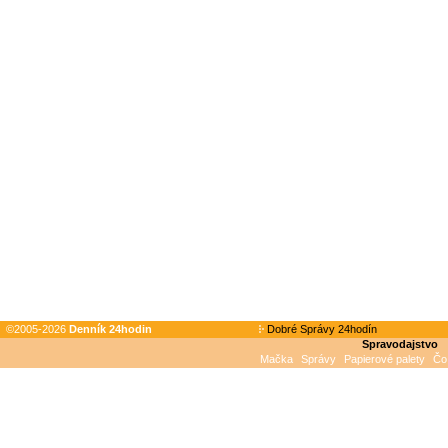
©2005-2026
Denník 24hodin
Dobré Správy 24hodín
Spravodajstvo
Mačka
Správy
Papierové palety
Čo 