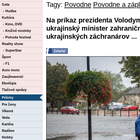
Tagy:
Povodne
Povodne a záp
Gala
Hudba
Kultúra
Na príkaz prezidenta Volody
Kino, DVD
ukrajinský minister zahrani
Knižné novinky
ukrajinských záchranárov ...
Pohoda festival
Reality show
SuperStar
Zdieľať
Šport
F1
Auto moto
Zaujímavosti
Ekológia
Tlačové správy
Prílohy
Pre ženy
Víkend
Veda
Kariéra
Radíme
Hobby