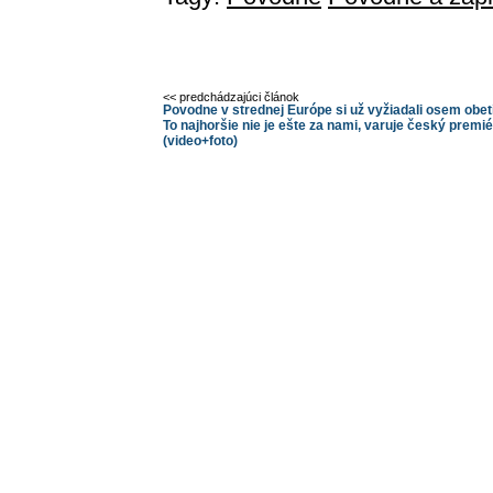
<< predchádzajúci článok
Povodne v strednej Európe si už vyžiadali osem obetí
To najhoršie nie je ešte za nami, varuje český premié
(video+foto)