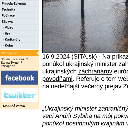
Príroda-Zvieratá
Technika
Počítače
Zábava
Video
Hry
Karikatúry
Kohn
Pridajte sa
16.9.2024 (SITA.sk) - Na príka
Ste na Facebooku?
ponúkol ukrajinský minister za
Ste na Twitteri?
Pridajte sa.
ukrajinských
záchranárov
európ
povodňami
. Referuje o tom we
na nedeľňajší večerný prejav 
Mobilná verzia
„Ukrajinský minister zahraničn
vecí Andrij Sybiha na môj poky
ponúkol postihnutým krajinám 