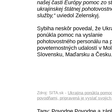
našej časti Európy pomoc zo s
ukrajinskej štátnej pohotovostn
služby,“
uviedol Zelenskyj.
Sybiha neskôr povedal, že Ukr
ponúkla pomoc na vyslanie
pohotovostného personálu na 
poveternostných udalostí v M
Slovensku, Maďarsku a Česku
Zdroj: SITA.sk -
Ukrajina ponúkla pomoc
povodňami, pripravená je vyslať svojic
Tagy:
Povodne
Povodne a záp