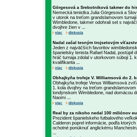
Görgesová a Srebotniková takmer do his
Nemecká tenistka Julia Görgesová a Slov
v utorok na treťom grandslamovom turnaj
Wimbledone, takmer odohrali set s najv
dvojhre žien v ...
viac
diskusia
Nadal začal tesným trojsetovým víťazst
Jeden z najväčších favoritov wimbledonsk
španielsky tenista Rafael Nadal, postúpil 
hráč turnaja zdolal v utorkovom súboji 1.
kvalifikanta ...
viac
diskusia
Obhajkyňa trofeje V. Williamsová do 2. k
Obhajkyňa trofeje Venus Williamsová zvíťa
1. kola dvojhry na treťom grandslamovom t
londýnskom Wimbledone, nad domácou drži
Naomi ...
viac
diskusia
Real by za nikoho nedal 100 miliónov eur
Prezident španielskeho futbalového veľk
Calderon poprel informácie, podľa ktorých 
ochotné ponúknuť anglickému Manchestru
...