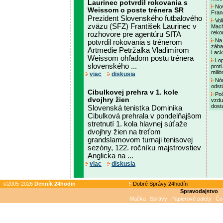
Laurinec potvrdil rokovania s
Nov
Weissom o poste trénera SR
Fran
Prezident Slovenského futbalového
Vol
zväzu (SFZ) František Laurinec v
Mach
reko
rozhovore pre agentúru SITA
Na 
potvrdil rokovania s trénerom
zába
Artmedie Petržalka Vladimírom
Lac
Weissom ohľadom postu trénera
Lop
slovenského ...
proti
mili
viac
diskusia
Nór
odst
Cibulkovej prehra v 1. kole
Poč
dvojhry žien
vzdu
dost
Slovenská tenistka Dominika
Cibulková prehrala v pondelňajšom
stretnutí 1. kola hlavnej súťaže
dvojhry žien na treťom
grandslamovom turnaji tenisovej
sezóny, 122. ročníku majstrovstiev
Anglicka na ...
viac
diskusia
©2005-2026
Denník 24hodin
Dobré Správy 24hodín
Spravodajstvo
Mačka
Správy
Papierové palety
Čo 