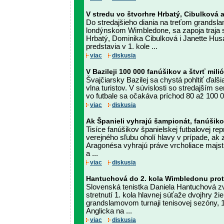
V stredu vo štvorhre Hrbatý, Cibulková 
Do stredajšieho diania na treťom grandsl
londýnskom Wimbledone, sa zapoja traja s
Hrbatý, Dominika Cibulková i Janette Hu
predstavia v 1. kole ...
viac
diskusia
V Bazileji 100 000 fanúšikov a štvrť milió
Švajčiarsky Bazilej sa chystá pohltiť ďal
vlna turistov. V súvislosti so stredajší
vo futbale sa očakáva príchod 80 až 100 00
viac
diskusia
Ak Španieli vyhrajú šampionát, fanúšiko
Tisíce fanúšikov španielskej futbalovej rep
verejného sľubu oholí hlavy v prípade, ak 
Aragonésa vyhrajú práve vrcholiace majs
a ...
viac
diskusia
Hantuchová do 2. kola Wimbledonu prot
Slovenská tenistka Daniela Hantuchová zv
stretnutí 1. kola hlavnej súťaže dvojhry ži
grandslamovom turnaji tenisovej sezóny, 1
Anglicka na ...
viac
diskusia