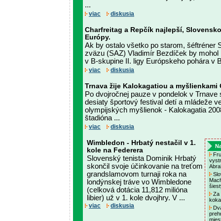
...
viac
diskusia
Charfreitag a Repčík najlepší, Slovensko 
Európy.
Ak by ostalo všetko po starom, šéftréner 
zväzu (SAZ) Vladimír Bezdíček by mohol
v B-skupine II. ligy Európskeho pohára v Ba
viac
diskusia
Trnava žije Kalokagatiou a myšlienkami
Po dvojročnej pauze v pondelok v Trnave sl
desiaty športový festival detí a mládeže 
olympijských myšlienok - Kalokagatia 20
štadióna ...
viac
diskusia
Wimbledon - Hrbatý nestačil v 1.
Na
kole na Federera
Fru
Slovenský tenista Dominik Hrbatý
vyst
skončil svoje účinkovanie na treťom
Abra
grandslamovom turnaji roka na
Slo
Mach
londýnskej tráve vo Wimbledone
šiest
(celková dotácia 11,812 milióna
Za 
libier) už v 1. kole dvojhry. V ...
koka
viac
diskusia
Dva
prehr
mies