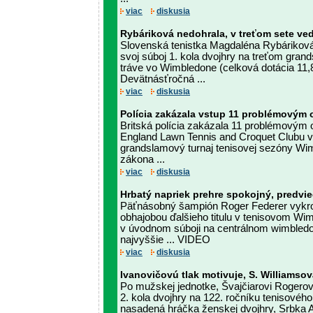
viac
diskusia
Rybáriková nedohrala, v treťom sete ved
Slovenská tenistka Magdaléna Rybáriková
svoj súboj 1. kola dvojhry na treťom gran
tráve vo Wimbledone (celková dotácia 11,81
Devätnásťročná ...
viac
diskusia
Polícia zakázala vstup 11 problémový
Britská polícia zakázala 11 problémovým 
England Lawn Tennis and Croquet Clubu v 
grandslamový turnaj tenisovej sezóny Wi
zákona ...
viac
diskusia
Hrbatý napriek prehre spokojný, predvie
Päťnásobný šampión Roger Federer vykro
obhajobou ďalšieho titulu v tenisovom Wim
v úvodnom súboji na centrálnom wimbledo
najvyššie ... VIDEO
viac
diskusia
Ivanovičovú tlak motivuje, S. Williamso
Po mužskej jednotke, Švajčiarovi Rogerovi
2. kola dvojhry na 122. ročníku tenisovéh
nasadená hráčka ženskej dvojhry, Srbka 