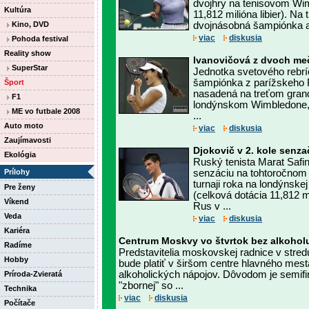
dvojhry na tenisovom Wim
Kultúra
11,812 milióna libier). Na 
Kino, DVD
dvojnásobná šampiónka a 
viac
diskusia
Pohoda festival
Reality show
Ivanovičová z dvoch meč
SuperStar
Jednotka svetového rebríč
šampiónka z parížskeho 
Šport
nasadená na treťom gran
F1
londýnskom Wimbledone, 
ME vo futbale 2008
...
Auto moto
viac
diskusia
Zaujímavosti
Djokovič v 2. kole senza
Ekológia
Ruský tenista Marat Safin
Prílohy
senzáciu na tohtoročno
turnaji roka na londýnske
Pre ženy
(celková dotácia 11,812 mi
Víkend
Rus v ...
Veda
viac
diskusia
Kariéra
Centrum Moskvy vo štvrtok bez alkohol
Radíme
Predstavitelia moskovskej radnice v stredu
Hobby
bude platiť v širšom centre hlavného mes
alkoholických nápojov. Dôvodom je semifi
Príroda-Zvieratá
"zbornej" so ...
Technika
viac
diskusia
Počítače