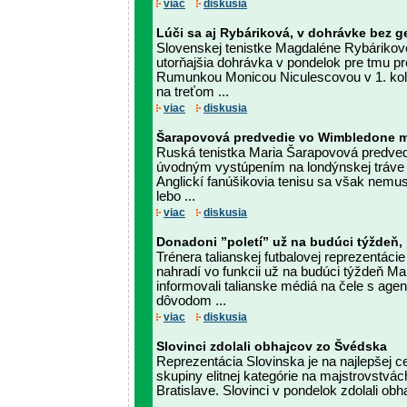
viac
diskusia
Lúči sa aj Rybáriková, v dohrávke bez 
Slovenskej tenistke Magdaléne Rybárikove
utorňajšia dohrávka v pondelok pre tmu p
Rumunkou Monicou Niculescovou v 1. kole
na treťom ...
viac
diskusia
Šarapovová predvedie vo Wimbledone mó
Ruská tenistka Maria Šarapovová predved
úvodným vystúpením na londýnskej tráve 
Anglickí fanúšikovia tenisu sa však nemu
lebo ...
viac
diskusia
Donadoni ”poletí” už na budúci týždeň, p
Trénera talianskej futbalovej reprezentác
nahradí vo funkcii už na budúci týždeň Mar
informovali talianske médiá na čele s ag
dôvodom ...
viac
diskusia
Slovinci zdolali obhajcov zo Švédska
Reprezentácia Slovinska je na najlepšej c
skupiny elitnej kategórie na majstrovstvách
Bratislave. Slovinci v pondelok zdolali obh
...