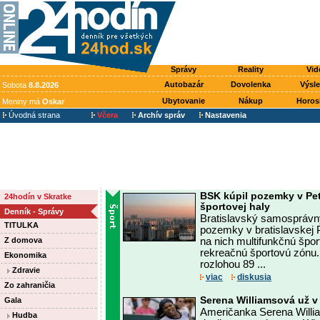
Správy
Reality
Vid
Autobazár
Dovolenka
Výsl
Sobota
8.8.2026
Ubytovanie
Nákup
Horos
Meniny má
Oskar
Úvodná strana
Včera
Archív správ
Nastavenia
BSK kúpil pozemky v Pet
24hodín v Skratke
športovej haly
Denník - Správy
Bratislavský samosprávny
TITULKA
pozemky v bratislavskej P
Z domova
na nich multifunkčnú špo
rekreačnú športovú zónu
Ekonomika
rozlohou 89 ...
Zdravie
viac
diskusia
Zo zahraničia
Serena Williamsová už v 
Gala
Američanka Serena Willia
Hudba