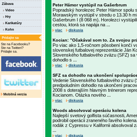
Zábava
Peter Hámor vystúpil na Gašerbrum
Popradský horolezec Peter Hámor spolu 
Video
Morawským vystúpil v stredu o 13.30 h m
Hry
Gašerbrum I (8 068 m). Horolezci vystúpil
Karikatúry
cestou, ktorá sa napája na ...
Kohn
viac
diskusia
Pridajte sa
Kocian: ”Očakával som to. Za svojou prá
Ste na Facebooku?
Po viac ako 1,5-ročnom pôsobení končí vo
Ste na Twitteri?
slovenskej futbalovej reprezentácie Ján K
Pridajte sa.
Slovenského futbalového zväzu (SFZ) sa 
dohodlo s ...
viac
diskusia
SFZ sa dohodlo na ukončení spoluprác
Vedenie Slovenského futbalového zväzu (
predpoludním dohodlo na ukončení pracov
2008 s doterajším hlavným trénerom rep
Mobilná verzia
Kocianom. Otázka nového ...
viac
diskusia
Woods absolvoval operáciu kolena
Najlepší svetový golfista súčasnosti, Ame
podrobil operácii zraneného ľavého kolena.
rodák z Cypressu v Kalifornii absolvoval 
...
viac
diskusia