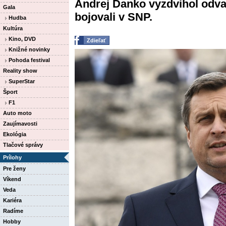
Andrej Danko vyzdvihol odvah
Gala
bojovali v SNP.
Hudba
Kultúra
Kino, DVD
Zdieľať
Knižné novinky
Pohoda festival
Reality show
SuperStar
Šport
F1
Auto moto
Zaujímavosti
Ekológia
Tlačové správy
Prílohy
Pre ženy
Víkend
Veda
Kariéra
Radíme
Hobby