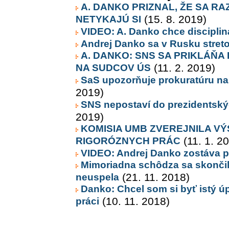
A. DANKO PRIZNAL, ŽE SA RA
NETYKAJÚ SI
(15. 8. 2019)
VIDEO: A. Danko chce discipliná
Andrej Danko sa v Rusku stret
A. DANKO: SNS SA PRIKLÁŇA
NA SUDCOV ÚS
(11. 2. 2019)
SaS upozorňuje prokuratúru na
2019)
SNS nepostaví do prezidentský
2019)
KOMISIA UMB ZVEREJNILA V
RIGORÓZNYCH PRÁC
(11. 1. 2
VIDEO: Andrej Danko zostáva 
Mimoriadna schôdza sa skončil
neuspela
(21. 11. 2018)
Danko: Chcel som si byť istý úp
práci
(10. 11. 2018)