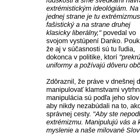
ľudskosti a sme svedkami návr
extrémistickým ideológiám. Na
jednej strane je tu extrémizmus
fašistický a na strane druhej
klasicky liberálny,"
povedal vo
svojom vystúpení Danko. Pouk
že aj v súčasnosti sú tu ľudia,
dokonca v politike, ktorí
"prekrú
uniformy a požívajú dôveru ob
Zdôraznil, že práve v dnešnej
manipulovať klamstvami vytrhn
manipulácia sú podľa jeho slov
aby nikdy nezabúdali na to, ak
správnej cesty.
"Aby ste nepodľa
extrémizmu. Manipulujú vás a k
myslenie a naše milované Slov