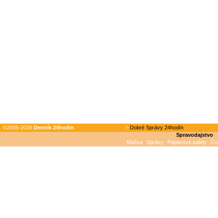
©2005-2026
Denník 24hodin
Dobré Správy 24hodín
Spravodajstvo
Mačka
Správy
Papierové palety
Čo 