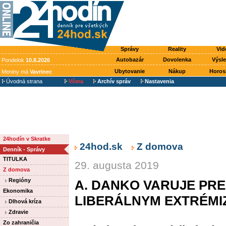
Správy
Reality
Vid
Autobazár
Dovolenka
Výsl
Pondelok
10.8.2026
Ubytovanie
Nákup
Horos
Meniny má
Vavrinec
Úvodná strana
Včera
Archív správ
Nastavenia
24hodín v Skratke
24hod.sk
Z domova
Denník - Správy
TITULKA
29. augusta 2019
Z domova
Regióny
A. DANKO VARUJE PRE
Ekonomika
LIBERÁLNYM EXTRÉM
Dlhová kríza
Zdravie
Zo zahraničia