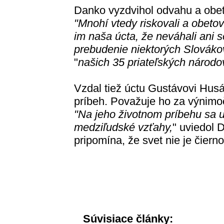
Danko vyzdvihol odvahu a obeta
"Mnohí vtedy riskovali a obetova
im naša úcta, že neváhali ani 
prebudenie niektorých Slováko
"
našich 35 priateľských národo
Vzdal tiež úctu Gustávovi Husá
príbeh. Považuje ho za výnimo
"Na jeho životnom príbehu sa 
medziľudské vzťahy,
" uviedol
pripomína, že svet nie je čiern
Súvisiace články: