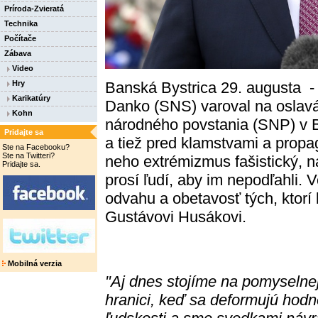
Príroda-Zvieratá
Technika
Počítače
Zábava
Video
Banská Bystrica 29. augusta -
Hry
Karikatúry
Danko (SNS) varoval na oslav
Kohn
národného povstania (SNP) v B
Pridajte sa
a tiež pred klamstvami a propa
Ste na Facebooku?
Ste na Twitteri?
neho extrémizmus fašistický, na
Pridajte sa.
prosí ľudí, aby im nepodľahli. 
odvahu a obetavosť tých, ktorí 
Gustávovi Husákovi.
Mobilná verzia
"Aj dnes stojíme na pomyselne
hranici, keď sa deformujú hodn