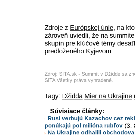
Zdroje z
Európskej únie
, na kt
zároveň uviedli, že na summite
skupín pre kľúčové témy desa
predloženého Kyjevom.
Zdroj: SITA.sk -
Summit v Džidde sa zho
SITA Všetky práva vyhradené.
Tagy:
Džidda
Mier na Ukrajine
Súvisiace články:
Rusi verbujú Kazachov cez rekl
ponúkajú pol milióna rubľov
(3. 
Na Ukrajine odhalili obchodova