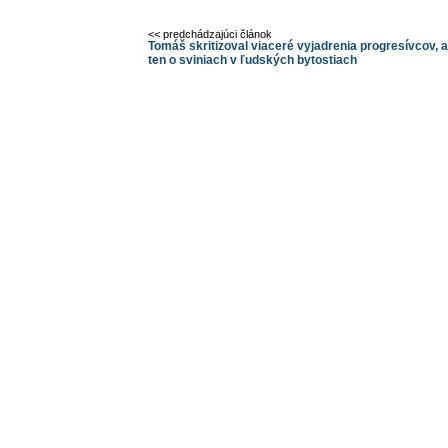
<< predchádzajúci článok
Tomáš skritizoval viaceré vyjadrenia progresívcov, a
ten o sviniach v ľudských bytostiach