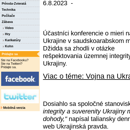
6.8.2023 -
Príroda-Zvieratá
Technika
Počítače
Zábava
Video
Účastníci konferencie o mieri n
Hry
Ukrajine v saudskoarabskom 
Karikatúry
Kohn
Džidda sa zhodli v otázke
Pridajte sa
rešpektovania územnej integrit
Ste na Facebooku?
Ukrajiny.
Ste na Twitteri?
Pridajte sa.
Viac o téme: Vojna na Ukr
Dosiahlo sa spoločné stanovis
Mobilná verzia
integrity a suverenity Ukrajiny
dohody,"
napísal taliansky denní
web Ukrajinská pravda.