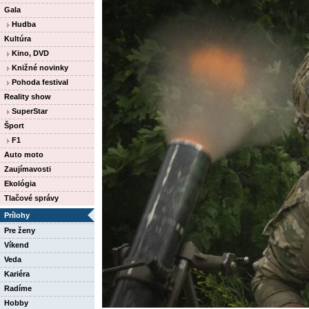
Gala
Hudba
Kultúra
Kino, DVD
Knižné novinky
Pohoda festival
Reality show
SuperStar
Šport
F1
Auto moto
Zaujímavosti
Ekológia
Tlačové správy
Prílohy
Pre ženy
Víkend
Veda
Kariéra
Radíme
Hobby