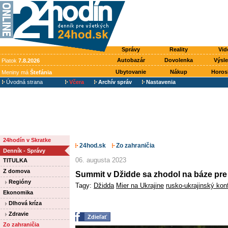
Správy
Reality
Vid
Autobazár
Dovolenka
Výsl
Piatok
7.8.2026
Ubytovanie
Nákup
Horos
Meniny má
Štefánia
Úvodná strana
Včera
Archív správ
Nastavenia
24hodín v Skratke
24hod.sk
Zo zahraničia
Denník - Správy
06. augusta 2023
TITULKA
Z domova
Summit v Džidde sa zhodol na báze pre
Regióny
Tagy:
Džidda
Mier na Ukrajine
rusko-ukrajinský konf
Ekonomika
Dlhová kríza
Zdravie
Zdieľať
Zo zahraničia