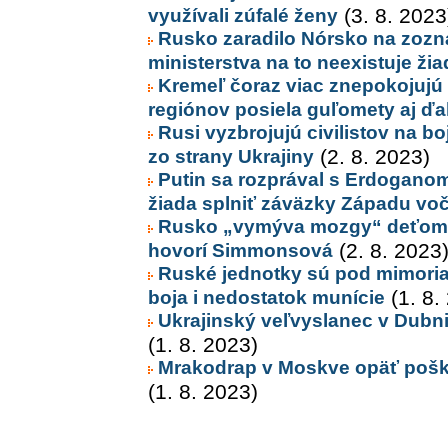
využívali zúfalé ženy
(3. 8. 2023
Rusko zaradilo Nórsko na zozna
ministerstva na to neexistuje ž
Kremeľ čoraz viac znepokojujú 
regiónov posiela guľomety aj ďa
Rusi vyzbrojujú civilistov na b
zo strany Ukrajiny
(2. 8. 2023)
Putin sa rozprával s Erdoganom 
žiada splniť záväzky Západu vo
Rusko „vymýva mozgy“ deťom u
hovorí Simmonsová
(2. 8. 2023
Ruské jednotky sú pod mimoriad
boja i nedostatok munície
(1. 8.
Ukrajinský veľvyslanec v Dubni
(1. 8. 2023)
Mrakodrap v Moskve opäť poškod
(1. 8. 2023)