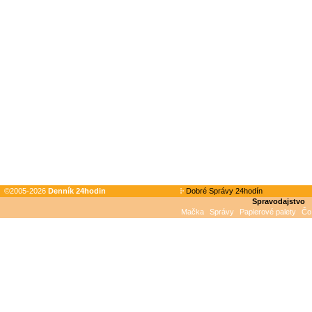
©2005-2026
Denník 24hodin
Dobré Správy 24hodín
Spravodajstvo
Mačka
Správy
Papierové palety
Čo 