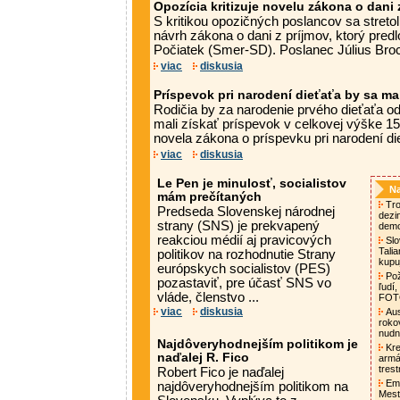
Opozícia kritizuje novelu zákona o dani 
S kritikou opozičných poslancov sa stretol
návrh zákona o dani z príjmov, ktorý predlo
Počiatek (Smer-SD). Poslanec Július Broc
viac
diskusia
Príspevok pri narodení dieťaťa by sa ma
Rodičia by za narodenie prvého dieťaťa o
mali získať príspevok v celkovej výške 15
novela zákona o príspevku pri narodení dieť
viac
diskusia
Le Pen je minulosť, socialistov
Na
mám prečítaných
Tro
Predseda Slovenskej národnej
dezi
strany (SNS) je prekvapený
demo
reakciou médií aj pravicových
Slo
Tali
politikov na rozhodnutie Strany
kupu
európskych socialistov (PES)
Pož
pozastaviť, pre účasť SNS vo
ľudí,
vláde, členstvo ...
FO
viac
diskusia
Aust
roko
nud
Najdôveryhodnejším politikom je
Kre
naďalej R. Fico
armá
tres
Robert Fico je naďalej
Emm
najdôveryhodnejším politikom na
Mest