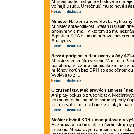
Murgaš bude mať pri rozhodovaní o majet
voľnejšiu ruku. Umožňujú mu to nové zása
viac
diskusia
Minister Harabin znovu dostal výhražný
Minister spravodlivosti Štefan Harabin dne
anonymný e-mail, v ktorom sa mu neznámy
Agentúru SITA o tom informoval hovorca mi
Anonym v ...
viac
diskusia
Rezort podpísal v deň zmeny vlády 421
Ministerstvo vnútra vedené Martinom Pad
pôsobenia v rezorte podpísalo zmluvu v 
miliónov korún bez DPH so spoločnosťou Er
Vyplýva to z ...
viac
diskusia
O zrušení tzv. Mečiarových amnestií ne
Ani piaty pokus o zrušenie tzv. Mečiarov
zákonom nebol na pôde národnej rady úsp
že rokovať o ňom nebude. Za takýto návrh, 
viac
diskusia
Mečiar obvinil KDH z manipulovania vyš
Rozprava v parlamente k návrhu skupiny
zrušenie Mečiarových amnestií sa niesla 