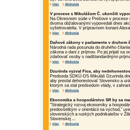
viac
diskusia
V procese s Mikulášom Č. ukončili vyp
Na Okresnom súde v Prešove v procese s
dvoma obžalovanými vypovedali dnes ako 
vyšetrovatelia. V prípravnom konaní Alexa
viac
diskusia
Daňové zákony v parlamente v druhom č
Národná rada posunula do druhého čítania
zákona o dani z príjmov. Po jej prijatí sa
zdaňovať osoby s nadštandardnými príjmam
viac
diskusia
Dzurinda vyzval Fica, aby nedehonestova
Predseda SDKÚ-DS Mikuláš Dzurinda dnes
aby prestal dehonestovať Slovensko a ur
ktorým sa stal predsedom vlády, v zahraničí
viac
diskusia
Ekonomika a hospodárstvo SR by sa mal
"Strategický rozvoj ekonomiky a hospodá
predovšetkým v orientácii na východ," uvi
slovenských a ruských podnikateľov v Žil
Slovenskej ...
viac
diskusia