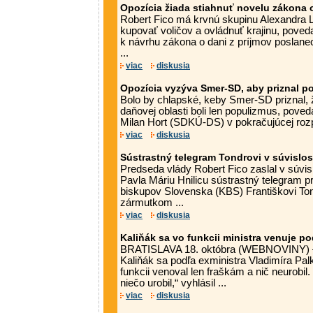
Opozícia žiada stiahnuť novelu zákona o
Robert Fico má krvnú skupinu Alexandra 
kupovať voličov a ovládnuť krajinu, poved
k návrhu zákona o dani z príjmov poslan
...
viac
diskusia
Opozícia vyzýva Smer-SD, aby priznal p
Bolo by chlapské, keby Smer-SD priznal, 
daňovej oblasti boli len populizmus, pove
Milan Hort (SDKÚ-DS) v pokračujúcej rozp
viac
diskusia
Sústrastný telegram Tondrovi v súvislos
Predseda vlády Robert Fico zaslal v súvis
Pavla Máriu Hnilicu sústrastný telegram 
biskupov Slovenska (KBS) Františkovi To
zármutkom ...
viac
diskusia
Kaliňák sa vo funkcii ministra venuje po
BRATISLAVA 18. októbra (WEBNOVINY) – 
Kaliňák sa podľa exministra Vladimíra Pal
funkcii venoval len fraškám a nič neurobil.
niečo urobil,“ vyhlásil ...
viac
diskusia