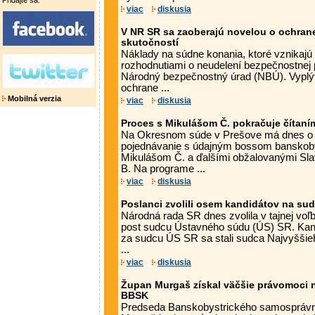
Pridajte sa.
viac
diskusia
V NR SR sa zaoberajú novelou o ochran
skutočností
Náklady na súdne konania, ktoré vznikajú v
rozhodnutiami o neudelení bezpečnostnej p
Národný bezpečnostný úrad (NBÚ). Vyplýv
ochrane ...
Mobilná verzia
viac
diskusia
Proces s Mikulášom Č. pokračuje čítaní
Na Okresnom súde v Prešove má dnes o 
pojednávanie s údajným bossom banskoby
Mikulášom Č. a ďalšími obžalovanými Sl
B. Na programe ...
viac
diskusia
Poslanci zvolili osem kandidátov na su
Národná rada SR dnes zvolila v tajnej vo
post sudcu Ústavného súdu (ÚS) SR. Ka
za sudcu ÚS SR sa stali sudca Najvyššie
...
viac
diskusia
Župan Murgaš získal väčšie právomoci 
BBSK
Predseda Banskobystrického samosprávn