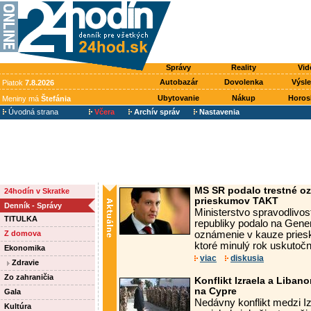
Správy
Reality
Vid
Autobazár
Dovolenka
Výsl
Piatok
7.8.2026
Ubytovanie
Nákup
Horos
Meniny má
Štefánia
Úvodná strana
Včera
Archív správ
Nastavenia
MS SR podalo trestné o
24hodín v Skratke
prieskumov TAKT
Denník - Správy
Ministerstvo spravodlivos
TITULKA
republiky podalo na Gener
Z domova
oznámenie v kauze pries
ktoré minulý rok uskutočn
Ekonomika
viac
diskusia
Zdravie
Zo zahraničia
Konflikt Izraela a Libanon
na Cypre
Gala
Nedávny konflikt medzi 
Kultúra