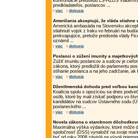
konfrontácie predsedu ĽS-HZDS Vladimír
predkladateľov, poslancov ...
viac
diskusia
Američania akceptujú, že vláda stiahne 
Americká ambasáda na Slovensku akceptu
stiahnutí vojsk z Iraku vo februári na budúci
prekvapujúce, pretože predseda vlády Fic
oznámil ...
viac
diskusia
Poslanci o zúžení imunity a majetkovýc
Zúžiť imunitu poslancov a sudcov je cieľ
zákona, ktorý predložili do parlamentu po
stíhanie poslanca a na jeho zadržanie, ak bo
viac
diskusia
Džentlmenská dohoda pred voľbou kand
Koalícia spolu s opozíciou sa dnes podve
osôb, ktoré by mali získať podporu vo štvr
kandidátov na sudcov Ústavného súdu (
poslaneckého ...
viac
diskusia
Novela zákona o starobnom dôchodkovom
Maximálna výška výdavkov, ktoré môže 
spoločnosť (DSS) vynaložiť na svoje marke
byť od roku 2008 závislá na vývoji prieme