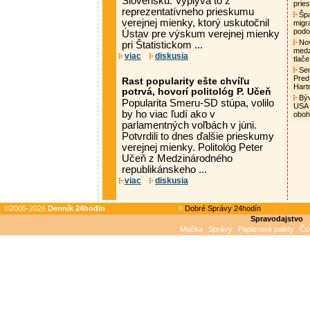
Slovensku. Vyplýva to z
pries
reprezentatívneho prieskumu
Špa
verejnej mienky, ktorý uskutočnil
migra
podo
Ústav pre výskum verejnej mienky
Nov
pri Štatistickom ...
medz
viac
diskusia
tlač
Sen
Pred
Rast popularity ešte chvíľu
Hart
potrvá, hovorí politológ P. Učeň
Býv
Popularita Smeru-SD stúpa, volilo
USA 
by ho viac ľudí ako v
oboh
parlamentných voľbách v júni.
Potvrdili to dnes ďalšie prieskumy
verejnej mienky. Politológ Peter
Učeň z Medzinárodného
republikánskeho ...
viac
diskusia
©2005-2026
Denník 24hodin
Dobré Správy 24hodín
Spravodajstvo
Mačka
Správy
Papierové palety
Čo 