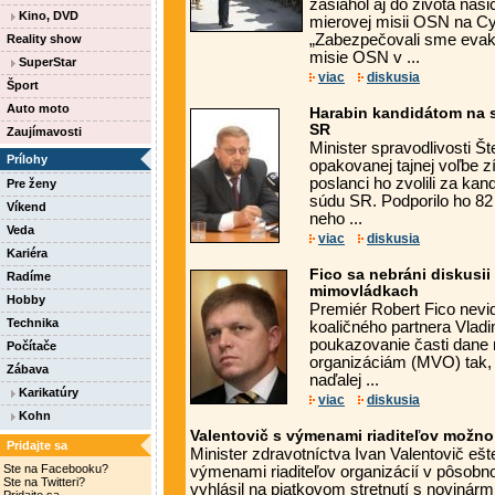
zasiahol aj do života naš
Kino, DVD
mierovej misii OSN na C
„Zabezpečovali sme evaku
Reality show
misie OSN v ...
SuperStar
viac
diskusia
Šport
Auto moto
Harabin kandidátom na
SR
Zaujímavosti
Minister spravodlivosti Š
Prílohy
opakovanej tajnej voľbe z
poslanci ho zvolili za ka
Pre ženy
súdu SR. Podporilo ho 8
Víkend
neho ...
Veda
viac
diskusia
Kariéra
Fico sa nebráni diskusi
Radíme
mimovládkach
Hobby
Premiér Robert Fico nevi
Technika
koaličného partnera Vlad
poukazovanie časti dan
Počítače
organizáciám (MVO) tak, 
Zábava
naďalej ...
Karikatúry
viac
diskusia
Kohn
Valentovič s výmenami riaditeľov možno
Pridajte sa
Minister zdravotníctva Ivan Valentovič eš
Ste na Facebooku?
výmenami riaditeľov organizácií v pôsobno
Ste na Twitteri?
vyhlásil na piatkovom stretnutí s novinármi