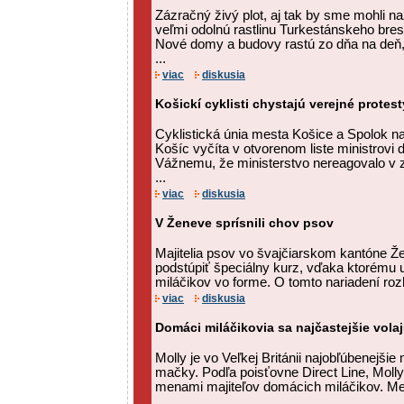
Zázračný živý plot, aj tak by sme mohli n
veľmi odolnú rastlinu Turkestánskeho bres
Nové domy a budovy rastú zo dňa na deň,
...
viac
diskusia
Košickí cyklisti chystajú verejné protest
Cyklistická únia mesta Košice a Spolok n
Košíc vyčíta v otvorenom liste ministrovi
Vážnemu, že ministerstvo nereagovalo v z
...
viac
diskusia
V Ženeve sprísnili chov psov
Majitelia psov vo švajčiarskom kantóne 
podstúpiť špeciálny kurz, vďaka ktorému 
miláčikov vo forme. O tomto nariadení rozh
viac
diskusia
Domáci miláčikovia sa najčastejšie vola
Molly je vo Veľkej Británii najobľúbenejšie
mačky. Podľa poisťovne Direct Line, Molly
menami majiteľov domácich miláčikov. M
...