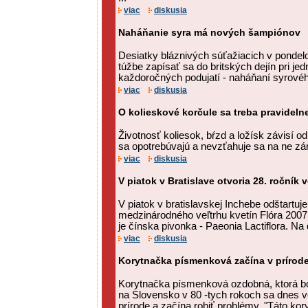
viac
diskusia
Naháňanie syra má nových šampiónov
Desiatky bláznivých súťažiacich v pondelok
túžbe zapísať sa do britských dejín pri j
každoročných podujatí - naháňaní syrového
viac
diskusia
O kolieskové korčule sa treba pravidelne
Životnosť koliesok, bŕzd a ložísk závisí 
sa opotrebúvajú a nevzťahuje sa na ne zá
viac
diskusia
V piatok v Bratislave otvoria 28. ročník 
V piatok v bratislavskej Inchebe odštartuje
medzinárodného veľtrhu kvetín Flóra 2007
je čínska pivonka - Paeonia Lactiflora. Na d
viac
diskusia
Korytnačka písmenková začína v prírode
Korytnačka písmenková ozdobná, ktorá b
na Slovensko v 80 -tych rokoch sa dnes v
prírode a začína robiť problémy. "Táto kor