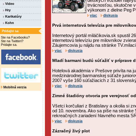
detských vozidiel najvy
Video
trvácnosťou, skutočne 
výkonom z dielne Peg P
Hry
viac
diskusia
Karikatúry
Kohn
Prvá internetová televízia pre milovníkov
Pridajte sa
Internetový portál miláčikovia.sk spustil 
Ste na Facebooku?
internetovú televíziu pre milovníkov zvier
Ste na Twitteri?
Pridajte sa.
Záujemcovia ju nájdu na stránke TV.milacik
viac
diskusia
Mladí barmani budú súťažiť v príprave d
Hotelová akadémia v Prešove privíta na ju
medzinárodnej barmanskej súťaže junioro
2007 vyše 160 súťažiacich z 31 slovenský
viac
diskusia
Mobilná verzia
Zimné štadióny otvoria pre verejnosť o
Všetci korčuliari z Bratislavy a okolia si
od 10. novembra. Ako sa píše na stránke
rekreačných zariadení hlavného mesta SR 
viac
diskusia
Zázračný živý plot