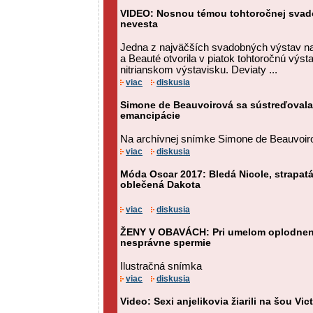
VIDEO: Nosnou témou tohtoročnej svado
nevesta
Jedna z najväčších svadobných výstav n
a Beauté otvorila v piatok tohtoročnú výs
nitrianskom výstavisku. Deviaty ...
viac
diskusia
Simone de Beauvoirová sa sústreďovala
emancipácie
Na archívnej snímke Simone de Beauvoir
viac
diskusia
Móda Oscar 2017: Bledá Nicole, strapatá
oblečená Dakota
viac
diskusia
ŽENY V OBAVÁCH: Pri umelom oplodnení
nesprávne spermie
Ilustračná snímka
viac
diskusia
Video: Sexi anjelikovia žiarili na šou Vic