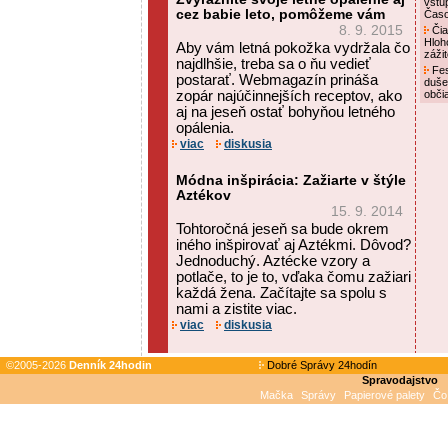
vstú
cez babie leto, pomôžeme vám
Čas
8. 9. 2015
Čia
Hloh
Aby vám letná pokožka vydržala čo
záži
najdlhšie, treba sa o ňu vedieť
Fes
postarať. Webmagazín prináša
duše
zopár najúčinnejších receptov, ako
obči
aj na jeseň ostať bohyňou letného
opálenia.
viac
diskusia
Módna inšpirácia: Zažiarte v štýle
Aztékov
15. 9. 2014
Tohtoročná jeseň sa bude okrem
iného inšpirovať aj Aztékmi. Dôvod?
Jednoduchý. Aztécke vzory a
potlače, to je to, vďaka čomu zažiari
každá žena. Začítajte sa spolu s
nami a zistite viac.
viac
diskusia
©2005-2026
Denník 24hodin
Dobré Správy 24hodín
Spravodajstvo
Mačka
Správy
Papierové palety
Čo 