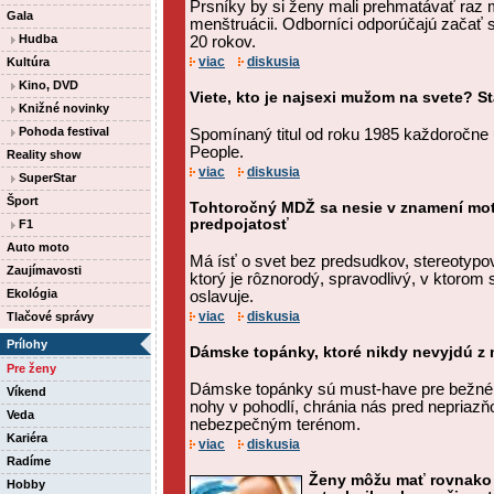
Prsníky by si ženy mali prehmatávať raz 
Gala
menštruácii. Odborníci odporúčajú začať
Hudba
20 rokov.
viac
diskusia
Kultúra
Kino, DVD
Viete, kto je najsexi mužom na svete? S
Knižné novinky
Pohoda festival
Spomínaný titul od roku 1985 každoročne
People.
Reality show
viac
diskusia
SuperStar
Šport
Tohtoročný MDŽ sa nesie v znamení mo
predpojatosť
F1
Auto moto
Má ísť o svet bez predsudkov, stereotypov
Zaujímavosti
ktorý je rôznorodý, spravodlivý, v ktorom 
Ekológia
oslavuje.
viac
diskusia
Tlačové správy
Prílohy
Dámske topánky, ktoré nikdy nevyjdú z
Pre ženy
Dámske topánky sú must-have pre bežné 
Víkend
nohy v pohodlí, chránia nás pred nepriazň
Veda
nebezpečným terénom.
Kariéra
viac
diskusia
Radíme
Ženy môžu mať rovnako 
Hobby