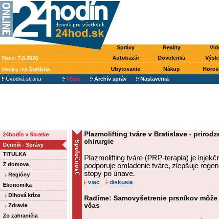
Správy
Reality
Vid
Autobazár
Dovolenka
Výsl
Piatok
7.8.2026
Ubytovanie
Nákup
Horos
Meniny má
Štefánia
Úvodná strana
Včera
Archív správ
Nastavenia
Plazmolifting tváre v Bratislave - priro
24hodín v Skratke
chirurgie
Denník - Správy
TITULKA
Plazmolifting tváre (PRP-terapia) je injek
Z domova
podporuje omladenie tváre, zlepšuje regen
stopy po únave.
Regióny
viac
diskusia
Ekonomika
Dlhová kríza
Radíme: Samovyšetrenie prsníkov môže
včas
Zdravie
Zo zahraničia