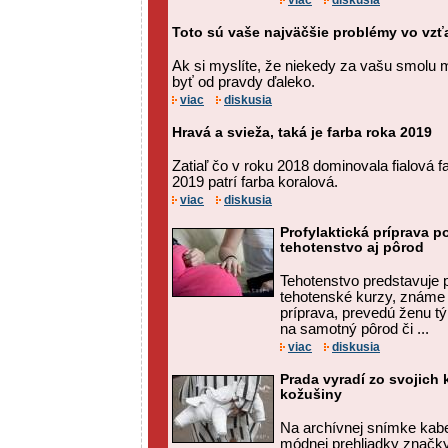
viac
diskusia
Toto sú vaše najväčšie problémy vo vz
Ak si myslíte, že niekedy za vašu smolu
byť od pravdy ďaleko.
viac
diskusia
Hravá a svieža, taká je farba roka 2019
Zatiaľ čo v roku 2018 dominovala fialová 
2019 patrí farba koralová.
viac
diskusia
Profylaktická príprava 
tehotenstvo aj pôrod
Tehotenstvo predstavuje p
tehotenské kurzy, známe a
príprava, prevedú ženu tý
na samotný pôrod či ...
viac
diskusia
Prada vyradí zo svojich 
kožušiny
Na archívnej snímke kabe
módnej prehliadky značky