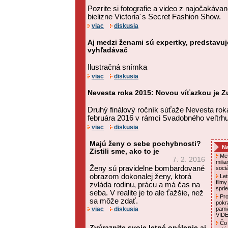
Pozrite si fotografie a video z najočakáva
bielizne Victoria´s Secret Fashion Show.
viac
diskusia
Aj medzi ženami sú expertky, predstavuj
vyhľadávač
Ilustračná snímka
viac
diskusia
Nevesta roka 2015: Novou víťazkou je 
Druhý finálový ročník súťaže Nevesta rok
februára 2016 v rámci Svadobného veľtrhu
viac
diskusia
Majú ženy o sebe pochybnosti?
Na
Zistili sme, ako to je
Met
7. 2. 2016
mili
Ženy sú pravidelne bombardované
soci
obrazom dokonalej ženy, ktorá
Letn
film
zvláda rodinu, prácu a má čas na
spri
seba. V realite je to ale ťažšie, než
Pro
sa môže zdať.
pokr
viac
diskusia
pami
VID
Čo 
Zvýraznite svoje letné opálenie aj