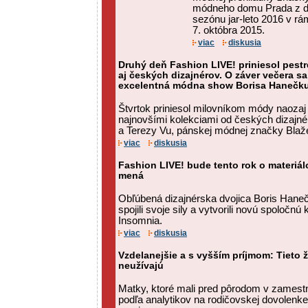
módneho domu Prada z d
sezónu jar-leto 2016 v rá
7. októbra 2015.
viac
diskusia
Druhý deň Fashion LIVE! priniesol pest
aj českých dizajnérov. O záver večera s
excelentná módna show Borisa Hanečk
Štvrtok priniesol milovníkom módy naozaj 
najnovšími kolekciami od českých dizajné
a Terezy Vu, pánskej módnej značky Blažek
viac
diskusia
Fashion LIVE! bude tento rok o materiá
mená
Obľúbená dizajnérska dvojica Boris Hane
spojili svoje sily a vytvorili novú spoločn
Insomnia.
viac
diskusia
Vzdelanejšie a s vyšším príjmom: Tieto 
neužívajú
Matky, ktoré mali pred pôrodom v zamestna
podľa analytikov na rodičovskej dovolenk