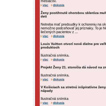
mesiacov.
viac
diskusia
Ženy postihnuté chorobou skleróza mul
deti
Netreba mať predsudky k ochoreniu na skle
nemožno podceňovať jej príznaky. To je hl
liečených pacientov z ...
viac
diskusia
Louis Vuitton otvorí nové dielne pre ve
produktoch
Ilustračná snímka.
viac
diskusia
Projekt Ženy 21. storočia dá návod na z
Ilustračná snímka.
viac
diskusia
V Košiciach sa stretnú inšpiratívne ženy
nápady
Ilustračná snímka
viac
diskusia