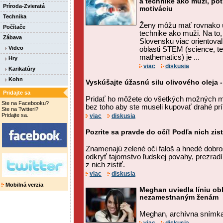
a technike ako muži, pot
Príroda-Zvieratá
motiváciu
Technika
Ženy môžu mať rovnako ú
Počítače
technike ako muži. Na to
Zábava
Slovensku viac orientoval
Video
oblasti STEM (science, t
mathematics) je ...
Hry
viac
diskusia
Karikatúry
Kohn
Vyskúšajte úžasnú silu olivového oleja -
Pridajte sa
Pridať ho môžete do všetkých možných m
Ste na Facebooku?
bez toho aby ste museli kupovať drahé prí
Ste na Twitteri?
Pridajte sa.
viac
diskusia
Pozrite sa pravde do očí! Podľa nich zi
Znamenajú zelené oči faloš a hnedé dobr
odkryť tajomstvo ľudskej povahy, prezrad
z nich zistiť.
viac
diskusia
Mobilná verzia
Meghan uviedla líniu ob
nezamestnaným ženám
Meghan, archívna snímka