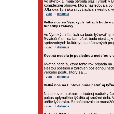
Vo štvrtok 1. mája otvorila pláž Tyršák v B
komplexnej obnove, ktorá nasledovala po 
„Obnova Tyršáku si vyžiadala investíciu vo
viac
diskusia
Veľká noc vo Vysokých Tatrách bude v 
turistiky i zábavy
Vo Vysokých Tatrách sa bude lyžovať aj p
Sviatočné dni sa tam však budú niesť aj v 
sprievodných kultúrnych a zábavných pro
viac
diskusia
Kvetná nedeľa je poslednou nedeľou v 
Kvetná nedeľa, ktorá tento rok pripadá na 1
šiestou pôstnou a zároveň poslednou ned
veľkého pôstu, ktorý sa ...
viac
diskusia
Veľká noc na Liptove bude patriť aj lyži
Na Liptove sa okrem prírodnej nádielky če
počas uplynulého týždňa aj snežné delá. 
určite lyžiarska. Skonštatovala to manaž
viac
diskusia