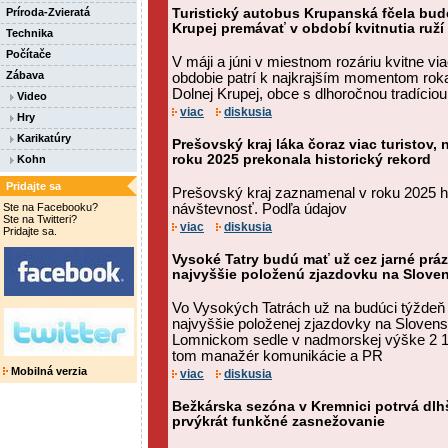
Príroda-Zvieratá
Turistický autobus Krupanská fčela bud
Krupej premávať v období kvitnutia ruž
Technika
Počítače
V máji a júni v miestnom rozáriu kvitne vi
Zábava
obdobie patrí k najkrajším momentom rok
Dolnej Krupej, obce s dlhoročnou tradíciou 
Video
viac
diskusia
Hry
Karikatúry
Prešovský kraj láka čoraz viac turistov,
roku 2025 prekonala historický rekord
Kohn
Pridajte sa
Prešovský kraj zaznamenal v roku 2025 hi
Ste na Facebooku?
návštevnosť. Podľa údajov
Ste na Twitteri?
viac
diskusia
Pridajte sa.
Vysoké Tatry budú mať už cez jarné prá
najvyššie položenú zjazdovku na Slov
Vo Vysokých Tatrách už na budúci týždeň
najvyššie položenej zjazdovky na Sloven
Lomnickom sedle v nadmorskej výške 2 19
tom manažér komunikácie a PR
Mobilná verzia
viac
diskusia
Bežkárska sezóna v Kremnici potrvá dlhš
prvýkrát funkčné zasnežovanie