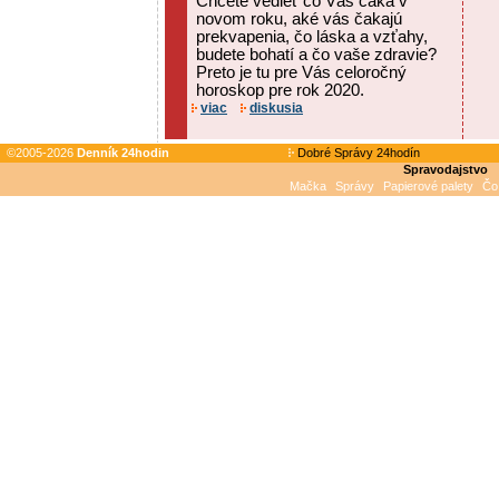
Chcete vedieť čo Vás čaká v
novom roku, aké vás čakajú
prekvapenia, čo láska a vzťahy,
budete bohatí a čo vaše zdravie?
Preto je tu pre Vás celoročný
horoskop pre rok 2020.
viac
diskusia
©2005-2026
Denník 24hodin
Dobré Správy 24hodín
Spravodajstvo
Mačka
Správy
Papierové palety
Čo 