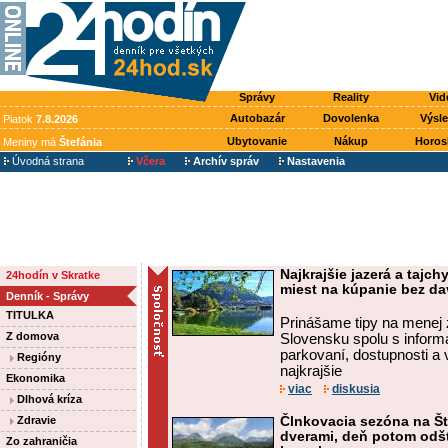
Správy
Reality
Vid
Autobazár
Dovolenka
Výsl
Piatok
7.8.2026
Ubytovanie
Nákup
Horos
Meniny má
Štefánia
Úvodná strana
Včera
Archív správ
Nastavenia
Najkrajšie jazerá a tajc
24hodín v Skratke
miest na kúpanie bez d
Denník - Správy
TITULKA
Prinášame tipy na menej 
Z domova
Slovensku spolu s inform
parkovaní, dostupnosti a 
Regióny
najkrajšie
Ekonomika
viac
diskusia
Dlhová kríza
Zdravie
Člnkovacia sezóna na Št
dverami, deň potom odšt
Zo zahraničia