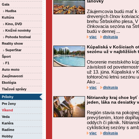
lanovky
Gala
Hudba
Záujemcovia budú mať k d
drevených člnov kotviaci
Kultúra
brehu Štrbského plesa. V 
Kino, DVD
člnkovacia sezóna na Štr
Knižné novinky
budú v dennej ...
viac
diskusia
Pohoda festival
Reality show
Kúpaliská v Košiciach o
SuperStar
sezónu už v najbližších
Šport
Otvorenie mestského kúp
F1
závislosti od poveternos
Auto moto
už 13. júna. Kúpaliská v K
Zaujímavosti
tohtoročnú letnú sezónu u
Ako ...
Ekológia
viac
diskusia
Tlačové správy
Prílohy
Nitriansky kraj chce byť
jeden, láka na desiatky 
Pre ženy
Víkend
Región stavia na pokojne
Veda
prevýšením, ktoré dopĺňa
oddych či piknik. Nitrians
Kariéra
cyklistickej sezóny s ambí
Radíme
viac
diskusia
Hobby