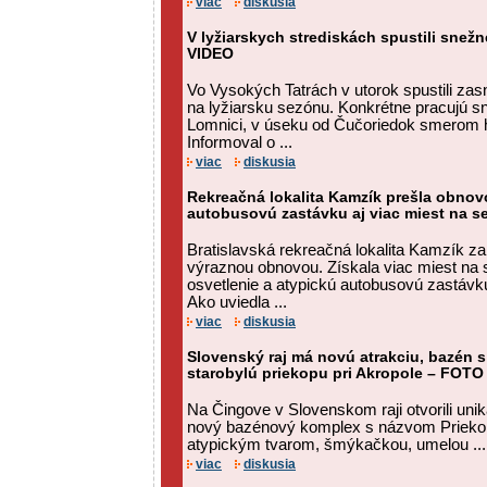
viac
diskusia
V lyžiarskych strediskách spustili snežné
VIDEO
Vo Vysokých Tatrách v utorok spustili zas
na lyžiarsku sezónu. Konkrétne pracujú sn
Lomnici, v úseku od Čučoriedok smerom h
Informoval o ...
viac
diskusia
Rekreačná lokalita Kamzík prešla obnovo
autobusovú zastávku aj viac miest na 
Bratislavská rekreačná lokalita Kamzík za
výraznou obnovou. Získala viac miest na 
osvetlenie a atypickú autobusovú zastávku
Ako uviedla ...
viac
diskusia
Slovenský raj má novú atrakciu, bazén
starobylú priekopu pri Akropole – FOTO
Na Čingove v Slovenskom raji otvorili unik
nový bazénový komplex s názvom Priekop
atypickým tvarom, šmýkačkou, umelou ...
viac
diskusia