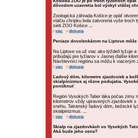
Košická ZOO je po troch týždňoch opäť 
dôvodom uzavretia bol výskyt vtáčej ch
Zoologická záhrada Košice je opäť otvoren
vtáčiu chrípku bola zatvorená vyše troch 
sieti ZOO Košice ...
viac
diskusia
Peniaze dovolenkárom na Liptove môže u
Na Liptove sa už viac ako týždeň lyžuje a 
pribúdajú pre lyžiarov v Jasnej ďalšie kilo
Návštevníci regiónu sa môžu k viacerým 
viac
diskusia
Ľadový dóm, kilometre zjazdoviek a bežk
skialpinizmus aj rôzne podujatia. Vysok
ponúknuť
Región Vysokých Tatier láka počas zimy 
kilometrov vždy upravených zjazdoviek 
snehu, Tatranský ľadový dóm, bežecké lyžo
skialpinizmus. ...
viac
diskusia
Skialp na zjazdovkách vo Vysokých Tatr
Aká bude jeho cena?