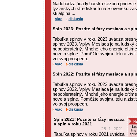
Nadchádzajúca lyžiarska sezóna prinesie
lyžiarskych strediskách na Slovensku zás
skialp na ...
viac
diskusia
Spln 2023: Pozrite si fázy mesiaca a spl
Tabuľka splnov v roku 2023 uvádza presný
splnov 2023. Vplyv Mesiaca je na ľudský
nepopierateľný. Mnohé jeho energie cítime
nove a splne. Pomôžte svojmu telu a zisti
vo svoj prospech.
viac
diskusia
Spln 2022: Pozrite si fázy mesiaca a spl
Tabuľka splnov v roku 2022 uvádza presný
splnov 2022. Vplyv Mesiaca je na ľudský
nepopierateľný. Mnohé jeho energie cítime
nove a splne. Pomôžte svojmu telu a zisti
vo svoj prospech.
viac
diskusia
Spln 2021: Pozrite si fázy mesiaca
Na
a spln v roku 2021
Letn
28. 1. 2021
film
Tabuľka splnov v roku 2021 uvádza
spri