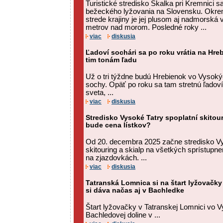
Turistické stredisko Skalka pri Kremnici 
bežeckého lyžovania na Slovensku. Okre
strede krajiny je jej plusom aj nadmorská 
metrov nad morom. Posledné roky ...
viac
diskusia
Ľadoví sochári sa po roku vrátia na Hre
tim tonám ľadu
Už o tri týždne budú Hrebienok vo Vysoký
sochy. Opäť po roku sa tam stretnú ľadoví 
sveta, ...
viac
diskusia
Stredisko Vysoké Tatry spoplatní skitou
bude cena lístkov?
Od 20. decembra 2025 začne stredisko Vy
skitouring a skialp na všetkých sprístup
na zjazdovkách. ...
viac
diskusia
Tatranská Lomnica si na štart lyžovačky
si dáva načas aj v Bachledke
Štart lyžovačky v Tatranskej Lomnici vo V
Bachledovej doline v ...