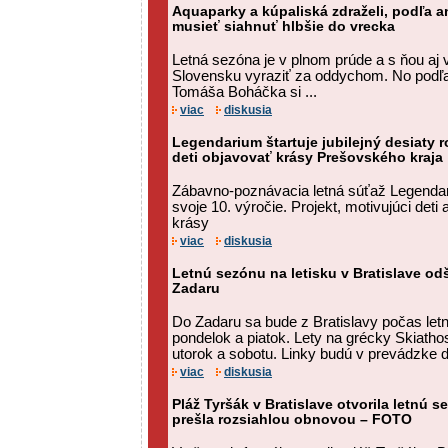
Aquaparky a kúpaliská zdraželi, podľa a
musieť siahnuť hlbšie do vrecka
Letná sezóna je v plnom prúde a s ňou aj
Slovensku vyraziť za oddychom. No podľa
Tomáša Boháčka si ...
viac
diskusia
Legendarium štartuje jubilejný desiaty r
deti objavovať krásy Prešovského kraja
Zábavno-poznávacia letná súťaž Legendar
svoje 10. výročie. Projekt, motivujúci deti 
krásy
viac
diskusia
Letnú sezónu na letisku v Bratislave od
Zadaru
Do Zadaru sa bude z Bratislavy počas letn
pondelok a piatok. Lety na grécky Skiath
utorok a sobotu. Linky budú v prevádzke 
viac
diskusia
Pláž Tyršák v Bratislave otvorila letnú
prešla rozsiahlou obnovou – FOTO