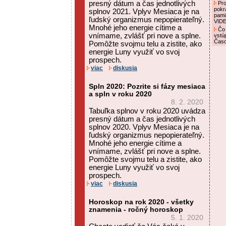
presný dátum a čas jednotlivých
Pro
pokr
splnov 2021. Vplyv Mesiaca je na
pami
ľudský organizmus nepopierateľný.
VID
Mnohé jeho energie cítime a
Čo 
vnímame, zvlášť pri nove a splne.
vstú
Čas
Pomôžte svojmu telu a zistite, ako
energie Luny využiť vo svoj
prospech.
viac
diskusia
Spln 2020: Pozrite si fázy mesiaca
a spln v roku 2020
8. 2. 2020
Tabuľka splnov v roku 2020 uvádza
presný dátum a čas jednotlivých
splnov 2020. Vplyv Mesiaca je na
ľudský organizmus nepopierateľný.
Mnohé jeho energie cítime a
vnímame, zvlášť pri nove a splne.
Pomôžte svojmu telu a zistite, ako
energie Luny využiť vo svoj
prospech.
viac
diskusia
Horoskop na rok 2020 - všetky
znamenia - ročný horoskop
5. 1. 2020