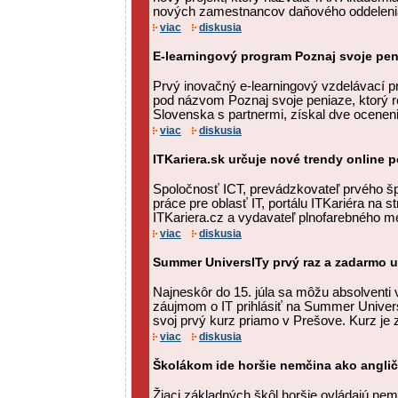
nových zamestnancov daňového oddeleni
viac
diskusia
E-learningový program Poznaj svoje pe
Prvý inovačný e-learningový vzdelávací 
pod názvom Poznaj svoje peniaze, ktorý re
Slovenska s partnermi, získal dve ocenenia
viac
diskusia
ITKariera.sk určuje nové trendy online 
Spoločnosť ICT, prevádzkovateľ prvého šp
práce pre oblasť IT, portálu ITKariéra na s
ITKariera.cz a vydavateľ plnofarebného me
viac
diskusia
Summer UniversITy prvý raz a zadarmo u
Najneskôr do 15. júla sa môžu absolventi
záujmom o IT prihlásiť na Summer UniversI
svoj prvý kurz priamo v Prešove. Kurz je 
viac
diskusia
Školákom ide horšie nemčina ako anglič
Žiaci základných škôl horšie ovládajú nemč