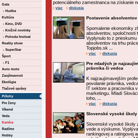
potenciálneho zamestnanca na získanie n
Gala
viac
diskusia
Hudba
Kultúra
Postavenie absolventov 
Kino, DVD
Spomalenie ekonomiky zh
Knižné novinky
absolventov, spoločnosti t
Pohoda festival
Vyplynulo to z prieskumu
absolventov na trhu práce,
Reality show
Topjobs.sk ...
SuperStar
viac
diskusia
Šport
F1
Pre mladých je najzaují
právnika či vedca
Auto moto
Zaujímavosti
K najzaujímavejším profe
Ekológia
povolanie právnika, vedc
IT sektore a pracovníka v
Tlačové správy
marketingu. Mladí Slováci
Prílohy
toho, ...
Pre ženy
viac
diskusia
Víkend
Slovenské vysoké školy
Veda
Kariéra
Slovenské vysoké školy 
vede a výskume. Vyplýva
Radíme
rankingovej a ratingovej 
Hobby