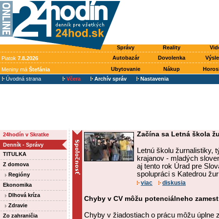
Správy
Reality
Vid
Autobazár
Dovolenka
Výsl
Piatok
7.8.2026
Ubytovanie
Nákup
Horos
Meniny má
Štefánia
Úvodná strana
Včera
Archív správ
Nastavenia
Začína sa Letná škola žu
24hodín v Skratke
Denník - Správy
Letnú školu žurnalistiky,
TITULKA
krajanov - mladých sloven
Z domova
aj tento rok Úrad pre Slov
spolupráci s Katedrou žurna
Regióny
viac
diskusia
Ekonomika
Dlhová kríza
Chyby v CV môžu potenciálneho zamestn
Zdravie
Chyby v žiadostiach o prácu môžu úplne 
Zo zahraničia