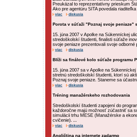
Preukázal to reprezentatívny prieskum Štá
Ako pre agentúru SITA povedala riaditeľka 
viac
diskusia
Porota v súťaži "Poznaj svoje peniaze" 
15. júna 2007 v Apolke na Súkenníckej ulici
stredoškolskí študenti, finalisti súťaže i
svoje peniaze prezentovali svoje odborné 
viac
diskusia
Blíži sa finálové kolo súťaže programu 
15. júna 2007 sa v Apolke na Súkenníckej ul
stretnú stredoškolskí študenti, ktorí sú a
Poznaj svoje peniaze. Staneme sa účastník
viac
diskusia
Tréning manažérskeho rozhodovania
Stredoškolskí študenti zapojení do progr
každoročne majú možnosť zúčastniť sa sú
simulácii trhu MESE (Manažérske a ekon
cvičenie). ...
viac
diskusia
Angličtina na internete zadarmo