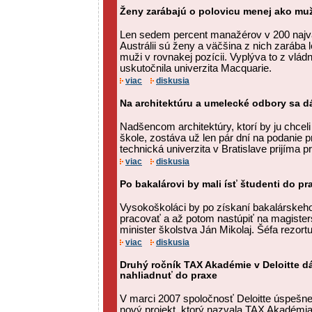
Ženy zarábajú o polovicu menej ako muž
Len sedem percent manažérov v 200 najv
Austrálii sú ženy a väčšina z nich zarába l
muži v rovnakej pozícii. Vyplýva to z vlá
uskutočnila univerzita Macquarie.
viac
diskusia
Na architektúru a umelecké odbory sa dá 
Nadšencom architektúry, ktorí by ju chcel
škole, zostáva už len pár dní na podanie 
technická univerzita v Bratislave prijíma pr
viac
diskusia
Po bakalárovi by mali ísť študenti do pr
Vysokoškoláci by po získaní bakalárskeho t
pracovať a až potom nastúpiť na magister
minister školstva Ján Mikolaj. Šéfa rezortu 
viac
diskusia
Druhý ročník TAX Akadémie v Deloitte 
nahliadnuť do praxe
V marci 2007 spoločnosť Deloitte úspešn
nový projekt, ktorý nazvala TAX Akadémia.