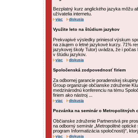
Bezplatný kurz anglického jazyka môžu ab
užívatelia internetu.
viac
diskusia
Využite leto na štúdium jazykov
Prekvapivé výsledky priniesol výskum sp
na záujem o letné jazykové kurzy. 71% r
jazykovej školy Tutor) uvádza, že i počas
v štúdiu jazykov.
viac
diskusia
Spoločenská zodpovednosť firiem
Za odbornej garancie poradenskej skupi
Group organizuje občianske združenie Klu
medzinárodnú konferenciu na tému Spol
firiem ako nástroj ...
viac
diskusia
Pozvánka na seminár o Metropolitných o
Občianske združenie Partnerstvá pre pro
na odborný seminár „Metropolitné optické
program Informatizácia spoločnosti)“, ktorý
viac
diskusia