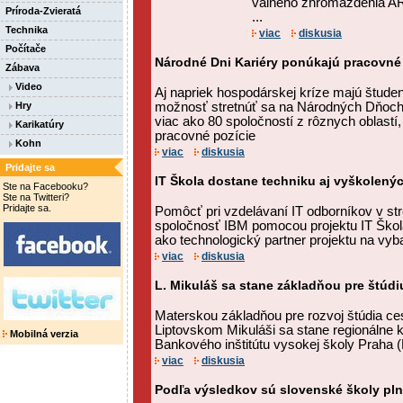
valného zhromaždenia AR
Príroda-Zvieratá
...
Technika
viac
diskusia
Počítače
Národné Dni Kariéry ponúkajú pracovné pr
Zábava
Video
Aj napriek hospodárskej kríze majú študent
Hry
možnosť stretnúť sa na Národných Dňoch
viac ako 80 spoločností z rôznych oblastí
Karikatúry
pracovné pozície
Kohn
viac
diskusia
Pridajte sa
IT Škola dostane techniku aj vyškolen
Ste na Facebooku?
Ste na Twitteri?
Pridajte sa.
Pomôcť pri vzdelávaní IT odborníkov v st
spoločnosť IBM pomocou projektu IT Škol
ako technologický partner projektu na vyb
viac
diskusia
L. Mikuláš sa stane základňou pre štú
Materskou základňou pre rozvoj štúdia ce
Liptovskom Mikuláši sa stane regionálne 
Mobilná verzia
Bankového inštitútu vysokej školy Praha (
viac
diskusia
Podľa výsledkov sú slovenské školy pln