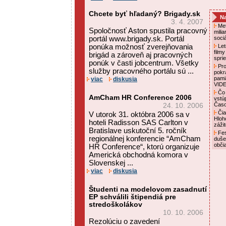
Chcete byť hľadaný? Brigady.sk
Na
3. 4. 2007
Met
Spoločnosť Aston spustila pracovný
mili
portál www.brigady.sk. Portál
soci
ponúka možnosť zverejňovania
Letn
film
brigád a zároveň aj pracovných
spri
ponúk v časti jobcentrum. Všetky
Pro
služby pracovného portálu sú ...
pokr
pami
viac
diskusia
VID
Čo 
AmCham HR Conference 2006
vstú
Čas
24. 10. 2006
Čia
V utorok 31. októbra 2006 sa v
Hloh
hoteli Radisson SAS Carlton v
záži
Bratislave uskutoční 5. ročník
Fes
regionálnej konferencie “AmCham
duše
obči
HR Conference“, ktorú organizuje
Americká obchodná komora v
Slovenskej ...
viac
diskusia
Študenti na modelovom zasadnutí
EP schválili štipendiá pre
stredoškolákov
10. 10. 2006
Rezolúciu o zavedení