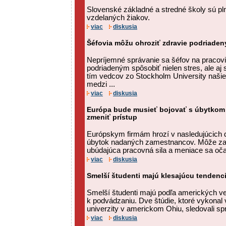
Slovenské základné a stredné školy sú p
vzdelaných žiakov.
viac
diskusia
Šéfovia môžu ohroziť zdravie podriade
Nepríjemné správanie sa šéfov na pracov
podriadeným spôsobiť nielen stres, ale a
tím vedcov zo Stockholm University naši
medzi ...
viac
diskusia
Európa bude musieť bojovať s úbytkom t
zmeniť prístup
Európskym firmám hrozí v nasledujúcich 
úbytok nadaných zamestnancov. Môže za 
ubúdajúca pracovná sila a meniace sa oč
viac
diskusia
Smelší študenti majú klesajúcu tendenc
Smelší študenti majú podľa amerických v
k podvádzaniu. Dve štúdie, ktoré vykonal 
univerzity v americkom Ohiu, sledovali spr
viac
diskusia