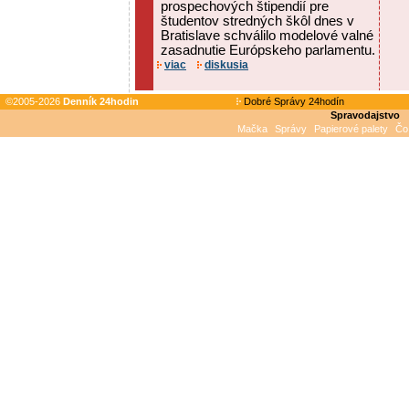
prospechových štipendií pre
študentov stredných škôl dnes v
Bratislave schválilo modelové valné
zasadnutie Európskeho parlamentu.
viac
diskusia
©2005-2026
Denník 24hodin
Dobré Správy 24hodín
Spravodajstvo
Mačka
Správy
Papierové palety
Čo 