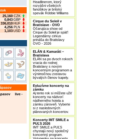
Headlinerom, ktorý
rozvášni všetkých
fanúšikov je britský
stok
spevák Robbie Williams
25,160
CZK
0,843
GBP
Cirque du Soleil v
336,010
HUF
Bratislave - OVO
4,256
PLN
Očarujúca show od
1,103
USD
Cirque du Soleil je späť!
Legendárny cirkus
prináša do Bratislavy
OVO - 2026
ELÁN & Kamaráti –
Bratislava
ELÁN sa po dvoch rokoch
vracia do rodnej
Bratislavy s novým
koncertným programom a
výnimočnou zostavou
bývalých členov kapely.
Exluzívne koncerty na
zápasov
zámku
Aj tento rok si môžete užiť
ápasov live -
koncerty na nádvorí
nádherného hotela a
zámku zároveň. Vyberte
si z nasledovných
plánovaných koncertov.
Koncerty IMT SMILE a
PUĽS 2026
IMT SMILE a PUĽS
chystajú nový spoločný
koncertný program.
Vstupenky na koncerty