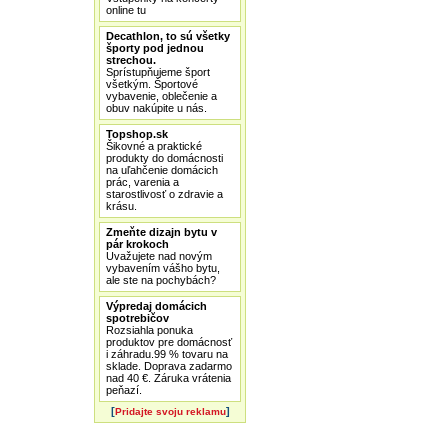
online tu
Decathlon, to sú všetky
športy pod jednou
strechou.
Sprístupňujeme šport
všetkým. Športové
vybavenie, oblečenie a
obuv nakúpite u nás.
Topshop.sk
Šikovné a praktické
produkty do domácnosti
na uľahčenie domácich
prác, varenia a
starostlivosť o zdravie a
krásu.
Zmeňte dizajn bytu v
pár krokoch
Uvažujete nad novým
vybavením vášho bytu,
ale ste na pochybách?
Výpredaj domácich
spotrebičov
Rozsiahla ponuka
produktov pre domácnosť
i záhradu.99 % tovaru na
sklade. Doprava zadarmo
nad 40 €. Záruka vrátenia
peňazí.
[
]
Pridajte svoju reklamu