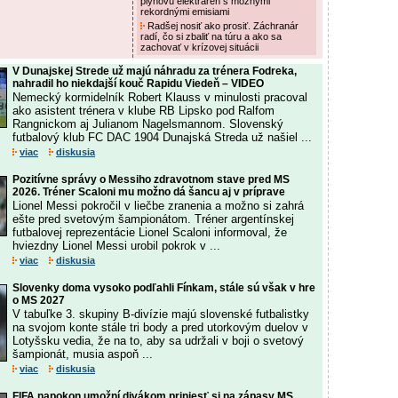
plynovú elektráreň s možnými
rekordnými emisiami
Radšej nosiť ako prosiť. Záchranár
radí, čo si zbaliť na túru a ako sa
zachovať v krízovej situácii
V Dunajskej Strede už majú náhradu za trénera Fodreka,
nahradil ho niekdajší kouč Rapidu Viedeň – VIDEO
Nemecký kormidelník Robert Klauss v minulosti pracoval
ako asistent trénera v klube RB Lipsko pod Ralfom
Rangnickom aj Julianom Nagelsmannom. Slovenský
futbalový klub FC DAC 1904 Dunajská Streda už našiel ...
viac
diskusia
Pozitívne správy o Messiho zdravotnom stave pred MS
2026. Tréner Scaloni mu možno dá šancu aj v príprave
Lionel Messi pokročil v liečbe zranenia a možno si zahrá
ešte pred svetovým šampionátom. Tréner argentínskej
futbalovej reprezentácie Lionel Scaloni informoval, že
hviezdny Lionel Messi urobil pokrok v ...
viac
diskusia
Slovenky doma vysoko podľahli Fínkam, stále sú však v hre
o MS 2027
V tabuľke 3. skupiny B-divízie majú slovenské futbalistky
na svojom konte stále tri body a pred utorkovým duelov v
Lotyšsku vedia, že na to, aby sa udržali v boji o svetový
šampionát, musia aspoň ...
viac
diskusia
FIFA napokon umožní divákom priniesť si na zápasy MS