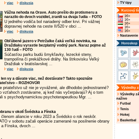
TV tipy
viac
diskusia
Kurzový lí
Vážna nehoda na Orave. Auto prešlo do protismeru a
1€=
narazilo do dvoch vozidiel, zranili sa dvaja ľudia – FOTO
1€=
U jedného vodiča bol nariadený odber krvi. Pri vážnej
1€=
dopravnej nehode na ceste II/520 v obci ...
1€=
1€=
viac
diskusia
Nastavenie
Obľúbené jazero v Petržalke čaká veľká novinka, na
Horoskop
Draždiaku vyrastie bezplatný vodný park. Naraz pojme až
130 ľudí – FOTO
Súčasťou parku budú šmykľavky, lezecké steny,
trampolína či prekážkové dráhy. Na štrkovisku Veľký
Draždiak v bratislavskej ...
viac
diskusia
 len vy a dávate viac, než dostávate? Takto spoznáte
riateľstvo – ROZHOVOR
e priateľstvo už nie je vyvážené, ale dlhodobo jednostranné?
Výsledky 
o vzťahoch zostávame, aj keď nás vyčerpávajú? Aj o tom
Výsledky z
li s psychodynamickou psychoterapeutkou Mgr. ...
naživo
Futbal
Tenis
obranu v okolí Švédska a Fínska
Hokej
 členom aliancie v roku 2023 a Švédsko o rok neskôr.
Basketbal
TO v sobotu začali operácie zamerané na posilnenie obrany
 a Fínska, dvoch ...