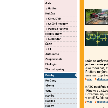
Gala
Hudba
Kultúra
Kino, DVD
Knižné novinky
Pohoda festival
Reality show
SuperStar
Šport
F1
Auto moto
Zaujímavosti
Stále sa ozývate
Ekológia
jednostranné p
Ako rozoznať, ž
Tlačové správy
Prečo v takýcht
sme sa rozpráva
Prílohy
viac
diskusia
Pre ženy
Víkend
NATO posilňuje 
Fínsko sa stalo
Veda
Pozemné sily NA
Kariéra
v okolí Švédska
Radíme
viac
diskusia
Hobby