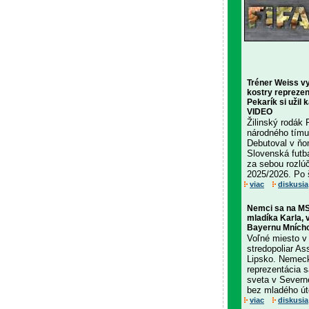
Tréner Weiss v
kostry reprezen
Pekarík si užil 
VIDEO
Žilinský rodák 
národného tímu
Debutoval v ň
Slovenská futb
za sebou rozlú
2025/2026. Po š
viac
diskusia
Nemci sa na MS
mladíka Karla,
Bayernu Mníchov
Voľné miesto v 
stredopoliar A
Lipsko. Nemeck
reprezentácia 
sveta v Severn
bez mladého úto
viac
diskusia