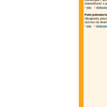
starostlivosť o
viac
diskusia
Putin jednoduch
Ukrajinský prezi
výzvou na okamž
viac
diskusia