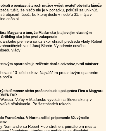
obrali o peniaze, štyroch mužov vyšetrovateľ obvinil z lúpeže
čal tušiť, že niečo nie je v poriadku, pokúsil sa uniknúť.
isti objasnili lúpež, ku ktorej došlo v nedeľu 31. mája v
na osôb si ...
iéra Magyara o tom, že Maďarsko je aj svojím vlastným
Gröhling ako jeho prvé zakopnutie
ďarského premiéra sa už skôr ohradil predseda vlády Robert
 zahraničných vecí Juraj Blanár. Vyjadrenie nového
dsedu vlády
tovým opatrením je zníženie daní a odvodov, tvrdí minister
chovaní 13. dôchodkov. Najväčším prorastovým opatrením
e podľa
rých démonov alebo prečo nebude spolupráca Fica a Magyara
 KOMENTÁR
Weissa. Voľby v Maďarsku vyvolali na Slovensku aj v
 veľké očakávania. Po šestnástich rokoch ...
do Francúzska. V Normandii si pripomenie 82. výročie
ncov
y Normandie sa Robert Fico stretne s primátorom mesta
iceom Vergrietem, ktorému sa poďakuje za dlhodobú