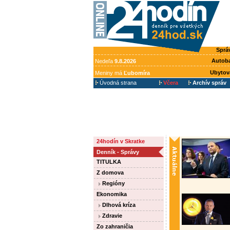
Sprá
Autob
Nedeľa
9.8.2026
Ubytov
Meniny má
Ľubomíra
Úvodná strana
Včera
Archív správ
24hodín v Skratke
Denník - Správy
TITULKA
Z domova
Regióny
Ekonomika
Dlhová kríza
Zdravie
Zo zahraničia