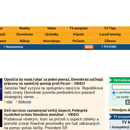
vy
Reality
Video
TV program
TV Tipy
azár
Dovolenka
Výsledky
Kúpele
Lacné letenky
anie
Nákup
Horoskopy
Počasie
Zábava
Kontakt
Nastavenia
Opozícia by mala ťahať za jeden povraz, Demokrati začínajú
Vyhľadáva
prípravy na spoločný postup proti Ficovi – VIDEO
Jaroslav Naď vyzýva na spoluprácu opozície. Republiková
rada strany Demokrati poverila predsedníctvo pripraviť
v archív
strategický rámec ...
vo svete
viac
diskusia
Prenájom á
Deň narcisov zaznamenal veľký úspech, Pellegrini
vyzdvihol ochotu Slovákov pomáhať – VIDEO
TV progra
Poďakoval všetkým, ktorí sa pričinili o úspech zbierky a
TV M
pomohli získať finančné prostriedky pre ľudí odkázaných
Kompletný
na pomoc počas liečby. Prezident SR