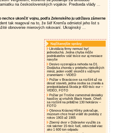
 pamiatku na československých vojakov. Predseda vlády ...
o nechce ukončiť vojnu, podľa Zelenského ju udržiava zámerne
dent tak reagoval na to, že šéf Kremľa odmietol jeho list s
ité obnovenie mierových rokovaní. Ukrajinský ...
Najčítanejšie správy
Likvidácia firmy nemusí byť
jednoduchá. Jedna chyba môže
podnikateľov stáť tisíce eur aj mesiace
navyše
Desivo vyzerajúca nehoda na D1.
Dodávka zhorela v priebehu niekoľkých
minút, jeden vodič skončil s vážnymi
zraneniami – VIDEO
Požiar v Braväcove sa rozšíril až na
desať stavieb, jedna osoba sa zranila a
predpokladaná škoda je 400-tisíc eur –
VIDEO, FOTO
Požiar pri Trstíne zamestnal desiatky
hasičov aj vrtuľník Black Hawk. Oheň
sa rozšíril na približne 130 hektárov –
FOTO
Obnova Krásnej Hôrky pokračuje,
múzeum chce hrad vrátiť do podoby z
rokov 1903 až 1905
Zberný dvor v Dúbravke využilo za
rok takmer 15-tisíc ľudí, odovzdali viac
ako 1 600 ton odpadu