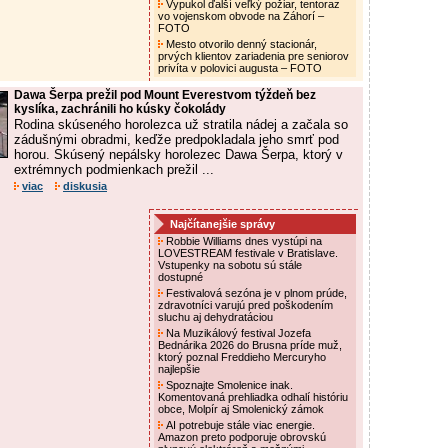
Vypukol ďalší veľký požiar, tentoraz
vo vojenskom obvode na Záhorí –
FOTO
Mesto otvorilo denný stacionár,
prvých klientov zariadenia pre seniorov
privíta v polovici augusta – FOTO
Dawa Šerpa prežil pod Mount Everestvom týždeň bez
kyslíka, zachránili ho kúsky čokolády
Rodina skúseného horolezca už stratila nádej a začala so
zádušnými obradmi, keďže predpokladala jeho smrť pod
horou. Skúsený nepálsky horolezec Dawa Šerpa, ktorý v
extrémnych podmienkach prežil ...
viac
diskusia
Najčítanejšie správy
Robbie Williams dnes vystúpi na
LOVESTREAM festivale v Bratislave.
Vstupenky na sobotu sú stále
dostupné
Festivalová sezóna je v plnom prúde,
zdravotníci varujú pred poškodením
sluchu aj dehydratáciou
Na Muzikálový festival Jozefa
Bednárika 2026 do Brusna príde muž,
ktorý poznal Freddieho Mercuryho
najlepšie
Spoznajte Smolenice inak.
Komentovaná prehliadka odhalí históriu
obce, Molpír aj Smolenický zámok
AI potrebuje stále viac energie.
Amazon preto podporuje obrovskú