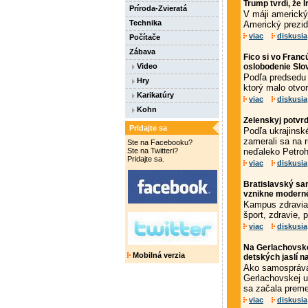
Trump tvrdí, že 
Príroda-Zvieratá
V máji americký 
Technika
Americký prezid
viac
diskusia
Počítače
Zábava
Fico si vo Franc
Video
oslobodenie Sl
Podľa predsedu
Hry
ktorý malo otvo
Karikatúry
viac
diskusia
Kohn
Zelenskyj potvrd
Pridajte sa
Podľa ukrajinské
zamerali sa na 
Ste na Facebooku?
Ste na Twitteri?
neďaleko Petroh
Pridajte sa.
viac
diskusia
Bratislavský sa
vznikne modern
Kampus zdravia 
šport, zdravie,
viac
diskusia
Na Gerlachovske
Mobilná verzia
detských jaslí n
Ako samospráva
Gerlachovskej u
sa začala preme
viac
diskusia