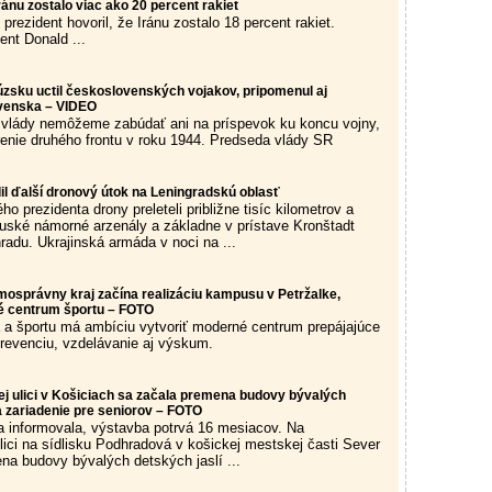
Iránu zostalo viac ako 20 percent rakiet
prezident hovoril, že Iránu zostalo 18 percent rakiet.
ent Donald ...
úzsku uctil československých vojakov, pripomenul aj
ovenska – VIDEO
 vlády nemôžeme zabúdať ani na príspevok ku koncu vojny,
renie druhého frontu v roku 1944. Predseda vlády SR
il ďalší dronový útok na Leningradskú oblasť
ho prezidenta drony preleteli približne tisíc kilometrov a
ruské námorné arzenály a základne v prístave Kronštadt
radu. Ukrajinská armáda v noci na ...
mosprávny kraj začína realizáciu kampusu v Petržalke,
é centrum športu – FOTO
a športu má ambíciu vytvoriť moderné centrum prepájajúce
 prevenciu, vzdelávanie aj výskum.
j ulici v Košiciach sa začala premena budovy bývalých
a zariadenie pre seniorov – FOTO
 informovala, výstavba potrvá 16 mesiacov. Na
lici na sídlisku Podhradová v košickej mestskej časti Sever
na budovy bývalých detských jaslí ...