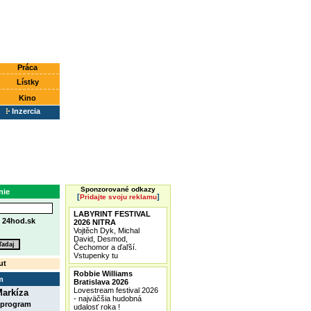
Práca
Lístky
Kino
Inzercia
Sponzorované odkazy
nie
[
]
Pridajte svoju reklamu
LABYRINT FESTIVAL
e
24hod.sk
2026 NITRA
Vojtěch Dyk, Michal
David, Desmod,
Čechomor a ďaľší.
Vstupenky tu
ut
Robbie Williams
m
Bratislava 2026
Lovestream festival 2026
arkíza
- najväčšia hudobná
 program
udalosť roka !