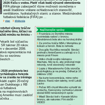
2026 fľašu s vodou. Platiť však budú výrazné obmedzenia
FIFA plánuje zabezpečiť rôzne možnosti osvieženia v
areáli štadiónov vrátane ochladzovacích stanovíšť,
ventilátorov, hydratačných staníc a stanov. Medzinárodná
futbalová federácia (FIFA) po ...
viac
diskusia
yzdvihol výkony hráčov
Najčítanejšie správy
tačného tímu, lúčiaci sa
Frustráciu zo štvrtého miesta
každú minútu na ihrisku –
vystriedala radosť z bronzu.
Abrahámová bola ako na horskej dráhe
Pekarík bol súčasťou
Za smrťou hráča NBA z Memphisu je
 SR takmer 20 rokov.
kokaín a heroín. Bola to nehoda
om v decembri 2006.
Dva góly Rychlíka nestačili. Slováci
alová reprezentácia má
prehrali s Američanmi a zahrajú si o 3.
čku so sezónou
miesto proti Fínom
iestich ...
Volko chváli svojho nástupcu
Machatu. Má na to, aby prekonal moje
rekordy, tvrdí slovenský rekordér
Lopta z Maradonovho Gólu storočia
 2026 predstavia bez
proti Anglicku je na predaj. Odhad je 10
 vychádzajúca hviezda
miliónov USD
 sa zranila na tréningu
Na kurte koncentrácia, mimo neho
kádri zaplní 20-ročný
zábava. Rastú nám talenty, tvrdí Lukáš
Lacko
ssan Ouédraogo z RB
Počas MS chceli Messiho vyhodiť do
á futbalová
vzduchu, francúzsky rozhodca Letexier
sa na majstrovstvách
dostal 6000 nenávistných správ
ej Amerike musí zaobísť
Mladí Slováci boli v Kanade blízko
čníka ...
bronzu, ale nakoniec Fíni otočili –
VIDEO