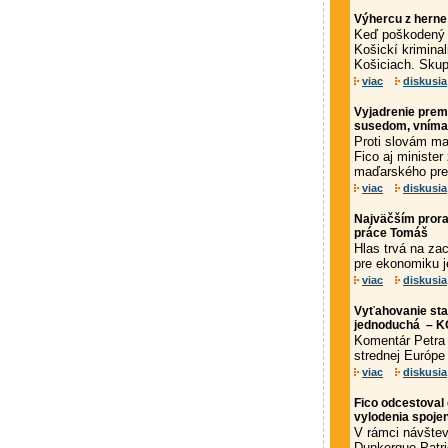
Výhercu z herne 
Keď poškodený za
Košickí kriminal
Košiciach. Skupi
viac
diskusia
Vyjadrenie prem
susedom, vníma 
Proti slovám ma
Fico aj minister
maďarského pre
viac
diskusia
Najväčším proras
práce Tomáš
Hlas trvá na za
pre ekonomiku j
viac
diskusia
Vyťahovanie sta
jednoduchá –
Komentár Petra 
strednej Európe
viac
diskusia
Fico odcestoval 
vylodenia spoje
V rámci návštev
Dunkerque Patr