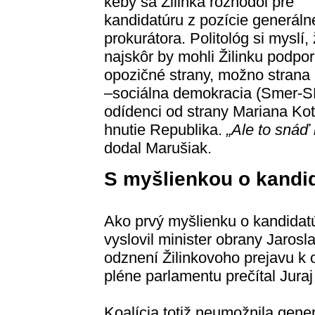
keby sa Žilinka rozhodol pre
kandidatúru z pozície generál
prokurátora. Politológ si myslí,
najskôr by mohli Žilinku podpor
opozičné strany, možno strana
–sociálna demokracia (Smer-S
odídenci od strany Mariana Kot
hnutie Republika.
„Ale to snáď 
dodal Marušiak.
S myšlienkou o kandid
Ako prvý myšlienku o kandidatú
vyslovil minister obrany Jaros
odznení Žilinkovoho prejavu k 
pléne parlamentu prečítal Jura
Koalícia totiž neumožnila gene