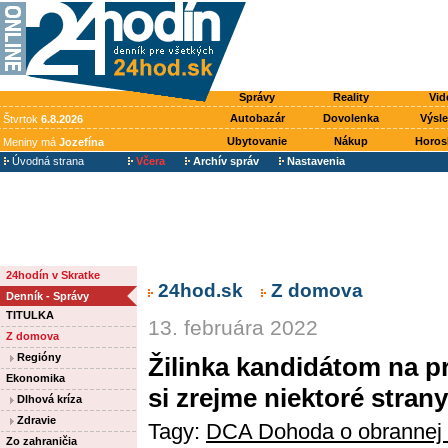
Správy
Reality
Vid
Autobazár
Dovolenka
Výsl
Štvrtok
6.8.2026
Ubytovanie
Nákup
Horos
Meniny má
Jozefína
Úvodná strana
Včera
Archív správ
Nastavenia
24hodín v Skratke
24hod.sk
Z domova
Denník - Správy
TITULKA
13. februára 2022
Z domova
Regióny
Žilinka kandidátom na p
Ekonomika
si zrejme niektoré stran
Dlhová kríza
Zdravie
Tagy:
DCA Dohoda o obrannej 
Zo zahraničia