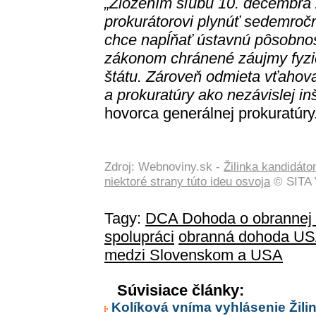
„Zložením sľubu 10. decembra
prokurátorovi plynúť sedemroč
chce napĺňať ústavnú pôsobnosť
zákonom chránené záujmy fyzi
štátu. Zároveň odmieta vťahov
a prokuratúry ako nezávislej inš
hovorca generálnej prokuratúry
Zdroj: Webnoviny.sk -
Žilinka kandidáto
niektoré strany túto ideu osvoja
© SITA 
Tagy:
DCA Dohoda o obrannej 
spolupráci
obranná dohoda US
medzi Slovenskom a USA
Súvisiace články:
Kolíková vníma vyhlásenie Žili