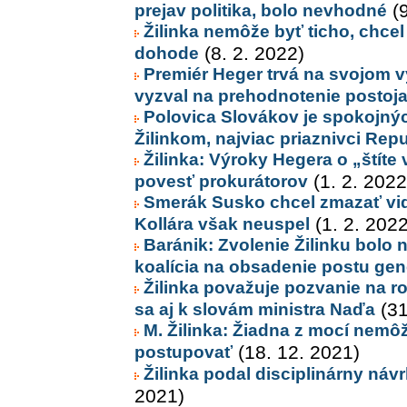
prejav politika, bolo nevhodné
(9
Žilinka nemôže byť ticho, chcel
dohode
(8. 2. 2022)
Premiér Heger trvá na svojom vý
vyzval na prehodnotenie postoja
Polovica Slovákov je spokojný
Žilinkom, najviac priaznivci Rep
Žilinka: Výroky Hegera o „štíte
povesť prokurátorov
(1. 2. 2022
Smerák Susko chcel zmazať vid
Kollára však neuspel
(1. 2. 2022
Baránik: Zvolenie Žilinku bolo
koalícia na obsadenie postu gen
Žilinka považuje pozvanie na ro
sa aj k slovám ministra Naďa
(31
M. Žilinka: Žiadna z mocí nemô
postupovať
(18. 12. 2021)
Žilinka podal disciplinárny náv
2021)