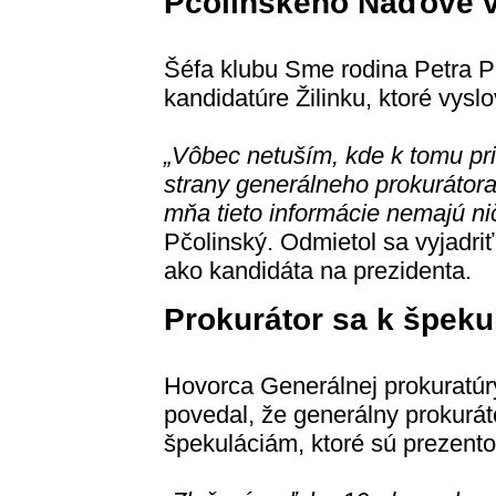
Pčolinského Naďove v
Šéfa klubu Sme rodina Petra P
kandidatúre Žilinku, ktoré vyslo
„Vôbec netuším, kde k tomu priš
strany generálneho prokuráto
mňa tieto informácie nemajú nič
Pčolinský. Odmietol sa vyjadriť
ako kandidáta na prezidenta.
Prokurátor sa k špeku
Hovorca Generálnej prokuratúr
povedal, že generálny prokurát
špekuláciám, ktoré sú prezento