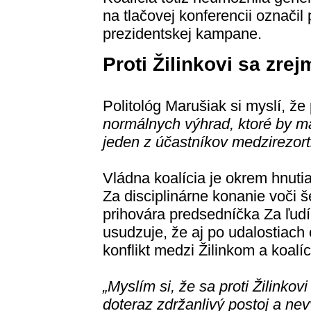
na tlačovej konferencii označil 
prezidentskej kampane.
Proti Žilinkovi sa zrej
Politológ Marušiak si myslí, že 
normálnych výhrad, ktoré by ma
jeden z účastníkov medzirezor
Vládna koalícia je okrem hnuti
Za disciplinárne konanie voči š
prihovára predsedníčka Za ľudí
usudzuje, že aj po udalostiac
konflikt medzi Žilinkom a koalíc
„Myslím si, že sa proti Žilinkovi 
doteraz zdržanlivý postoj a nev