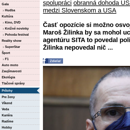
spolupráci
obranná dohoda US
Gala
medzi Slovenskom a USA
Hudba
Kultúra
Kino, DVD
Časť opozície si možno osvoj
Knižné novinky
Maroš Žilinka by sa mohol uc
Pohoda festival
agentúru SITA to povedal poli
Reality show
Žilinka nepovedal nič ...
SuperStar
Šport
F1
Zdieľať
Auto moto
Zaujímavosti
Ekológia
Tlačové správy
Prílohy
Pre ženy
Víkend
Veda
Kariéra
Radíme
Hobby