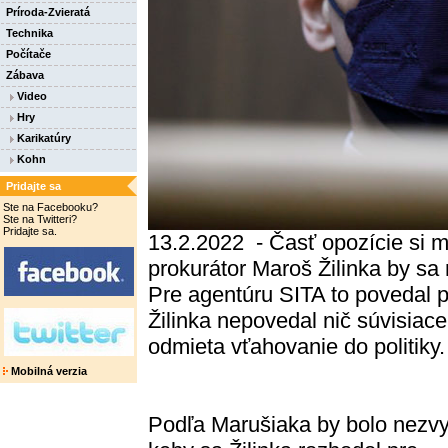
Príroda-Zvieratá
Technika
Počítače
Zábava
Video
Hry
Karikatúry
Kohn
Pridajte sa
Ste na Facebooku?
Ste na Twitteri?
Pridajte sa.
13.2.2022 - Časť opozície si m
prokurátor Maroš Žilinka by sa
Pre agentúru SITA to povedal p
Žilinka nepovedal nič súvisiac
odmieta vťahovanie do politiky.
Mobilná verzia
Podľa Marušiaka by bolo nezvy