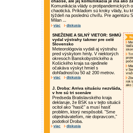
chaose, ale jej komunikácia je iná ako z
Komunikácia vlády o protipandemických o
chaotická. Príkladom sú kroky vlády, ku kt
týždeň na poslednú chvíľu. Pre agentúru S
Milan ...
viac
diskusia
SNEŽENIE A SILNÝ VIETOR: SHMÚ
Na
vydal výstrahy takmer pre celé
Med
Slovensko
Valč
Meteorológovia vydali aj výstrahu
skon
pred výskytom hmly. V niektorých
Trn
prot
okresoch Banskobystrického a
poče
Košického kraja sa ojedinele
Mlad
očakáva výskyt hmiel s
v Se
dohľadnosťou 50 až 200 metrov.
vra
viac
diskusia
Zbe
rok t
ako 
J. Droba: Arriva situáciu nezvláda,
v hre sú tri scenáre
Predseda Bratislavského kraja
deklaruje, že BSK sa v tejto situácii
ocitol ako "hasič" a musí hasiť
problém, ktorý nespôsobil. "Sme
objednávateľom, nie dopravcom,"
podotkol Droba.
viac
diskusia