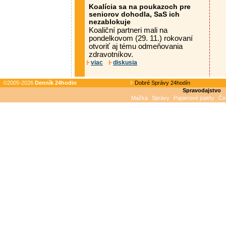
Koalícia sa na poukazoch pre
seniorov dohodla, SaS ich
nezablokuje
Koaliční partneri mali na
pondelkovom (29. 11.) rokovaní
otvoriť aj tému odmeňovania
zdravotníkov.
viac
diskusia
©2005-2026
Denník 24hodin
Dobré Správy 24hodín
Spravodajstvo
Mačka
Správy
Papierové palety
Čo 