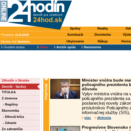
Správy
Reality
Vid
Autobazár
Dovolenka
Výsl
Pondelok
10.8.2026
Ubytovanie
Nákup
Horos
Meniny má
Vavrinec
Úvodná strana
Včera
Archív správ
Nastavenia
Minister vnútra bude ma
24hodín v Skratke
policajného prezidenta
Denník - Správy
dôvodu
TITULKA
Vplyv ministra vnútra na
policajného prezidenta sa 
Z domova
poslaneckej novely zákon
Regióny
príslušníkov Policajného 
Ekonomika
informačnej služby (SIS), 
Dlhová kríza
viac
diskusia
Zdravie
Progresívne Slovensko n
Zo zahraničia