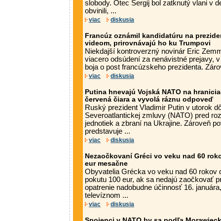
slobody. Otec Sergij bol zatknutý vlani v 
obvinili, ...
viac
diskusia
Francúz oznámil kandidatúru na prezid
videom, prirovnávajú ho ku Trumpovi
Niekdajší kontroverzný novinár Eric Zemm
viacero odsúdení za nenávistné prejavy, v u
boja o post francúzskeho prezidenta. Zárov
viac
diskusia
Putina hnevajú Vojská NATO na hraniciac
červená čiara a vyvolá ráznu odpoveď
Ruský prezident Vladimir Putin v utorok d
Severoatlantickej zmluvy (NATO) pred ro
jednotiek a zbraní na Ukrajine. Zároveň p
predstavuje ...
viac
diskusia
Nezaočkovaní Gréci vo veku nad 60 roko
eur mesačne
Obyvatelia Grécka vo veku nad 60 rokov
pokutu 100 eur, ak sa nedajú zaočkovať pr
opatrenie nadobudne účinnosť 16. januára,
televíznom ...
viac
diskusia
Spojenci v NATO by sa podľa Morawieck