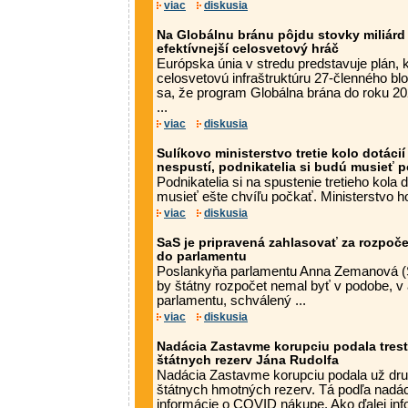
viac
diskusia
Na Globálnu bránu pôjdu stovky miliárd 
efektívnejší celosvetový hráč
Európska únia v stredu predstavuje plán, k
celosvetovú infraštruktúru 27-členného bl
sa, že program Globálna brána do roku 202
...
viac
diskusia
Sulíkovo ministerstvo tretie kolo dotáci
nespustí, podnikatelia si budú musieť 
Podnikatelia si na spustenie tretieho kola
musieť ešte chvíľu počkať. Ministerstvo ho
viac
diskusia
SaS je pripravená zahlasovať za rozpočet
do parlamentu
Poslankyňa parlamentu Anna Zemanová (S
by štátny rozpočet nemal byť v podobe, v 
parlamentu, schválený ...
viac
diskusia
Nadácia Zastavme korupciu podala tres
štátnych rezerv Jána Rudolfa
Nadácia Zastavme korupciu podala už dru
štátnych hmotných rezerv. Tá podľa nadá
informácie o COVID nákupe. Ako ďalej infor