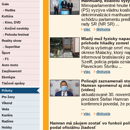
marihuany, koalíciu vyzý
Gala
Mimoparlamentné hnutie 
(PS) vyzýva vládnu koalí
Hudba
dekriminalizácii marihuan
Kultúra
schôdzu parlamentu predl
Kino, DVD
rady SR (NR SR) ...
Knižné novinky
viac
diskusia
Pohoda festival
Mladý muž fyzicky napad
Reality show
príchode hliadky zomrel
SuperStar
Polícia vyšetruje smrť m
okrese Malacky, ktorý na
Šport
informoval bratislavský p
F1
Szeiff, polícia prijala ozn
Auto moto
Plaveckom Štvrtku ...
Zaujímavosti
viac
diskusia
Ekológia
Policajti zaznamenali st
Tlačové správy
Hamran spomenul aj zná
(video)
Prílohy
aktualizované 30. novemb
Pre ženy
prezident Štefan Hamran n
Víkend
konferencii povedal, že po
...
Veda
viac
diskusia
Kariéra
Radíme
Hamran má záujem zostať vo funkcii pol
podal oficiálnu žiadosť
Hobby