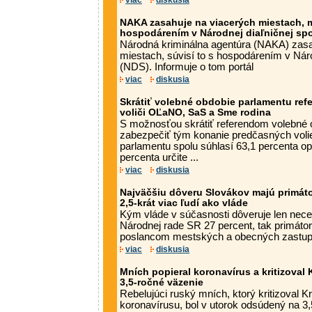
viac
diskusia
NAKA zasahuje na viacerých miestach, m
hospodárením v Národnej diaľničnej sp
Národná kriminálna agentúra (NAKA) zasa
miestach, súvisí to s hospodárením v Náro
(NDS). Informuje o tom portál
viac
diskusia
Skrátiť volebné obdobie parlamentu ref
voliči OĽaNO, SaS a Sme rodina
S možnosťou skrátiť referendom volebné 
zabezpečiť tým konanie predčasných volie
parlamentu spolu súhlasí 63,1 percenta op
percenta určite ...
viac
diskusia
Najväčšiu dôveru Slovákov majú primátori
2,5-krát viac ľudí ako vláde
Kým vláde v súčasnosti dôveruje len necel
Národnej rade SR 27 percent, tak primáto
poslancom mestských a obecných zastupite
viac
diskusia
Mních popieral koronavírus a kritizoval 
3,5-ročné väzenie
Rebelujúci ruský mních, ktorý kritizoval K
koronavírusu, bol v utorok odsúdený na 3,