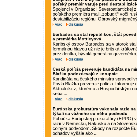
poľský premiér varuje pred destabilizác
Spojenci v Organizácii Severoatlantickej
poľského premiéra mali „zobudiť“ voči r
destabilizáciu regiónu. Obrovský migračný 
viac
diskusia
Barbados sa stal republikou, štát pove
a premiérka Mottleyová
Karibský ostrov Barbados sa v utorok stal
formálnou hlavou už nie je britská kráľovná 
prezidentka, bývalá generálna guvernérka,
viac
diskusia
Česká polícia preveruje kandidáta na min
Blažka podozrievajú z korupcie
Kandidáta na českého ministra spravodlivo
Pavla Blažka preveruje polícia. Informuje 
Aktuálně.cz, ktorému a Hospodářským no
seba ...
viac
diskusia
Európska prokuratúra vykonala razie na
týkali sa vážneho colného podvodu
Pobočka Európskej prokuratúry (EPPO) v
razií v Nemecku, Rakúsku a na Slovensku
colným podvodom. Škody na rozpočte Eur
odhadov vyššie ako ...