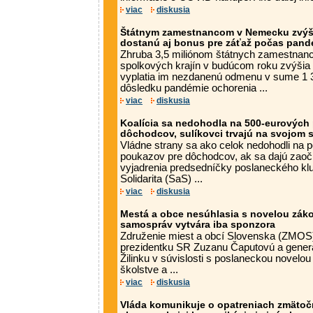
viac
diskusia
Štátnym zamestnancom v Nemecku zvýši
dostanú aj bonus pre záťaž počas pand
Zhruba 3,5 miliónom štátnych zamestna
spolkových krajín v budúcom roku zvýšia
vyplatia im nezdanenú odmenu v sume 1 3
dôsledku pandémie ochorenia ...
viac
diskusia
Koalícia sa nedohodla na 500-eurových
dôchodcov, sulíkovci trvajú na svojom 
Vládne strany sa ako celok nedohodli na
poukazov pre dôchodcov, ak sa dajú zaoč
vyjadrenia predsedníčky poslaneckého kl
Solidarita (SaS) ...
viac
diskusia
Mestá a obce nesúhlasia s novelou záko
samospráv vytvára iba sponzora
Združenie miest a obcí Slovenska (ZMOS) 
prezidentku SR Zuzanu Čaputovú a gener
Žilinku v súvislosti s poslaneckou novelou
školstve a ...
viac
diskusia
Vláda komunikuje o opatreniach zmätočne