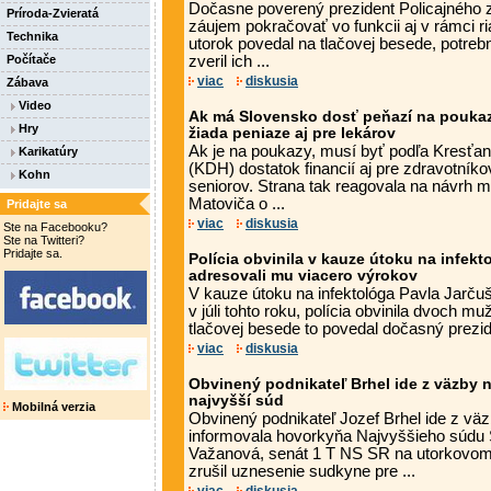
Dočasne poverený prezident Policajného
Príroda-Zvieratá
záujem pokračovať vo funkcii aj v rámci 
Technika
utorok povedal na tlačovej besede, potreb
Počítače
zveril ich ...
viac
diskusia
Zábava
Video
Ak má Slovensko dosť peňazí na poukaz
Hry
žiada peniaze aj pre lekárov
Ak je na poukazy, musí byť podľa Kresťa
Karikatúry
(KDH) dostatok financií aj pre zdravotníko
Kohn
seniorov. Strana tak reagovala na návrh min
Matoviča o ...
Pridajte sa
viac
diskusia
Ste na Facebooku?
Ste na Twitteri?
Pridajte sa.
Polícia obvinila v kauze útoku na infekt
adresovali mu viacero výrokov
V kauze útoku na infektológa Pavla Jarču
v júli tohto roku, polícia obvinila dvoch m
tlačovej besede to povedal dočasný prezide
viac
diskusia
Obvinený podnikateľ Brhel ide z väzby 
najvyšší súd
Mobilná verzia
Obvinený podnikateľ Jozef Brhel ide z vä
informovala hovorkyňa Najvyššieho súdu
Važanová, senát 1 T NS SR na utorkovom
zrušil uznesenie sudkyne pre ...