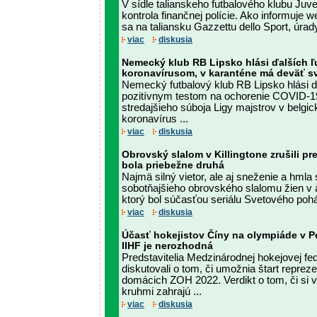
V sídle talianskeho futbalového klubu Juv
kontrola finančnej polície. Ako informuje
sa na taliansku Gazzettu dello Sport, úrady
viac
diskusia
Nemecký klub RB Lipsko hlási ďalších 
koronavírusom, v karanténe má deväť sv
Nemecký futbalový klub RB Lipsko hlási ďa
pozitívnym testom na ochorenie COVID-1
stredajšieho súboja Ligy majstrov v belg
koronavírus ...
viac
diskusia
Obrovský slalom v Killingtone zrušili pre
bola priebežne druhá
Najmä silný vietor, ale aj sneženie a hmla 
sobotňajšieho obrovského slalomu žien v 
ktorý bol súčasťou seriálu Svetového pohá
viac
diskusia
Účasť hokejistov Číny na olympiáde v Pe
IIHF je nerozhodná
Predstavitelia Medzinárodnej hokejovej fed
diskutovali o tom, či umožnia štart repre
domácich ZOH 2022. Verdikt o tom, či si vo
kruhmi zahrajú ...
viac
diskusia