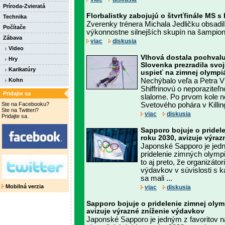
Príroda-Zvieratá
Florbalistky zabojujú o štvrťfinále MS 
Technika
Zverenky trénera Michala Jedličku obsadil
Počítače
výkonnostne silnejších skupín na šampion
Zábava
viac
diskusia
Video
Vlhová dostala pochvalu 
Hry
Slovenka prezradila svoj
Karikatúry
uspieť na zimnej olympi
Kohn
Nechýbalo veľa a Petra Vl
Shiffrinovú o neporazite
Pridajte sa
slalome. Po prvom kole n
Ste na Facebooku?
Svetového pohára v Killin
Ste na Twitteri?
viac
diskusia
Pridajte sa.
Sapporo bojuje o pridel
roku 2030, avizuje výra
Japonské Sapporo je jedn
pridelenie zimných olympi
to aj preto, že organizáto
výdavkov v súvislosti s 
sa mali ...
Mobilná verzia
viac
diskusia
Sapporo bojuje o pridelenie zimnej olym
avizuje výrazné zníženie výdavkov
Japonské Sapporo je jedným z favoritov n