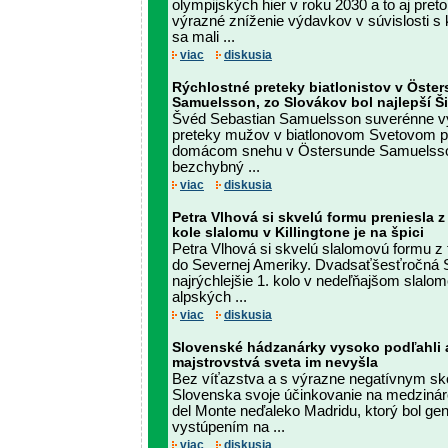
olympijských hier v roku 2030 a to aj preto
výrazné zníženie výdavkov v súvislosti s
sa mali ...
viac
diskusia
Rýchlostné preteky biatlonistov v Öste
Samuelsson, zo Slovákov bol najlepší Š
Švéd Sebastian Samuelsson suverénne vy
preteky mužov v biatlonovom Svetovom p
domácom snehu v Östersunde Samuelsson 
bezchybný ...
viac
diskusia
Petra Vlhová si skvelú formu preniesla z
kole slalomu v Killingtone je na špici
Petra Vlhová si skvelú slalomovú formu z f
do Severnej Ameriky. Dvadsaťšesťročná S
najrýchlejšie 1. kolo v nedeľňajšom slal
alpských ...
viac
diskusia
Slovenské hádzanárky vysoko podľahli 
majstrovstvá sveta im nevyšla
Bez víťazstva a s výrazne negatívnym sk
Slovenska svoje účinkovanie na medzináro
del Monte neďaleko Madridu, ktorý bol gen
vystúpením na ...
viac
diskusia