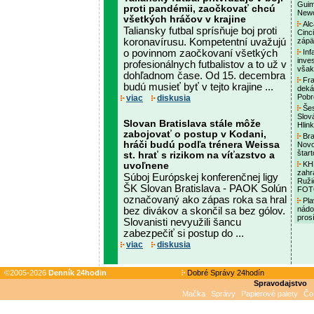
Guim
proti pandémii, zaočkovať chcú
Newc
všetkých hráčov v krajine
Alc
Taliansky futbal sprísňuje boj proti
Cinc
koronavírusu. Kompetentní uvažujú
zápä
o povinnom zaočkovaní všetkých
Inf
inves
profesionálnych futbalistov a to už v
však
dohľadnom čase. Od 15. decembra
Fra
budú musieť byť v tejto krajine ...
deká
Pobr
viac
diskusia
Šes
Slov
Slovan Bratislava stále môže
Hlin
zabojovať o postup v Kodani,
Bra
hráči budú podľa trénera Weissa
Novo
štar
st. hrať s rizikom na víťazstvo a
KHL
uvoľnene
zahr
Súboj Európskej konferenčnej ligy
Ruži
ŠK Slovan Bratislava - PAOK Solún
FO
označovaný ako zápas roka sa hral
Pla
nádo
bez divákov a skončil sa bez gólov.
pros
Slovanisti nevyužili šancu
zabezpečiť si postup do ...
viac
diskusia
©2005-2026
Denník 24hodin
Dobré Správy 24hodín
Spravodajstvo
Mačka
Správy
Papierové palety
Čo 