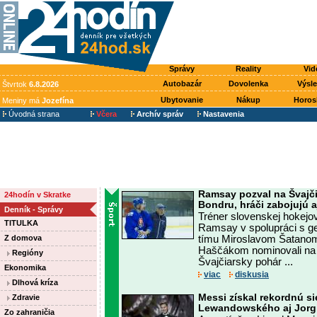
Správy
Reality
Vid
Autobazár
Dovolenka
Výsl
Štvrtok
6.8.2026
Ubytovanie
Nákup
Horos
Meniny má
Jozefína
Úvodná strana
Včera
Archív správ
Nastavenia
Ramsay pozval na Švajč
24hodín v Skratke
Bondru, hráči zabojujú 
Denník - Správy
Tréner slovenskej hokejov
TITULKA
Ramsay v spolupráci s 
Z domova
tímu Miroslavom Šatanom
Haščákom nominovali na 
Regióny
Švajčiarsky pohár ...
Ekonomika
viac
diskusia
Dlhová kríza
Messi získal rekordnú si
Zdravie
Lewandowského aj Jorg
Zo zahraničia