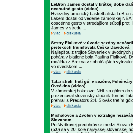
LeBron James dostal v krátkej dobe ďalší
nechutné gesto (video)
Hviezdny americký basketbalista LeBron
Lakers dostal od vedenie zámorskej NBA 
obscénne gesto v stredajšom súboji proti 
James v stredu ...
viac
diskusia
Sestry Fialkové v úvode sezóny neočaril
pretekoch triumfovala Češka Davidová
Najlepšou z trojice Sloveniek v úvodných
pohára v biatlone bola Paulína Fialková.
rodáčka z Brezna v sobotňajších vytrval
vo švédskom ...
viac
diskusia
Tatar strelil tretí gól v sezóne, Fehérvár
Ovečkina (video)
V zámorskej hokejovej NHL sa gólom do s
prezentoval slovenský útočník Tomáš Tata
prehrali s Predators 2:4. Slovák tretím gó
viac
diskusia
Michalovce a Zvolen v extralige nezaváh
Slovanom
Po štvrtkovej predohrávke medzi Slovan 
(5:0) sa v 20. kole najvyššej slovenskej h