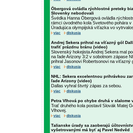
Öbergová ovládla rýchlostné preteky bia
Slovenky nebodovali
Švédka Hanna Öbergová ovládla rýchlostn
rámci úvodného kola Svetového pohára v 
Úradujúca olympijská víťazka vo vytrvalos
viac
diskusia
Andrej Sekera prihral na víťazný gól Da
trafiť prázdnu bránu (video)
Slovenský hokejista Andrej Sekera mal pod
na ľade Arizony 3:2 v sobotnom zápase N
prihral Jasonovi Robertsonovi na víťazný 
viac
diskusia
NHL: Sekera excelentnou prihrávkou zari
ľade Arizony (video)
Dallas vyhral štvrtý zápas za sebou.
viac
diskusia
Petra Vlhová po chybe druhá v slalome v
Trať druhého kola postavil Slovák Matej G
Vlhovej.
viac
diskusia
Talianske úrady sa zaoberajú účtovníc
vyšetrovanými má byť aj Pavel Nedvěd