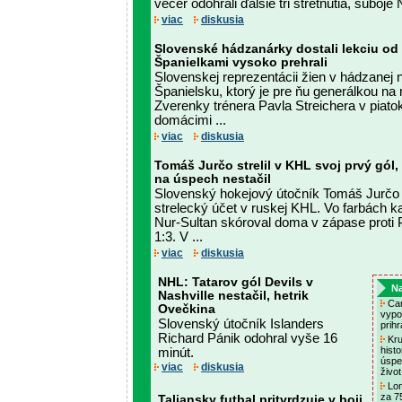
večer odohrali ďalšie tri stretnutia, súboje 
viac
diskusia
Slovenské hádzanárky dostali lekciu od 
Španielkami vysoko prehrali
Slovenskej reprezentácii žien v hádzanej n
Španielsku, ktorý je pre ňu generálkou na
Zverenky trénera Pavla Streichera v piatok
domácimi ...
viac
diskusia
Tomáš Jurčo strelil v KHL svoj prvý gól
na úspech nestačil
Slovenský hokejový útočník Tomáš Jurčo s
strelecký účet v ruskej KHL. Vo farbách 
Nur-Sultan skóroval doma v zápase proti 
1:3. V ...
viac
diskusia
NHL: Tatarov gól Devils v
Na
Nashville nestačil, hetrik
Cam
Ovečkina
vypo
Slovenský útočník Islanders
prih
Richard Pánik odohral vyše 16
Kru
histo
minút.
úspec
viac
diskusia
živo
Lon
za 75
Taliansky futbal pritvrdzuje v boji