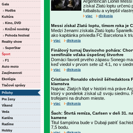
Argentínčan Lionel Messi
Gala
získal Zlatú loptu určenú
futbalistu a vylepšil vlastn
Hudba
viac
diskusia
Kultúra
Kino, DVD
Messi získal Zlatú loptu, tímom roka je 
Knižné novinky
Medzi ženami získala Zlatú loptu Španielka
ako kapitánka priviedla FC Barcelona k tri
Pohoda festival
viac
diskusia
Reality show
SuperStar
Finálový turnaj Davisovho pohára: Chorv
Šport
semifinále vďaka úspešnej štvorhre
Domáci favorit prvého zápasu Sonego mal
F1
keď viedol v prvom sete už 4:1, no v siedme
Auto moto
viac
diskusia
Zaujímavosti
Ekológia
Cristiano Ronaldo obvinil šéfredaktora 
klamstva
Tlačové správy
Najviac Zlatých lôpt v histórii má práve A
Prílohy
ktorý v pondelok získal už svoju siedmu. R
trofejami na druhom mieste.
Pre ženy
viac
diskusia
Víkend
Veda
Šach: Štvrtá remíza, Carlsen v deň 31. n
kamene
Kariéra
Titul šampióna bude v Dubaji patriť šachis
Radíme
7,5 bodu.
Hobby
viac
diskusia