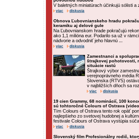
pôvodnou hudbou
V baletných miniatúrach účinkujú sólisti a
viac
diskusia
Obnova Ľubovnianskeho hradu pokračuj
keramiku aj delové gule
Na Ľubovnianskom hrade pokračujú rekon
ako 1,1 milióna eur. Podarilo sa už v rámci
nádvorie a odvodniť jeho hlavnú ...
viac
diskusia
Zamestnanci a spolupra
štrajkovej pohotovosti, 
situácie rastú
Štrajkový výbor zamestn
verejnoprávneho média Ro
Slovenska (RTVS) ostáva 
v najbližších dňoch sa roz
viac
diskusia
19 cien Grammy, 68 nominácií, 100 konce
sú tohtoročné Colours of Ostrava (video
Tím Colours of Ostrava tento rok opäť po
najlepšieho zo svetovej hudobnej a kultúr
festivale Colours of Ostrava vystúpia súčas
viac
diskusia
Slovenský film Profesionálny rodič, ktor