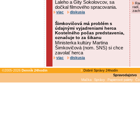
Laleho a Gity Sokolovcov, sa
Rad
dočkal filmového spracovania.
radí,
zach
viac
diskusia
Šimkovičová má problém s
údajnými vyjadreniami herca
Kostelného počas predstavenia,
označuje to za šikanu
Ministerka kultúry Martina
Šimkovičová (nom. SNS) si chce
zavolať herca
viac
diskusia
©2005-2026
Denník 24hodin
Dobré Správy 24hodín
Spravodajstvo
Mačka
Správy
Papierové palety
Čo 