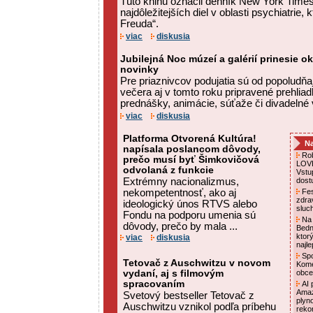
Túto knihu označil denník New York Times
najdôležitejších diel v oblasti psychiatrie,
Freuda“.
viac
diskusia
Jubilejná Noc múzeí a galérií prinesie o
novinky
Pre priaznivcov podujatia sú od popoludň
večera aj v tomto roku pripravené prehliadky
prednášky, animácie, súťaže či divadelné 
viac
diskusia
Platforma Otvorená Kultúra!
Na
napísala poslancom dôvody,
Rob
prečo musí byť Šimkovičová
LOVE
odvolaná z funkcie
Vstu
Extrémny nacionalizmus,
dost
nekompetentnosť, ako aj
Fes
zdra
ideologický únos RTVS alebo
sluc
Fondu na podporu umenia sú
Na 
dôvody, prečo by mala ...
Bedn
ktor
viac
diskusia
najl
Spo
Tetovač z Auschwitzu v novom
Kome
vydaní, aj s filmovým
obce
spracovaním
AI p
Amaz
Svetový bestseller Tetovač z
plyn
Auschwitzu vznikol podľa príbehu
reko