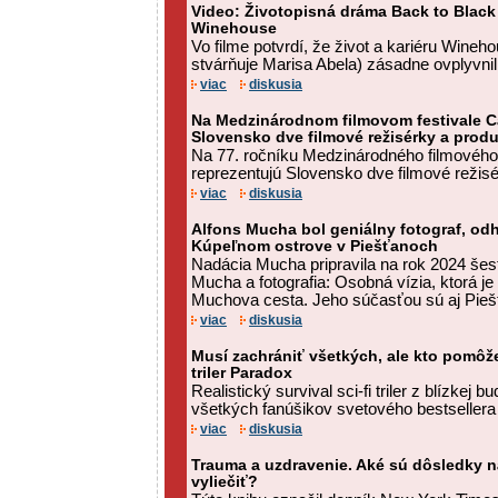
Video: Životopisná dráma Back to Black
Winehouse
Vo filme potvrdí, že život a kariéru Wine
stvárňuje Marisa Abela) zásadne ovplyvnili
viac
diskusia
Na Medzinárodnom filmovom festivale C
Slovensko dve filmové režisérky a prod
Na 77. ročníku Medzinárodného filmového
reprezentujú Slovensko dve filmové režisé
viac
diskusia
Alfons Mucha bol geniálny fotograf, od
Kúpeľnom ostrove v Piešťanoch
Nadácia Mucha pripravila na rok 2024 še
Mucha a fotografia: Osobná vízia, ktorá je
Muchova cesta. Jeho súčasťou sú aj Piešť
viac
diskusia
Musí zachrániť všetkých, ale kto pomôž
triler Paradox
Realistický survival sci-fi triler z blízkej b
všetkých fanúšikov svetového bestseller
viac
diskusia
Trauma a uzdravenie. Aké sú dôsledky ná
vyliečiť?