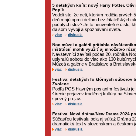
5 detských kníh: nový Harry Potter, Olív
Popík
Vedeli ste, že deti, ktorým rodičia prvých 
deň majú oproti deťom bez čitateľských ak
počutých slov? Je to neuveriteľné číslo, 
ďalšom vývoji a spoznávaní sveta.
viac
diskusia
Noc múzeí a galérií pritiahla návštevník
inštitúcií, mohli využiť aj množstvo rôz
Návštevníci zavítali počas 20. ročníka Noc
uplynulú sobotu do viac ako 130 kultúrnych
Múzeá a galérie v Bratislave a Bratislavskom
viac
diskusia
Festival detských folklórnych súborov 
Zvolene
Podľa POS hlavným poslaním festivalu je
šírenie prejavov tradičnej kultúry na Slo
spevný prejav.
viac
diskusia
Festival Nová dráma/New Drama 2024 po
Súčasťou festivalu bola aj súťaž Dráma 20
dramatický text v slovenskom a českom 
viac
diskusia