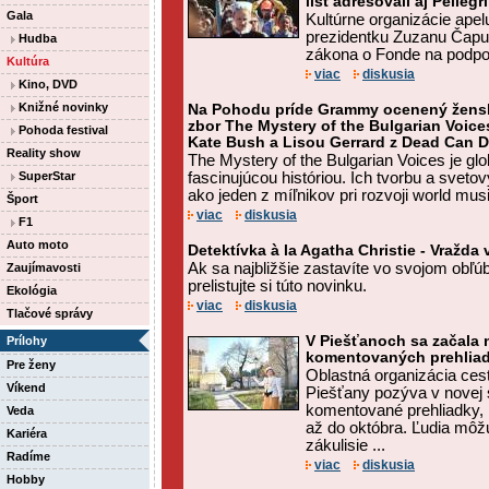
list adresovali aj Pelleg
Gala
Kultúrne organizácie apel
prezidentku Zuzanu Čaput
Hudba
zákona o Fonde na podpor
Kultúra
viac
diskusia
Kino, DVD
Knižné novinky
Na Pohodu príde Grammy ocenený žens
zbor The Mystery of the Bulgarian Voice
Pohoda festival
Kate Bush a Lisou Gerrard z Dead Can 
Reality show
The Mystery of the Bulgarian Voices je gl
SuperStar
fascinujúcou históriou. Ich tvorbu a svet
ako jeden z míľnikov pri rozvoji world mus
Šport
viac
diskusia
F1
Auto moto
Detektívka à la Agatha Christie - Vražda 
Ak sa najbližšie zastavíte vo svojom obľ
Zaujímavosti
prelistujte si túto novinku.
Ekológia
viac
diskusia
Tlačové správy
V Piešťanoch sa začala
Prílohy
komentovaných prehlia
Pre ženy
Oblastná organizácia ces
Víkend
Piešťany pozýva v novej
komentované prehliadky, 
Veda
až do októbra. Ľudia mô
Kariéra
zákulisie ...
Radíme
viac
diskusia
Hobby