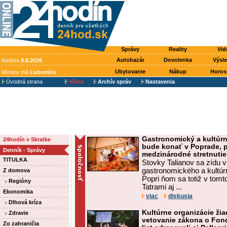
Správy
Reality
Vid
Autobazár
Dovolenka
Výsl
Nedeľa
9.8.2026
Ubytovanie
Nákup
Horos
Meniny má
Ľubomíra
Úvodná strana
Včera
Archív správ
Nastavenia
Gastronomický a kultúrny 
24hodín v Skratke
bude konať v Poprade, pr
Denník - Správy
medzinárodné stretnutie
TITULKA
Stovky Talianov sa zídu v
gastronomického a kultúrne
Z domova
Popri ňom sa totiž v tomt
Regióny
Tatrami aj ...
Ekonomika
viac
diskusia
Dlhová kríza
Kultúrne organizácie ži
Zdravie
vetovanie zákona o Fon
Zo zahraničia