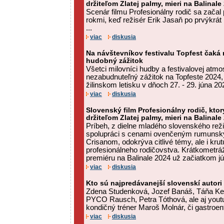
držiteľom Zlatej palmy, mieri na Balinale
Scenár filmu Profesionálny rodič sa začal 
rokmi, keď režisér Erik Jasaň po prvýkrát
...
viac
diskusia
Na návštevníkov festivalu Topfest čak
hudobný zážitok
Všetci milovníci hudby a festivalovej atmo
nezabudnuteľný zážitok na Topfeste 2024,
žilinskom letisku v dňoch 27. - 29. júna 202
viac
diskusia
Slovenský film Profesionálny rodič, ktor
držiteľom Zlatej palmy, mieri na Balinale
Príbeh, z dielne mladého slovenského rež
spolupráci s cenami ovenčeným rumuns
Crisanom, odokrýva citlivé témy, ale i krut
profesionálneho rodičovstva. Krátkometrá
premiéru na Balinale 2024 už začiatkom jú
viac
diskusia
Kto sú najpredávanejší slovenskí autori
Zdena Studenková, Jozef Banáš, Táňa Kel
PYCO Rausch, Petra Tóthová, ale aj youtu
kondičný tréner Maroš Molnár, či gastroen
viac
diskusia