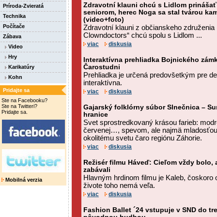
Zdravotní klauni chcú s Lidlom prinášať
Príroda-Zvieratá
seniorom, herec Noga sa stal tvárou k
Technika
(video+foto)
Počítače
Zdravotní klauni z občianskeho združenia
Clowndoctors“ chcú spolu s Lidlom ...
Zábava
viac
diskusia
Video
Hry
Interaktívna prehliadka Bojnického zám
Čarostudni
Karikatúry
Prehliadka je určená predovšetkým pre de
Kohn
interaktívna.
Pridajte sa
viac
diskusia
Ste na Facebooku?
Ste na Twitteri?
Gajarský folklórny súbor Slnečnica – Su
Pridajte sa.
hranice
Svet sprostredkovaný krásou farieb: modrej
červenej…, spevom, ale najmä mladosťou
okolitému svetu čaro regiónu Záhorie.
viac
diskusia
Režisér filmu Háveď: Cieľom vždy bolo, 
zabávali
Hlavným hrdinom filmu je Kaleb, čoskoro o
Mobilná verzia
živote toho nemá veľa.
viac
diskusia
Fashion Ballet ´24 vstupuje v SND do tre