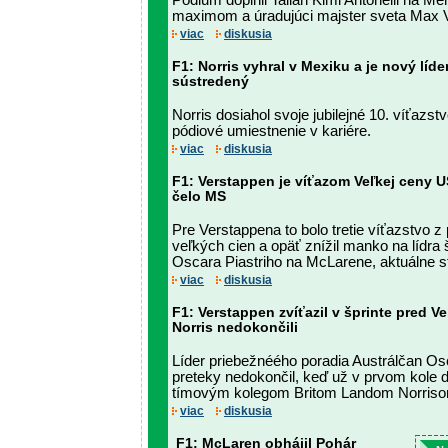
Pódium doplnil Talian Kimi Antonelli na M
maximom a úradujúci majster sveta Max 
viac
diskusia
F1: Norris vyhral v Mexiku a je nový líde
sústredený
Norris dosiahol svoje jubilejné 10. víťazst
pódiové umiestnenie v kariére.
viac
diskusia
F1: Verstappen je víťazom Veľkej ceny U
čelo MS
Pre Verstappena to bolo tretie víťazstvo 
veľkých cien a opäť znížil manko na lídra
Oscara Piastriho na McLarene, aktuálne s
viac
diskusia
F1: Verstappen zvíťazil v šprinte pred V
Norris nedokončili
Líder priebežnéého poradia Austrálčan Os
preteky nedokončil, keď už v prvom kole do
tímovým kolegom Britom Landom Norris
viac
diskusia
F1: McLaren obhájil Pohár