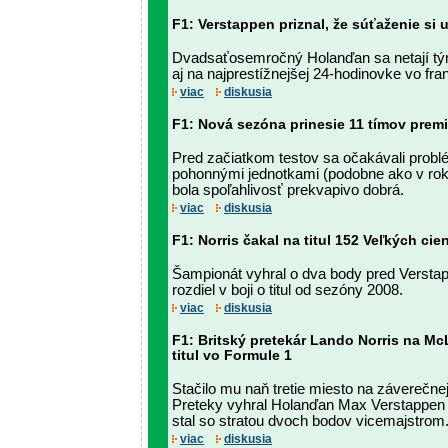
F1: Verstappen priznal, že súťaženie si 
Dvadsaťosemročný Holanďan sa netají tým
aj na najprestížnejšej 24-hodinovke vo f
viac
diskusia
F1: Nová sezóna prinesie 11 tímov prem
Pred začiatkom testov sa očakávali prob
pohonnými jednotkami (podobne ako v rok
bola spoľahlivosť prekvapivo dobrá.
viac
diskusia
F1: Norris čakal na titul 152 Veľkých cie
Šampionát vyhral o dva body pred Verstap
rozdiel v boji o titul od sezóny 2008.
viac
diskusia
F1: Britský pretekár Lando Norris na Mc
titul vo Formule 1
Stačilo mu naň tretie miesto na záverečne
Preteky vyhral Holanďan Max Verstappen n
stal so stratou dvoch bodov vicemajstrom
viac
diskusia