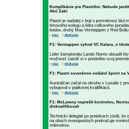
Komplikácie pre Piastriho: Nebude jazdi
Abú Zabí
Piastri je naďalej v boji o premiérový titul
tímového kolegu a lídra celkového poradia
bodov, druhý Max Verstappen z Red Bullu
viac
diskusia
F1: Verstappen vyhral VC Kataru, o titu
Líder šampionátu Lando Norris obsadil štv
možnosť zaistiť si v predstihu svoj premiér
viac
diskusia
F1: Piastri suverénne ovládol šprint na 
Austrálčan začal na okruhu v Lusaile z prv
vybojoval v piatkovej kvalifikácii.
viac
diskusia
F1: McLareny neprešli kontrolou, Norrisa
diskvalifikovali
Technickí delegáti po pretekoch zistili, že
na oboch monopostoch prekračuje minimá
milimetrov.