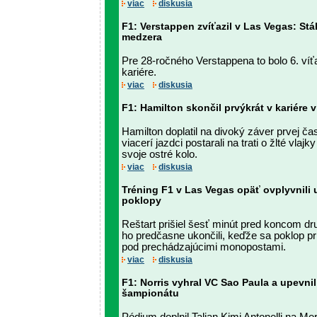
viac
diskusia
F1: Verstappen zvíťazil v Las Vegas: Stá
medzera
Pre 28-ročného Verstappena to bolo 6. víť
kariére.
viac
diskusia
F1: Hamilton skončil prvýkrát v kariére v
Hamilton doplatil na divoký záver prvej čas
viacerí jazdci postarali na trati o žlté vla
svoje ostré kolo.
viac
diskusia
Tréning F1 v Las Vegas opäť ovplyvnili
poklopy
Reštart prišiel šesť minút pred koncom dru
ho predčasne ukončili, keďže sa poklop pri
pod prechádzajúcimi monopostami.
viac
diskusia
F1: Norris vyhral VC Sao Paula a upevnil
šampionátu