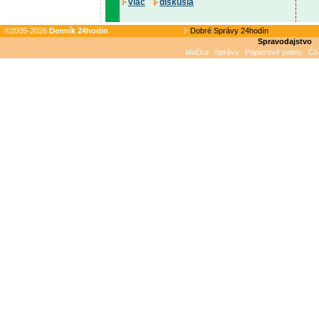
viac
diskusia
©2005-2026
Denník 24hodin
Dobré Správy 24hodín
Spravodajstvo
Mačka
Správy
Papierové palety
Čo 