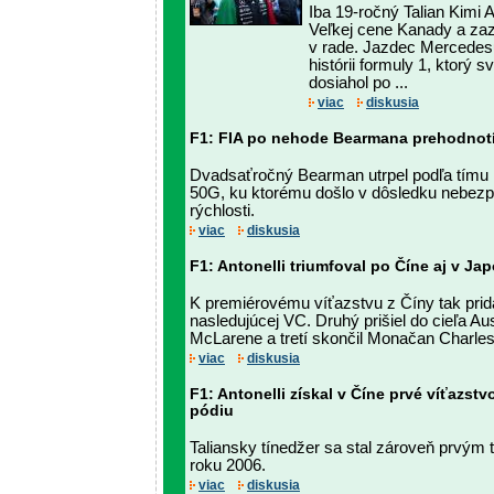
Iba 19-ročný Talian Kimi A
Veľkej cene Kanady a zaz
v rade. Jazdec Mercedesu
histórii formuly 1, ktorý s
dosiahol po ...
viac
diskusia
F1: FIA po nehode Bearmana prehodnotí
Dvadsaťročný Bearman utrpel podľa tímu
50G, ku ktorému došlo v dôsledku nebezp
rýchlosti.
viac
diskusia
F1: Antonelli triumfoval po Číne aj v Ja
K premiérovému víťazstvu z Číny tak prid
nasledujúcej VC. Druhý prišiel do cieľa Au
McLarene a tretí skončil Monačan Charles 
viac
diskusia
F1: Antonelli získal v Číne prvé víťazstv
pódiu
Taliansky tínedžer sa stal zároveň prvým
roku 2006.
viac
diskusia