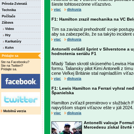
Príroda-Zvieratá
šieste tohtosezónne víťazstvo.
viac
diskusia
Technika
Počítače
F1: Hamilton zrazil mechanika na VC Bel
Zábava
Video
Tím sa zaviazal prehodnotiť svoje postup
aby sa zabezpečilo, že sa takýto incident
Hry
viac
diskusia
Karikatúry
Kohn
Antonelli ovládil šprint v Silverstone a u
hodnotenia seriálu F1
Pridajte sa
Ste na Facebooku?
Mladý Talian skrotil skúseného Lewisa Ham
Ste na Twitteri?
formu. Taliansky pilot Kimi Antonelli z tí
Pridajte sa.
cene Veľkej Británie stal najmladším víťaz
viac
diskusia
F1: Lewis Hamilton na Ferrari vyhral ne
Španielska
Hamilton zvíťazil premiérovo v službách Fe
najvyššom stupni víťazov ešte v júli 2024.
Mobilná verzia
viac
diskusia
Antonelli valcuje Formul
Mercedesu získal štvrté v