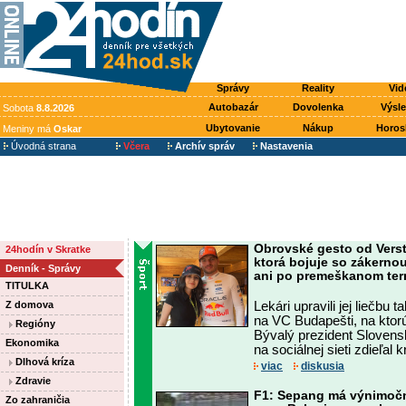
Správy
Reality
Vid
Autobazár
Dovolenka
Výsl
Sobota
8.8.2026
Ubytovanie
Nákup
Horos
Meniny má
Oskar
Úvodná strana
Včera
Archív správ
Nastavenia
Obrovské gesto od Vers
24hodín v Skratke
ktorá bojuje so zákerno
Denník - Správy
ani po premeškanom te
TITULKA
Z domova
Lekári upravili jej liečbu
na VC Budapešti, na ktor
Regióny
Bývalý prezident Slovensk
Ekonomika
na sociálnej sieti zdieľal 
Dlhová kríza
viac
diskusia
Zdravie
F1: Sepang má výnimočn
Zo zahraničia