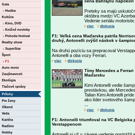
cena Bahrajnu napokon b
Gala
Hudba
Preteky sa majú uskutočni
októbra medzi VC Azerba
Kultúra
Vedenie seriálu motoristic
Kino, DVD
viac
diskusia
Knižné novinky
F1: Veľká cena Maďarska patrila Norriso
Pohoda festival
druhý, Antonelli zvýšil náskok v šampio
Reality show
SuperStar
Na druhú pozíciu sa prepracoval Verstappe
Šport
Antonelli a oba vozy Ferrari.
viac
diskusia
F1
Auto moto
Tímy Mercedes a Ferrari
Zaujímavosti
Maďarsku
Ekológia
Kimi Antonelli vedie šamp
Tlačové správy
prestávkou, ale Mercedes
Prílohy
Talian Kimi Antonelli prí
ako líder svetového šam
Pre ženy
...
Víkend
viac
diskusia
Veda
F1: Antonelli triumfoval na VC Belgicka
Kariéra
Verstappenom
Radíme
Hobby
Antonelli si už v závere vedenie postrážil 