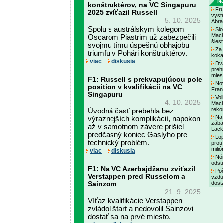
Na
konštruktérov, na VC Singapuru
Fru
2025 zvíťazil Russell
vyst
5. 10. 2025
Abra
Spolu s austrálskym kolegom
Slo
Mach
Oscarom Piastrim už zabezpečili
šiest
svojmu tímu úspešnú obhajobu
Za 
triumfu v Pohári konštruktérov.
koka
viac
diskusia
Dva
prehr
mies
F1: Russell s prekvapujúcou pole
Nov
position v kvalifikácii na VC
Fran
Singapuru
Vol
4. 10. 2025
Mach
reko
Úvodná časť prebehla bez
Na 
výraznejších komplikácií, napokon
zába
až v samotnom závere prišiel
Lac
predčasný koniec Gaslyho pre
Lop
technický problém.
proti
mili
viac
diskusia
Nór
odst
F1: Na VC Azerbajdžanu zvíťazil
Poč
Verstappen pred Russelom a
vzdu
dost
Sainzom
21. 9. 2025
Víťaz kvalifikácie Verstappen
zvládol štart a nedovolil Sainzovi
dostať sa na prvé miesto.