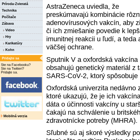
Príroda-Zvieratá
AstraZeneca uviedla, že
Technika
preskúmavajú kombinácie rôz
Počítače
adenovírusových vakcín, aby zis
Zábava
či ich zmiešanie povedie k lepš
Video
Hry
imunitnej reakcii u ľudí, a teda 
Karikatúry
väčšej ochrane.
Kohn
Sputnik V a oxfordská vakcína 
Pridajte sa
Ste na Facebooku?
obsahujú genetický materiál z 
Ste na Twitteri?
Pridajte sa.
SARS-CoV-2, ktorý spôsobuje
Oxfordská univerzita nedávno z
ktoré ukazujú, že je ich vakcín
dáta o účinnosti vakcíny u sta
čakajú na schválenie u britsk
Mobilná verzia
zdravotnícke potreby (MHRA).
Sľubné sú aj skoré výsledky po