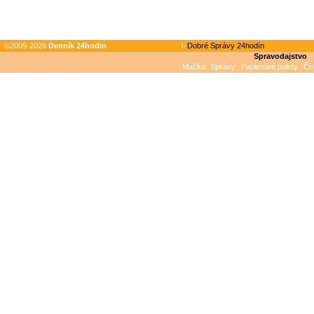
©2005-2026
Denník 24hodin
Dobré Správy 24hodín
Spravodajstvo
Mačka
Správy
Papierové palety
Čo 