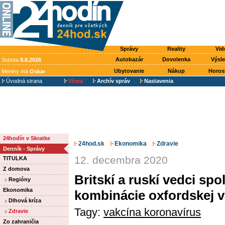
Správy
Reality
Vid
Autobazár
Dovolenka
Výsl
Sobota
8.8.2026
Ubytovanie
Nákup
Horos
Meniny má
Oskar
Úvodná strana
Včera
Archív správ
Nastavenia
24hodín v Skratke
24hod.sk
Ekonomika
Zdravie
Denník - Správy
12. decembra 2020
TITULKA
Z domova
Britskí a ruskí vedci spo
Regióny
Ekonomika
kombinácie oxfordskej v
Dlhová kríza
Tagy:
vakcína koronavírus
Zdravie
Zo zahraničia