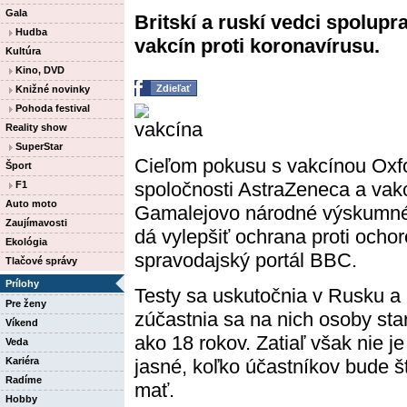
Gala
Britskí a ruskí vedci spolup
Hudba
vakcín proti koronavírusu.
Kultúra
Kino, DVD
Zdieľať
Knižné novinky
Pohoda festival
Reality show
SuperStar
Cieľom pokusu s vakcínou Oxfor
Šport
spoločnosti AstraZeneca a vakc
F1
Auto moto
Gamalejovo národné výskumné c
Zaujímavosti
dá vylepšiť ochrana proti ocho
Ekológia
spravodajský portál BBC.
Tlačové správy
Prílohy
Testy sa uskutočnia v Rusku a
Pre ženy
zúčastnia sa na nich osoby sta
Víkend
ako 18 rokov. Zatiaľ však nie je
Veda
Kariéra
jasné, koľko účastníkov bude š
Radíme
mať.
Hobby