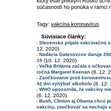
ktorý ešte predtým Rusko schvá
súčasnosti ho ponúka v rámci
Tagy:
vakcína koronavírus
Súvisiace články:
Slovensko prijalo vakcinačnú s
12. 2020)
Nadácia Gatesovcov daruje 250 
19
(10. 12. 2020)
Veľká Británia začala s očkovan
ročná Margaret Keenan
(8. 12. 
Zaočkovanie proti koronavírusu
42 dní vyhýbať alkoholu
(8. 12.
WHO upozornila, že vakcíny nie
(6. 12. 2020)
Bush, Clinton aj Obama chcú p
vakcíny, zaočkovať sa nechajú v