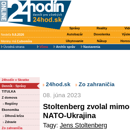
Správy
Reality
Vid
Autobazár
Dovolenka
Výsl
Nedeľa
9.8.2026
Ubytovanie
Nákup
Horos
Meniny má
Ľubomíra
Úvodná strana
Včera
Archív správ
Nastavenia
24hodín v Skratke
24hod.sk
Zo zahraničia
Denník - Správy
TITULKA
08. júna 2023
Z domova
Regióny
Stoltenberg zvolal mimo
Ekonomika
NATO-Ukrajina
Dlhová kríza
Zdravie
Tagy:
Jens Stoltenberg
Zo zahraničia