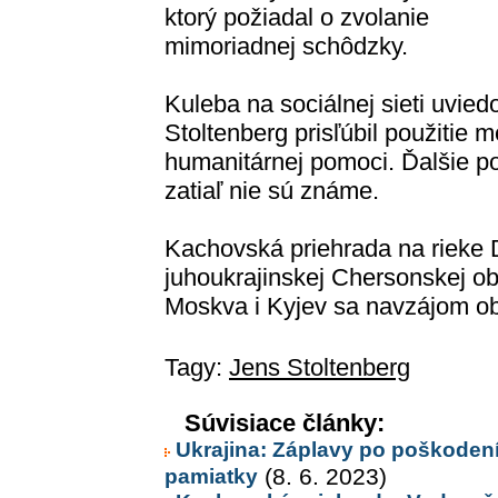
ktorý požiadal o zvolanie
mimoriadnej schôdzky.
Kuleba na sociálnej sieti uviedo
Stoltenberg prisľúbil použiti
humanitárnej pomoci. Ďalšie p
zatiaľ nie sú známe.
Kachovská priehrada na rieke
juhoukrajinskej Chersonskej obl
Moskva i Kyjev sa navzájom obv
Tagy:
Jens Stoltenberg
Súvisiace články:
Ukrajina: Záplavy po poškodení
pamiatky
(8. 6. 2023)