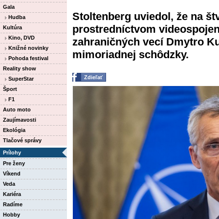
Gala
Stoltenberg uviedol, že na š
Hudba
prostredníctvom videospojeni
Kultúra
Kino, DVD
zahraničných vecí Dmytro Kul
Knižné novinky
mimoriadnej schôdzky.
Pohoda festival
Reality show
Zdieľať
SuperStar
Šport
F1
Auto moto
Zaujímavosti
Ekológia
Tlačové správy
Prílohy
Pre ženy
Víkend
Veda
Kariéra
Radíme
Hobby