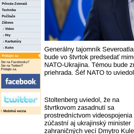
Príroda-Zvieratá
Technika
Počítače
Zábava
Video
Hry
Karikatúry
Generálny tajomník Severoatlan
Kohn
bude vo štvrtok predsedať mi
Pridajte sa
Ste na Facebooku?
NATO-Ukrajina. Témou bude zn
Ste na Twitteri?
Pridajte sa.
priehrada. Šéf NATO to uviedol 
Stoltenberg uviedol, že na
štvrtkovom zasadnutí sa
Mobilná verzia
prostredníctvom videospojenia
zúčastní aj ukrajinský minister
zahraničných vecí Dmytro Kule