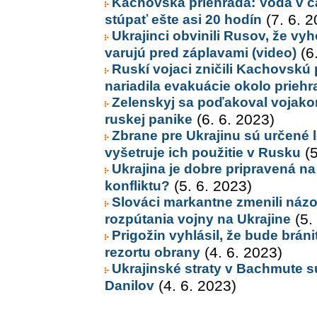
Kachovská priehrada: Voda v č
stúpať ešte asi 20 hodín
(7. 6. 2
Ukrajinci obvinili Rusov, že vy
varujú pred záplavami (video)
(6.
Ruskí vojaci zničili Kachovskú 
nariadila evakuácie okolo prie
Zelenskyj sa poďakoval vojakom
ruskej panike
(6. 6. 2023)
Zbrane pre Ukrajinu sú určené l
vyšetruje ich použitie v Rusku
(5
Ukrajina je dobre pripravená na 
konfliktu?
(5. 6. 2023)
Slováci markantne zmenili názor
rozpútania vojny na Ukrajine
(5.
Prigožin vyhlásil, že bude brán
rezortu obrany
(4. 6. 2023)
Ukrajinské straty v Bachmute sú 
Danilov
(4. 6. 2023)