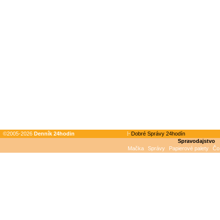
©2005-2026
Denník 24hodin
Dobré Správy 24hodín
Spravodajstvo
Mačka
Správy
Papierové palety
Čo 