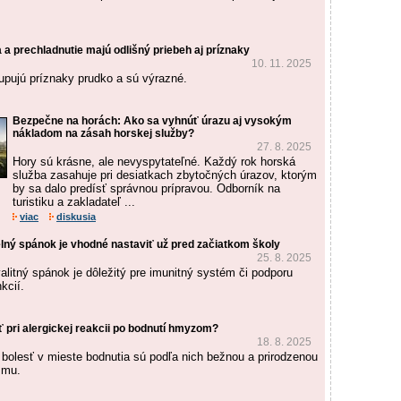
a prechladnutie majú odlišný priebeh aj príznaky
10. 11. 2025
tupujú príznaky prudko a sú výrazné.
Bezpečne na horách: Ako sa vyhnúť úrazu aj vysokým
nákladom na zásah horskej služby?
27. 8. 2025
Hory sú krásne, ale nevyspytateľné. Každý rok horská
služba zasahuje pri desiatkach zbytočných úrazov, ktorým
by sa dalo predísť správnou prípravou. Odborník na
turistiku a zakladateľ ...
viac
diskusia
lný spánok je vhodné nastaviť už pred začiatkom školy
25. 8. 2025
alitný spánok je dôležitý pre imunitný systém či podporu
kcií.
 pri alergickej reakcii po bodnutí hmyzom?
18. 8. 2025
 bolesť v mieste bodnutia sú podľa nich bežnou a prirodzenou
zmu.