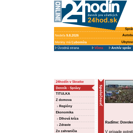
Sprá
Autob
Nedeľa
9.8.2026
Ubytov
Meniny má
Ľubomíra
Úvodná strana
Včera
Archív správ
24hodín v Skratke
Denník - Správy
TITULKA
Z domova
Regióny
Ekonomika
Dlhová kríza
Radíme: Dovolenk
Zdravie
Zo zahraničia
V prípade potre