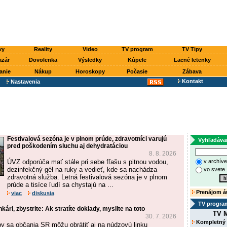
vy
Reality
Video
TV program
TV Tipy
azár
Dovolenka
Výsledky
Kúpele
Lacné letenky
anie
Nákup
Horoskopy
Počasie
Zábava
Kontakt
Nastavenia
Festivalová sezóna je v plnom prúde, zdravotníci varujú
Vyhľadáva
pred poškodením sluchu aj dehydratáciou
8. 8. 2026
ÚVZ odporúča mať stále pri sebe fľašu s pitnou vodou,
v archív
dezinfekčný gél na ruky a vedieť, kde sa nachádza
vo svete
zdravotná služba. Letná festivalová sezóna je v plnom
prúde a tisíce ľudí sa chystajú na ...
Prenájom á
viac
diskusia
TV progra
ári, zbystrite: Ak stratíte doklady, myslite na toto
TV M
30. 7. 2026
Kompletný
by sa občania SR môžu obrátiť aj na núdzovú linku