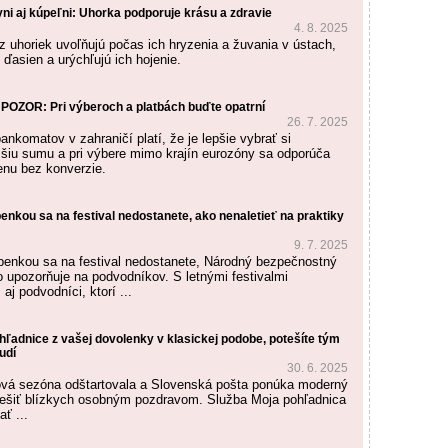
yni aj kúpeľni: Uhorka podporuje krásu a zdravie
4. 8. 2025
 z uhoriek uvoľňujú počas ich hryzenia a žuvania v ústach,
 ďasien a urýchľujú ich hojenie.
OZOR: Pri výberoch a platbách buďte opatrní
26. 7. 2025
ankomatov v zahraničí platí, že je lepšie vybrať si
šiu sumu a pri výbere mimo krajín eurozóny sa odporúča
nu bez konverzie.
enkou sa na festival nedostanete, ako nenaletieť na praktiky
9. 7. 2025
penkou sa na festival nedostanete, Národný bezpečnostný
o upozorňuje na podvodníkov. S letnými festivalmi
 aj podvodníci, ktorí ...
ohľadnice z vašej dovolenky v klasickej podobe, potešíte tým
udí
30. 6. 2025
ová sezóna odštartovala a Slovenská pošta ponúka moderný
tešiť blízkych osobným pozdravom. Služba Moja pohľadnica
ť ...