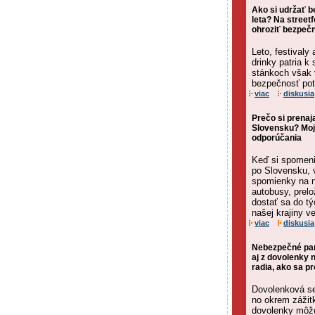
Ako si udržať 
leta? Na street
ohroziť bezpečn
Leto, festivaly 
drinky patria k
stánkoch však 
bezpečnosť pot
viac
diskusia
Prečo si prenaj
Slovensku? Moj
odporúčania
Keď si spomeni
po Slovensku, 
spomienky na 
autobusy, prel
dostať sa do tý
našej krajiny v
viac
diskusia
Nebezpečné para
aj z dovolenky 
radia, ako sa pr
Dovolenková se
no okrem zážitk
dovolenky môže