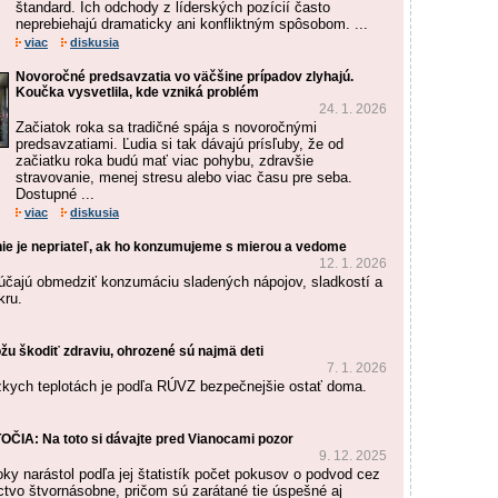
štandard. Ich odchody z líderských pozícií často
neprebiehajú dramaticky ani konfliktným spôsobom. ...
viac
diskusia
Novoročné predsavzatia vo väčšine prípadov zlyhajú.
Koučka vysvetlila, kde vzniká problém
24. 1. 2026
Začiatok roka sa tradičné spája s novoročnými
predsavzatiami. Ľudia si tak dávajú prísľuby, že od
začiatku roka budú mať viac pohybu, zdravšie
stravovanie, menej stresu alebo viac času pre seba.
Dostupné ...
viac
diskusia
ie je nepriateľ, ak ho konzumujeme s mierou a vedome
12. 1. 2026
účajú obmedziť konzumáciu sladených nápojov, sladkostí a
kru.
žu škodiť zdraviu, ohrozené sú najmä deti
7. 1. 2026
zkych teplotách je podľa RÚVZ bezpečnejšie ostať doma.
IA: Na toto si dávajte pred Vianocami pozor
9. 12. 2025
roky narástol podľa jej štatistík počet pokusov o podvod cez
ctvo štvornásobne, pričom sú zarátané tie úspešné aj