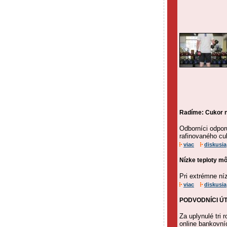
Radíme: Cukor n
Odborníci odpor
rafinovaného cu
viac
diskusia
Nízke teploty mô
Pri extrémne ní
viac
diskusia
PODVODNÍCI ÚTOČ
Za uplynulé tri 
online bankovní