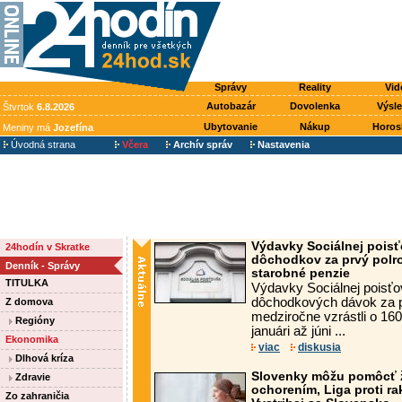
Správy
Reality
Vid
Autobazár
Dovolenka
Výsl
Štvrtok
6.8.2026
Ubytovanie
Nákup
Horos
Meniny má
Jozefína
Úvodná strana
Včera
Archív správ
Nastavenia
Výdavky Sociálnej poisť
24hodín v Skratke
dôchodkov za prvý polrok
Denník - Správy
starobné penzie
TITULKA
Výdavky Sociálnej poisťo
dôchodkových dávok za pr
Z domova
medziročne vzrástli o 160
Regióny
januári až júni ...
Ekonomika
viac
diskusia
Dlhová kríza
Slovenky môžu pomôcť 
Zdravie
ochorením, Liga proti ra
Zo zahraničia