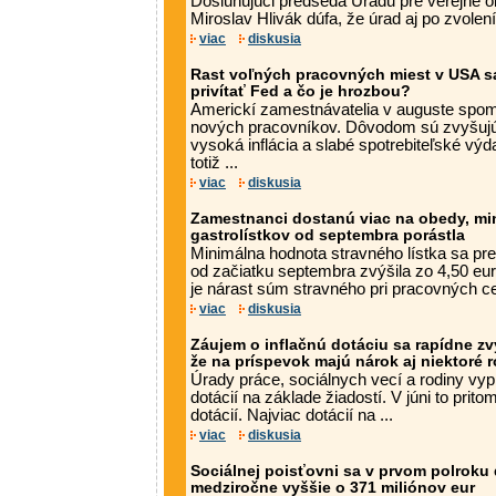
Dosluhujúci predseda Úradu pre verejné 
Miroslav Hlivák dúfa, že úrad aj po zvolení 
viac
diskusia
Rast voľných pracovných miest v USA sa
privítať Fed a čo je hrozbou?
Americkí zamestnávatelia v auguste spoma
nových pracovníkov. Dôvodom sú zvyšujú
vysoká inflácia a slabé spotrebiteľské výd
totiž ...
viac
diskusia
Zamestnanci dostanú viac na obedy, mi
gastrolístkov od septembra porástla
Minimálna hodnota stravného lístka sa pr
od začiatku septembra zvýšila zo 4,50 eu
je nárast súm stravného pri pracovných ce
viac
diskusia
Záujem o inflačnú dotáciu sa rapídne zvý
že na príspevok majú nárok aj niektoré 
Úrady práce, sociálnych vecí a rodiny vyplat
dotácií na základe žiadostí. V júni to prito
dotácií. Najviac dotácií na ...
viac
diskusia
Sociálnej poisťovni sa v prvom polroku d
medziročne vyššie o 371 miliónov eur