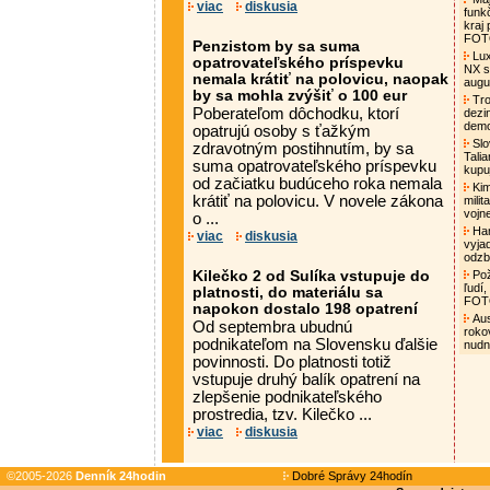
viac
diskusia
funk
kraj
FO
Penzistom by sa suma
Lux
opatrovateľského príspevku
NX s
nemala krátiť na polovicu, naopak
augu
by sa mohla zvýšiť o 100 eur
Tro
Poberateľom dôchodku, ktorí
dezi
demo
opatrujú osoby s ťažkým
Slo
zdravotným postihnutím, by sa
Tali
suma opatrovateľského príspevku
kupu
od začiatku budúceho roka nemala
Kim
krátiť na polovicu. V novele zákona
mili
vojn
o ...
Ham
viac
diskusia
vyja
odzb
Kilečko 2 od Sulíka vstupuje do
Pož
ľudí,
platnosti, do materiálu sa
FO
napokon dostalo 198 opatrení
Aust
Od septembra ubudnú
roko
podnikateľom na Slovensku ďalšie
nud
povinnosti. Do platnosti totiž
vstupuje druhý balík opatrení na
zlepšenie podnikateľského
prostredia, tzv. Kilečko ...
viac
diskusia
©2005-2026
Denník 24hodin
Dobré Správy 24hodín