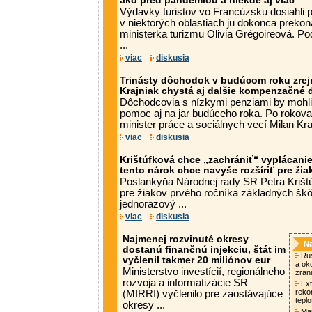
ako pred pandémiou a niekde aj viac
Výdavky turistov vo Francúzsku dosiahli
v niektorých oblastiach ju dokonca prekona
ministerka turizmu Olivia Grégoireová. P
...
viac
diskusia
Trinásty dôchodok v budúcom roku zrej
Krajniak chystá aj dalšie kompenzačné 
Dôchodcovia s nízkymi penziami by mohli
pomoc aj na jar budúceho roka. Po rokova
minister práce a sociálnych vecí Milan Kraj
viac
diskusia
Krištúfková chce „zachrániť“ vyplácanie
tento nárok chce navyše rozšíriť pre ži
Poslankyňa Národnej rady SR Petra Krištú
pre žiakov prvého ročníka základných škôl
jednorazový ...
viac
diskusia
Najmenej rozvinuté okresy
Na
dostanú finančnú injekciu, štát im
Rus
vyčlenil takmer 20 miliónov eur
a oko
Ministerstvo investícií, regionálneho
zrani
rozvoja a informatizácie SR
Ext
rekor
(MIRRI) vyčlenilo pre zaostávajúce
tepl
okresy ...
Maj