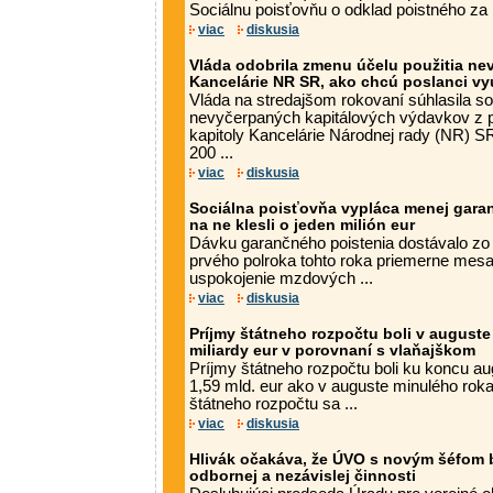
Sociálnu poisťovňu o odklad poistného za .
viac
diskusia
Vláda odobrila zmenu účelu použitia n
Kancelárie NR SR, ako chcú poslanci vyu
Vláda na stredajšom rokovaní súhlasila s
nevyčerpaných kapitálových výdavkov z 
kapitoly Kancelárie Národnej rady (NR) S
200 ...
viac
diskusia
Sociálna poisťovňa vypláca menej gara
na ne klesli o jeden milión eur
Dávku garančného poistenia dostávalo zo
prvého polroka tohto roka priemerne mes
uspokojenie mzdových ...
viac
diskusia
Príjmy štátneho rozpočtu boli v auguste
miliardy eur v porovnaní s vlaňajškom
Príjmy štátneho rozpočtu boli ku koncu au
1,59 mld. eur ako v auguste minulého rok
štátneho rozpočtu sa ...
viac
diskusia
Hlivák očakáva, že ÚVO s novým šéfom
odbornej a nezávislej činnosti