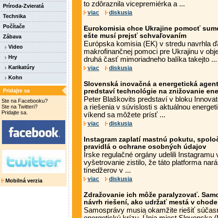
to zdôraznila vicepremiérka a ...
Príroda-Zvieratá
viac
diskusia
Technika
Počítače
Eurokomisia chce Ukrajine pomocť sumou
ešte musí prejsť schvaľovaním
Zábava
Európska komisia (EK) v stredu navrhla ďa
Video
makrofinančnej pomoci pre Ukrajinu v obje
Hry
druhá časť mimoriadneho balíka takejto ...
Karikatúry
viac
diskusia
Kohn
Slovenská inovačná a energetická agen
Pridajte sa
predstaví technológie na znižovanie ener
Peter Blaškovits predstaví v bloku Innova
Ste na Facebooku?
a riešenia v súvislosti s aktuálnou energet
Ste na Twitteri?
Pridajte sa.
víkend sa môžete prísť ...
viac
diskusia
Instagram zaplatí mastnú pokutu, spolo
pravidlá o ochrane osobných údajov
Írske regulačné orgány udelili Instagramu
vyšetrovanie zistilo, že táto platforma na
tínedžerov v ...
viac
diskusia
Mobilná verzia
Zdražovanie ich môže paralyzovať. Samo
návrh riešení, ako udržať mestá v chode
Samosprávy musia okamžite riešiť súča