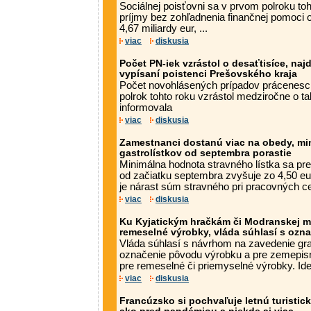
Sociálnej poisťovni sa v prvom polroku toh
príjmy bez zohľadnenia finančnej pomoci o
4,67 miliardy eur, ...
viac
diskusia
Počet PN-iek vzrástol o desaťtisíce, naj
vypísaní poistenci Prešovského kraja
Počet novohlásených prípadov prácenesc
polrok tohto roku vzrástol medziročne o ta
informovala
viac
diskusia
Zamestnanci dostanú viac na obedy, mi
gastrolístkov od septembra porastie
Minimálna hodnota stravného lístka sa pr
od začiatku septembra zvyšuje zo 4,50 e
je nárast súm stravného pri pracovných ces
viac
diskusia
Ku Kyjatickým hračkám či Modranskej ma
remeselné výrobky, vláda súhlasí s oz
Vláda súhlasí s návrhom na zavedenie gr
označenie pôvodu výrobku a pre zemepis
pre remeselné či priemyselné výrobky. Ide 
viac
diskusia
Francúzsko si pochvaľuje letnú turistic