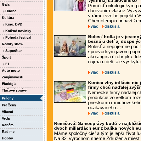
Vystrihaj sa Slovensko
Gala
Pomôcť onkologickým pac
darovaním vlasov. Vyzýva 
Hudba
v rámci svojho projektu V
Kultúra
Chemoterapia pripaví ženy
Kino, DVD
viac
diskusia
Knižné novinky
Bolesť hrdla je v jese
Pohoda festival
bežná u detí aj dospelých
Reality show
Bolesť a nepríjemné pocit
SuperStar
sprievodným javom popri
ako angína či chrípka. I
Šport
najmä u detí, ale vyskytuj
F1
...
Auto moto
viac
diskusia
Zaujímavosti
Koniec vlny inflácie nie
Ekológia
firmy chcú naďalej zvýši
Tlačové správy
Nemecké firmy naďalej ch
produkcie vo veľkom rozs
Prílohy
prieskumu mníchovského in
Pre ženy
očakávaného ...
Víkend
viac
diskusia
Veda
Remišová: Samosprávy budú v najbližší
Kariéra
dvoch miliardách eur z balíka nových e
Radíme
Máme spoločný cieľ a tým je lepší život ľ
Na 32. výročnom sneme Združenia miest
Hobby