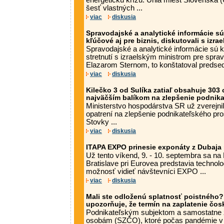
energetickú krízu. Únia miest Slovenska 
šesť vlastných ...
viac
diskusia
Spravodajské a analytické informácie s
kľúčové aj pre biznis, diskutovali s izr
Spravodajské a analytické informácie sú k
stretnutí s izraelským ministrom pre spra
Elazarom Sternom, to konštatoval predse
viac
diskusia
Kilečko 3 od Sulíka zatiaľ obsahuje 303 
najväčším balíkom na zlepšenie podnika
Ministerstvo hospodárstva SR už zverejnilo
opatrení na zlepšenie podnikateľského pro
Stovky ...
viac
diskusia
ITAPA EXPO prinesie exponáty z Dubaja 
Už tento víkend, 9. - 10. septembra sa na
Bratislave pri Eurovea predstavia technolo
možnosť vidieť návštevníci EXPO ...
viac
diskusia
Mali ste odloženú splatnosť poistného?
upozorňuje, že termín na zaplatenie čos
Podnikateľským subjektom a samostatne
osobám (SZČO), ktoré počas pandémie v m