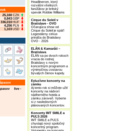
Headlinerom, ktorý
rozvášni všetkých
fanúšikov je britský
stok
spevák Robbie Williams
25,160
CZK
0,843
GBP
Cirque du Soleil v
336,010
HUF
Bratislave - OVO
4,256
PLN
Očarujúca show od
1,103
USD
Cirque du Soleil je späť!
Legendárny cirkus
prináša do Bratislavy
OVO - 2026
ELÁN & Kamaráti –
Bratislava
ELÁN sa po dvoch rokoch
vracia do rodnej
Bratislavy s novým
koncertným programom a
výnimočnou zostavou
bývalých členov kapely.
Exluzívne koncerty na
zápasov
zámku
Aj tento rok si môžete užiť
ápasov live -
koncerty na nádvorí
nádherného hotela a
zámku zároveň. Vyberte
si z nasledovných
plánovaných koncertov.
Koncerty IMT SMILE a
PUĽS 2026
IMT SMILE a PUĽS
chystajú nový spoločný
koncertný program.
Vstupenky na koncerty