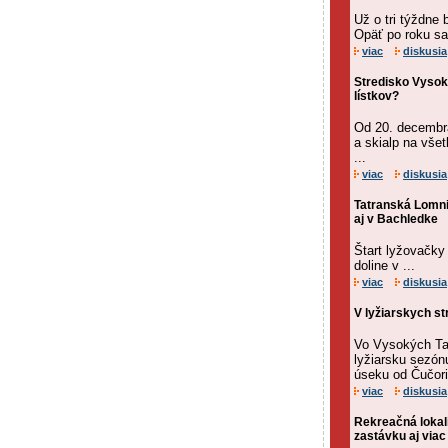
Už o tri týždne
Opäť po roku sa 
viac
diskusia
Stredisko Vysok
lístkov?
Od 20. decembra
a skialp na vše
...
viac
diskusia
Tatranská Lomni
aj v Bachledke
Štart lyžovačky
doline v ...
viac
diskusia
V lyžiarskych st
Vo Vysokých Tat
lyžiarsku sezón
úseku od Čučori
viac
diskusia
Rekreačná lokal
zastávku aj via