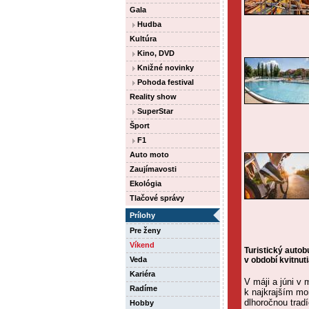
Gala
Hudba
Kultúra
Kino, DVD
Knižné novinky
Pohoda festival
Reality show
SuperStar
Šport
F1
Auto moto
Zaujímavosti
Ekológia
Tlačové správy
Prílohy
Pre ženy
Víkend
Turistický auto
Veda
v období kvitnut
Kariéra
V máji a júni v 
Radíme
k najkrajším mo
dlhoročnou tradí
Hobby