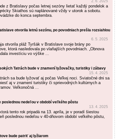
2. 6. 2025
de z Bratislavy počas letnej sezóny lietať každý pondelok a
 grécky Skiathos sú naplánované vždy v utorok a sobotu.
revádzke do konca septembra.
atislave otvorila letnú sezónu, po povodniach prešla rozsiahlou
6. 5. 2025
ja otvorila pláž Tyršák v Bratislave svoje brány po
ve, ktorá nasledovala po vlaňajších povodniach. „Obnova
dala investíciu vo výške ...
sokých Tatrách bude v znamení lyžovačky, turistiky i zábavy
15. 4. 2025
rách sa bude lyžovať aj počas Veľkej noci. Sviatočné dni sa
iesť aj v znamení turistiky či sprievodných kultúrnych a
amov. Veľkonočná ...
e poslednou nedeľou v období veľkého pôstu
13. 4. 2025
torá tento rok pripadá na 13. apríla, je v poradí šiestou
eň poslednou nedeľou v 40-dňovom období veľkého pôstu,
tove bude patriť aj lyžiarom