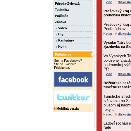
viac
diskusia
Príroda-Zvieratá
Technika
Prešovský kraj l
prekonala histor
Počítače
Zábava
Prešovský kraj 
Video
Podľa údajov
viac
diskusia
Hry
Karikatúry
Vysoké Tatry bu
Kohn
zjazdovku na S
Pridajte sa
Vo Vysokých Tat
položenej zjaz
Ste na Facebooku?
Ste na Twitteri?
nadmorskej výš
Pridajte sa.
PR
viac
diskusia
Bežkárska sezón
funkčné zasnež
Turistické stre
lyžovania na Sl
plusom aj nadmo
Mobilná verzia
roky ...
viac
diskusia
Ľadoví sochári s
ľadu