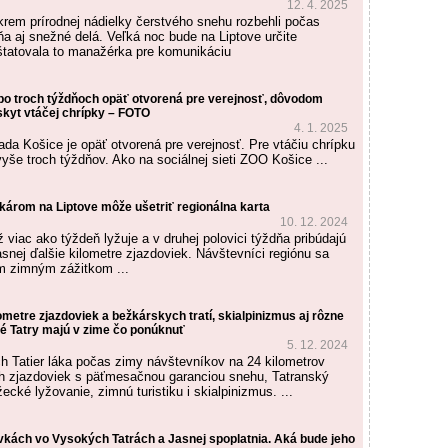
12. 4. 2025
krem prírodnej nádielky čerstvého snehu rozbehli počas
ňa aj snežné delá. Veľká noc bude na Liptove určite
štatovala to manažérka pre komunikáciu
po troch týždňoch opäť otvorená pre verejnosť, dôvodom
skyt vtáčej chrípky – FOTO
4. 1. 2025
ada Košice je opäť otvorená pre verejnosť. Pre vtáčiu chrípku
yše troch týždňov. Ako na sociálnej sieti ZOO Košice ...
károm na Liptove môže ušetriť regionálna karta
10. 12. 2024
 viac ako týždeň lyžuje a v druhej polovici týždňa pribúdajú
asnej ďalšie kilometre zjazdoviek. Návštevníci regiónu sa
m zimným zážitkom ...
metre zjazdoviek a bežkárskych tratí, skialpinizmus aj rôzne
ké Tatry majú v zime čo ponúknuť
5. 12. 2024
 Tatier láka počas zimy návštevníkov na 24 kilometrov
h zjazdoviek s päťmesačnou garanciou snehu, Tatranský
cké lyžovanie, zimnú turistiku i skialpinizmus. ...
ovkách vo Vysokých Tatrách a Jasnej spoplatnia. Aká bude jeho