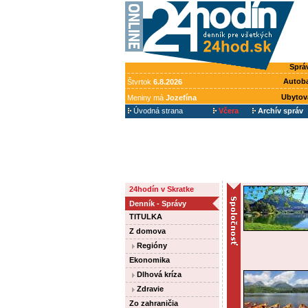
Sprá
Autob
Štvrtok
6.8.2026
Ubytov
Meniny má
Jozefína
Úvodná strana
Včera
Archív správ
24hodín v Skratke
Denník - Správy
TITULKA
Z domova
Regióny
Ekonomika
Dlhová kríza
Zdravie
Zo zahraničia