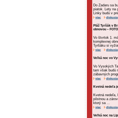
Do Zadaru sa bu
piatok. Lety na
Linky budú v p
viac
diskusia
Pláž Tyršák v Br
obnovou – FOTO
Vo štvrtok 1. má
komplexnej obno
Tyršáku si vyžia
viac
diskusia
Veľká noc vo Vy
Vo Vysokých Tat
tam však budú n
zábavných progr
viac
diskusia
Kvetná nedeľa j
Kvetná nedeľa, k
pôstnou a zárov
ktorý sa ...
viac
diskusia
Veľká noc na Lip