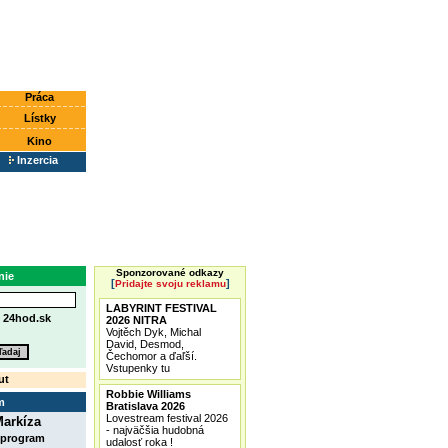
Práca
Lístky
Kino
Inzercia
Sponzorované odkazy
nie
[
]
Pridajte svoju reklamu
LABYRINT FESTIVAL
e
24hod.sk
2026 NITRA
Vojtěch Dyk, Michal
David, Desmod,
Čechomor a ďaľší.
Vstupenky tu
ut
Robbie Williams
m
Bratislava 2026
Lovestream festival 2026
arkíza
- najväčšia hudobná
 program
udalosť roka !