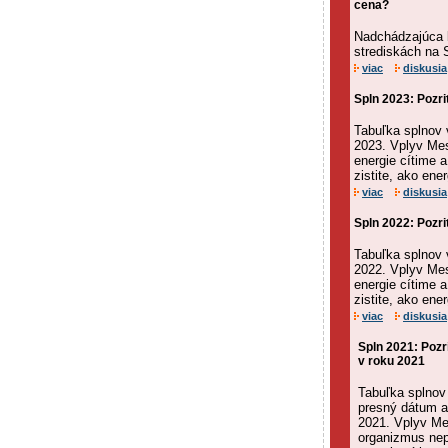
cena?
Nadchádzajúca l
strediskách na 
viac
diskusia
Spln 2023: Pozri
Tabuľka splnov 
2023. Vplyv Mes
energie cítime 
zistite, ako ene
viac
diskusia
Spln 2022: Pozri
Tabuľka splnov 
2022. Vplyv Mes
energie cítime 
zistite, ako ene
viac
diskusia
Spln 2021: Pozr
v roku 2021
Tabuľka splnov
presný dátum a
2021. Vplyv Me
organizmus nep