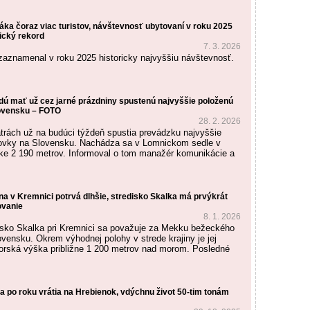
áka čoraz viac turistov, návštevnosť ubytovaní v roku 2025
ický rekord
7. 3. 2026
zaznamenal v roku 2025 historicky najvyššiu návštevnosť.
dú mať už cez jarné prázdniny spustenú najvyššie položenú
lovensku – FOTO
28. 2. 2026
rách už na budúci týždeň spustia prevádzku najvyššie
dovky na Slovensku. Nachádza sa v Lomnickom sedle v
ke 2 190 metrov. Informoval o tom manažér komunikácie a
a v Kremnici potrvá dlhšie, stredisko Skalka má prvýkrát
ovanie
8. 1. 2026
disko Skalka pri Kremnici sa považuje za Mekku bežeckého
ovensku. Okrem výhodnej polohy v strede krajiny je jej
rská výška približne 1 200 metrov nad morom. Posledné
a po roku vrátia na Hrebienok, vdýchnu život 50-tim tonám