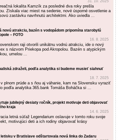
31. 10. 2025
kreačná lokalita Kamzík za posledné dva roky prešla
u. Získala viac miest na sedenie, nové úsporné osvetlenie a
sovú zastávku navrhnutú architektmi. Ako uviedla ...
á novú atrakciu, bazén s vodopádom pripomína starobylú
ropole – FOTO
16. 8. 2025
venskom raji otvorili unikátnu vodnú atrakciu, ide o nový
ex s názvom Priekopa pod Akropolou. Bazén s atypickým
ou, umelou ...
aliská zdraželi, podľa analytika si budeme musieť siahnuť
18. 7. 2025
 v plnom prúde a s ňou aj váhanie, kam na Slovensku vyraziť
 podľa analytika 365.bank Tomáša Boháčka si ...
tuje jubilejný desiaty ročník, projekt motivuje deti objavovať
ho kraja
14. 6. 2025
cia letná súťaž Legendarium oslavuje v tomto roku svoje
jekt, motivujúci deti a ich rodiny objavovať krásy
letisku v Bratislave odštartovala nová linka do Zadaru