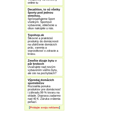
online tu
Decathlon, to sú všetky
športy pod jednou
strechou.
Sprístupňujeme šport
všetkým. Športové
vybavenie, oblečenie a
obuv nakúpite u nás.
Topshop.sk
Šikovné a praktické
produkty do domácnosti
na uľahčenie domácich
prác, varenia a
starostlivosť o zdravie a
krásu.
Zmeňte dizajn bytu v
pár krokoch
Uvažujete nad novým
vybavením vášho bytu,
ale ste na pochybách?
Výpredaj domácich
spotrebičov
Rozsiahla ponuka
produktov pre domácnosť
i záhradu.99 % tovaru na
sklade. Doprava zadarmo
nad 40 €. Záruka vrátenia
peňazí.
[
]
Pridajte svoju reklamu