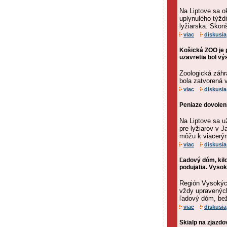
Na Liptove sa o
uplynulého týžd
lyžiarska. Skon
viac
diskusia
Košická ZOO je 
uzavretia bol vý
Zoologická záhr
bola zatvorená v
viac
diskusia
Peniaze dovolen
Na Liptove sa už
pre lyžiarov v J
môžu k viacerý
viac
diskusia
Ľadový dóm, kilo
podujatia. Vyso
Región Vysokých
vždy upravenýc
ľadový dóm, beže
viac
diskusia
Skialp na zjazd