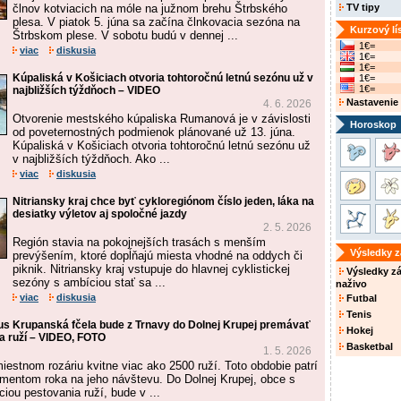
člnov kotviacich na móle na južnom brehu Štrbského
TV tipy
plesa. V piatok 5. júna sa začína člnkovacia sezóna na
Kurzový lí
Štrbskom plese. V sobotu budú v dennej ...
1€=
viac
diskusia
1€=
1€=
Kúpaliská v Košiciach otvoria tohtoročnú letnú sezónu už v
1€=
1€=
najbližších týždňoch – VIDEO
Nastavenie
4. 6. 2026
Otvorenie mestského kúpaliska Rumanová je v závislosti
Horoskop
od poveternostných podmienok plánované už 13. júna.
Kúpaliská v Košiciach otvoria tohtoročnú letnú sezónu už
v najbližších týždňoch. Ako ...
viac
diskusia
Nitriansky kraj chce byť cykloregiónom číslo jeden, láka na
desiatky výletov aj spoločné jazdy
2. 5. 2026
Región stavia na pokojnejších trasách s menším
Výsledky 
prevýšením, ktoré dopĺňajú miesta vhodné na oddych či
piknik. Nitriansky kraj vstupuje do hlavnej cyklistickej
Výsledky z
sezóny s ambíciou stať sa ...
naživo
viac
diskusia
Futbal
Tenis
bus Krupanská fčela bude z Trnavy do Dolnej Krupej premávať
Hokej
ia ruží – VIDEO, FOTO
Basketbal
1. 5. 2026
miestnom rozáriu kvitne viac ako 2500 ruží. Toto obdobie patrí
mentom roka na jeho návštevu. Do Dolnej Krupej, obce s
ciou pestovania ruží, bude v ...