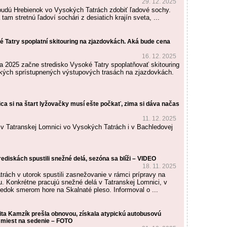
29. 12. 2025
 budú Hrebienok vo Vysokých Tatrách zdobiť ľadové sochy.
tam stretnú ľadoví sochári z desiatich krajín sveta, ...
é Tatry spoplatní skitouring na zjazdovkách. Aká bude cena
16. 12. 2025
 2025 začne stredisko Vysoké Tatry spoplatňovať skitouring
tkých sprístupnených výstupových trasách na zjazdovkách.
ca si na štart lyžovačky musí ešte počkať, zima si dáva načas
11. 12. 2025
 v Tatranskej Lomnici vo Vysokých Tatrách i v Bachledovej
rediskách spustili snežné delá, sezóna sa blíži – VIDEO
18. 11. 2025
rách v utorok spustili zasnežovanie v rámci prípravy na
u. Konkrétne pracujú snežné delá v Tatranskej Lomnici, v
edok smerom hore na Skalnaté pleso. Informoval o ...
ita Kamzík prešla obnovou, získala atypickú autobusovú
c miest na sedenie – FOTO