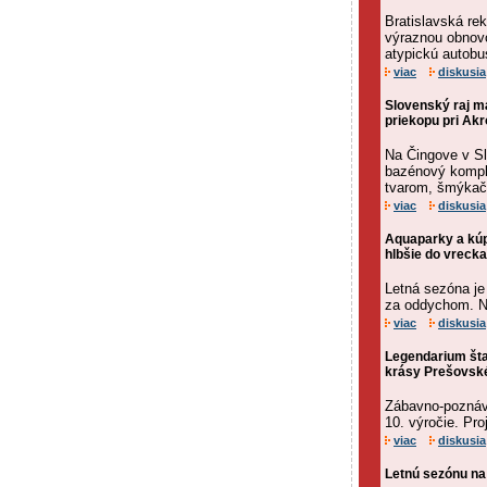
Bratislavská re
výraznou obnovo
atypickú autobu
viac
diskusia
Slovenský raj m
priekopu pri Ak
Na Čingove v Slo
bazénový kompl
tvarom, šmýkačk
viac
diskusia
Aquaparky a kúp
hlbšie do vrecka
Letná sezóna je
za oddychom. No
viac
diskusia
Legendarium štar
krásy Prešovské
Zábavno-poznáva
10. výročie. Pro
viac
diskusia
Letnú sezónu na 