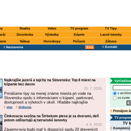
vy
Reality
Video
TV program
TV Tipy
azár
Dovolenka
Výsledky
Kúpele
Lacné letenky
anie
Nákup
Horoskopy
Počasie
Zábava
Kontakt
Nastavenia
Najkrajšie jazerá a tajchy na Slovensku: Top 8 miest na
Vyhľadáva
kúpanie bez davov
25. 7. 2026
Prinášame tipy na menej známe miesta pri vode na
v archív
Slovensku spolu s informáciami o kúpaní, parkovaní,
vo svete
dostupnosti a výletoch v okolí. Hľadáte najkrajšie
viac
diskusia
Prenájom á
Člnkovacia sezóna na Štrbskom plese je za dverami, deň
TV progra
potom odštartujú aj tatranské lanovky
TV M
4. 6. 2026
Kompletný
Záujemcovia budú mať k dispozícii spolu 20 drevených