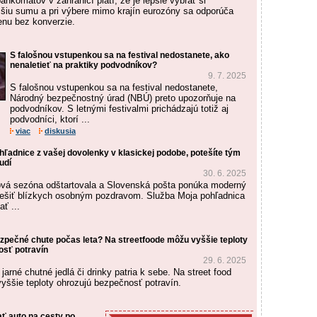
ankomatov v zahraničí platí, že je lepšie vybrať si
šiu sumu a pri výbere mimo krajín eurozóny sa odporúča
nu bez konverzie.
S falošnou vstupenkou sa na festival nedostanete, ako
nenaletieť na praktiky podvodníkov?
9. 7. 2025
S falošnou vstupenkou sa na festival nedostanete,
Národný bezpečnostný úrad (NBÚ) preto upozorňuje na
podvodníkov. S letnými festivalmi prichádzajú totiž aj
podvodníci, ktorí ...
viac
diskusia
ohľadnice z vašej dovolenky v klasickej podobe, potešíte tým
udí
30. 6. 2025
ová sezóna odštartovala a Slovenská pošta ponúka moderný
tešiť blízkych osobným pozdravom. Služba Moja pohľadnica
ť ...
ezpečné chute počas leta? Na streetfoode môžu vyššie teploty
osť potravín
29. 6. 2025
a jarné chutné jedlá či drinky patria k sebe. Na street food
yššie teploty ohrozujú bezpečnosť potravín.
ať auto na cesty po