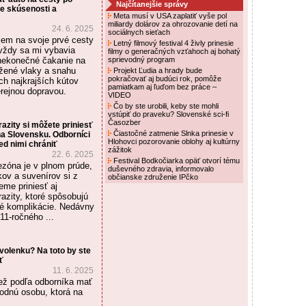
Najčítanejšie správy
e skúsenosti a
Meta musí v USA zaplatiť vyše pol
miliardy dolárov za ohrozovanie detí na
24. 6. 2025
sociálnych sieťach
em na svoje prvé cesty
Letný filmový festival 4 živly prinesie
vždy sa mi vybavia
filmy o generačných vzťahoch aj bohatý
nekonečné čakanie na
sprievodný program
ožené vlaky a snahu
Projekt Ľudia a hrady bude
pokračovať aj budúci rok, pomôže
ch najkrajších kútov
pamiatkam aj ľuďom bez práce –
erejnou dopravou.
VIDEO
Čo by ste urobili, keby ste mohli
vstúpiť do praveku? Slovenské sci-fi
Časozber
zity si môžete priniesť
Čiastočné zatmenie Slnka prinesie v
na Slovensku. Odborníci
Hlohovci pozorovanie oblohy aj kultúrny
ed nimi chrániť
zážitok
22. 6. 2025
Festival Bodkočiarka opäť otvorí tému
zóna je v plnom prúde,
duševného zdravia, informovalo
ov a suvenírov si z
občianske združenie IPčko
me priniesť aj
azity, ktoré spôsobujú
é komplikácie. Nedávny
 11-ročného ...
volenku? Na toto by ste
ť
11. 6. 2025
iež podľa odborníka mať
hodnú osobu, ktorá na