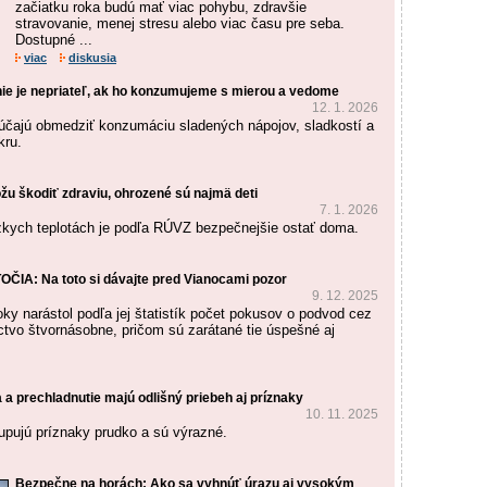
začiatku roka budú mať viac pohybu, zdravšie
stravovanie, menej stresu alebo viac času pre seba.
Dostupné ...
viac
diskusia
ie je nepriateľ, ak ho konzumujeme s mierou a vedome
12. 1. 2026
účajú obmedziť konzumáciu sladených nápojov, sladkostí a
kru.
žu škodiť zdraviu, ohrozené sú najmä deti
7. 1. 2026
zkych teplotách je podľa RÚVZ bezpečnejšie ostať doma.
IA: Na toto si dávajte pred Vianocami pozor
9. 12. 2025
roky narástol podľa jej štatistík počet pokusov o podvod cez
ctvo štvornásobne, pričom sú zarátané tie úspešné aj
a prechladnutie majú odlišný priebeh aj príznaky
10. 11. 2025
tupujú príznaky prudko a sú výrazné.
Bezpečne na horách: Ako sa vyhnúť úrazu aj vysokým