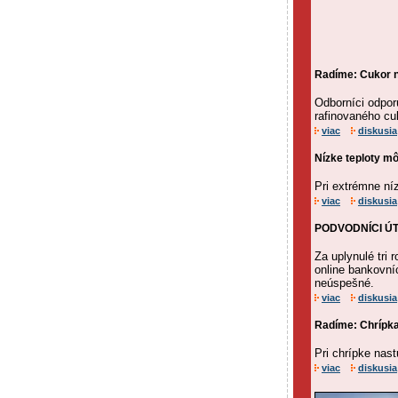
Radíme: Cukor n
Odborníci odpor
rafinovaného cu
viac
diskusia
Nízke teploty mô
Pri extrémne ní
viac
diskusia
PODVODNÍCI ÚTOČ
Za uplynulé tri 
online bankovní
neúspešné.
viac
diskusia
Radíme: Chrípka 
Pri chrípke nas
viac
diskusia