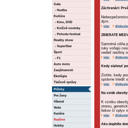
Gala
Záchranári: Prvá
Hudba
Kultúra
Nebezpečenstvo 
dym.
Kino, DVD
viac
diskusia
Knižné novinky
Pohoda festival
ZBIERATE MEDVE
Reality show
Samotná vôňa po
SuperStar
ruky voňajú cesn
Šport
vedieť rastliny o
viac
diskusia
F1
Auto moto
Kedy siahnuť po
Zaujímavosti
Zistite, kedy po
Ekológia
správne triediť 
Tlačové správy
viac
diskusia
Prílohy
Na vznik obezity
Pre ženy
Víkend
K vzniku obezit
stresu, genetic
Veda
liekov či vplyv 
Kariéra
viac
diskusia
Radíme
Ako doplníte do
Hobby