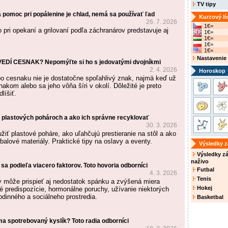
TV tipy
 pomoc pri popálenine je chlad, nemá sa používať ľad
Kurzový lí
26. 7. 2026
1€=
pri opekaní a grilovaní podľa záchranárov predstavuje aj
1€=
1€=
1€=
1€=
Nastavenie
DÍ CESNAK? Nepomýľte si ho s jedovatými dvojníkmi
2. 4. 2026
Horoskop
 cesnaku nie je dostatočne spoľahlivý znak, najmä keď už
akom alebo sa jeho vôňa šíri v okolí. Dôležité je preto
dlíšiť.
 plastových pohároch a ako ich správne recyklovať
30. 3. 2026
užiť plastové poháre, ako uľahčujú prestieranie na stôl a ako
obalové materiály. Praktické tipy na oslavy a eventy.
Výsledky 
Výsledky z
naživo
 sa podieľa viacero faktorov. Toto hovoria odborníci
Futbal
4. 3. 2026
Tenis
y môže prispieť aj nedostatok spánku a zvýšená miera
Hokej
ké predispozície, hormonálne poruchy, užívanie niektorých
rodinného a sociálneho prostredia.
Basketbal
ma spotrebovaný kyslík? Toto radia odborníci