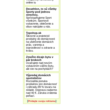
online tu
Decathlon, to sú všetky
športy pod jednou
strechou.
Sprístupňujeme šport
všetkým. Športové
vybavenie, oblečenie a
obuv nakúpite u nás.
Topshop.sk
Šikovné a praktické
produkty do domácnosti
na uľahčenie domácich
prác, varenia a
starostlivosť o zdravie a
krásu.
Zmeňte dizajn bytu v
pár krokoch
Uvažujete nad novým
vybavením vášho bytu,
ale ste na pochybách?
Výpredaj domácich
spotrebičov
Rozsiahla ponuka
produktov pre domácnosť
i záhradu.99 % tovaru na
sklade. Doprava zadarmo
nad 40 €. Záruka vrátenia
peňazí.
[
]
Pridajte svoju reklamu