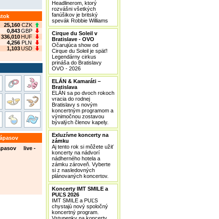
Headlinerom, ktorý
rozvášni všetkých
fanúšikov je britský
stok
spevák Robbie Williams
25,160
CZK
0,843
GBP
Cirque du Soleil v
336,010
HUF
Bratislave - OVO
4,256
PLN
Očarujúca show od
1,103
USD
Cirque du Soleil je späť!
Legendárny cirkus
prináša do Bratislavy
OVO - 2026
ELÁN & Kamaráti –
Bratislava
ELÁN sa po dvoch rokoch
vracia do rodnej
Bratislavy s novým
koncertným programom a
výnimočnou zostavou
bývalých členov kapely.
Exluzívne koncerty na
zápasov
zámku
Aj tento rok si môžete užiť
ápasov live -
koncerty na nádvorí
nádherného hotela a
zámku zároveň. Vyberte
si z nasledovných
plánovaných koncertov.
Koncerty IMT SMILE a
PUĽS 2026
IMT SMILE a PUĽS
chystajú nový spoločný
koncertný program.
Vstupenky na koncerty