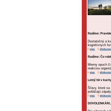
Radíme: Pravide
Dostatočný a kv
kognitívnych fun
viac
diskusia
Radíme: Čo robiť
Mierny opuch či
reakciou organi
viac
diskusia
Letný hit v kuch
Šťavy, ktoré sa
potláčajú zápaly
viac
diskusia
DOVOLENKÁRI, P