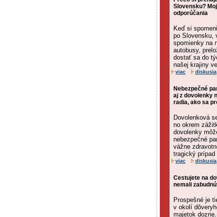
Slovensku? Moj
odporúčania
Keď si spomeni
po Slovensku, 
spomienky na 
autobusy, prel
dostať sa do tý
našej krajiny v
viac
diskusia
Nebezpečné para
aj z dovolenky 
radia, ako sa pr
Dovolenková se
no okrem zážitk
dovolenky môže
nebezpečné par
vážne zdravotn
tragický prípad
viac
diskusia
Cestujete na do
nemali zabudnú
Prospešné je t
v okolí dôvery
majetok dozrie.