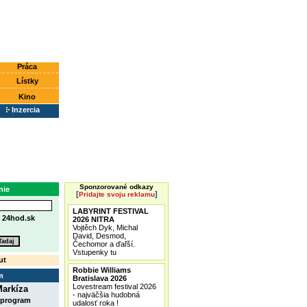
Práca
Lístky
Kino
Inzercia
Sponzorované odkazy
nie
[
]
Pridajte svoju reklamu
LABYRINT FESTIVAL
e
24hod.sk
2026 NITRA
Vojtěch Dyk, Michal
David, Desmod,
Čechomor a ďaľší.
Vstupenky tu
ut
Robbie Williams
m
Bratislava 2026
Lovestream festival 2026
arkíza
- najväčšia hudobná
 program
udalosť roka !