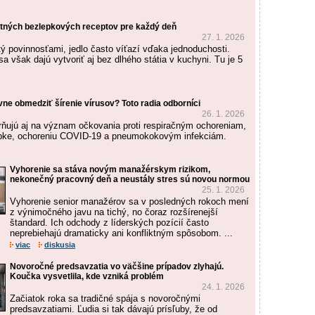
utných bezlepkových receptov pre každý deň
27. 1. 2026
tý povinnosťami, jedlo často víťazí vďaka jednoduchosti.
a však dajú vytvoriť aj bez dlhého státia v kuchyni. Tu je 5
ívne obmedziť šírenie vírusov? Toto radia odborníci
26. 1. 2026
rňujú aj na význam očkovania proti respiračným ochoreniam,
rípke, ochoreniu COVID-19 a pneumokokovým infekciám.
Vyhorenie sa stáva novým manažérskym rizikom,
nekonečný pracovný deň a neustály stres sú novou normou
25. 1. 2026
Vyhorenie senior manažérov sa v posledných rokoch mení
z výnimočného javu na tichý, no čoraz rozšírenejší
štandard. Ich odchody z líderských pozícií často
neprebiehajú dramaticky ani konfliktným spôsobom. ...
viac
diskusia
Novoročné predsavzatia vo väčšine prípadov zlyhajú.
Koučka vysvetlila, kde vzniká problém
24. 1. 2026
Začiatok roka sa tradičné spája s novoročnými
predsavzatiami. Ľudia si tak dávajú prísľuby, že od