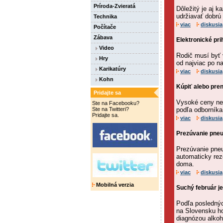
Príroda-Zvieratá
Dôležitý je aj 
udržiavať dobrú
Technika
viac
diskusia
Počítače
Zábava
Elektronické pri
Video
Rodič musí byť 
Hry
od najviac po n
Karikatúry
viac
diskusia
Kohn
Kúpiť alebo pren
Pridajte sa
Vysoké ceny neh
Ste na Facebooku?
Ste na Twitteri?
podľa odborníka
Pridajte sa.
viac
diskusia
Prezúvanie pneu
Prezúvanie pneu
automaticky reze
doma.
viac
diskusia
Mobilná verzia
Suchý február je
Podľa poslednýc
na Slovensku ho
diagnózou alkoh