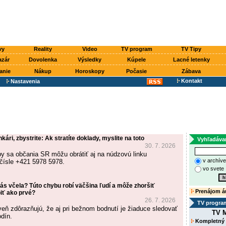
vy
Reality
Video
TV program
TV Tipy
azár
Dovolenka
Výsledky
Kúpele
Lacné letenky
anie
Nákup
Horoskopy
Počasie
Zábava
Kontakt
Nastavenia
ári, zbystrite: Ak stratíte doklady, myslite na toto
Vyhľadáva
30. 7. 2026
by sa občania SR môžu obrátiť aj na núdzovú linku
v archív
 čísle +421 5978 5978.
vo svete
ás včela? Túto chybu robí väčšina ľudí a môže zhoršiť
Prenájom á
iť ako prvé?
26. 7. 2026
TV progra
veň zdôrazňujú, že aj pri bežnom bodnutí je žiaduce sledovať
TV M
odín.
Kompletný