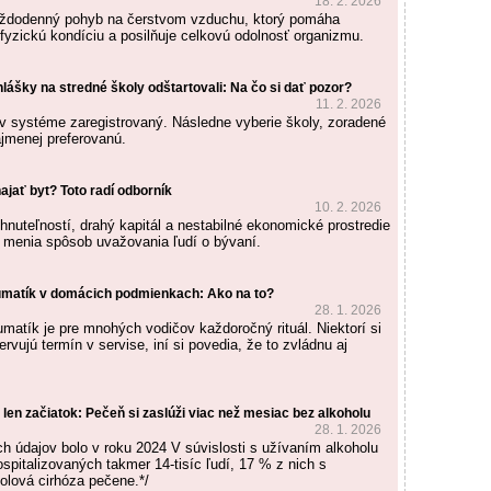
18. 2. 2026
každodenný pohyb na čerstvom vzduchu, ktorý pomáha
 fyzickú kondíciu a posilňuje celkovú odolnosť organizmu.
hlášky na stredné školy odštartovali: Na čo si dať pozor?
11. 2. 2026
v systéme zaregistrovaný. Následne vyberie školy, zoradené
ajmenej preferovanú.
ajať byt? Toto radí odborník
10. 2. 2026
nuteľností, drahý kapitál a nestabilné ekonomické prostredie
 menia spôsob uvažovania ľudí o bývaní.
matík v domácich podmienkach: Ako na to?
28. 1. 2026
matík je pre mnohých vodičov každoročný rituál. Niektorí si
rvujú termín v servise, iní si povedia, že to zvládnu aj
 len začiatok: Pečeň si zaslúži viac než mesiac bez alkoholu
28. 1. 2026
h údajov bolo v roku 2024 V súvislosti s užívaním alkoholu
spitalizovaných takmer 14-tisíc ľudí, 17 % z nich s
olová cirhóza pečene.*/