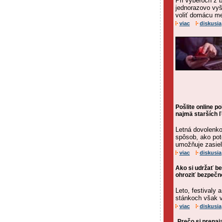
Pri výberoch z b
jednorazovo vyš
voliť domácu me
viac
diskusia
Pošlite online p
najmä starších ľ
Letná dovolenk
spôsob, ako po
umožňuje zasiela
viac
diskusia
Ako si udržať b
ohroziť bezpečn
Leto, festivaly 
stánkoch však v
viac
diskusia
Prečo si prenaj