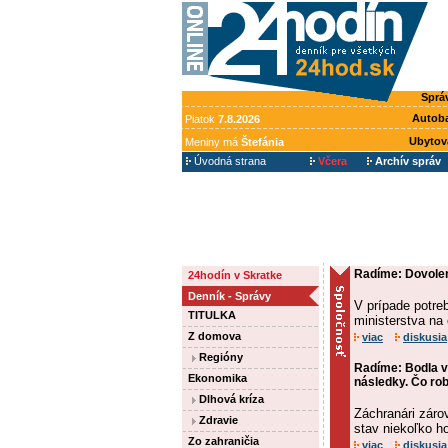
Sprá
Autob
Piatok
7.8.2026
Ubytov
Meniny má
Štefánia
Úvodná strana
Včera
Archív správ
Radíme: Dovolenk
24hodín v Skratke
Denník - Správy
V prípade potre
TITULKA
ministerstva na
Z domova
viac
diskusia
Regióny
Radíme: Bodla v
Ekonomika
následky. Čo rob
Dlhová kríza
Záchranári záro
Zdravie
stav niekoľko h
Zo zahraničia
viac
diskusia