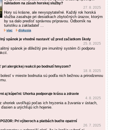
nákladom na zásah horskej služby?
27. 8. 2025
Hory sú krásne, ale nevyspytateľné. Každý rok horská
služba zasahuje pri desiatkach zbytočných úrazov, ktorým
by sa dalo predísť správnou prípravou. Odborník na
turistiku a zakladateľ ...
viac
diskusia
lný spánok je vhodné nastaviť už pred začiatkom školy
25. 8. 2025
alitný spánok je dôležitý pre imunitný systém či podporu
kcií.
 pri alergickej reakcii po bodnutí hmyzom?
18. 8. 2025
 bolesť v mieste bodnutia sú podľa nich bežnou a prirodzenou
zmu.
yni aj kúpeľni: Uhorka podporuje krásu a zdravie
4. 8. 2025
 z uhoriek uvoľňujú počas ich hryzenia a žuvania v ústach,
 ďasien a urýchľujú ich hojenie.
OZOR: Pri výberoch a platbách buďte opatrní
26. 7. 2025