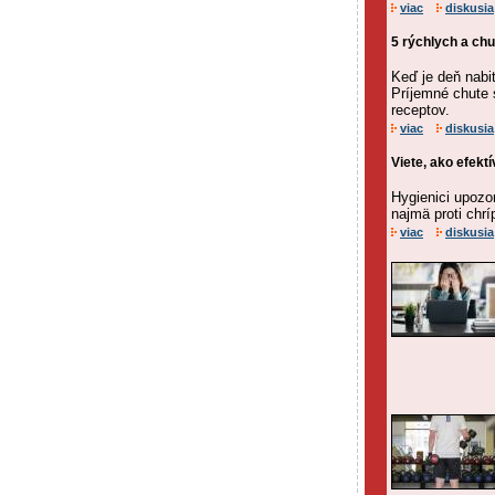
viac
diskusia
5 rýchlych a ch
Keď je deň nabi
Príjemné chute s
receptov.
viac
diskusia
Viete, ako efekt
Hygienici upozo
najmä proti ch
viac
diskusia