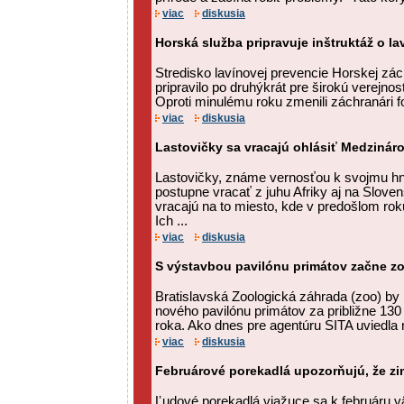
viac
diskusia
Horská služba pripravuje inštruktáž o la
Stredisko lavínovej prevencie Horskej zác
pripravilo po druhýkrát pre širokú verejnos
Oproti minulému roku zmenili záchranári fo
viac
diskusia
Lastovičky sa vracajú ohlásiť Medzinár
Lastovičky, známe vernosťou k svojmu hn
postupne vracať z juhu Afriky aj na Slove
vracajú na to miesto, kde v predošlom roku
Ich ...
viac
diskusia
S výstavbou pavilónu primátov začne zo
Bratislavská Zoologická záhrada (zoo) by
nového pavilónu primátov za približne 130 
roka. Ako dnes pre agentúru SITA uviedla ri
viac
diskusia
Februárové porekadlá upozorňujú, že zi
Ľudové porekadlá viažuce sa k februáru v