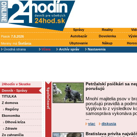
Správy
Reality
Vid
Autobazár
Dovolenka
Výsl
Piatok
7.8.2026
Ubytovanie
Nákup
Horos
Meniny má
Štefánia
Úvodná strana
Včera
Archív správ
Nastavenia
Petržalskí psičkári sa ne
24hodín v Skratke
porušujú
Denník - Správy
TITULKA
Mnohí majitelia psov v bra
Z domova
porušujú pravidlá a podm
Vyplýva to z výsledkov ko
Regióny
samospráva vykonáva poč
Ekonomika
...
Dlhová kríza
viac
diskusia
Zdravie
Bratislava privíta najvä
Zo zahraničia