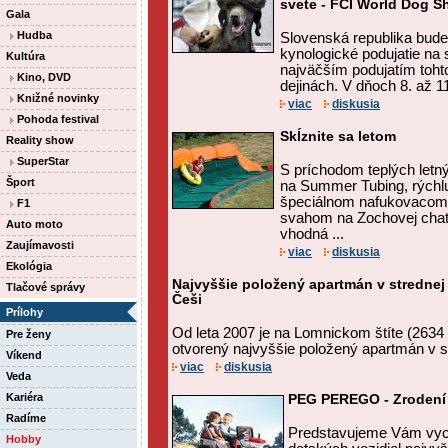
svete - FCI World Dog 
Gala
Hudba
Slovenská republika bude 
kynologické podujatie na 
Kultúra
najväčším podujatím toht
Kino, DVD
dejinách. V dňoch 8. až 11
Knižné novinky
viac
diskusia
Pohoda festival
Skĺznite sa letom
Reality show
SuperStar
S príchodom teplých letn
Šport
na Summer Tubing, rýchlu
špeciálnom nafukovacom 
F1
svahom na Zochovej chate
Auto moto
vhodná ...
Zaujímavosti
viac
diskusia
Ekológia
Najvyššie položený apartmán v strednej
Tlačové správy
Češi
Prílohy
Od leta 2007 je na Lomnickom štíte (263
Pre ženy
otvorený najvyššie položený apartmán v s
Víkend
viac
diskusia
Veda
Kariéra
PEG PEREGO - Zrodení 
Radíme
Predstavujeme Vám vyc
Hobby