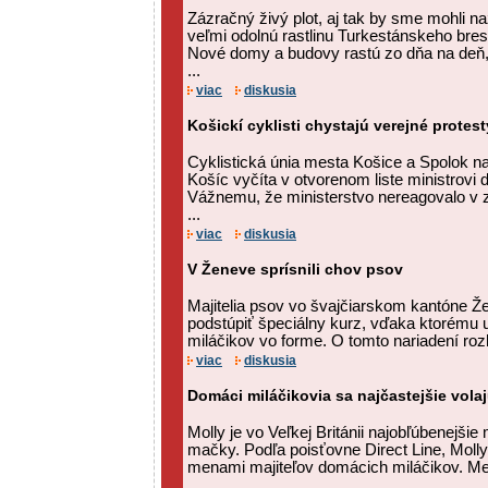
Zázračný živý plot, aj tak by sme mohli n
veľmi odolnú rastlinu Turkestánskeho bres
Nové domy a budovy rastú zo dňa na deň,
...
viac
diskusia
Košickí cyklisti chystajú verejné protest
Cyklistická únia mesta Košice a Spolok n
Košíc vyčíta v otvorenom liste ministrovi
Vážnemu, že ministerstvo nereagovalo v z
...
viac
diskusia
V Ženeve sprísnili chov psov
Majitelia psov vo švajčiarskom kantóne 
podstúpiť špeciálny kurz, vďaka ktorému 
miláčikov vo forme. O tomto nariadení rozh
viac
diskusia
Domáci miláčikovia sa najčastejšie vola
Molly je vo Veľkej Británii najobľúbenejšie
mačky. Podľa poisťovne Direct Line, Molly
menami majiteľov domácich miláčikov. M
...