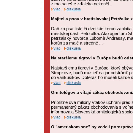
zima sa ešte zďaleka nekončí.
viac
diskusia
Majitelia psov v bratislavskej Petržalke 
Daň za psa tisíc či dvetisíc korún zaplatia
mestskej časti Petržalka. Ako agentúru SI
petržalský hovorca Ľubomír Andrassy, majit
korún za malé a stredné ...
viac
diskusia
Najstaršiemu tigrovi v Európe budú ods
Najstaršiemu tigrovi v Európe, ktorý obýv
Stropkove, budú musieť na jar odstrániť pa
do vankúšikov. Doteraz ho museli každé šty
viac
diskusia
Ornitológovia vítajú zákaz obchodovani
Približne dva milióny vtákov uchráni pred 
permanentný zákaz obchodovania s voľne 
informovala Slovenská ornitologická spoloč
viac
diskusia
O "americkom sne" by vedeli porozpráva