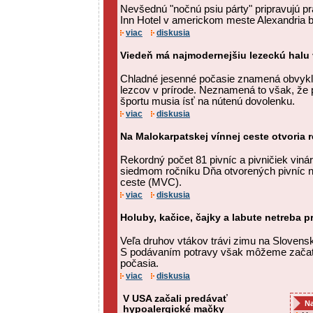
Nevšednú "nočnú psiu párty" pripravujú pra
Inn Hotel v americkom meste Alexandria b
viac
diskusia
Viedeň má najmodernejšiu lezeckú halu
Chladné jesenné počasie znamená obvykl
lezcov v prírode. Neznamená to však, že 
športu musia ísť na nútenú dovolenku.
viac
diskusia
Na Malokarpatskej vínnej ceste otvoria 
Rekordný počet 81 pivníc a pivničiek viná
siedmom ročníku Dňa otvorených pivníc n
ceste (MVC).
viac
diskusia
Holuby, kačice, čajky a labute netreba p
Veľa druhov vtákov trávi zimu na Slovensk
S podávaním potravy však môžeme začať 
počasia.
viac
diskusia
V USA začali predávať
Na
hypoalergické mačky