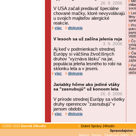
Met
26. 9. 2006
mili
V USA začali predávať špeciálne
soci
chované mačky, ktoré nevyvolávajú
Letn
film
u svojich majiteľov alergické
spri
reakcie.
Pro
viac
diskusia
pokr
pami
VID
V lesoch sa už začína jelenia ruja
Čo 
3. 9. 2006
vstú
Čas
Aj keď v podmienkach strednej
Čia
Európy si väčšina živočíšnych
Hloh
druhov "vyznáva lásku" na jar,
záži
populácia jeleňa lesného to robí na
Fes
sklonku leta a v jeseni.
duše
obči
viac
diskusia
Jariabky hôrne ako jediné vtáky
sa "zasnubujú" už koncom leta
26. 8. 2006
V prírode strednej Európy sa všetky
druhy operencov "zasnubujú" v
jarnom období.
viac
diskusia
©2005-2026
Denník 24hodin
Dobré Správy 24hodín
Spravodajstvo
Mačka
Správy
Papierové palety
Čo 