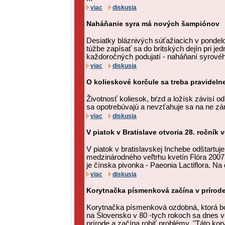
viac
diskusia
Naháňanie syra má nových šampiónov
Desiatky bláznivých súťažiacich v pondelok
túžbe zapísať sa do britských dejín pri j
každoročných podujatí - naháňaní syrového
viac
diskusia
O kolieskové korčule sa treba pravidelne
Životnosť koliesok, bŕzd a ložísk závisí 
sa opotrebúvajú a nevzťahuje sa na ne zá
viac
diskusia
V piatok v Bratislave otvoria 28. ročník 
V piatok v bratislavskej Inchebe odštartuje
medzinárodného veľtrhu kvetín Flóra 2007
je čínska pivonka - Paeonia Lactiflora. Na d
viac
diskusia
Korytnačka písmenková začína v prírode
Korytnačka písmenková ozdobná, ktorá b
na Slovensko v 80 -tych rokoch sa dnes v
prírode a začína robiť problémy. "Táto kor