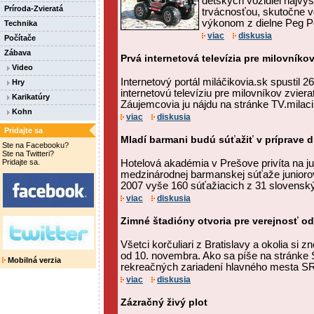
detských vozidiel najvy
Príroda-Zvieratá
trvácnosťou, skutočne 
výkonom z dielne Peg P
Technika
viac
diskusia
Počítače
Zábava
Prvá internetová televízia pre milovníkov
Video
Internetový portál miláčikovia.sk spustil 
Hry
internetovú televíziu pre milovníkov zvier
Karikatúry
Záujemcovia ju nájdu na stránke TV.milacik
Kohn
viac
diskusia
Pridajte sa
Mladí barmani budú súťažiť v príprave d
Ste na Facebooku?
Ste na Twitteri?
Pridajte sa.
Hotelová akadémia v Prešove privíta na ju
medzinárodnej barmanskej súťaže junioro
2007 vyše 160 súťažiacich z 31 slovenský
viac
diskusia
Zimné štadióny otvoria pre verejnosť o
Všetci korčuliari z Bratislavy a okolia si
od 10. novembra. Ako sa píše na stránke
Mobilná verzia
rekreačných zariadení hlavného mesta SR 
viac
diskusia
Zázračný živý plot