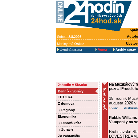
Sprá
Autob
Sobota
8.8.2026
Ubytov
Meniny má
Oskar
Úvodná strana
Včera
Archív správ
Na Muzikálový f
24hodín v Skratke
poznal Freddieh
Denník - Správy
TITULKA
19. ročník Muzi
augusta 2026 v
Z domova
viac
diskusia
Regióny
Ekonomika
Robbie Williams
Vstupenky na so
Dlhová kríza
Zdravie
Bratislavské St
Zo zahraničia
LOVESTREAM.