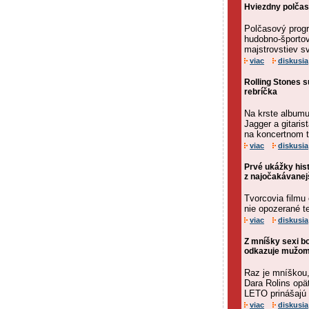
Hviezdny polčas
Polčasový progr
hudobno-športov
majstrovstiev s
viac
diskusia
Rolling Stones 
rebríčka
Na krste albumu
Jagger a gitaris
na koncertnom t
viac
diskusia
Prvé ukážky hist
z najočakávanej
Tvorcovia filmu 
nie opozerané te
viac
diskusia
Z mníšky sexi b
odkazuje mužom
Raz je mníškou,
Dara Rolins opäť
LETO prinášajú n
viac
diskusia