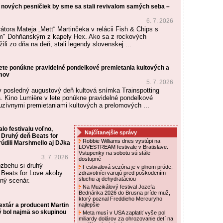
 nových pesničiek by sme sa stali revivalom samých seba –
6. 7. 2026
tora Mateja „Mett“ Martinčeka v relácii Fish & Chips s
 Dohňanským z kapely Hex. Ako sa z rockových
žili zo dňa na deň, stali legendy slovenskej ...
lete ponúkne pravidelné pondelkové premietania kultových a
lmov
5. 7. 2026
v posledný augustový deň kultová snímka Trainspotting
 Kino Lumière v lete ponúkne pravidelné pondelkové
luzívnymi premietaniami kultových a prelomových ...
lo festivalu voľno,
Najčítanejšie správy
. Druhý deň Beats for
Robbie Williams dnes vystúpi na
údili Marshmello aj DJka
LOVESTREAM festivale v Bratislave.
Vstupenky na sobotu sú stále
3. 7. 2026
dostupné
zbehu si druhý
Festivalová sezóna je v plnom prúde,
 Beats for Love akoby
zdravotníci varujú pred poškodením
sluchu aj dehydratáciou
iný scenár.
Na Muzikálový festival Jozefa
Bednárika 2026 do Brusna príde muž,
ktorý poznal Freddieho Mercuryho
xtár a producent Martin
najlepšie
ý bol najmä so skupinou
Meta musí v USA zaplatiť vyše pol
miliardy dolárov za ohrozovanie detí na