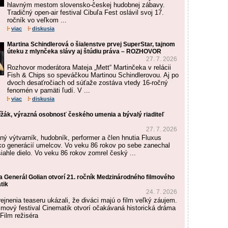
hlavným mestom slovensko-českej hudobnej zábavy.
Tradičný open-air festival Cibuľa Fest oslávil svoj 17.
ročník vo veľkom ...
viac
diskusia
Martina Schindlerová o šialenstve prvej SuperStar, tajnom
úteku z mlynčeka slávy aj štúdiu práva – ROZHOVOR
27. 7. 2026
Rozhovor moderátora Mateja „Mett“ Martinčeka v relácii
Fish & Chips so speváčkou Martinou Schindlerovou. Aj po
dvoch desaťročiach od súťaže zostáva vtedy 16-ročný
fenomén v pamäti ľudí. V ...
viac
diskusia
ížák, výrazná osobnosť českého umenia a bývalý riaditeľ
27. 7. 2026
ý výtvarník, hudobník, performer a člen hnutia Fluxus
ľko generácií umelcov. Vo veku 86 rokov po sebe zanechal
iahle dielo. Vo veku 86 rokov zomrel český ...
a Generál Golian otvorí 21. ročník Medzinárodného filmového
tik
24. 7. 2026
ejnenia teaseru ukázali, že diváci majú o film veľký záujem.
lmový festival Cinematik otvorí očakávaná historická dráma
Film režiséra