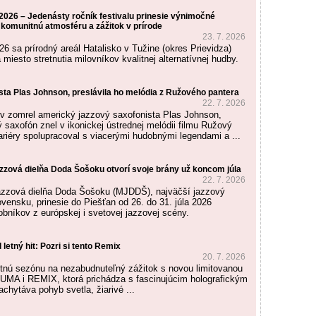
2026 – Jedenásty ročník festivalu prinesie výnimočné
 komunitnú atmosféru a zážitok v prírode
23. 7. 2026
026 sa prírodný areál Hatalisko v Tužine (okres Prievidza)
miesto stretnutia milovníkov kvalitnej alternatívnej hudby.
sta Plas Johnson, preslávila ho melódia z Ružového pantera
22. 7. 2026
v zomrel americký jazzový saxofonista Plas Johnson,
 saxofón znel v ikonickej ústrednej melódii filmu Ružový
ariéry spolupracoval s viacerými hudobnými legendami a ...
zzová dielňa Doda Šošoku otvorí svoje brány už koncom júla
22. 7. 2026
azzová dielňa Doda Šošoku (MJDDŠ), najväčší jazzový
vensku, prinesie do Piešťan od 26. do 31. júla 2026
bníkov z európskej i svetovej jazzovej scény.
 letný hit: Pozri si tento Remix
20. 7. 2026
tnú sezónu na nezabudnuteľný zážitok s novou limitovanou
UMA i REMIX, ktorá prichádza s fascinujúcim holografickým
chytáva pohyb svetla, žiarivé ...