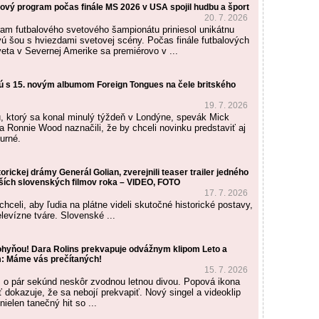
ový program počas finále MS 2026 v USA spojil hudbu a šport
20. 7. 2026
am futbalového svetového šampionátu priniesol unikátnu
ú šou s hviezdami svetovej scény. Počas finále futbalových
veta v Severnej Amerike sa premiérovo v ...
sú s 15. novým albumom Foreign Tongues na čele britského
19. 7. 2026
, ktorý sa konal minulý týždeň v Londýne, spevák Mick
ta Ronnie Wood naznačili, že by chceli novinku predstaviť aj
urné.
orickej drámy Generál Golian, zverejnili teaser trailer jedného
ších slovenských filmov roka – VIDEO, FOTO
17. 7. 2026
chceli, aby ľudia na plátne videli skutočné historické postavy,
levízne tváre. Slovenské ...
ohyňou! Dara Rolins prekvapuje odvážnym klipom Leto a
: Máme vás prečítaných!
15. 7. 2026
 o pár sekúnd neskôr zvodnou letnou divou. Popová ikona
 dokazuje, že sa nebojí prekvapiť. Nový singel a videoklip
ielen tanečný hit so ...