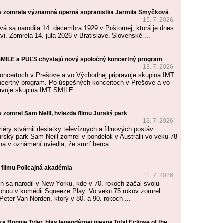
ov zomrela významná operná sopranistka Jarmila Smyčková
15. 7. 2026
á sa narodila 14. decembra 1929 v Poštornej, ktorá je dnes
i. Zomrela 14. júla 2026 v Bratislave. Slovenské ...
SMILE a PUĽS chystajú nový spoločný koncertný program
13. 7. 2026
ncertoch v Prešove a vo Východnej pripravuje skupina IMT
certný program. Po úspešných koncertoch v Prešove a vo
avuje skupina IMT SMILE ...
 zomrel Sam Neill, hviezda filmu Jurský park
13. 7. 2026
iéry stvárnil desiatky televíznych a filmových postáv.
urský park Sam Neill zomrel v pondelok v Austrálii vo veku 78
na v oznámení uviedla, že smrť herca ...
 filmu Policajná akadémia
11. 7. 2026
n sa narodil v New Yorku, kde v 70. rokoch začal svoju
lohou v komédii Squeeze Play. Vo veku 75 rokov zomrel
eter Van Norden, ktorý v 80. a 90. rokoch ...
 Bonnie Tyler, hlas legendárnej piesne Total Eclipse of the