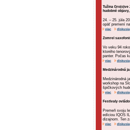
Tužina Gro(o)ve 
hudobné objavy,
24. – 25. júla 2
opäť premení na 
viac
diskusia
Zomrel saxofoni
Vo veku 94 roko
ktorého tenorový
panter. Počas k
viac
diskusia
Medzinárodná ja
Medzinárodná j
workshop na Slo
špičkových hudo
viac
diskusia
Festivaly ovládol
Premeň svoju le
edíciou IQOS IL
dizajnom. Ten za
viac
diskusia