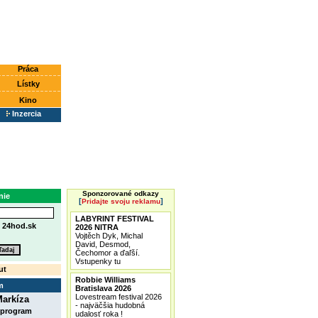
Práca
Lístky
Kino
Inzercia
Sponzorované odkazy
nie
[
]
Pridajte svoju reklamu
LABYRINT FESTIVAL
e
24hod.sk
2026 NITRA
Vojtěch Dyk, Michal
David, Desmod,
Čechomor a ďaľší.
Vstupenky tu
ut
Robbie Williams
m
Bratislava 2026
Lovestream festival 2026
arkíza
- najväčšia hudobná
 program
udalosť roka !