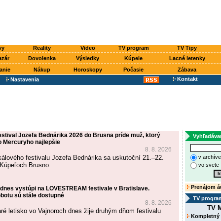
vy
Reality
Video
TV program
TV Tipy
azár
Dovolenka
Výsledky
Kúpele
Lacné letenky
anie
Nákup
Horoskopy
Počasie
Zábava
Kontakt
Nastavenia
estival Jozefa Bednárika 2026 do Brusna príde muž, ktorý
Vyhľadáva
o Mercuryho najlepšie
8. 8. 2026
kálového festivalu Jozefa Bednárika sa uskutoční 21.–22.
v archív
 Kúpeľoch Brusno.
vo svete
Prenájom á
 dnes vystúpi na LOVESTREAM festivale v Bratislave.
botu sú stále dostupné
TV progra
8. 8. 2026
TV M
aré letisko vo Vajnoroch dnes žije druhým dňom festivalu
Kompletný