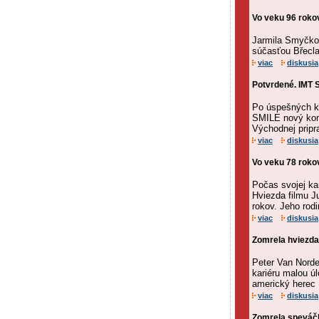
Vo veku 96 rok
Jarmila Smyčkov
súčasťou Břeclav
viac
diskusia
Potvrdené. IMT 
Po úspešných ko
SMILE nový kon
Východnej pripr
viac
diskusia
Vo veku 78 rokov
Počas svojej kar
Hviezda filmu J
rokov. Jeho rodi
viac
diskusia
Zomrela hviezda
Peter Van Norde
kariéru malou ú
americký herec P
viac
diskusia
Zomrela speváčka