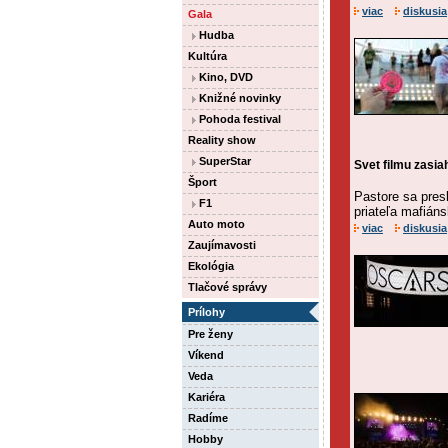
viac
diskusia
Gala
Hudba
Kultúra
Kino, DVD
Knižné novinky
Pohoda festival
Reality show
SuperStar
Svet filmu zasia
Šport
Pastore sa presl
F1
priateľa mafián
Auto moto
viac
diskusia
Zaujímavosti
Ekológia
Tlačové správy
Prílohy
Pre ženy
Víkend
Veda
Kariéra
Radíme
Hobby