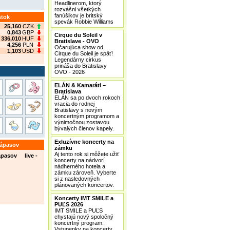
Headlinerom, ktorý
rozvášni všetkých
fanúšikov je britský
stok
spevák Robbie Williams
25,160
CZK
0,843
GBP
Cirque du Soleil v
336,010
HUF
Bratislave - OVO
4,256
PLN
Očarujúca show od
1,103
USD
Cirque du Soleil je späť!
Legendárny cirkus
prináša do Bratislavy
OVO - 2026
ELÁN & Kamaráti –
Bratislava
ELÁN sa po dvoch rokoch
vracia do rodnej
Bratislavy s novým
koncertným programom a
výnimočnou zostavou
bývalých členov kapely.
Exluzívne koncerty na
zápasov
zámku
Aj tento rok si môžete užiť
ápasov live -
koncerty na nádvorí
nádherného hotela a
zámku zároveň. Vyberte
si z nasledovných
plánovaných koncertov.
Koncerty IMT SMILE a
PUĽS 2026
IMT SMILE a PUĽS
chystajú nový spoločný
koncertný program.
Vstupenky na koncerty