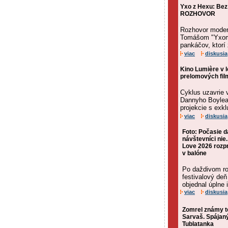
Yxo z Hexu: Bez
ROZHOVOR
Rozhovor moderá
Tomášom "Yxom"
pankáčov, ktorí 
viac
diskusia
Kino Lumière v 
prelomových fi
Cyklus uzavrie 
Dannyho Boylea.
projekcie s exk
viac
diskusia
Foto: Počasie da
návštevníci nie
Love 2026 rozpr
v balóne
Po daždivom ro
festivalový deň
objednal úplne 
viac
diskusia
Zomrel známy te
Sarvaš. Spájan
Tublatanka