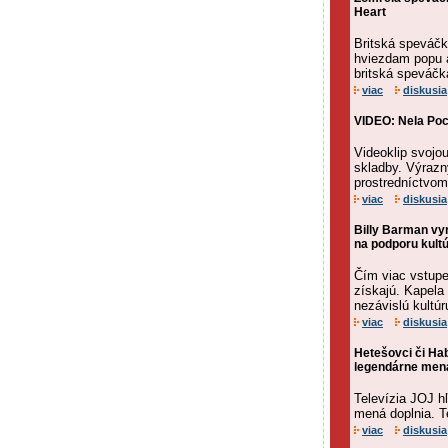
Heart
Britská speváčk
hviezdam popu a
britská speváčk
viac
diskusia
VIDEO: Nela Poc
Videoklip svojo
skladby. Výrazn
prostredníctvom
viac
diskusia
Billy Barman vy
na podporu kult
Čím viac vstupe
získajú. Kapela 
nezávislú kultúr
viac
diskusia
Hetešovci či Ha
legendárne mená
Televízia JOJ hľ
mená doplnia. Te
viac
diskusia