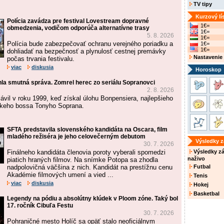
TV tipy
Kurzový lí
Polícia zavádza pre festival Lovestream dopravné
1€=
obmedzenia, vodičom odporúča alternatívne trasy
1€=
5. 8. 2026
1€=
Polícia bude zabezpečovať ochranu verejného poriadku a
1€=
1€=
dohliadať na bezpečnosť a plynulosť cestnej premávky
Nastavenie
počas trvania festivalu.
viac
diskusia
Horoskop
hla smutná správa. Zomrel herec zo seriálu Sopranovci
2. 8. 2026
ávil v roku 1999, keď získal úlohu Bonpensiera, najlepšieho
skeho bossa Tonyho Soprana.
SFTA predstavila slovenského kandidáta na Oscara, film
mladého režiséra je jeho celovečerným debutom
Výsledky 
30. 7. 2026
Finálneho kandidáta členovia poroty vyberali spomedzi
Výsledky z
naživo
piatich hraných filmov. Na snímke Potopa sa zhodla
nadpolovičná väčšina z nich. Kandidát na prestížnu cenu
Futbal
Akadémie filmových umení a vied ...
Tenis
viac
diskusia
Hokej
Basketbal
Legendy na pódiu a absolútny klúdek v Ploom zóne. Taký bol
17. ročník Cibuľa Festu
30. 7. 2026
Pohraničné mesto Holíč sa opäť stalo neoficiálnym