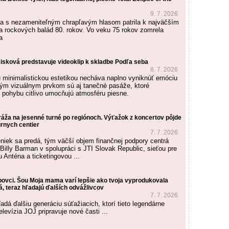
9. 7. 2026
a s nezameniteľným chrapľavým hlasom patrila k najväčším
 rockových balád 80. rokov. Vo veku 75 rokov zomrela
a
isková predstavuje videoklip k skladbe Podľa seba
8. 7. 2026
u minimalistickou estetikou necháva naplno vyniknúť emóciu
ým vizuálnym prvkom sú aj tanečné pasáže, ktoré
 pohybu citlivo umocňujú atmosféru piesne.
ráža na jesenné turné po regiónoch. Výťažok z koncertov pôjde
úrnych centier
7. 7. 2026
niek sa predá, tým väčší objem finančnej podpory centrá
Billy Barman v spolupráci s JTI Slovak Republic, sieťou pre
u Anténa a ticketingovou ...
bovci. Šou Moja mama varí lepšie ako tvoja vyprodukovala
, teraz hľadajú ďalších odvážlivcov
7. 7. 2026
adá ďalšiu generáciu súťažiacich, ktorí tieto legendárne
levízia JOJ pripravuje nové časti ...