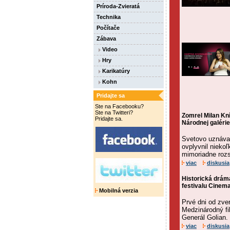
Príroda-Zvieratá
Technika
Počítače
Zábava
Video
Hry
Karikatúry
Kohn
Pridajte sa
Ste na Facebooku?
Ste na Twitteri?
Zomrel Milan Kn
Pridajte sa.
Národnej galérie
Svetovo uznávan
ovplyvnil nieko
mimoriadne rozs
viac
diskusia
Historická drám
festivalu Cinema
Mobilná verzia
Prvé dni od zver
Medzinárodný fi
Generál Golian. 
viac
diskusia