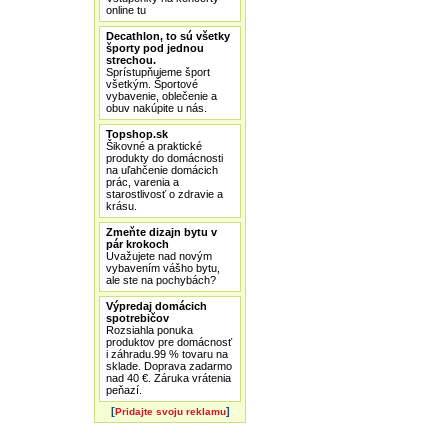
online tu
Decathlon, to sú všetky
športy pod jednou
strechou.
Sprístupňujeme šport
všetkým. Športové
vybavenie, oblečenie a
obuv nakúpite u nás.
Topshop.sk
Šikovné a praktické
produkty do domácnosti
na uľahčenie domácich
prác, varenia a
starostlivosť o zdravie a
krásu.
Zmeňte dizajn bytu v
pár krokoch
Uvažujete nad novým
vybavením vášho bytu,
ale ste na pochybách?
Výpredaj domácich
spotrebičov
Rozsiahla ponuka
produktov pre domácnosť
i záhradu.99 % tovaru na
sklade. Doprava zadarmo
nad 40 €. Záruka vrátenia
peňazí.
[
]
Pridajte svoju reklamu