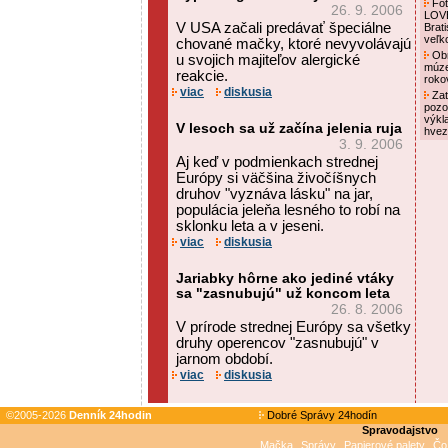
Foto
26. 9. 2006
LOVE
V USA začali predávať špeciálne
Brat
veľk
chované mačky, ktoré nevyvolávajú
Obn
u svojich majiteľov alergické
múze
reakcie.
roko
viac
diskusia
Zat
pozo
výkl
V lesoch sa už začína jelenia ruja
hvez
3. 9. 2006
Aj keď v podmienkach strednej
Európy si väčšina živočíšnych
druhov "vyznáva lásku" na jar,
populácia jeleňa lesného to robí na
sklonku leta a v jeseni.
viac
diskusia
Jariabky hôrne ako jediné vtáky
sa "zasnubujú" už koncom leta
26. 8. 2006
V prírode strednej Európy sa všetky
druhy operencov "zasnubujú" v
jarnom období.
viac
diskusia
©2005-2026
Denník 24hodin
Dobré Správy 24hodín
Spravodajstvo
Mačka
Správy
Papierové palety
Čo 