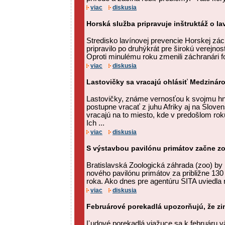
viac
diskusia
Horská služba pripravuje inštruktáž o la
Stredisko lavínovej prevencie Horskej zác
pripravilo po druhýkrát pre širokú verejnos
Oproti minulému roku zmenili záchranári fo
viac
diskusia
Lastovičky sa vracajú ohlásiť Medzinár
Lastovičky, známe vernosťou k svojmu hn
postupne vracať z juhu Afriky aj na Slove
vracajú na to miesto, kde v predošlom roku
Ich ...
viac
diskusia
S výstavbou pavilónu primátov začne zo
Bratislavská Zoologická záhrada (zoo) by
nového pavilónu primátov za približne 130 
roka. Ako dnes pre agentúru SITA uviedla ri
viac
diskusia
Februárové porekadlá upozorňujú, že zi
Ľudové porekadlá viažuce sa k februáru v