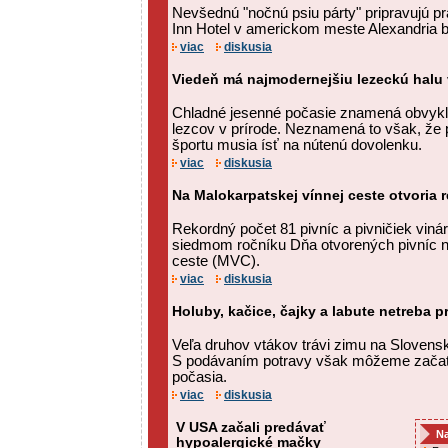
Nevšednú "nočnú psiu párty" pripravujú pra
Inn Hotel v americkom meste Alexandria b
viac
diskusia
Viedeň má najmodernejšiu lezeckú halu
Chladné jesenné počasie znamená obvykl
lezcov v prírode. Neznamená to však, že 
športu musia ísť na nútenú dovolenku.
viac
diskusia
Na Malokarpatskej vínnej ceste otvoria 
Rekordný počet 81 pivníc a pivničiek viná
siedmom ročníku Dňa otvorených pivníc n
ceste (MVC).
viac
diskusia
Holuby, kačice, čajky a labute netreba p
Veľa druhov vtákov trávi zimu na Slovensk
S podávaním potravy však môžeme začať 
počasia.
viac
diskusia
V USA začali predávať
Na
hypoalergické mačky