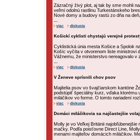
Zázračný živý plot, aj tak by sme mohli n
veľmi odolnú rastlinu Turkestánskeho bres
Nové domy a budovy rastú zo dňa na deň,
...
viac
diskusia
Košickí cyklisti chystajú verejné protest
Cyklistická únia mesta Košice a Spolok n
Košíc vyčíta v otvorenom liste ministrovi
Vážnemu, že ministerstvo nereagovalo v z
...
viac
diskusia
V Ženeve sprísnili chov psov
Majitelia psov vo švajčiarskom kantóne 
podstúpiť špeciálny kurz, vďaka ktorému 
miláčikov vo forme. O tomto nariadení rozh
viac
diskusia
Domáci miláčikovia sa najčastejšie vola
Molly je vo Veľkej Británii najobľúbenejšie
mačky. Podľa poisťovne Direct Line, Molly
menami majiteľov domácich miláčikov. M
...