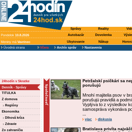
Správy
Reality
Vid
Autobazár
Dovolenka
Výsl
Pondelok
10.8.2026
Ubytovanie
Nákup
Horos
Meniny má
Vavrinec
Úvodná strana
Včera
Archív správ
Nastavenia
Petržalskí psičkári sa ne
24hodín v Skratke
porušujú
Denník - Správy
TITULKA
Mnohí majitelia psov v bra
Z domova
porušujú pravidlá a podm
Vyplýva to z výsledkov ko
Regióny
samospráva vykonáva poč
Ekonomika
...
Dlhová kríza
viac
diskusia
Zdravie
Bratislava privíta najvä
Zo zahraničia