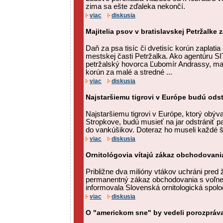
zima sa ešte zďaleka nekončí.
viac
diskusia
Majitelia psov v bratislavskej Petržalke 
Daň za psa tisíc či dvetisíc korún zaplatia
mestskej časti Petržalka. Ako agentúru SI
petržalský hovorca Ľubomír Andrassy, majit
korún za malé a stredné ...
viac
diskusia
Najstaršiemu tigrovi v Európe budú ods
Najstaršiemu tigrovi v Európe, ktorý obýv
Stropkove, budú musieť na jar odstrániť pa
do vankúšikov. Doteraz ho museli každé šty
viac
diskusia
Ornitológovia vítajú zákaz obchodovani
Približne dva milióny vtákov uchráni pred 
permanentný zákaz obchodovania s voľne 
informovala Slovenská ornitologická spoloč
viac
diskusia
O "americkom sne" by vedeli porozpráva