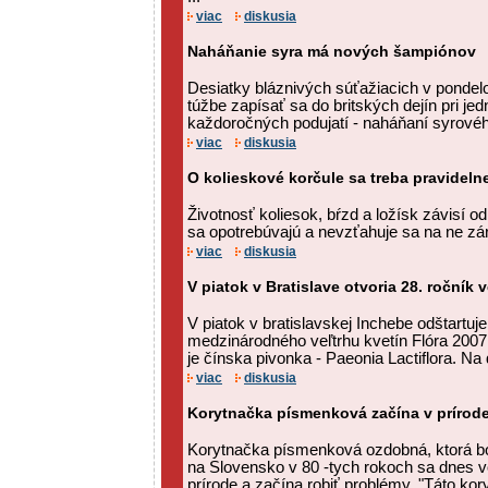
viac
diskusia
Naháňanie syra má nových šampiónov
Desiatky bláznivých súťažiacich v pondelok
túžbe zapísať sa do britských dejín pri j
každoročných podujatí - naháňaní syrového
viac
diskusia
O kolieskové korčule sa treba pravidelne
Životnosť koliesok, bŕzd a ložísk závisí 
sa opotrebúvajú a nevzťahuje sa na ne zá
viac
diskusia
V piatok v Bratislave otvoria 28. ročník 
V piatok v bratislavskej Inchebe odštartuje
medzinárodného veľtrhu kvetín Flóra 2007
je čínska pivonka - Paeonia Lactiflora. Na d
viac
diskusia
Korytnačka písmenková začína v prírode
Korytnačka písmenková ozdobná, ktorá b
na Slovensko v 80 -tych rokoch sa dnes v
prírode a začína robiť problémy. "Táto kor