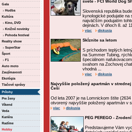
svete - FCI World Dog 
Gala
Hudba
Slovenská republika bude 
kynologické podujatie na 
Kultúra
najväčším podujatím toht
Kino, DVD
dejinách. V dňoch 8. až 11
Knižné novinky
viac
diskusia
Pohoda festival
Skĺznite sa letom
Reality show
SuperStar
S príchodom teplých letn
Šport
na Summer Tubing, rýchlu
špeciálnom nafukovacom 
F1
svahom na Zochovej chate
Auto moto
vhodná ...
Zaujímavosti
viac
diskusia
Ekológia
Najvyššie položený apartmán v strednej
Tlačové správy
Češi
Prílohy
Od leta 2007 je na Lomnickom štíte (263
Pre ženy
otvorený najvyššie položený apartmán v s
Víkend
viac
diskusia
Veda
Kariéra
PEG PEREGO - Zrodení 
Radíme
Predstavujeme Vám vyc
Hobby