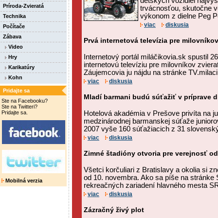
detských vozidiel najvy
Príroda-Zvieratá
trvácnosťou, skutočne 
výkonom z dielne Peg P
Technika
viac
diskusia
Počítače
Zábava
Prvá internetová televízia pre milovníkov
Video
Internetový portál miláčikovia.sk spustil 
Hry
internetovú televíziu pre milovníkov zvier
Karikatúry
Záujemcovia ju nájdu na stránke TV.milacik
Kohn
viac
diskusia
Pridajte sa
Mladí barmani budú súťažiť v príprave d
Ste na Facebooku?
Ste na Twitteri?
Pridajte sa.
Hotelová akadémia v Prešove privíta na ju
medzinárodnej barmanskej súťaže junioro
2007 vyše 160 súťažiacich z 31 slovenský
viac
diskusia
Zimné štadióny otvoria pre verejnosť o
Všetci korčuliari z Bratislavy a okolia si
od 10. novembra. Ako sa píše na stránke
Mobilná verzia
rekreačných zariadení hlavného mesta SR 
viac
diskusia
Zázračný živý plot