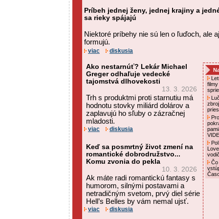
Príbeh jednej ženy, jednej krajiny a jed
sa rieky spájajú
Niektoré príbehy nie sú len o ľuďoch, ale a
formujú.
viac
diskusia
Ako nestarnúť? Lekár Michael
Na
Greger odhaľuje vedecké
Letn
tajomstvá dlhovekosti
film
13. 3. 2026
spri
Trh s produktmi proti starnutiu má
Luč
zbro
hodnotu stovky miliárd dolárov a
prie
zaplavujú ho sľuby o zázračnej
Pro
mladosti.
pokr
viac
diskusia
pami
VID
Pol
Keď sa posmrtný život zmení na
Love
romantické dobrodružstvo...
vodi
Komu zvonia do pekla
Čo 
vstú
10. 3. 2026
Čas
Ak máte radi romantickú fantasy s
humorom, silnými postavami a
netradičným svetom, prvý diel série
Hell’s Belles by vám nemal ujsť.
viac
diskusia