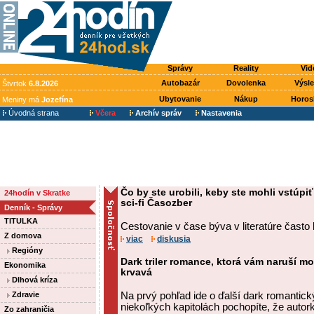
Správy
Reality
Vid
Autobazár
Dovolenka
Výsl
Štvrtok
6.8.2026
Ubytovanie
Nákup
Horos
Meniny má
Jozefína
Úvodná strana
Včera
Archív správ
Nastavenia
Čo by ste urobili, keby ste mohli vstúp
24hodín v Skratke
sci-fi Časozber
Denník - Správy
TITULKA
Cestovanie v čase býva v literatúre často 
Z domova
viac
diskusia
Regióny
Dark triler romance, ktorá vám naruší m
Ekonomika
krvavá
Dlhová kríza
Zdravie
Na prvý pohľad ide o ďalší dark romantický
niekoľkých kapitolách pochopíte, že autork
Zo zahraničia