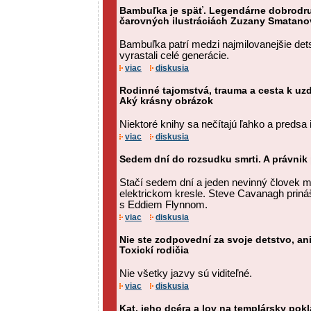
Bambuľka je späť. Legendárne dobrodru
čarovných ilustráciách Zuzany Smatano
Bambuľka patrí medzi najmilovanejšie det
vyrastali celé generácie.
viac
diskusia
Rodinné tajomstvá, trauma a cesta k uz
Aký krásny obrázok
Niektoré knihy sa nečítajú ľahko a predsa 
viac
diskusia
Sedem dní do rozsudku smrti. A právnik
Stačí sedem dní a jeden nevinný človek 
elektrickom kresle. Steve Cavanagh prináša
s Eddiem Flynnom.
viac
diskusia
Nie ste zodpovední za svoje detstvo, ani
Toxickí rodičia
Nie všetky jazvy sú viditeľné.
viac
diskusia
Kat, jeho dcéra a lov na templársky pokl