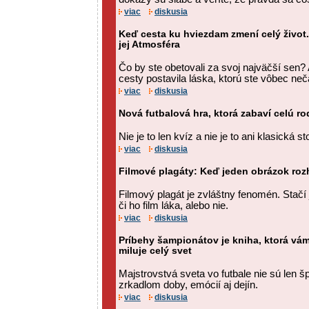
viac
diskusia
Keď cesta ku hviezdam zmení celý život.
jej Atmosféra
Čo by ste obetovali za svoj najväčší sen?
cesty postavila láska, ktorú ste vôbec neč
viac
diskusia
Nová futbalová hra, ktorá zabaví celú ro
Nie je to len kvíz a nie je to ani klasická st
viac
diskusia
Filmové plagáty: Keď jeden obrázok roz
Filmový plagát je zvláštny fenomén. Stačí 
či ho film láka, alebo nie.
viac
diskusia
Príbehy šampionátov je kniha, ktorá vám
miluje celý svet
Majstrovstvá sveta vo futbale nie sú len 
zrkadlom doby, emócií aj dejín.
viac
diskusia