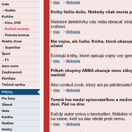
viac
diskusia
Gala
Hudba
Knihy liečia dušu. Niekedy však musia p
Kultúra
Niektoré detektívky vás nútia obracať strá
Kino, DVD
vrahovi.
Knižné novinky
viac
diskusia
Pohoda festival
Nie vojna, ale ľudia. Kniha, ktorá ukazu
Reality show
očami
SuperStar
Šport
Existujú knihy, ktoré opisujú vojny cez gen
F1
viac
diskusia
Auto moto
Príbeh skupiny ABBA ukazuje cenu slávy
Zaujímavosti
melódií
Ekológia
Ako vznikol zvuk, ktorý ani po päťdesiati
Tlačové správy
viac
diskusia
Prílohy
Pre ženy
Temná hra medzi spisovateľkou a mužom,
desí. Pád na dno
Víkend
Veda
Každý autor sníva o bestselleri. Málokto 
Kariéra
sa stane, keď sa dav obráti proti nemu.
Radíme
viac
diskusia
Hobby