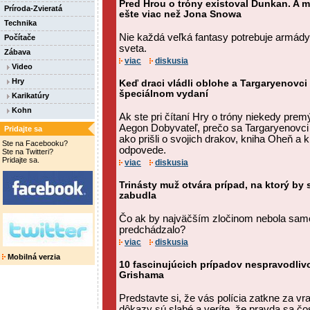
Pred Hrou o tróny existoval Dunkan. A m
Príroda-Zvieratá
ešte viac než Jona Snowa
Technika
Nie každá veľká fantasy potrebuje armády,
Počítače
sveta.
Zábava
viac
diskusia
Video
Hry
Keď draci vládli oblohe a Targaryenovci 
špeciálnom vydaní
Karikatúry
Kohn
Ak ste pri čítaní Hry o tróny niekedy premý
Aegon Dobyvateľ, prečo sa Targaryenovci 
Pridajte sa
ako prišli o svojich drakov, kniha Oheň a
Ste na Facebooku?
odpovede.
Ste na Twitteri?
Pridajte sa.
viac
diskusia
Trinásty muž otvára prípad, na ktorý by
zabudla
Čo ak by najväčším zločinom nebola samotn
predchádzalo?
viac
diskusia
Mobilná verzia
10 fascinujúcich prípadov nespravodli
Grishama
Predstavte si, že vás polícia zatkne za v
dôkazy sú slabé a veríte, že pravda sa č