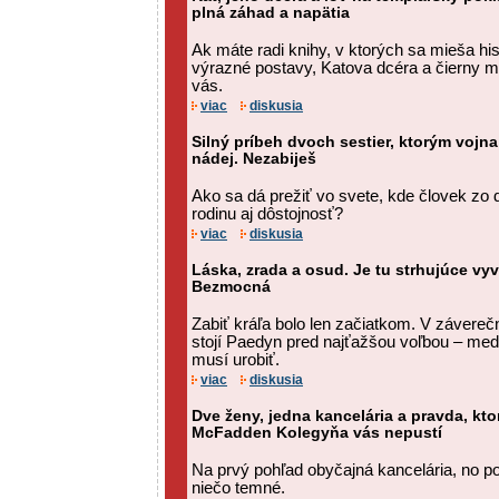
plná záhad a napätia
Ak máte radi knihy, v ktorých sa mieša his
výrazné postavy, Katova dcéra a čierny 
vás.
viac
diskusia
Silný príbeh dvoch sestier, ktorým vojn
nádej. Nezabiješ
Ako sa dá prežiť vo svete, kde človek zo d
rodinu aj dôstojnosť?
viac
diskusia
Láska, zrada a osud. Je tu strhujúce vyv
Bezmocná
Zabiť kráľa bolo len začiatkom. V závere
stojí Paedyn pred najťažšou voľbou – medzi
musí urobiť.
viac
diskusia
Dve ženy, jedna kancelária a pravda, ktorá
McFadden Kolegyňa vás nepustí
Na prvý pohľad obyčajná kancelária, no 
niečo temné.