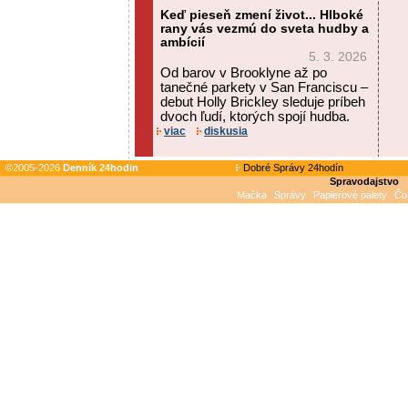
Keď pieseň zmení život... Hlboké
rany vás vezmú do sveta hudby a
ambícií
5. 3. 2026
Od barov v Brooklyne až po
tanečné parkety v San Franciscu –
debut Holly Brickley sleduje príbeh
dvoch ľudí, ktorých spojí hudba.
viac
diskusia
©2005-2026
Denník 24hodin
Dobré Správy 24hodín
Spravodajstvo
Mačka
Správy
Papierové palety
Čo 