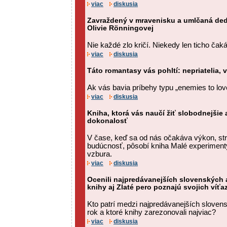
viac
diskusia
Zavraždený v mravenisku a umlčaná ded
Olivie Rönningovej
Nie každé zlo kričí. Niekedy len ticho čaká
viac
diskusia
Táto romantasy vás pohltí: nepriatelia,
Ak vás bavia príbehy typu „enemies to love
viac
diskusia
Kniha, ktorá vás naučí žiť slobodnejšie
dokonalosť
V čase, keď sa od nás očakáva výkon, str
budúcnosť, pôsobí kniha Malé experimenty 
vzbura.
viac
diskusia
Ocenili najpredávanejších slovenských a
knihy aj Zlaté pero poznajú svojich víťa
Kto patrí medzi najpredávanejších sloven
rok a ktoré knihy zarezonovali najviac?
viac
diskusia