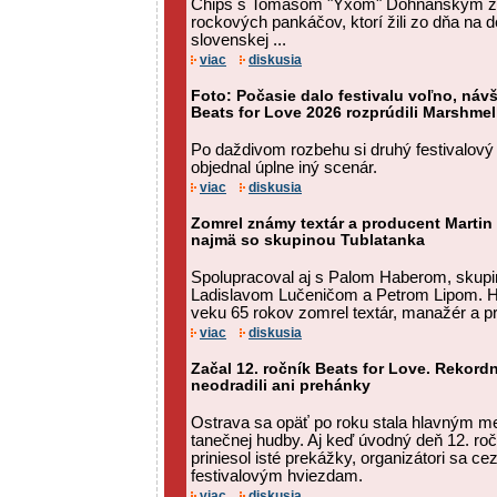
Chips s Tomášom "Yxom" Dohňanským z 
rockových pankáčov, ktorí žili zo dňa na d
slovenskej ...
viac
diskusia
Foto: Počasie dalo festivalu voľno, návš
Beats for Love 2026 rozprúdili Marshmel
Po daždivom rozbehu si druhý festivalový
objednal úplne iný scenár.
viac
diskusia
Zomrel známy textár a producent Martin
najmä so skupinou Tublatanka
Spolupracoval aj s Palom Haberom, skupi
Ladislavom Lučeničom a Petrom Lipom. H
veku 65 rokov zomrel textár, manažér a p
viac
diskusia
Začal 12. ročník Beats for Love. Rekor
neodradili ani prehánky
Ostrava sa opäť po roku stala hlavným me
tanečnej hudby. Aj keď úvodný deň 12. roč
priniesol isté prekážky, organizátori sa ce
festivalovým hviezdam.
viac
diskusia