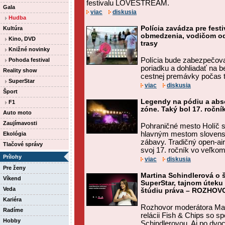
festivalu LOVESTREAM.
Gala
viac
diskusia
Hudba
Polícia zavádza pre fes
Kultúra
obmedzenia, vodičom od
Kino, DVD
trasy
Knižné novinky
Polícia bude zabezpečov
Pohoda festival
poriadku a dohliadať na 
Reality show
cestnej premávky počas tr
SuperStar
viac
diskusia
Šport
Legendy na pódiu a abs
F1
zóne. Taký bol 17. roční
Auto moto
Zaujímavosti
Pohraničné mesto Holíč s
hlavným mestom slovens
Ekológia
zábavy. Tradičný open-air 
Tlačové správy
svoj 17. ročník vo veľkom 
Prílohy
viac
diskusia
Pre ženy
Martina Schindlerová o š
Víkend
SuperStar, tajnom úteku 
Veda
štúdiu práva – ROZHOV
Kariéra
Rozhovor moderátora Mat
Radíme
relácii Fish & Chips so 
Hobby
Schindlerovou. Aj po dvo