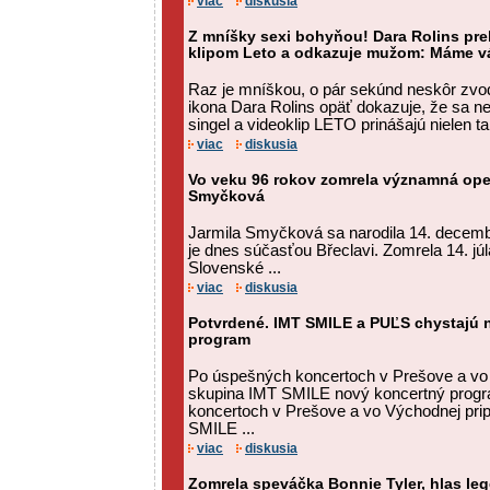
viac
diskusia
Z mníšky sexi bohyňou! Dara Rolins pr
klipom Leto a odkazuje mužom: Máme vá
Raz je mníškou, o pár sekúnd neskôr zvo
ikona Dara Rolins opäť dokazuje, že sa ne
singel a videoklip LETO prinášajú nielen tan
viac
diskusia
Vo veku 96 rokov zomrela významná ope
Smyčková
Jarmila Smyčková sa narodila 14. decembr
je dnes súčasťou Břeclavi. Zomrela 14. júl
Slovenské ...
viac
diskusia
Potvrdené. IMT SMILE a PUĽS chystajú 
program
Po úspešných koncertoch v Prešove a vo 
skupina IMT SMILE nový koncertný prog
koncertoch v Prešove a vo Východnej pri
SMILE ...
viac
diskusia
Zomrela speváčka Bonnie Tyler, hlas leg