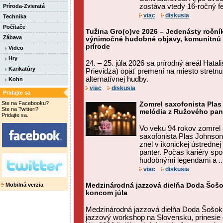
zostáva vtedy 16-ročný fe
Príroda-Zvieratá
viac
diskusia
Technika
Počítače
Tužina Gro(o)ve 2026 – Jedenásty ročník
Zábava
výnimočné hudobné objavy, komunitnú a
prírode
Video
Hry
24. – 25. júla 2026 sa prírodný areál Hatal
Karikatúry
Prievidza) opäť premení na miesto stretnut
alternatívnej hudby.
Kohn
viac
diskusia
Pridajte sa
Ste na Facebooku?
Zomrel saxofonista Plas
Ste na Twitteri?
melódia z Ružového pan
Pridajte sa.
Vo veku 94 rokov zomrel
saxofonista Plas Johnson
znel v ikonickej ústredne
panter. Počas kariéry spo
hudobnými legendami a ..
viac
diskusia
Mobilná verzia
Medzinárodná jazzová dielňa Doda Šošok
koncom júla
Medzinárodná jazzová dielňa Doda Šošok
jazzový workshop na Slovensku, prinesie 