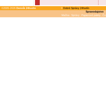
©2005-2026
Denník 24hodin
Dobré Správy 24hodín
Spravodajstvo
Mačka
Správy
Papierové palety
Čo 