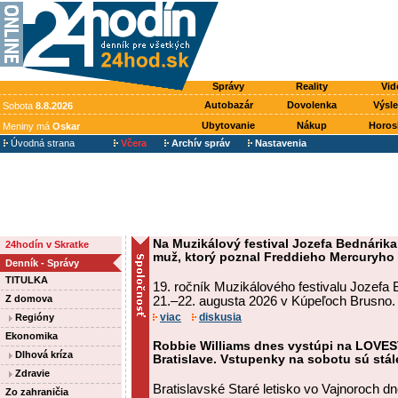
Správy
Reality
Vid
Autobazár
Dovolenka
Výsl
Sobota
8.8.2026
Ubytovanie
Nákup
Horos
Meniny má
Oskar
Úvodná strana
Včera
Archív správ
Nastavenia
Na Muzikálový festival Jozefa Bednárik
24hodín v Skratke
muž, ktorý poznal Freddieho Mercuryho 
Denník - Správy
TITULKA
19. ročník Muzikálového festivalu Jozefa 
Z domova
21.–22. augusta 2026 v Kúpeľoch Brusno.
viac
diskusia
Regióny
Ekonomika
Robbie Williams dnes vystúpi na LOVES
Dlhová kríza
Bratislave. Vstupenky na sobotu sú stá
Zdravie
Bratislavské Staré letisko vo Vajnoroch 
Zo zahraničia