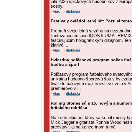
júla 2026 špičkových hudobníkov z európsk
scény.
viac
diskusia
Festivaly ovládol letný hit: Pozri si tent
Premeň svoju letnú sezónu na nezabudnut
limitovanou edíciou IQOS ILUMA i REMIX,
fascinujúcim holografickým dizajnom. Ten
žiarivé ...
viac
diskusia
Hviezdny polčasový program počas finál
hudbu a šport
Polčasový program futbalového svetového
unikátnu hudobno-športovú šou s hviezda
finále futbalových majstrovstiev sveta v 
premiérovo v ...
viac
diskusia
Rolling Stones sú s 15. novým albumom
britského rebríčka
Na krste albumu, ktorý sa konal minulý t
Mick Jagger a gitarista Ronnie Wood nazna
predstaviť aj na koncertnom turné.