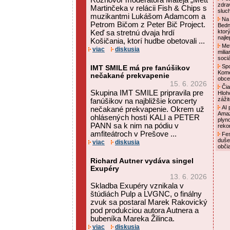
Rozhovor moderátora Mateja „Mett“
zdra
Martinčeka v relácii Fish & Chips s
sluc
muzikantmi Lukášom Adamcom a
Na 
Petrom Bičom z Peter Bič Project.
Bedn
ktor
Keď sa stretnú dvaja hrdí
najl
Košičania, ktorí hudbe obetovali ...
Met
viac
diskusia
mili
soci
Spo
IMT SMILE má pre fanúšikov
Kome
nečakané prekvapenie
obce
15. 6. 2026
Čia
Skupina IMT SMILE pripravila pre
Hloh
záži
fanúšikov na najbližšie koncerty
AI p
nečakané prekvapenie. Okrem už
Amaz
ohlásených hostí KALI a PETER
plyn
PANN sa k nim na pódiu v
reko
amfiteátroch v Prešove ...
Fes
duše
viac
diskusia
obči
Richard Autner vydáva singel
Exupéry
13. 6. 2026
Skladba Exupéry vznikala v
štúdiách Pulp a LVGNC, o finálny
zvuk sa postaral Marek Rakovický
pod produkciou autora Autnera a
bubeníka Mareka Žilinca.
viac
diskusia