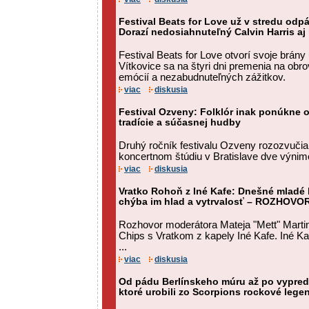
Festival Beats for Love už v stredu odpál
Dorazí nedosiahnuteľný Calvin Harris aj
Festival Beats for Love otvorí svoje brány 
Vítkovice sa na štyri dni premenia na obro
emócií a nezabudnuteľných zážitkov.
viac
diskusia
Festival Ozveny: Folklór inak ponúkne o
tradície a súčasnej hudby
Druhý ročník festivalu Ozveny rozozvučia
koncertnom štúdiu v Bratislave dve výni
viac
diskusia
Vratko Rohoň z Iné Kafe: Dnešné mladé 
chýba im hlad a vytrvalosť – ROZHOVO
Rozhovor moderátora Mateja "Mett" Martin
Chips s Vratkom z kapely Iné Kafe. Iné Kaf
...
viac
diskusia
Od pádu Berlínskeho múru až po vypreda
ktoré urobili zo Scorpions rockové lege