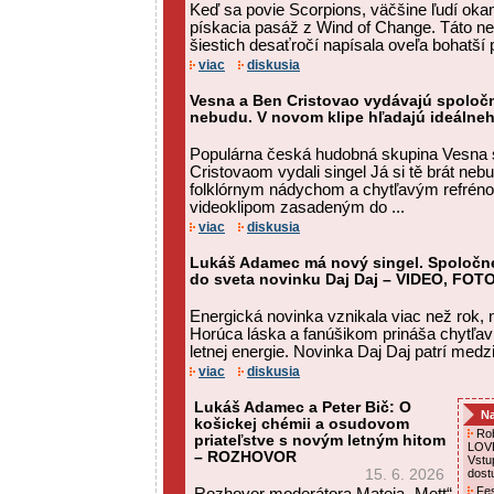
Keď sa povie Scorpions, väčšine ľudí ok
pískacia pasáž z Wind of Change. Táto 
šiestich desaťročí napísala oveľa bohatší pr
viac
diskusia
Vesna a Ben Cristovao vydávajú spoločný
nebudu. V novom klipe hľadajú ideálne
Populárna česká hudobná skupina Vesna
Cristovaom vydali singel Já si tě brát neb
folklórnym nádychom a chytľavým refrén
videoklipom zasadeným do ...
viac
diskusia
Lukáš Adamec má nový singel. Spoločne
do sveta novinku Daj Daj – VIDEO, FOT
Energická novinka vznikala viac než rok, 
Horúca láska a fanúšikom prináša chytľa
letnej energie. Novinka Daj Daj patrí medzi 
viac
diskusia
Lukáš Adamec a Peter Bič: O
Na
košickej chémii a osudovom
Rob
priateľstve s novým letným hitom
LOVE
– ROZHOVOR
Vstu
15. 6. 2026
dost
Fes