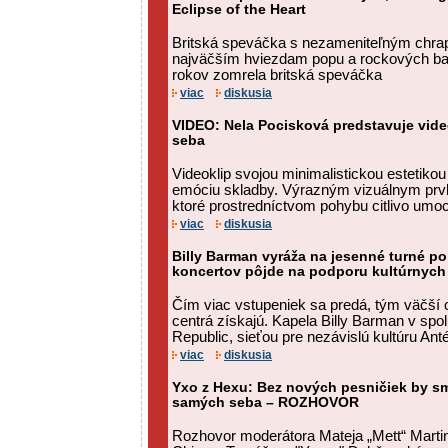
Eclipse of the Heart
Britská speváčka s nezameniteľným chrap
najväčším hviezdam popu a rockových bal
rokov zomrela britská speváčka
viac
diskusia
VIDEO: Nela Pocisková predstavuje vide
seba
Videoklip svojou minimalistickou estetiko
emóciu skladby. Výrazným vizuálnym prv
ktoré prostredníctvom pohybu citlivo umo
viac
diskusia
Billy Barman vyráža na jesenné turné po
koncertov pôjde na podporu kultúrnych 
Čím viac vstupeniek sa predá, tým väčší 
centrá získajú. Kapela Billy Barman v spo
Republic, sieťou pre nezávislú kultúru Anté
viac
diskusia
Yxo z Hexu: Bez nových pesničiek by sm
samých seba – ROZHOVOR
Rozhovor moderátora Mateja „Mett“ Martin